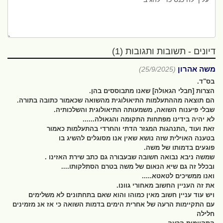
דיונים - תשובות ותגובות (1)
משה אהרון
(25/9/2025)
בס"ד.
הצרות [חבלי הגאולה] שאנו מתבוססים בהן.
הם תוצאה מההתעלמות התיאולוגית מהשואה שכאמור כתובה בתורה.
שבלי פיענוח השואה, משמעותה התיאולוגית והשלכותיה.
לא יהיה בידינו מפתחות התקומה והגאולה......
זאת ועוד ,התנהגות המגזר הדתי והחרדי בהתעלמות כאמור
בטענה האוילית שזה נושא שאין אנו מסוגלים להשיג בו
פוגעים בדמותו של משה.
שמשה ניבא נבואה חשובה שבעבורה גם כתב שירת האזינו .
ובכלל זה גם שיא הנאום של משה בטרם הסתלקותו....
ואנו ממשיכים לטאטא.....
את זה העניין החשוב מאחורי גוונו.
ויש עוד עניין חשוב מאין כמוהו והוא שאם בתחתונים לא משלימים
עם התקיימות הרעה של אחרית הימים בדמות השואה כי אז אנ מזמינים
חלילה