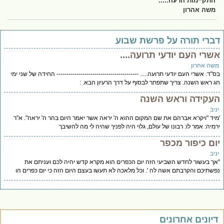
התקיימות הרעה.....
משה אהרון
ברי תורה על פרשת שבוע
שרי העם יודעי תרועה....
שה אהרון
"ד. אשרי העם יודעי תרועה..... ----------------------------------------- החידה של שני ימי
 ראש השנה. צריך שתפתר לבסוף על דרך הרעיון הבא. :
עקידה וראש השנה
יב
יד "ויקרא אברהם את שם המקום ההוא ה' יראה אשר יאמר היום בהר ה' יראה". א"ר
מיה: אמר לו: רבונו של עולם, גלוי היה לפניך שהיה לי מה להשיבך
ום כיפור מכפר
יב
ך בעשור לחדש השביעי הזה יום הכפרים הוא מקרא קדש יהיה לכם ועניתם את
שתיכם והקרבתם אשה לה '. וכל מלאכה לא תעשו בעצם היום הזה כי יום כפרים הו
יונים אחרונים