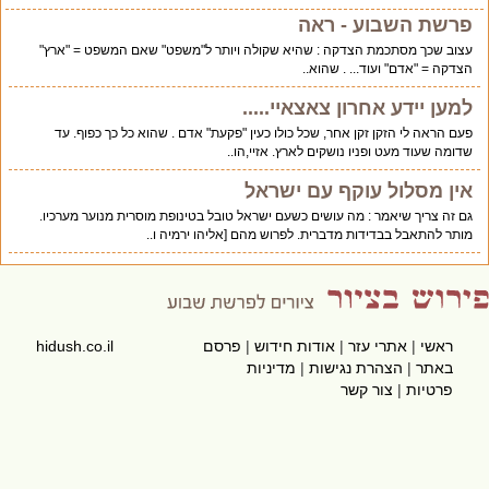
פרשת השבוע - ראה
עצוב שכך מסתכמת הצדקה : שהיא שקולה ויותר ל"משפט" שאם המשפט = "ארץ"
הצדקה = "אדם" ועוד... . שהוא..
למען יידע אחרון צאצאיי.....
פעם הראה לי הזקן זקן אחר, שכל כולו כעין "פקעת" אדם . שהוא כל כך כפוף. עד
שדומה שעוד מעט ופניו נושקים לארץ. אזיי,הו..
אין מסלול עוקף עם ישראל
גם זה צריך שיאמר : מה עושים כשעם ישראל טובל בטינופת מוסרית מנוער מערכיו.
מותר להתאבל בבדידות מדברית. לפרוש מהם [אליהו ירמיה ו..
ראשי
|
אתרי עזר
|
אודות חידוש
|
פרסם
hidush.co.il
באתר
|
הצהרת נגישות
|
מדיניות
פרטיות
|
צור קשר