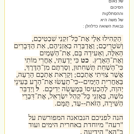
של נאום
הסיכום
וההסתלקות
של משה היא
נבואת השואה כדלהלן :
הַקְהִילוּ אֵלַי אֶת־כָּל־זִקְנֵי שִׁבְטֵיכֶם,
וְשֹׁטְרֵיכֶם; וַאֲדַבְּרָה בְאָזְנֵיהֶם, אֵת הַדְּבָרִים
הָאֵלֶּה, וְאָעִידָה בָּם, אֶת־הַשָּׁמַיִם
וְאֶת־הָאָרֶץ.
כט
כִּי יָדַעְתִּי, אַחֲרֵי מוֹתִי
כִּי־הַשְׁחֵת תַּשְׁחִתוּן, וְסַרְתֶּם מִן־הַדֶּרֶךְ,
אֲשֶׁר צִוִּיתִי אֶתְכֶם; וְקָרָאת אֶתְכֶם הָרָעָה,
בְּאַחֲרִית הַיָּמִים--כִּי־תַעֲשׂוּ אֶת־הָרַע בְּעֵינֵי
יְהוָה, לְהַכְעִיסוֹ בְּמַעֲשֵׂה יְדֵיכֶם.
ל
וַיְדַבֵּר
מֹשֶׁה, בְּאָזְנֵי כָּל־קְהַל יִשְׂרָאֵל, אֶת־דִּבְרֵי
הַשִּׁירָה, הַזֹּאת--עַד, תֻּמָּם.
הנה לפניכם הנבואנה המפורשת על
"רעה" מיוחדת באחרית הימים ועוד
ב"הא" הידיעה .