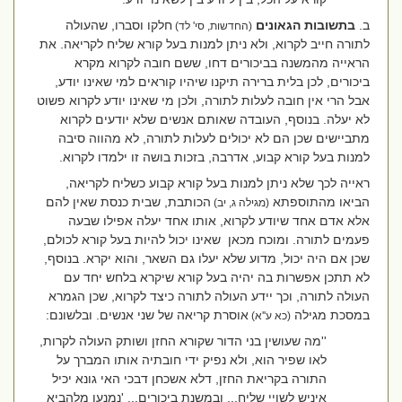
ב.
בתשובות הגאונים
חלקו וסברו, שהעולה
(החדשות, סי' לד)
לתורה חייב לקרוא, ולא ניתן למנות בעל קורא שליח לקריאה. את
הראייה מהמשנה בביכורים דחו, ששם חובה לקרוא מקרא
ביכורים, לכן בלית ברירה תיקנו שיהיו קוראים למי שאינו יודע,
אבל הרי אין חובה לעלות לתורה, ולכן מי שאינו יודע לקרוא פשוט
לא יעלה. בנוסף, העובדה שאותם אנשים שלא יודעים לקרוא
מתביישים שכן הם לא יכולים לעלות לתורה, לא מהווה סיבה
למנות בעל קורא קבוע, אדרבה, בזכות בושה זו ילמדו לקרוא.
ראייה לכך שלא ניתן למנות בעל קורא קבוע כשליח לקריאה,
הביאו מהתוספתא
הכותבת, שבית כנסת שאין להם
(מגילה ג, יב)
אלא אדם אחד שיודע לקרוא, אותו אחד יעלה אפילו שבעה
פעמים לתורה. ומוכח מכאן
שאינו יכול להיות בעל קורא לכולם,
שכן אם היה יכול, מדוע שלא יעלו גם השאר, והוא יקרא. בנוסף,
לא תתכן אפשרות בה יהיה בעל קורא שיקרא בלחש יחד עם
העולה לתורה, וכך יידע העולה לתורה כיצד לקרוא, שכן הגמרא
במסכת מגילה
אוסרת קריאה של שני אנשים. ובלשונם:
(כא ע''א)
''
מה שעושין בני הדור שקורא החזן ושותק העולה לקרות,
לאו שפיר הוא, ולא נפיק ידי חובתיה אותו המברך על
התורה בקריאת החזן, דלא אשכחן דבכי האי גונא יכיל
איניש לשויי שליח... ובמשנת ביכורים... 'נמנעו מלהביא