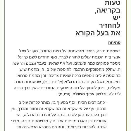
טעות
בקריאה,
יש
להחזיר
את בעל הקורא
פתיחה
בשמחת תורה, כחלק מהשמחה על סיום התורה, מקובל שכל
אנשי בית הכנסת עולים לתורה לברך, ואף חוזרים לשם כך על
מספר פסוקים כמה פעמים. ועל אף שראינו בעבר
(נצבים וילך שנה
, שחלק מהפוסקים התנגדו להוספת עולים, הן מחמת שיש
ו')
בהוספת עולים נוספים ברכה שאינה צריכה, והן מחמת טרחא
דציבורא, מכל מקום כתב
הרמ''א
, שבשמחת תורה
(או''ח רפב, א)
מקילים, וניתן לסמוך על רוב הפוסקים הסוברים שאין בכך ברכה
לבטלה. ובלשון
ערוך השולחן
:
(שם, ח)
''כתב רבינו הבית יוסף בסעיף ב', מותר לקרות עולים
הרבה, אף על פי שקרא זה מה שקרא זה וחוזר ומברך, אין
בכך כלום עד כאן לשונו. וכתב על זה רבינו הרמ"א, ויש
אוסרים וכן נהגו במדינות אלו, חוץ מבשמחת תורה, מפני
שנהגו להרבות בקרואים, ונוהגים כסברא הראשונה עד