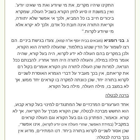
התקינו שיהיו מקרים, את מי שיודע ואת מי שאינו יודע'.
ואין במשנת זו סיוע לחזן הקורא בשביל העולה, שמקרא
ביכורים חייב בו כל המביא, ולכך אי אפשר שלא יתוודה,
וקריאת התורה אינה חובת כל אדם, ולכך לא יקרא אלא
מי שיודע לקרות.''
ג.
בני רומניא
, צעדו בגישת ביניים. הם
(מובאים בבית יוסף או''ח קמא)
רצו לשמור על הדין שנהג בתלמוד, שהעולה לתורה הוא הקורא,
ולכן במקרים בהם העולה לא ידע לקרוא, היה בעל קורא, שהיה
אומר מילה במילה, והעולה לתורה היה חוזר אחריו. להבנתם ככל
הנראה, למרות שהן העולה לתורה והן הקורא אומרים בקול רם
את קריאתם, אין בכך מעביר על דברי הגמרא האוסרת לשניים
לקרוא בתורה יחד, שכן כוונתה למקרה בו קוראים יחד ממש, אך
לא במצב בו, מילה העולה, מילה בעל הקורא.
ברכה לבטלה
אחד הערעורים המרכזיים של המתנגדים למינוי בעל קורא קבוע,
הוא החשש מברכה לבטלה, שכן הקורא מברך על הקריאה, אך לא
קורא. וכאמור, הפתרון בו גם בעל הקורא וגם העולה קוראים
במקביל
, אינו אפשרי,
(במידת האפשר, שהרי העולה אינו יודע לקרוא)
שכן אסור לשניים לקרוא בתורה ביחד. דנו המתירים, מדוע אין
בכך ברכה לבטלה: