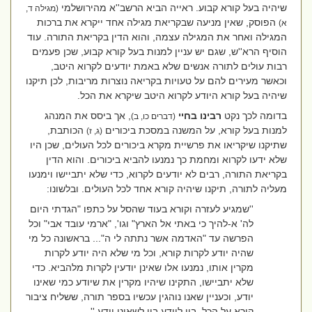
שיהיה בעל קורא קבוע. ראייה הביא הרשב''א מהירושלמי
(מגילה ד,
הפוסק, שאין מניעה שבקריאת מגילה אחד ייקרא את ברכות
א)
המגילה ואחר את המגילה עצמה, והוא הדין בקריאת התורה. עוד
הוסיף הרא''ש, שגם יש עניין למנות בעל קורא קבוע, שכן פעמים
רבות עולים לתורה אנשים שלא באמת יודעים לקרוא היטב,
וכאשר מעירים להם על טעויות בקריאה נוצרות מריבות, לכן תיקנו
שיהיה בעל קורא היודע לקרוא היטב שיקרא את הכל.
בדומה לכך נקט
רבינו בחיי
, אך ביסס את המנהג
(דברים כו, ב)
למנות בעל קורא, על המשנה במסכת ביכורים
הכותבת,
(ג, ז)
שתיקנו שיקריאו את פרשיית מקרא ביכורים לכל העולים, שכן היו
שלא ידעו לקרוא ומחמת כך נמנעו להביא ביכורים. והוא הדין
בקריאת התורה, רבים לא יודעים לקרוא, כדי שלא יתביישו וימנעו
מעליה לתורה,
תיקנו שיהיה קורא אחד לכל העולים. ובלשונו:
''שמגיע לעזרה וקורא בעוד שהסל על כתפו "הגדתי היום
לה' א-להיך כי באתי אל הארץ" וגו', "ארמי עובד אבי" וכל
הפרשה עד "האדמה אשר נתתה לי ה"... בראשונה כל מי
שהיה יודע לקרות קורא, וכל מי שלא היה יודע לקרות
מקרין אותו, נמנעו אלו שאינן יודעין לקרות מלהביא. כדי
שלא יתביישו, התקינו שיהיו מקרין את שיודע כמי שאינו
יודע, וכעניין שאנו נוהגין עכשיו בספר תורה, ששליח ציבור
קורא על הכל, בין ליודע בין לשאינו יודע.
''