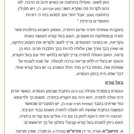
כאן לשונו. ואפילו בחתונה או כשיש חיובים הרבה, לא
נהגו לקרות מה שקרא השני
, ויש מקילין
(מגן אברהם, ד)
בחתונה
, אבל יותר טוב למנוע בזה
כי ראיות
(שם)
האוסרים ברורות.''
בעקבות שמחת תורה וסיום התורה, נעסוק השבוע בהלכות ספר
תורה ובמחלוקת הראשונים, האם בעל קורא העושה טעות
בקריאה, או בשינוי הטעמים, צריך לשוב ולקרוא את הקטע כתיקנו,
או שאין בכך צורך שכן עלולה להיות בכך הלבנת פנים. כמו כן
נראה, האם העולה לתורה צריך לקרוא בלחש יחד עם בעל הקורא,
והאם יש בעלייה ללא קריאה ברכה לבטלה. על מנת לענות על
שאלות אלו, נפתח בדיון מתי החל המנהג בו יש בעל קורא אחד,
דבר שלא היה בזמן הגמרא,.
בעל קורא
הגמרא במסכת מגילה
כותבת שבזמן הגמרא, כאשר אדם
(כג ע''א)
היה עולה לתורה, הוא היה גם הקורא בתורה. משום כך ולדוגמא
כפי שראינו בעבר
, יש הסוברים שכאשר
(שמחת תורה שנה ג')
המשנה כותבת שאשה לא תעלה לתורה משום כבוד הציבור,
הכוונה הייתה דווקא לזמן בו גם היו עולים וגם קורים בתורה.
האם ניתן למנות בעל קורא קבוע? נחלקו על כך הראשונים:
א.
הרשב''א
והרא''ש
סברו, שאין מניעה
(שו''ת, סי' יד)
(מגילה ג, א)