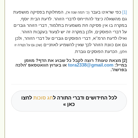
כפי שראינו בעבר
, המחלוקת בפסיקה מושפעת
[1]
(כי תמה שנה א')
גם מהשאלה כיצד להתייחס לדברי הזוהר. לדעת הבית יוסף,
במקרה בו אין פסיקה חת משמעית בתלמוד, דברי הזוהר גוברים
על דברי הפוסקים, ולכן במקרה זה יש לצעוד בעקבות הזוהר.
ואילו לדעת הרמ''א, דברי הפוסקים גוברים על דברי הזוהר, ולכן
גם אם כוונת הזוהר לכך שאין להשמיע לאוזניים
(שכן גם על נקודה זו
, הכרעת הפוסקים גוברת.
חלק)
מצאת טעות? רוצה לקבל כל שבוע את הדף? מוזמן
[2]
במייל:
tora2338@gmail.com
או בערוץ הוואטסאפ 'הלכה
בפרשה'.
לכל החידושים ודברי התורה ל
חג סוכות
לחצו
כאן »