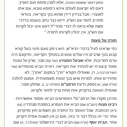
, אלא לענין סומא ועם הארץ,
כמאן דאמר ששומע כעונה)
דאם לא יקראום לעולם איכא כיסופא טובא, וגם אתו
לאנצויי, אבל בנידון דידן שהוא בקי בקריאה, בוודאי
מחוייב לומר עם הש"ץ, דהא כבר כתב בעצמו בדרכי
משה שלא נראה לו דברי מהרי"ל דאם אינו יכול לקרות
עם הש"ץ, אין יכולין לקרותו לתורה.''
חזרה על טעות
כפי שראינו לעיל בדברי הרא''ש, הוא נימק טעם מינוי בעל קורא
קבוע בכך שרבים היו עולים וטועים במהלך הקריאה, ותיקונם היה
גורם למריבות. אלא
שבעל המנהיג
סבר, שרק על טעות
(עמ' קס)
מאוד קיצונית יש להחזיר את הקריאה. ראייה הביא מהמדרש
(שיר
, שאפילו הקורא "הרן" במקום "אהרן", לא
השירים רבה ב, ד)
מחזירים אותו, למרות שיש בכך טעות משמעותית. אמנם להלכה
נפסק כדעת
הרמב''ם
, שחלק וסבר,
(או''ח קמב, א)
(תפילה יב, ו)
שאפילו הטועה בדקדוק אות אחת צריך לחזור ולקרוא.
מהיכן מקורו של הרמב''ם? המפרשים הביאו מספר אפשרויות:
רבינו מנוח
הביא את הגמרא במסכת סנהדרין
(רמב''ם שם)
(צט
הכותבת, ש
כל האומר כל התורה מן השמים חוץ מדקדוק
ע''א)
אחד הרי זה בכלל דבר ה' בזה
, ואם כן אין לשנות אפילו דקדוק
אחד.
הבית יוסף
הביא דברי הירושלמי
שם
(או''ח שם)
(מגילה ד, ה)