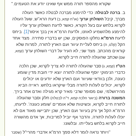
שקורא מהספר תורה ממש אף שאינו יודע את הטעמים.''
ב.
ברכה לבטלה
:
כדי להימנע מברכה לבטלה כאשר העולה
מברך, קיבל
השולחן ערוך
דעת הרא''ש, שעל העולה
(או''ח קמא, ב)
לקרוא בלחש עם בעל הקורא, כאשר לדעת השולחן ערוך עליו
להימנע מלהשמיע לאוזנו, ולדעת הרמ''א אין בכך איסור
[1]
. ביחס
לדעת
הרמ''א
נחלקו הפוסקים, שכן יש בדבריו סתירה. מצד אחד
הקל
ביחס לעליית עיוור ועם הארץ לתורה, למרות שלא
(קלט, ה)
קוראים מהכתב. מצד שני, לא העיר על דברי השולחן ערוך
(קמא,
שכתב שהעולה לתורה חייב לקרוא.
שם)
הט''ז
סבר שהעולה לתורה לא צריך לקרוא, שכן הלכה
(קמא, ג)
כדברי הנימוקי יוסף שהעולה לתורה יוצא ידי חובת מדין שומע
כעונה, ולכן בוודאי שעיוור ועם הארץ שלא יודעים או יכולים
לקרוא, יכולים לעלות לתורה מבלי שיקראו בלחש. ראייה הביא
מהירושלמי, שם מסופר שרבי מאיר קרא מגילה ואדם אחר בירך.
המשנה ברורה
חלק וסבר שהעולה
(ביאור הלכה קמא, ד''ה לבטלה)
לתורה חייב לקרוא, וכשיטות שלא אומרים 'שומע כעונה'. לדעתו,
הרמ''א הקל אך ורק בעיוור ועם הארץ, שכן יתביישו מאוד אם לא
יוכלו לעלות לתורה, והדבר אף יוביל למריבות, אך אדם מהשורה
חייב לקרוא בלחש בעלייתו. ובלשונו:
''
ויותר נראה לומר דלא סמך הרמ"א אדברי מהרי"ל
(שסבר