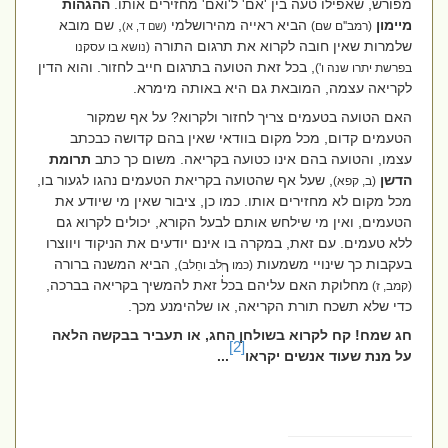
מפורש, שאפילו
טעה בין 'אם' ל'ואם' מחזירים אותו
.
ההגהות
מיימון
הביא ראייה מהירושלמי
, שם מובא
(רמב''ם שם)
(שם ד, א)
שלמרות שאין חובה לקרוא את תרגום התורה
(נושא בו עסקנו
, בכל זאת הטועה בתרגום חייב לחזור. והוא הדין
בפרשת יתרו שנה ו')
לקריאה עצמה, המובאת גם היא באותה מימרא.
האם הטועה בטעמים צריך לחזור ולקרוא? על אף שמקור
הטעמים קדום, מכל מקום בוודאי שאין בהם קדושה כבכתב
עצמו, והטועה בהם אינו כטועה בקריאה. משום כך כתב
תרומת
הדשן
, שעל אף שהטועה בקריאת הטעמים נהגו לגעור בו,
(ב, קפא)
מכל מקום לא מחזירים אותו. כמו כן, ציבור שאין מי שיודע את
הטעמים, ואין מי שילחש אותם לבעל הקורא, יכולים לקרוא גם
ללא טעמים. עם זאת, במקרה בו אינם יודעים את הניקוד ויווצרו
בעקבות כך שינויי משמעות
, הביא המשנה ברורה
(כמו
לב וחֵלב)
מחלוקת האם עליהם בכל זאת להמשיך בקריאה בברכה,
(קמב, ז)
כדי שלא תשכח תורת הקריאה, או שלהימנע מכך.
חג שמח! קח לקרוא בשולחן החג, או תעביר בבקשה הלאה
[2]
על מנת שעוד אנשים יקראו
...