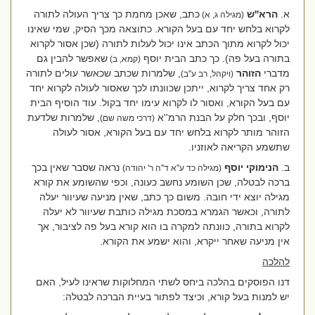
א.
הרא''ש
כתב, שאכן מחמת כך צריך העולה לתורה
(מגילה ג, א)
לקרוא בלחש יחד עם בעל הקורא. כתוצאה מכך הסיק, שמי שאינו
יכול לקרוא מתוך הכתב אינו יכול לעלות לתורה (שכן אסור לקרוא
בתורה בעל פה). כך כתב הבית יוסף
שאפשר להבין גם
(קמא, ב)
מדברי
הזוהר
, שלמרות שכתב שכאשר עולים לתורה
(ויקהל, רב ע''ב)
רק אחד צריך לקרוא, ייתכן שכוונתו לכך שאסור לעולה לקרוא יחד
עם בעל הקורא, ואסור לו לקרוא עימו יחד בקול. עוד הוסיף הבית
יוסף, ובכך חלק על הבנת הרמ''א
, שלמרות שלדעת
(דרכי משה שם)
הזוהר מותר לקרוא בלחש יחד עם בעל הקורא, אסור לעולה
שתשמע הקריאה לאוזניו.
ב.
הנימוקי יוסף
נראה שסבר שאין בכך
(מגילה כד ע''א ד''ה ר' יהודה)
ברכה לבטלה, שכן השומע נחשב כעונה, וכפי שהשומע את קורא
מגילה יוצא ידי חובה. משום כך כתב, שאין מניעה שעיוור יעלה
לתורה, וכאשר הגמרא במסכת מגילה כותבת שעיוור לא יעלה
לקרוא בתורה, כוונתה למקרה בו הוא קורא בעל פה לציבור, אך
אין מניעה שאחר ייקרא, והוא ישמע את הקורא.
להלכה
דנו הפוסקים בהלכה ביחס לשתי המחלוקות שראינו לעיל, האם
יש למנות בעל קורא, וכיצד לפתור בעיית הברכה לבטלה: