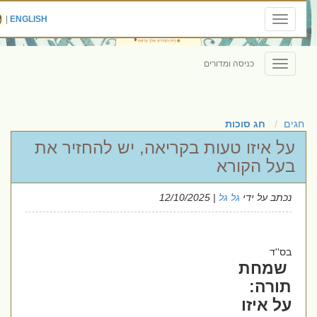
|
ENGLISH
Toggle
navigation
כניסה ומדורים
Toggle
navigation
חגים
חג סוכות
על איזו טעות בקריאה, יש להחזיר את
בעל הקורא
נכתב על ידי
גל גל
| 12/10/2025
בס''ד
שמחת
תורה:
על איזו