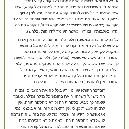
א. בעל קורא:
בשאלה האם למנות בעל קורא קבוע נחלקו
המנהגים; האשכנזים והספרדים נוהגים למנות בעל קורא, ואילו
אצל התימנים כל עולה לתורה קורא. עם זאת,
השולחן ערוך
הביא גם את מנהג בני רומניא, שאפשר שאחד היודע את
(קמא, ג)
הקריאה
יקרא בקול, והקורא בתורה
(לדוגמא כי הוא מסתכל בחומש)
יקרא בעקבותיו (ובוודאי כאשר העומד לידו קורא בלחש).
על בסיס זה כתב
במשנה הלכות
, שבמקרה בו אין אדם
(ז, יט)
שילחש לבעל הקורא את הקריאה, הוא יכול להסתכל בחומש
במקביל לקריאה, לזכור פסוק פסוק, ואז לקרוא אותם בספר
התורה.
הרב משה פיינשטיין
חלק וסבר שאין לעשות
(אג''מ ג, יט)
כך, שכן יש חשש שהקורא לא יקרא את הפסוקים מהספר, אלא
בעל פה מתוך מה שזכר מהקריאה בחומש, והוא רק מסתכל
בספר. ואף אם אותו בעל קורא מתחייב שהוא יקרא מספר
התורה, אין להאמינו, כי הטעות מצויה בכך. ובלשונו:
''ובדבר הקורא שאינו יודע בעל פה את הטעמים, ומניח
החומש על השלחן ורואה בחומש כל מילה ומילה, ואומר
שאחר כך מביט בספר תורה וקורא מהספר תורה. אין
להניחו לעשות כן, כי אין להאמינו לזה, והוא בעצמו נמי
אי אפשר לו לידע זה, שבקל יכול לטעות בזה שיהיה נדמה
לו שקורא מהספר תורה, ובאמת קורא מזכירתו במה
שראה בהחומש ויותר טוב לשמוע מבעל קורא השני