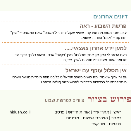
יונים אחרונים
פרשת השבוע - ראה
עצוב שכך מסתכמת הצדקה : שהיא שקולה ויותר ל"משפט" שאם המשפט = "ארץ"
הצדקה = "אדם" ועוד... . שהוא..
למען יידע אחרון צאצאיי.....
פעם הראה לי הזקן זקן אחר, שכל כולו כעין "פקעת" אדם . שהוא כל כך כפוף. עד
שדומה שעוד מעט ופניו נושקים לארץ. אזיי,הו..
אין מסלול עוקף עם ישראל
גם זה צריך שיאמר : מה עושים כשעם ישראל טובל בטינופת מוסרית מנוער מערכיו.
מותר להתאבל בבדידות מדברית. לפרוש מהם [אליהו ירמיה ו..
ראשי
|
אתרי עזר
|
אודות חידוש
|
פרסם
hidush.co.il
באתר
|
הצהרת נגישות
|
מדיניות
פרטיות
|
צור קשר