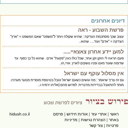
יונים אחרונים
פרשת השבוע - ראה
עצוב שכך מסתכמת הצדקה : שהיא שקולה ויותר ל"משפט" שאם המשפט = "ארץ"
הצדקה = "אדם" ועוד... . שהוא..
למען יידע אחרון צאצאיי.....
פעם הראה לי הזקן זקן אחר, שכל כולו כעין "פקעת" אדם . שהוא כל כך כפוף. עד
שדומה שעוד מעט ופניו נושקים לארץ. אזיי,הו..
אין מסלול עוקף עם ישראל
גם זה צריך שיאמר : מה עושים כשעם ישראל טובל בטינופת מוסרית מנוער מערכיו.
מותר להתאבל בבדידות מדברית. לפרוש מהם [אליהו ירמיה ו..
ראשי
|
אתרי עזר
|
אודות חידוש
|
פרסם
hidush.co.il
באתר
|
הצהרת נגישות
|
מדיניות
פרטיות
|
צור קשר