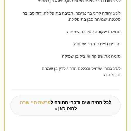
לע"נ מורנו הרב מאיר מאזוז זצוקל זיעא בן כמסנא
לע"נ יהודה קרעי בר נג'ימה, חביבה בת פלילה. דוד סבן בר
סלטנה. שמיחה סבן בת פלילה.
חתאתו יעקוטה כאיו בני שמיחה.
יהודית חיים דוד בר יעקוטה.
סימה את שפיקה ואיציק בן שפיקה
לע"נ גבורי ישראל ובכללם הדר גולדין בן שמחה
ת.נ.צ.ב.ה
לכל החידושים ודברי התורה ל
פרשת חיי שרה
לחצו כאן »