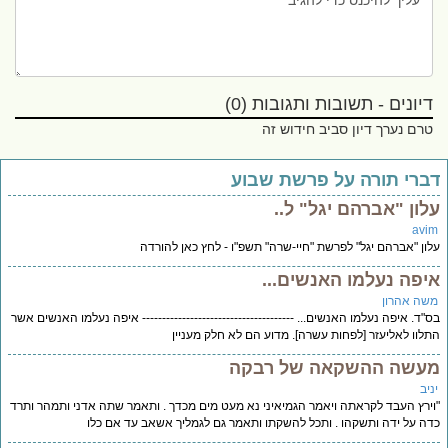
דיונים - תשובות ותגובות (0)
טרם נערך דיון סביב חידוש זה
ברי תורה על פרשת שבוע
לון "אברהם יגל" ל..
avi
ון "אברהם יגל" לפרשת "חיי-שרה" תשפ"ו - לחץ כאן להורדה
יפה נעלמו האנשים...
שה אהרון
"ד. איפה נעלמו האנשים... -------------------------------------- איפה נעלמו האנשים אשר
לוו לאליעזר [לפחות עשרה]. מדוע הם לא חלק מעניין
עשה ההשקאה של רבקה
יב
ירץ העבד לקראתה ויאמר הגמיאיני נא מעט מים מכדך . ותאמר שתה אדני ותמהר ותרד
ה על ידה ותשקהו . ותכל להשקתו ותאמר גם לגמליך אשאב עד אם כלו