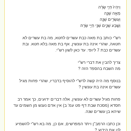
וַיִּהְיוּ֙ חַיֵּ֣י שָׂרָ֔ה
מֵאָ֥ה שָׁנָ֛ה
וְעֶשְׂרִ֥ים שָׁנָ֖ה
וְשֶׁ֣בַע שָׁנִ֑ים שְׁנֵ֖י חַיֵּ֥י שָׂרָֽה׃
רש"י כותב בת מאה כבת עשרים לחטא, מה בת עשרים לא
חטאה, שהרי אינה בת עונשין, אף בת מאה בלא חטא. ובת
עשרים כבת 7 ליופי. עד כאן לשון רש"י.
צריך להבין את דברי רש"י
מה השבח בהספד הזה ?
בנוסף מה היה קשה לרש"י להוסיף בדבריו, שהרי פחות מגיל
עשרים אינה בת עונשין ?
פחות מגיל עשרים לא עונשין, אלה דברים ידועים, כך אמר רב
חסדא (מסכת שבת דף פט עמ' ב) אין אדם נענש מן השמים עד
שיהא בן עשרים שנה.
וכן כתבו הרמב"ן ויתר המפרשים, אם כן, מה בא רש"י להשמיע
לנו את הידוע ?