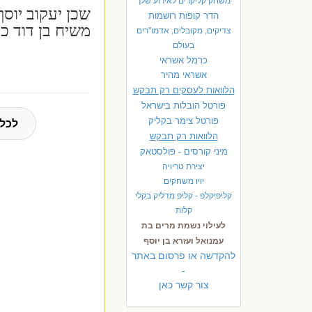
משחק קליקרים לאירוע שלך
הדר קופות רושמות
משיח בן דוד כפול 3 האותיות
צדיקים, מקובלים, אדמו"רים
בעולם
כרמל אשראי
אשראי מהיר
הלוואות לעסקים רק תבקש
פורטל הובלות בישראל
פ
ורטל צימר בקליק
לכל 
הלוואות רק תבקש
מיני קורסים - פולסטאק
יצירת טריויה
יויו משחקים
קליפיקלפ - קליפ מדליק בקלי
קלות
לעילוי נשמת מרים בת
עמנואל ועזרא בן יוסף
להקדשה או פרסום באתר
-
צור קשר כאן