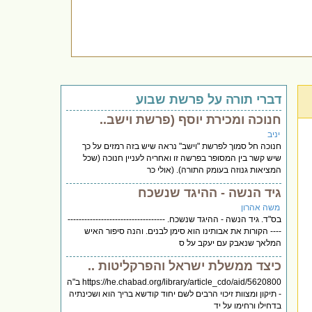
דברי תורה על פרשת שבוע
חנוכה ומכירת יוסף (פרשת וישב..
יניב
חנוכה חל סמוך לפרשת "וישב" נראה שיש בזה רמזים על כך
שיש קשר בין המסופר בפרשה זו ואחריה לעניין חנוכה (שכל
המציאות גנוזה בעומק התורה). (אולי כר
גיד הנשה - ההיגד שנשכח
משה אהרון
בס"ד. גיד הנשה - ההיגד שנשכח. -----------------------------------
---- הקורות את אבותינו הוא סימן לבנים. והנה סיפור האיש
המלאך שנאבק עם יעקב על ס
כיצד ממשלת ישראל והפרקליטות ..
https://he.chabad.org/library/article_cdo/aid/5620800 ב"ה
- תיקון ומצוות זיכוי הרבים לשם יחוד קודשא בריך הוא ושכינתיה
בדחילו ורחימו על יד