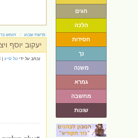
חגים
הלכה
פרשת שבוע
חומש בר
חסידות
יעקוב יוסף ויצ
נך
נכתב על ידי
טל סייג
| 7/12/2025
משנה
גמרא
מחשבה
שונות