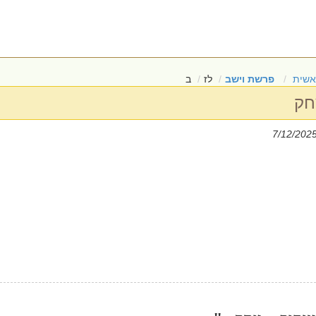
אשית
פרשת וישב
לז
ב
חק