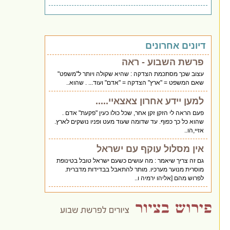
דיונים אחרונים
פרשת השבוע - ראה
עצוב שכך מסתכמת הצדקה : שהיא שקולה ויותר ל"משפט"
שאם המשפט = "ארץ" הצדקה = "אדם" ועוד... . שהוא..
למען יידע אחרון צאצאיי.....
פעם הראה לי הזקן זקן אחר, שכל כולו כעין "פקעת" אדם .
שהוא כל כך כפוף. עד שדומה שעוד מעט ופניו נושקים לארץ.
אזיי,הו..
אין מסלול עוקף עם ישראל
גם זה צריך שיאמר : מה עושים כשעם ישראל טובל בטינופת
מוסרית מנוער מערכיו. מותר להתאבל בבדידות מדברית.
לפרוש מהם [אליהו ירמיה ו..