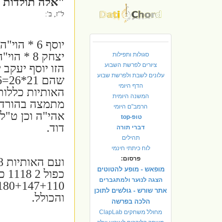
"אלה תולדות יע
ל"ז, ב':
יצחק 8 * 
סגולות ותפילות
ציורים לפרשת השבוע
עלונים לשבת ולפרשת שבוע
הדף היומי
האותיות כללות 
המשנה היומית
מתמצה בהורדה 
הרמב"ם היומי
אהי"ה וכן ט"ל 
טופ-top
דוד.
דברי תורה
תהילים
לוח כיתתי חינמי
פרסום:
מופאש - מופע להטוטים
הצגה לנוער ולמתגברים
אתר שורש - גולשים לתוכן
והכולל.
הלכה בפרשה
מחולל משחקים ClapLab