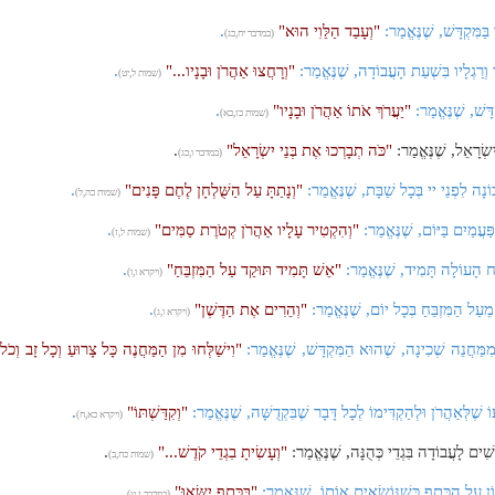
בַּמִּקְדָּשׁ, שֶׁנֶּאֱמַר:
"וְעָבַד הַלֵּוִי הוּא"
.
(במדבר יח,כג)
ו וְרַגְלָיו בִּשְׁעַת הָעֲבוֹדָה, שֶׁנֶּאֱמַר:
"וְרָחֲצוּ אַהֲרֹן וּבָנָיו..."
.
(שמות ל,יט)
דָּשׁ, שֶׁנֶּאֱמַר:
"יַעֲרֹךְ אֹתוֹ אַהֲרֹן וּבָנָיו"
.
(שמות כז,כא)
שְׂרָאֵל, שֶׁנֶּאֱמַר:
"כֹּה תְבָרְכוּ אֶת בְּנֵי יִשְׂרָאֵל"
.
(במדבר ו,כג)
נָה לִפְנֵי יי בְּכָל שַׁבָּת, שֶׁנֶּאֱמַר:
"וְנָתַתָּ עַל הַשֻּׁלְחָן לֶחֶם פָּנִים"
.
(שמות כה,ל)
עֲמַיִם בַּיּוֹם, שֶׁנֶּאֱמַר:
"וְהִקְטִיר עָלָיו אַהֲרֹן קְטֹרֶת סַמִּים"
.
(שמות ל,ז)
ַּח הָעוֹלָה תָּמִיד, שֶׁנֶּאֱמַר:
"אֵשׁ תָּמִיד תּוּקַד עַל הַמִּזְבֵּחַ"
.
(ויקרא ו,ו)
עַל הַמִּזְבֵּחַ בְּכָל יוֹם, שֶׁנֶּאֱמַר:
"וְהֵרִים אֶת הַדֶּשֶׁן"
.
(ויקרא ו,ג)
מַּחֲנֵה שְׁכִינָה, שֶׁהוּא הַמִּקְדָּשׁ, שֶׁנֶּאֱמַר:
"וִישַׁלְּחוּ מִן הַמַּחֲנֶה כָּל צָרוּעַ וְכָל זָב וְכֹל
 שֶׁלְּאַהֲרֹן וּלְהַקְדִּימוֹ לְכָל דָּבָר שֶׁבִּקְדֻשָּׁה, שֶׁנֶּאֱמַר:
"וְקִדַּשְׁתּוֹ"
.
(ויקרא כא,ח)
ִׁים לָעֲבוֹדָה בִּגְדֵי כְּהֻנָּה, שֶׁנֶּאֱמַר:
"וְעָשִׂיתָ בִגְדֵי קֹדֶשׁ..."
.
(שמות כח,ב)
ַל הַכָּתֵף כְּשֶׁנּוֹשְׂאִים אוֹתוֹ, שֶׁנֶּאֱמַר:
"בַּכָּתֵף יִשָּׂאוּ"
.
(במדבר ז,ט)