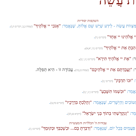
השקפות יסודיות
צְווֹת עֲשֵׂה - לֵידַע שֶׁיֵּשׁ שָׁם אֱלוֹהַּ, שֶׁנֶּאֱמַר:
"אָנֹכִי יי אֱלֹהֶיךָ"
.
(שמות כ,ב; דברים ה,ו)
י אֱלֹהֵינוּ יי אֶחָד"
.
(דברים ו,ד)
הַבְתָּ אֵת יי אֱלֹהֶיךָ"
.
(דברים ו,ה; יא,א)
מַר:
"אֶת יי אֱלֹהֶיךָ תִּירָא"
.
(דברים ו,יג; י,כ)
ַר:
"וַעֲבַדְתֶּם אֵת יי אֱלֹהֵיכֶם"
. עֲבוֹדָה זוֹ - הִיא תְּפִלָּה.
(שמות כג,כה)
ר:
"וּבוֹ תִדְבָּק"
.
(דברים י,כ)
ֶּאֱמַר:
"וּבִשְׁמוֹ תִּשָּׁבֵעַ"
.
(דברים ו,יג; י,כ)
ַטּוֹבִים וְהַיְּשָׁרִים, שֶׁנֶּאֱמַר:
"וְהָלַכְתָּ בִּדְרָכָיו"
.
(דברים כח,ט)
ֱמַר:
"וְנִקְדַּשְׁתִּי בְּתוֹךְ בְּנֵי יִשְׂרָאֵל"
.
(ויקרא כב,לב)
עבודות ה' הכלליות והמעשיות
ַּעֲמַיִם בְּכָל יוֹם, שֶׁנֶּאֱמַר:
"וְדִבַּרְתָּ בָּם... וּבְשָׁכְבְּךָ וּבְקוּמֶךָ"
.
(דברים ו,ז)