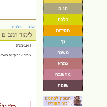
חגים
הלכה
הלכה
הלכות
חסידות
לימוד רמב"ם 
נך
| 9/2/2026
משנה
מתוך אפליקציה רמב"ם
גמרא
מחשבה
שונות
מִצְוו