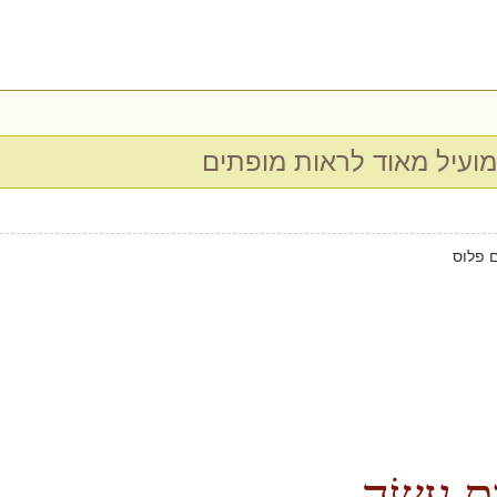
מועיל מאוד לראות מופתים
 פלוס
ֹת עֲשֵׂה