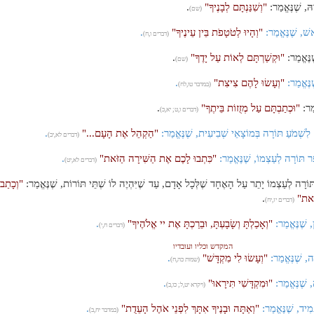
הּ, שֶׁנֶּאֱמַר:
"וְשִׁנַּנְתָּם לְבָנֶיךָ"
.
(שם)
ֹאשׁ, שֶׁנֶּאֱמַר:
"וְהָיוּ לְטֹטָפֹת בֵּין עֵינֶיךָ"
.
(דברים ו,ח)
ֶׁנֶּאֱמַר:
"וּקְשַׁרְתָּם לְאוֹת עַל יָדֶךָ"
.
(שם)
נֶּאֱמַר:
"וְעָשׂוּ לָהֶם צִיצִת"
.
(במדבר טו,לח)
ֱמַר:
"וּכְתַבְתָּם עַל מְזֻזוֹת בֵּיתֶךָ"
.
(דברים ו,ט; יא,כ)
ְׁמֹעַ תּוֹרָה בְּמוֹצָאֵי שְׁבִיעִית, שֶׁנֶּאֱמַר:
"הַקְהֵל אֶת הָעָם..."
.
(דברים לא,יב)
ר תּוֹרָה לְעַצְמוֹ, שֶׁנֶּאֱמַר:
"כִּתְבוּ לָכֶם אֶת הַשִּׁירָה הַזֹּאת"
.
(דברים לא,יט)
ּוֹרָה לְעַצְמוֹ יָתֵר עַל הָאֶחָד שֶׁלְּכָל אָדָם, עַד שֶׁיִּהְיֶה לוֹ שְׁתֵּי תּוֹרוֹת, שֶׁנֶּאֱמַר:
"וְכָתַב
ֹּאת"
.
(דברים יז,יח)
, שֶׁנֶּאֱמַר:
"וְאָכַלְתָּ וְשָׂבָעְתָּ, וּבֵרַכְתָּ אֶת יי אֱלֹהֶיךָ"
.
(דברים ח,י)
המקדש וכליו ועובדיו
ה, שֶׁנֶּאֱמַר:
"וְעָשׂוּ לִי מִקְדָּשׁ"
.
(שמות כה,ח)
, שֶׁנֶּאֱמַר:
"וּמִקְדָּשִׁי תִּירָאוּ"
.
(ויקרא יט,ל; כו,ב)
מִיד, שֶׁנֶּאֱמַר:
"וְאַתָּה וּבָנֶיךָ אִתָּךְ לִפְנֵי אֹהֶל הָעֵדֻת"
.
(במדבר יח,ב)