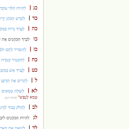
כג
לִהְיוֹת הַלֵּוִי עוֹבֵד 
כד
לְקַדֵּשׁ הַכֹּהֵן יָדָי
כה
לַעֲרֹךְ נֵרוֹת בַּמִּקְ
כו
לְבָרֵךְ הַכֹּהֲנִים אֶת יִ
כז
לְהַסְדִּיר לֶחֶם וּלְבוֹ
כח
לְהַקְטִיר קְטֹרֶת פַּ
כט
לַעֲרֹךְ אֵשׁ בְּמִזְב
ל
לְהָרִים אֶת הַדֶּשֶׁן מֵ
לא
לְשַׁלֵּחַ טְמֵאִים מִ
טָמֵא לָנָפֶשׁ"
.
(במדבר ה,ב)
לב
לַחֲלֹק כָּבוֹד לְזַרְעוֹ
לג
לִהְיוֹת הַכֹּהֲנִים לוֹבְש
לד
לָשֵׂאת אֶת הָאָרוֹן ע