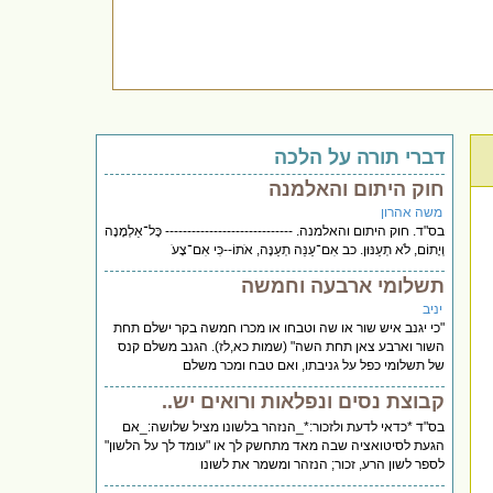
דברי תורה על הלכה
חוק היתום והאלמנה
משה אהרון
בס"ד. חוק היתום והאלמנה. ----------------------------- כָּל־אַלְמָנָה
וְיָתוֹם, לֹא תְעַנּוּן. כב אִם־עַנֵּה תְעַנֶּה, אֹתוֹ--כִּי אִם־צָעֹ
תשלומי ארבעה וחמשה
יניב
"כי יגנב איש שור או שה וטבחו או מכרו חמשה בקר ישלם תחת
השור וארבע צאן תחת השה" (שמות כא,לז). הגנב משלם קנס
של תשלומי כפל על גניבתו, ואם טבח ומכר משלם
קבוצת נסים ונפלאות ורואים יש..
בס"ד *כדאי לדעת ולזכור:*_הנזהר בלשונו מציל שלושה:_אם
הגעת לסיטואציה שבה מאד מתחשק לך או "עומד לך על הלשון"
לספר לשון הרע, זכור; הנזהר ומשמר את לשונו