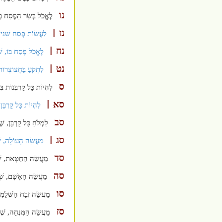
נו
לֶאֱכֹל בְּשַׂר הַפֶּסַח בְּ
נז
לַעֲשׂוֹת פֶּסַח שֵׁנִי,
נח
לֶאֱכֹל פֶּסַח בּוֹ, שׁ
נט
לִתְקֹעַ בַּחֲצוֹצְרוֹת
ס
לִהְיוֹת כָּל קָרְבְּנוֹת בּ
סא
לִהְיוֹת כָּל קָרְבַּן
סב
לִמְלֹחַ כָּל קָרְבָּן, שׁ
סג
מַעֲשֵׂה הָעוֹלָה, שׁ
סד
מַעֲשֵׂה הַחַטָּאת, שׁ
סה
מַעֲשֵׂה הָאָשָׁם, שֶׁ
סו
מַעֲשֵׂה זֶבַח הַשְּׁלָמִ
סז
מַעֲשֵׂה הַמִּנְחָה, שֶׁנ