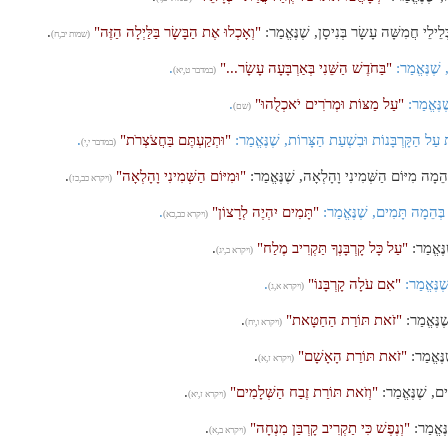
לֵילֵי חֲמִשָּׁה עָשָׂר בְּנִיסָן, שֶׁנֶּאֱמַר:
"וְאָכְלוּ אֶת הַבָּשָׂר בַּלַּיְלָה הַזֶּה"
.
(שמות יב,ח)
 שֶׁנֶּאֱמַר:
"בַּחֹדֶשׁ הַשֵּׁנִי בְּאַרְבָּעָה עָשָׂר..."
.
(במדבר ט,יא)
ֶנֶּאֱמַר:
"עַל מַצּוֹת וּמְרֹרִים יֹאכְלֻהוּ"
.
(שם)
 עַל הַקָּרְבָּנוֹת וּבִשְׁעַת הַצָּרוֹת, שֶׁנֶּאֱמַר:
"וּתְקַעְתֶּם בַּחֲצֹצְרֹת"
.
(במדבר י,י)
ְהֵמָה מִיּוֹם הַשְּׁמִינִי וָהָלְאָה, שֶׁנֶּאֱמַר:
"וּמִיּוֹם הַשְּׁמִינִי וָהָלְאָה"
.
(ויקרא כב,כז)
 בְּהֵמָה תָּמִים, שֶׁנֶּאֱמַר:
"תָּמִים יִהְיֶה לְרָצוֹן"
.
(ויקרא כב,כא)
ֶנֶּאֱמַר:
"עַל כָּל קָרְבָּנְךָ תַּקְרִיב מֶלַח"
.
(ויקרא ב,יג)
ֶנֶּאֱמַר:
"אִם עֹלָה קָרְבָּנוֹ"
.
(ויקרא א,ג)
ֶנֶּאֱמַר:
"זֹאת תּוֹרַת הַחַטָּאת"
.
(ויקרא ו,יח)
נֶּאֱמַר:
"זֹאת תּוֹרַת הָאָשָׁם"
.
(ויקרא ז,א)
ים, שֶׁנֶּאֱמַר:
"וְזֹאת תּוֹרַת זֶבַח הַשְּׁלָמִים"
.
(ויקרא ז,יא)
ֶּאֱמַר:
"וְנֶפֶשׁ כִּי תַקְרִיב קָרְבַּן מִנְחָה"
.
(ויקרא ב,א)