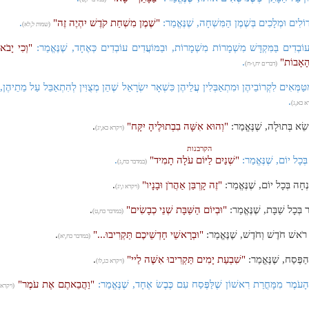
דוֹלִים וּמְלָכִים בְּשֶׁמֶן הַמִּשְׁחָה, שֶׁנֶּאֱמַר:
"שֶׁמֶן מִשְׁחַת קֹדֶשׁ יִהְיֶה זֶה"
.
(שמות ל,לא)
ֹבְדִים בַּמִּקְדָּשׁ מִשְׁמָרוֹת מִשְׁמָרוֹת, וּבַמּוֹעֲדִים עוֹבְדִים כְּאֶחָד, שֶׁנֶּאֱמַר:
"וְכִי יָבֹא
 הָאָבוֹת"
.
(דברים יח,ו-ח)
ַּמְּאִים לִקְרוֹבֵיהֶן וּמִתְאַבְּלִין עֲלֵיהֶן כִּשְׁאָר יִשְׂרָאֵל שֶׁהֵן מְצֻוִּין לְהִתְאַבֵּל עַל מֵתֵיהֶן,
.
א כא,ג)
ֹשֵׂא בְּתוּלָה, שֶׁנֶּאֱמַר:
"וְהוּא אִשָּׁה בִבְתוּלֶיהָ יִקָּח"
.
(ויקרא כא,יג)
הקרבנות
ְּכָל יוֹם, שֶׁנֶּאֱמַר:
"שְׁנַיִם לַיּוֹם עֹלָה תָמִיד"
.
(במדבר כח,ג)
נְחָה בְּכָל יוֹם, שֶׁנֶּאֱמַר:
"זֶה קָרְבַּן אַהֲרֹן וּבָנָיו"
.
(ויקרא ו,יג)
 בְּכָל שַׁבָּת, שֶׁנֶּאֱמַר:
"וּבְיוֹם הַשַּׁבָּת שְׁנֵי כְבָשִׂים"
.
(במדבר כח,ט)
 רֹאשׁ חֹדֶשׁ וְחֹדֶשׁ, שֶׁנֶּאֱמַר:
"וּבְרָאשֵׁי חָדְשֵׁיכֶם תַּקְרִיבוּ..."
.
(במדבר כח,יא)
הַפֶּסַח, שֶׁנֶּאֱמַר:
"שִׁבְעַת יָמִים תַּקְרִיבוּ אִשֶּׁה לַיי"
.
(ויקרא כג,לו)
עֹמֶר מִמָּחֳרַת רִאשׁוֹן שֶׁלַּפֶּסַח עִם כֶּבֶשׂ אֶחָד, שֶׁנֶּאֱמַר:
"וַהֲבֵאתֶם אֶת עֹמֶר"
(ויקרא