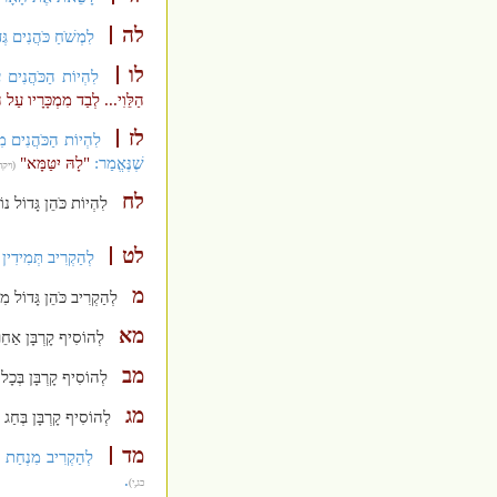
לה
לִמְשֹׁחַ כֹּהֲנִים גְּ
לו
לִהְיוֹת הַכֹּהֲנִים עו
הַלֵּוִי... לְבַד מִמְכָּרָיו עַל
לז
לִהְיוֹת הַכֹּהֲנִים מִט
שֶׁנֶּאֱמַר:
"לָהּ יִטַּמָּא"
(ויקר
לח
לִהְיוֹת כֹּהֵן גָּדוֹל נו
לט
לְהַקְרִיב תְּמִידִין ב
מ
לְהַקְרִיב כֹּהֵן גָּדוֹל מִ
מא
לְהוֹסִיף קָרְבָּן אַחֵר
מב
לְהוֹסִיף קָרְבָּן בְּכָל
מג
לְהוֹסִיף קָרְבָּן בְּחַג 
מד
לְהַקְרִיב מִנְחַת הָ
.
כג,י)