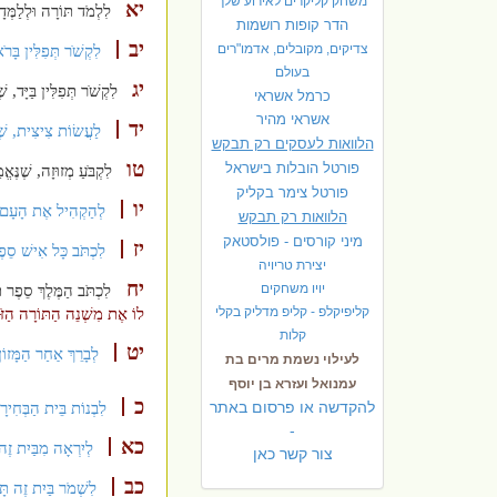
משחק קליקרים לאירוע שלך
יא
לִלְמֹד תּוֹרָה וּלְלַמְּדָ
הדר קופות רושמות
יב
צדיקים, מקובלים, אדמו"רים
לִקְשֹׁר תְּפִלִּין בָּר
בעולם
יג
לִקְשֹׁר תְּפִלִּין בַּיָּד, ש
כרמל אשראי
אשראי מהיר
יד
לַעֲשׂוֹת צִיצִית, שֶׁ
הלוואות לעסקים רק תבקש
טו
פורטל הובלות בישראל
לִקְבֹּעַ מְזוּזָה, שֶׁנֶּא
פ
ורטל צימר בקליק
יו
לְהַקְהִיל אֶת הָעָם לִש
הלוואות רק תבקש
מיני קורסים - פולסטאק
יז
לִכְתֹּב כָּל אִישׁ סֵפֶ
יצירת טריויה
יח
יויו משחקים
לִכְתֹּב הַמֶּלֶךְ סֵפֶר ת
קליפיקלפ - קליפ מדליק בקלי
לוֹ אֶת מִשְׁנֵה הַתּוֹרָה הַז
קלות
יט
לְבָרֵךְ אַחַר הַמָּזוֹן
לעילוי נשמת מרים בת
עמנואל ועזרא בן יוסף
כ
להקדשה או פרסום באתר
לִבְנוֹת בֵּית הַבְּחִירָ
-
כא
לְיִרְאָה מִבַּיִת זֶה
צור קשר כאן
כב
לִשְׁמֹר בַּיִת זֶה תָּ