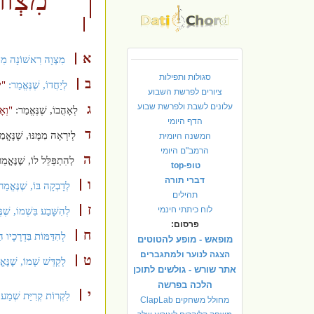
א
מִצְוָה רִאשׁוֹנָה מִמִּ
סגולות ותפילות
ב
לְיַחֲדוֹ, שֶׁנֶּאֱמַר:
"י
ציורים לפרשת השבוע
עלונים לשבת ולפרשת שבוע
ג
לְאָהֳבוֹ, שֶׁנֶּאֱמַר:
"וְאָ
הדף היומי
ד
לְיִרְאָה מִמֶּנּוּ, שֶׁנֶּאֱ
המשנה היומית
הרמב"ם היומי
ה
לְהִתְפַּלֵּל לוֹ, שֶׁנֶּאֱמ
טופ-top
דברי תורה
ו
לְדָבְקָה בּוֹ, שֶׁנֶּאֱמַ
תהילים
ז
לוח כיתתי חינמי
לְהִשָּׁבַע בִּשְׁמוֹ, שֶׁנ
פרסום:
ח
לְהִדַּמּוֹת בִּדְרָכָיו ה
מופאש - מופע להטוטים
הצגה לנוער ולמתגברים
ט
לְקַדֵּשׁ שְׁמוֹ, שֶׁנֶּא
אתר שורש - גולשים לתוכן
הלכה בפרשה
י
לִקְרוֹת קְרִיַּת שְׁמַע פ
מחולל משחקים ClapLab