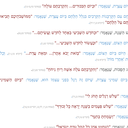
יוֹם עֲצֶרֶת, שֶׁנֶּאֱמַר:
"וּבְיוֹם הַבִּכּוּרִים... וְהִקְרַבְתֶּם עוֹלָה"
.
(במדבר כח,כו-כז)
ֶם עִם הַקָּרְבָּנוֹת הַקְּרֵבִים בִּגְלַל הַלֶּחֶם בְּיוֹם עֲצֶרֶת, שֶׁנֶּאֱמַר:
"מִמּוֹשְׁבֹתֵיכֶם תָּבִיאּוּ
ְתֶּם עַל הַלֶּחֶם"
.
(ויקרא כג,יז-יח)
ׁ הַשָּׁנָה, שֶׁנֶּאֱמַר:
"וּבַחֹדֶשׁ הַשְּׁבִיעִי בְּאֶחָד לַחֹדֶשׁ וַעֲשִׂיתֶם..."
.
(במדבר כט,א)
יוֹם הַצּוֹם, שֶׁנֶּאֱמַר:
"וּבֶעָשׂוֹר לַחֹדֶשׁ הַשְּׁבִיעִי..."
.
(במדבר כט,ז)
ַיּוֹם בְּיוֹם הַצּוֹם, שֶׁנֶּאֱמַר:
"בְּזֹאת יָבֹא אַהֲרֹן... וּמֵאֵת עֲדַת...
"
, וְכָל
(ויקרא טז,ג-ז)
ַׁת 'אַחֲרֵי מוֹת'
.
(ויקרא טז)
ג הַסֻּכּוֹת, שֶׁנֶּאֱמַר:
"וְהִקְרַבְתֶּם עֹלָה אִשֵּׁה רֵיחַ נִיחֹחַ"
.
(במדבר כט,יג)
ְּיוֹם שְׁמִינִי עֲצֶרֶת, שֶׁיּוֹם זֶה רֶגֶל בִּפְנֵי עַצְמוֹ הוּא, שֶׁנֶּאֱמַר:
"בַּיּוֹם הַשְּׁמִינִי
ֶאֱמַר:
"שָׁלשׁ רְגָלִים תָּחֹג לִי"
.
(שמות כג,יד)
שֶׁנֶּאֱמַר:
"שָׁלשׁ פְּעָמִים בַּשָּׁנָה יֵרָאֶה כָּל זְכוּרְךָ"
.
(שמות כג,יז; לד,כג; דברים טז,טז)
ֶׁנֶּאֱמַר:
"וְשָׂמַחְתָּ בְּחַגֶּךָ"
.
(דברים טז,יד)
, שֶׁנֶּאֱמַר:
"וְשָׁחֲטוּ אֹתוֹ כֹּל קְהַל עֲדַת יִשְׂרָאֵל"
.
(שמות יב,ו)