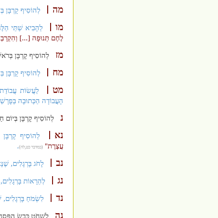
מה
לְהוֹסִיף קָרְבָּן בְּ
מו
לְהָבִיא שְׁתֵּי הַלֶּח
לֶחֶם תְּנוּפָה [...] וְהִקְרַב
מז
לְהוֹסִיף קָרְבָּן בְּרֹאש
מח
לְהוֹסִיף קָרְבָּן בְּ
מט
לַעֲשׂוֹת עֲבוֹדַת ה
הָעֲבוֹדָה הַכְּתוּבָה בְּפָרָש
נ
לְהוֹסִיף קָרְבָּן בְּיוֹם חַ
נא
לְהוֹסִיף קָרְבָּן ב
עֲצֶרֶת"
.
(במדבר כט,לה)
נב
לָחֹג בָּרְגָלִים, שֶׁנּ
נג
לְהֵרָאוֹת בָּרְגָלִים, 
נד
לִשְׂמֹחַ בָּרְגָלִים, ש
נה
לִשְׁחֹט כֶּבֶשׂ הַפֶּסַח