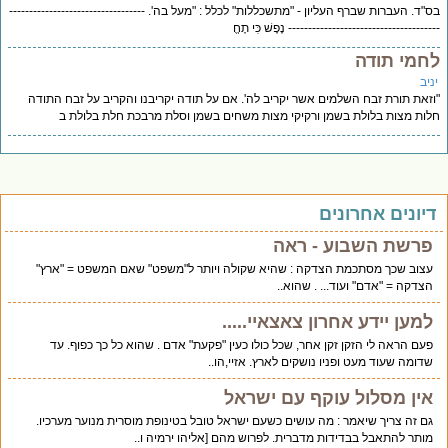
"ד. העברות שברף העליון - "מתשכללות" לכלל : "מעל בה'. ----------------------------------
------------------------------------ נֶפֶשׁ כִּי תֶחֱ
חמי תודה
יב
זאת תורת זבח השלמים אשר יקריב לה'. אם על תודה יקריבנו והקריב על זבח התודה
ות מצות בלולת בשמן ורקיקי מצות משחים בשמן וסלת מרבכת חלת בלולת ב
יונים אחרונים
פרשת השבוע - ראה
עצוב שכך מסתכמת הצדקה : שהיא שקולה ויותר ל"משפט" שאם המשפט = "ארץ"
הצדקה = "אדם" ועוד... . שהוא..
למען יידע אחרון צאצאיי.....
פעם הראה לי הזקן זקן אחר, שכל כולו כעין "פקעת" אדם . שהוא כל כך כפוף. עד
שדומה שעוד מעט ופניו נושקים לארץ. אזיי,הו..
אין מסלול עוקף עם ישראל
גם זה צריך שיאמר : מה עושים כשעם ישראל טובל בטינופת מוסרית מנוער מערכיו.
מותר להתאבל בבדידות מדברית. לפרוש מהם [אליהו ירמיה ו..