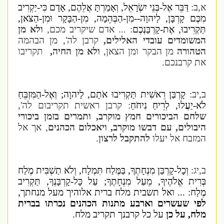
א,ב:
דַּבֵּר אֶל-בְּנֵי יִשְׂרָאֵל, וְאָמַרְתָּ אֲלֵהֶם, אָדָם כִּי-יַקְרִיב
מִכֶּם קָרְבָּן, לַיהוָה--מִן-הַבְּהֵמָה, מִן-הַבָּקָר וּמִן-הַצֹּאן,
תַּקְרִיבוּ, אֶת-קָרְבַּנְכֶם
: ... אדם שיקריב מכם,
ולא מן
המשומדים עובדי האלילים,
קרבן לה', מן הבהמה
הטהורה
מן הבקר ומן הצאן,
ולא מן החיה,
תקריבו
את קרבנכם.
ב,יב:
קָרְבַּן רֵאשִׁית תַּקְרִיבוּ אֹתָם, לַיהוָה; וְאֶל-הַמִּזְבֵּחַ
לֹא-יַעֲלוּ, לְרֵיחַ נִיחֹחַ
: קרבן ראשית תקריבום לה',
שלחם הביכורים חמץ מוקרב, ותמרים בזמן ביכורי
היבולים, עם דבשו מוקרב, ויאכלום הכהנים
, אך אל
המזבח אל יעלו
להתקבל לרצון
.
ב,יג:
וְכָל-קָרְבַּן מִנְחָתְךָ, בַּמֶּלַח תִּמְלָח, וְלֹא תַשְׁבִּית מֶלַח
בְּרִית אֱלֹהֶיךָ, מֵעַל מִנְחָתֶךָ; עַל כָּל-קָרְבָּנְךָ, תַּקְרִיב
מֶלַח: ... ואל תשבית מלח ברית אלוהיך מעל מנחתך,
לפי שעשרים וארבע מתנות הכהנים נכרתו בברית
מלח, על כן
על כל קרבנך תקריב מלח.