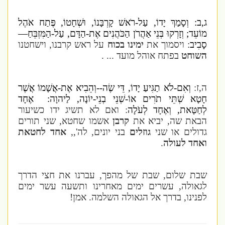
ג,ב: וְסָמַךְ יָדוֹ, עַל-רֹאשׁ קָרְבָּנוֹ, וּשְׁחָטוֹ, פֶּתַח אֹהֶל
מוֹעֵד; וְזָרְקוּ בְּנֵי אַהֲרֹן הַכֹּהֲנִים אֶת-הַדָּם, עַל-הַמִּזְבֵּחַ—
סָבִיב
: ויסמוך את
ימינו בכוח
על ראש קרבנו, וישחטנו
השוחט
בפתח אוהל מועד ... .
ה,ז:
וְאִם-לֹא תַגִּיעַ יָדוֹ, דֵּי שֶׂה--וְהֵבִיא אֶת-אֲשָׁמוֹ אֲשֶׁר
חָטָא שְׁתֵּי תֹרִים אוֹ-שְׁנֵי בְנֵי-יוֹנָה, לַיהוָה: אֶחָד
לְחַטָּאת, וְאֶחָד לְעֹלָה
: ואם לא תשיג ידו כשיעור
הבאת שה, יביא את
קרבן
אשמו שחטא, שני תורים
גדולים או שני
גוזלים
בני יונים, לה',,
אחד לחטאת
ואחד לעולה
.
שבת שלום, שבת של מהפך, עברנו את חצי הדרך
לגאולה, עשרים ימים מאחרינו ותשעה עשר ימים
לפנינו, בדרך אל הגאולה השלמה. אמן!