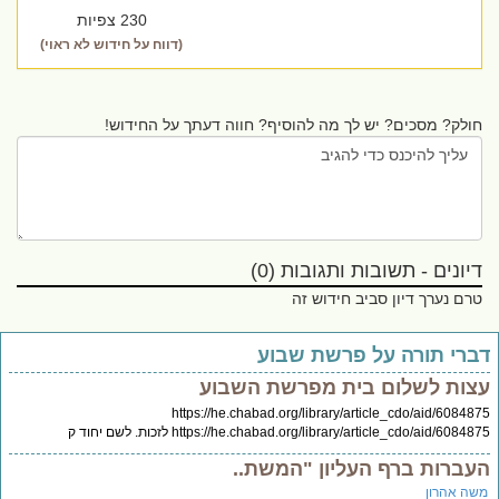
230 צפיות
(דווח על חידוש לא ראוי)
חולק? מסכים? יש לך מה להוסיף? חווה דעתך על החידוש!
דיונים - תשובות ותגובות (0)
טרם נערך דיון סביב חידוש זה
ברי תורה על פרשת שבוע
צות לשלום בית מפרשת השבוע
https://he.chabad.org/library/article_cdo/aid/60848
https://he.chabad.org/library/article_cdo/aid/60848 לזכות. לשם יחוד ק
עברות ברף העליון "המשת..
שה אהרון