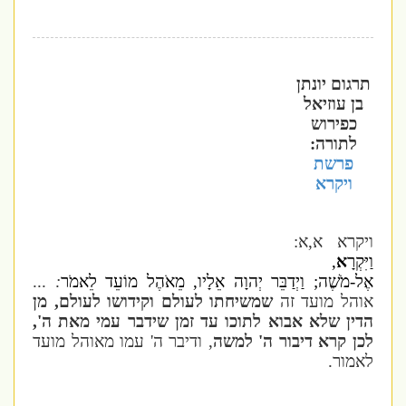
תרגום יונתן
בן עוזיאל
כפירוש
לתורה:
פרשת
ויקרא
ויקרא א,א:
וַיִּקְרָ
א
,
אֶל-מֹשֶׁה; וַיְדַבֵּר יְהוָה אֵלָיו, מֵאֹהֶל מוֹעֵד לֵאמֹר
:
...
אוהל מועד זה
שמשיחתו לעולם וקידושו לעולם, מן
הדין שלא אבוא לתוכו עד זמן שידבר עמי מאת ה',
לכן קרא דיבור ה' למשה
, ודיבר ה' עמו מאוהל מועד
לאמור.