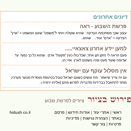
יונים אחרונים
פרשת השבוע - ראה
עצוב שכך מסתכמת הצדקה : שהיא שקולה ויותר ל"משפט" שאם המשפט = "ארץ"
הצדקה = "אדם" ועוד... . שהוא..
למען יידע אחרון צאצאיי.....
פעם הראה לי הזקן זקן אחר, שכל כולו כעין "פקעת" אדם . שהוא כל כך כפוף. עד
שדומה שעוד מעט ופניו נושקים לארץ. אזיי,הו..
אין מסלול עוקף עם ישראל
גם זה צריך שיאמר : מה עושים כשעם ישראל טובל בטינופת מוסרית מנוער מערכיו.
מותר להתאבל בבדידות מדברית. לפרוש מהם [אליהו ירמיה ו..
ראשי
|
אתרי עזר
|
אודות חידוש
|
פרסם
hidush.co.il
באתר
|
הצהרת נגישות
|
מדיניות
פרטיות
|
צור קשר