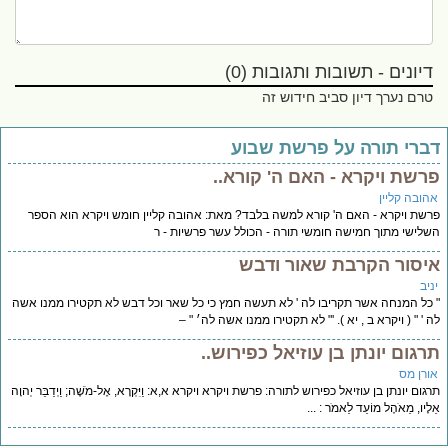
דיונים - תשובות ותגובות (0)
טרם נערך דיון סביב חידוש זה
ברי תורה על פרשת שבוע
רשת ויקרא - האם ה' קורא..
הובה קליין
שת ויקרא - האם ה' קורא למשה בלבד? מאת: אהובה קליין חומש ויקרא הוא הספר
לישי מתוך חמישה חומשי תורה - הכולל עשר פרשיות - ר
יסור הקרבת שאור ודבש
יב
כל המנחה אשר תקריבו לה ' לא תעשה חמץ כי כל שאר וכל דבש לא תקטירו ממנו אשה
 ' " ( ויקרא ב , יא ). '" לא תקטירו ממנו אשה לה׳ " –
רגום יונתן בן עוזיאל כפירוש..
ורן מס
גום יונתן בן עוזיאל כפירוש לתורה: פרשת ויקרא ויקרא א,א: וַיִּקְרָא, אֶל-מֹשֶׁה; וַיְדַבֵּר יְהוָה
לָיו, מֵאֹהֶל מוֹעֵד לֵאמֹר : ...