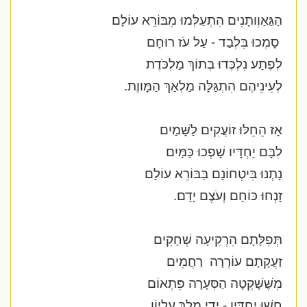
הַגַּאַוְותָנִים הִתְעַלְּמוּ מִבּוֹרֵא עוֹלָם
סָמְכוּ בִּלְבַד - עַל עֹז רוּחָם
לְפֶתַע נִלְכְּדוּ בְּתוֹךְ מַלְכֹּדֶת
לְעֵינֵיהֶם הִתְגַּלָּה מַלְאַךְ הַמָּווֶת.
אָז הֵחֵלּוּ זוֹעֲקִים לַשָּׁמַיִם
לִבָּם יַחְדָּיו שָׁפְכוּ כַּמַּיִם
נָתְנוּ בִּיטְחוֹנָם בַּבּוֹרֵא עוֹלָם
זָנְחוּ כּוֹחָם וְעֹצֶם יָדָם.
תְּפִלָּתָם הִרְקִיעָה שְׁחָקִים
זַעֲקָתָם עוֹרְרָה
רַחֲמִים
מִשֶּׁשָּׁקְטָה הַסְּעָרָה פִּתְאוֹם
חָשׁוּ יַחְדָּיו - יְדֵי מֶלֶךְ עֶלְיוֹן.