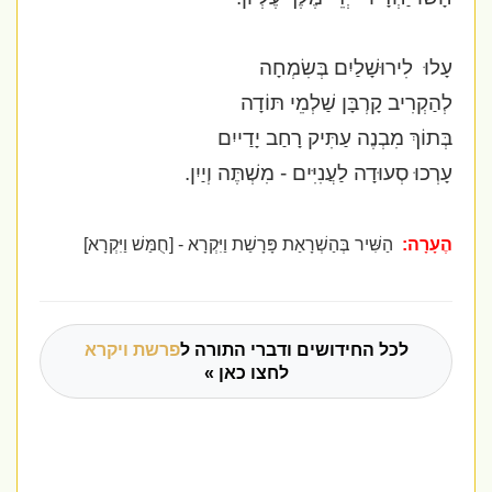
עָלוּ
לִירוּשָׁלַיִם בְּשִׂמְחָה
לְהַקְרִיב קָרְבָּן שַׁלְמֵי תּוֹדָה
בְּתוֹךְ מִבְנֶה עַתִּיק רָחַב יָדַייִם
עָרְכוּ סְעוּדָה לַעֲנִיִּים - מִשְׁתֶּה וְיַיִן.
הֶעָרָה:
הַשִּׁיר בְּהַשְׁרָאַת פָּרָשַׁת וַיִּקְרָא - [חֻמַּשׁ וַיִּקְרָא]
לכל החידושים ודברי התורה ל
פרשת ויקרא
לחצו כאן »