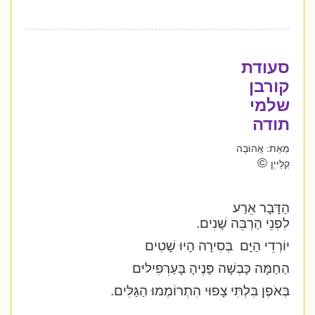
סעודת
קורבן
שלמי
תודה
מֵאֵת: אֲהוּבָה
©
קְלַייְן
הַדָּבָר אֵרַע
לִפְנֵי הַרְבֵּה שָׁנִים.
יוֹרְדֵי הַיָּם
בְּסִירָה הָיוּ שָׁטִים
הַחַמָּה כָּבְשָׁה פָּנֶיהָ בָּעַרְפִיליּם
בְּאֹפֶן בִּלְתִּי צָפוּי הִתְרוֹמְמוּ הַגַּלִּים.