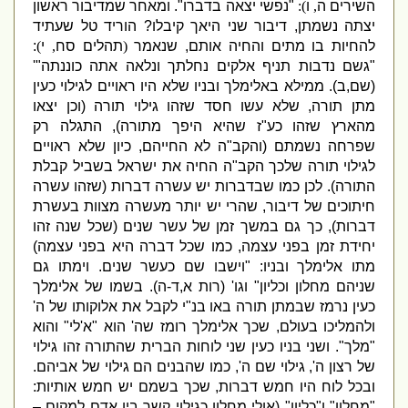
השירים ה
,
ו
):
"
נפשי יצאה בדברו
".
ומאחר שמדיבור ראשון
יצתה נשמתן
,
דיבור שני היאך קיבלו
?
הוריד טל שעתיד
להחיות בו מתים והחיה אותם
,
שנאמר
(
תהלים סח
,
י
)
:
"
גשם נדבות תניף אלקים נחלתך ונלאה אתה כוננתה
"'
(
שם
,
ב
).
ממילא באלימלך ובניו שלא היו ראויים לגילוי כעין
מתן תורה
,
שלא עשו חסד שזהו גילוי תורה
(
וכן יצאו
מהארץ שזהו כע
"
ז שהיא היפך מתורה
),
התגלה רק
שפרחה נשמתם
(
והקב
"
ה לא החייהם
,
כיון שלא ראויים
לגילוי תורה שלכך הקב
"
ה החיה את ישראל בשביל קבלת
התורה
).
לכן כמו שבדברות יש עשרה דברות
(
שזהו עשרה
חיתוכים של דיבור
,
שהרי יש יותר מעשרה מצוות בעשרת
דברות
),
כך גם במשך זמן של עשר שנים
(
שכל שנה זהו
יחידת זמן בפני עצמה
,
כמו שכל דברה היא בפני עצמה
)
מתו אלימלך ובניו
: "
וישבו שם כעשר שנים
.
וימתו גם
שניהם מחלון וכליון
"
וגו
' (
רות א
,
ד
-
ה
).
בשמו של אלימלך
כעין נרמז שבמתן תורה באו בנ
"
י לקבל את אלוקותו של ה
'
ולהמליכו בעולם
,
שכך אלימלך רומז שה
'
הוא
"
א
'
לי
"
והוא
"
מלך
".
ושני בניו כעין שני לוחות הברית שהתורה זהו גילוי
של רצון ה
',
גילוי שם ה
',
כמו שהבנים הם גילוי של אביהם
.
ובכל לוח היו חמש דברות
,
שכך בשמם יש חמש אותיות
:
"
מחלון
"
ו
"
כליון
" (
אולי מחלון כגילוי קשר בין אדם למקום –