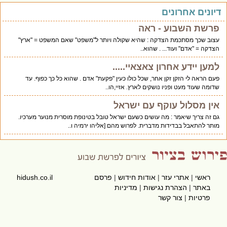
יונים אחרונים
פרשת השבוע - ראה
עצוב שכך מסתכמת הצדקה : שהיא שקולה ויותר ל"משפט" שאם המשפט = "ארץ"
הצדקה = "אדם" ועוד... . שהוא..
למען יידע אחרון צאצאיי.....
פעם הראה לי הזקן זקן אחר, שכל כולו כעין "פקעת" אדם . שהוא כל כך כפוף. עד
שדומה שעוד מעט ופניו נושקים לארץ. אזיי,הו..
אין מסלול עוקף עם ישראל
גם זה צריך שיאמר : מה עושים כשעם ישראל טובל בטינופת מוסרית מנוער מערכיו.
מותר להתאבל בבדידות מדברית. לפרוש מהם [אליהו ירמיה ו..
ראשי
|
אתרי עזר
|
אודות חידוש
|
פרסם
hidush.co.il
באתר
|
הצהרת נגישות
|
מדיניות
פרטיות
|
צור קשר