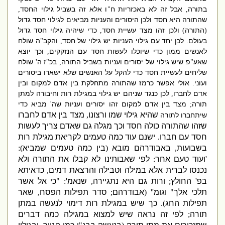
בתורה
אבל זה לא באכזריות ח
ו אלא זה בשביל גילוי החסד
,
"
,
שהתורה היא חסד ולכן היסורים והעניות מביאים לגילוי חסד גדול
התורה
ולכן זהו מצד עשיית חסד
כדי שיהיה גילוי חסד גדול
,
)
(
בעולם
לכן יחד עם גילוי העניות יש גילוי של חסד
והקב
ה שולח
"
,
.
לאנשים ממון כדי שיוכלו לעשות חסד עם הנזקקים
וכך יוצא
,
שאע
פ שיש גילוי של יסורים ועניות בשביל התורה
בכ
ז ה
שולח
'
"
,
"
שלי
חים לעשיית חסד כדי להקל על האנשים שלא ישארו ביסורים
ועוני
אולי אפשר כרמז שהתורה מתחלקת בין אדם למקום ובין
.
אדם לחברו
לכן כנגד שניהם יש גילוי במגילת רות וחיבורה למתן
,
תורה
מצד בין אדם למקום זהו יסורים ועניות שה
מביא כדי
'
;
שהיא גילוי שמו ורצונו
,
מצד בין אדם לחברו
שיתחברו לתורה
שזהו שהתורה כולה חסד וכך מגלה גם שאדם צריך לעשות
חסד עם חברו
.
ישנם עוד כמה טעמים לקריאת מגילת רות
בשבועות
,
באבודרהם מובא
(
בין כמה טעמים שמביא
):
'
ועוד טעם אחר
:
לפי שאבותינו לא קבלו את התורה ולא
נכנסו לברית אלא במילה וטבילה והרצאת דמים
,
כדאיתא
בפ
'
החולץ
;
ורות גם היא נתגיירה
,
שנאמ
': "
כי אל אשר
תלכי אלך
"
וגומ
'' (
אבודרהם
;
סדר תפילות הפסח
,
שאר
תפילות החג
).
כך שיש במגילת רות דימוי לנעשה במתן
תורה
;
לפי זה נראה שיש למצוא במגילה כמה דברים