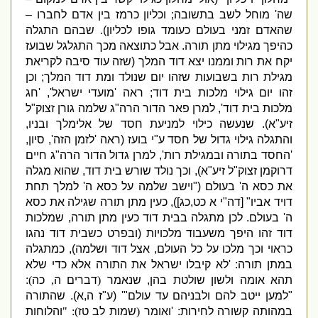
שה
'
מוחל לשב בתשובה
;
וכליון כרמז בין אדם לחברו –
שהאדם זמני בעולם כעומד גופו לכליון
).
שבהם התגלה
כהיפך מגילוי מתן תורה
.
אבל כתוצאה מכך התגלגל שבועז
יקח את רות וממנו יצא דוד המלך
(
שזה עוד סיבה לקריאת
מגילת רות בשבועות שזהו יום שנולד ומת דוד המלך
;
וכן
זהו יום גילוי מלכות בית דוד
;
ראה
'
מועדי ישראל
', '
חג
מלכות בית דוד
',
למרן פאר הדור הרה
"
ג שלמה גורן זצוק
"
ל
זיע
"
א
).
שנעשה כילוי למניעת חסד של אלימלך ובניו
,
והתגלה גילוי גדול של חסד ע
"
י בועז
(
ראה
'
לזמן הזה
',
סיון
,
'
החסד בתורה ובמגילת רות
',
למרן גדול הדור הרה
"
ג חיים
דרוקמן זצוק
"
ל זיע
"
א
),
וכך נולד שורש בית דוד
,
שהוא מגלה
את כסא ה
'
בעולם
("
וישב שלמה על כסא ה
'
למלך תחת
דויד אביו
" [
דה
"
י א כט
,
כג
]),
כעין מתן תורה שגילה את כסא
ה
'
בעולם
.
לכן מתגלה בבית דוד כעין מתן תורה
,
שמלכות
דוד זהו היפך משעבוד מלכויות
(
ובפרט כשבית דוד נהגו
כראוי וכך מלכו על כל העולם
,
אצל דוד ושלמה
),
כמתגלה
במתן תורה
: '
לא קיבלו ישראל את התורה אלא כדי שלא
תהא אומה ולשון שולטת בהן
,
שנאמר
(
דברים ה
,
כה
)
:
"
למען ייטב להם ולבניהם עד עולם
"' (
ע
"
ז ה
,
א
).
שהתורה
במהותה קשורה לחירות
: '
ואומר
(
שמות לב טז
): "
והלוחות