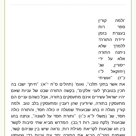
ולמה קורין
'
ספר רות
בעצרת בזמן
ירידת התורה
?
ללמדך שלא
ניתנה התורה
אלא על ידי
ייסורין
שנ
'
,
יחזקאל ל
ו
"
(
כ
ז
ועשיתי
): "
"
את אשר בחקי תלכו
ואומ
תהלים ס
ח י
א
חיתך ישבו בה
): "
"
"
' (
",
תכין בטובתך לעני אלקים”
בקשה התורה שבט של עניות שאם
;
יהיו ישראל עשירים אינם מתעסקים בתורה
אבל כשהם עניים הם
,
מתעסקין בתורה
שיודעין שהן רעבין ומתעסקין בלב טוב
ולמה
.
,
קורין מגלה זו בחג שבועות
שמגלה זו כולה חסד
והתורה כולה
,
?
חסד
שנ
משלי ל
א כ
ו
ותורת חסד על לשונה
ונתנה בחג
",
): "
"
"
' (
,
שבועות
לקח טוב
רות ד
כב
המדרש מביא שתי סיבות לקשר
).
,
;
' (
בין חג שבועות לקריאת מגילת רות
נראה שיש בין שניהם קשר
,
;
שאמנם הקב
ה הביא את התורה יחד עם עניות כדי שיעסקו
"