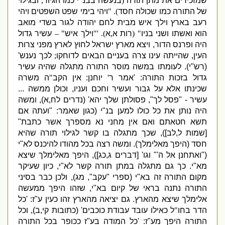
שמזכירים את מתן תורה
(
בנעשה בבנ
"
י כמו הגיור
,
ובגילוי
של התורה כמו שכולה חסד
). "
ויהי בימי שפט השפטים ויהי
רעב בארץ וילך איש מבית לחם יהודה לגור בשדי מואב
הוא ואשתו ושני בניו
" (
רות א
,
א
). '"
וילך איש
" –
עשיר גדול
היה ופרנס הדור
,
ויצא מארץ ישראל לחוץ לארץ מפני צרות
העין
,
שהייתה עינו צרה בעניים הבאים לדוחקו
;
לכך נענש
'
(
רש
"
י
).
לעומתו במשה מוסר התורה מתגלה שהיה עשיר
גדול בזכות התורה
: '
אמר ר
'
יוחנן
:
אין הקב
"
ה משרה
שכינתו אלא על גבור ועשיר וחכם ועניו
,
וכולן ממשה
...
עשיר
- "
פסל לך
",
פסולתן שלך יהא
' (
נדרים לח
,
א
),
ומשה
היה נותן את כל כולו למען בנ
"
י
(
כגון שאמר
: "
ועתה אם
תשא חטאתם ואם אין מחני נא מספרך אשר כתבת
"
[
שמות ל
,
לב
]),
שכך מתגלה בו קשר לגילוי תורה שהיא
חסד
(
היפך מאלימלך
).
ומשה רצה בכל מהודו להיכנס לא
"
י
("
ואתחנן אל ה
'"
וגו
' [
דברים ג
,
כג
]),
היפך מאלימלך שיצא
מא
"
י
.
כך גם מתגלה במתן תורה קשר לא
"
י
,
כיון שעיקר
מקום התורה זה בא
"
י
(
ספרי
"
עקב
",
מג
),
ולכן כבר בסיני
התורה נתנה בראי של קיום בא
"
י
,
שזהו היפך ממעשה
אלימלך שיצא מהארץ
.
גם יציאה מהארץ זהו כעין ע
"
ז
: '
כל
הדר בחו
"
ל כאילו עובד עבודת כוכבים
' (
כתובות קי
,
ב
),
וכל
התורה היפך מע
"
ז
: '
כל המודה בע
"
ז ככופר בכל התורה