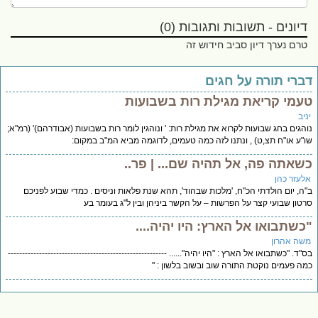
דיונים - תשובות ותגובות (0)
טרם נערך דיון סביב חידוש זה
ברי תורה על חגים
עמי קריאת מגילת רות בשבועות
יב
הגים בחג שבועות לקרוא את מגילת רות: ' ונוהגין לומר רות בשבועות (אבודרהם)' (רמ"א;
"ע או"ח תצ,ט) , ונתנו לזה כמה טעמים, לדוגמה מביא המ"ב במקום:
שאתה פה, אל תהיה שם... | פר..
לעזר כהן
ה, יום הולדתי הכ"ח, 'מלכות שבהוד', תהא שנת פלאות וניסים . כמדי שבוע לפניכם
טון שבועי קצר על הפרשות – על הקשר ביניהן ובין ל"ג בעומר בע
כשתבואו אל הארץ: היו יהיה....
שה אהרון
"ד. "כשתבואו אל הארץ : "היו יהיה"...... --------------------------------------------------------
ה פעמים נוקטת התורה שוב ובשוב בלשון : "