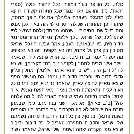
כולה
,
וכל הכופר בע
"
ז כמודה בכל התורה כולה
' (
ספרי
"
ראה
",
נד
);
זהו גם גילוי כנגד שכל התורה קשורה דווקא
לא
"
י
.
לכן מתגלה בעזיבת אלימלך את א
"
י היפך מחסד
,
שזהו היפך מהתורה שכולה חסד וגילויה זה בא
"
י
;
לכן נענש
ומת בשל שתי הסיבות – שנמנע מחסד
('
ולמה נענש
?
לפי
שהפיל לבן של ישראל
...
כך אלימלך מגדולי הדור ומפרנסי
הדור היה
,
וכיון שבאו שני רעבון
,
אמר
:
עכשו יהיו כל ישראל
מסובין בקופתן על פתחי
,
וזה בא בקופתו וזה בא בכפיפו
.
מה עשה
?
עמד וברח מפניהם
,
הדא גרמא ליה
,
שנאמר
"
וילך איש מבית לחם
"'
[
ילקו
"
ש נ
"
ך רמז תקצ
"
ח
])
ושיצא
לחו
"
ל
('
וכן היה ר
"
ש בן יוחאי אומר
:
אלימלך מחלון וכליון
גדולי הדור היו ופרנסי הדור היו
,
ומפני מה נענשו
?
מפני
שיצאו מארץ לחוצה לארץ
,
שנאמר
(
רות א
,
יט
)
: "
ותהם כל
העיר עליהן ותאמרנה הזאת נעמי
".
מאי הזאת נעמי
?
א
"
ר
יצחק
:
אמרו
:
חזיתם נעמי שיצאת מארץ לחו
"
ל מה עלתה
לה
?' [
ב
"
ב צא
,
א
]).
אלימלך ושני בניו מתו
,
כעין שבמתן
תורה אם ישראל לא היו מקבלים את התורה היו מומתים
(
שבת פח
,
א
).
בנוסף
,
בין כל דברה ודברה פרחה נשמתם
של ישראל והקב
"
ה החזירה
: '
ואריב
"
ל
:
כל דיבור ודיבור
שיצא מפי הקב
"
ה יצתה נשמתן של ישראל
,
שנאמר
(
שיר