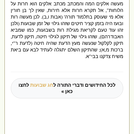
מעשה אלקים המה והמכתב מכתב אלקים הוא חרות על
הלוחות
",
אל תקרא חרות אלא חירות
,
שאין לך בן חורין
אלא מי שעוסק בתלמוד תורה
' (
אבות ו
,
ב
).
לכן מעשה רות
ובועז היה בזמן קציר חיטים שזהו גילוי של זמן שבועות
(
ולכן
זהו עוד טעם לקריאת מגילת רות בשבועות
,
כמו שמביא
האבודרהם
),
שזהו גילוי של תיקון לגילוי חיטה
,
תיקון לדעת
,
תיקון לקלקול שנעשה מעץ הדעת שהיה חיטה
(
לדעת ר
"
י
,
ברכות מ
,
א
);
שהתיקון השלם יתגלה לעתיד לבא עם ביאת
משיח צדקנו בבי
"
א
.
לכל החידושים ודברי התורה ל
חג שבועות
לחצו
כאן »