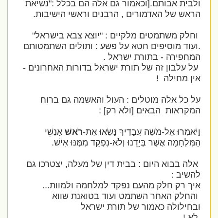
ולבית אבותם.[וכאמור גם אלה הם בכלל :"נשיאת
הראש של האדמורים , הרבנים וראשי הישיבות.
וחלק משתמטים מלקיים : "יוצא צבא בישראל"
.ועוד מוסיפים חטא על פשע : ותולים השתמטותם
המחפירה - בתורת ישראל .
על עלבון זה של תורת ישראל בדורות האחרונים -
אין מחילה !
על כל אלה מוטלים : העול והאשמה גם ברוח
המקראות הבאים [ולא רק] :
וַיֹּאמְרוּ אֶל-מֹשֶׁה עֲבָדֶיךָ נָּשְׂאוּ אֶת-
רֹאשׁ
אַנְשֵׁי
הַמִּלְחָמָה אֲשֶׁר בְּיָדֵנוּ וְלֹא-נִפְקַד מִמֶּנּוּ אִישׁ.
אלה בבוא היום : בבית דין של מעלה, יצטרכו גם
להשיב :
איך רק חלק מהעם נפקד למלחמה ולמוות...
והחלק האחר השתמט ועוד בטואנת שווא
ובחילולה כאמור של תורת ישראל
לא !