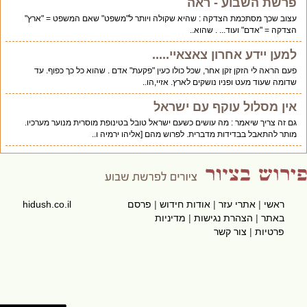
פרשת השבוע - ראה
עצוב שכך מסתכמת הצדקה : שהיא שקולה ויותר ל"משפט" שאם המשפט = "ארץ"
הצדקה = "אדם" ועוד... . שהוא..
למען יידע אחרון צאצאיי.....
פעם הראה לי הזקן זקן אחר, שכל כולו כעין "פקעת" אדם . שהוא כל כך כפוף. עד
שדומה שעוד מעט ופניו נושקים לארץ. אזיי,הו..
אין מסלול עוקף עם ישראל
גם זה צריך שיאמר : מה עושים כשעם ישראל טובל בטינופת מוסרית מנוער מערכיו.
מותר להתאבל בבדידות מדברית. לפרוש מהם [אליהו ירמיה ו..
ראשי
|
אתרי עזר
|
אודות חידוש
|
פרסם
hidush.co.il
באתר
|
הצהרת נגישות
|
מדיניות
פרטיות
|
צור קשר