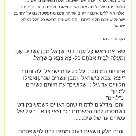
כיום משל אדמורים וראשי ישיבות אלה נושאים בראש כל
תלמידיהם על כל תוצאות ואי תוצאות תלמודם ואורח חייהם.
אלה האוללים אינם יודעים שאחריותם מתפשטת גם על יתר בני
ישראל שאינם תלמידיהם . הם נושאים בראש כל חלל בצבא
ישראל .........
מקראות כמו :
שְׂאוּ אֶת-
רֹאשׁ
כָּל-עֲדַת בְּנֵי-יִשְׂרָאֵל מִבֶּן עֶשְׂרִים שָׁנָה
וָמַעְלָה לְבֵית אֲבֹתָם כָּל-יֹצֵא צָבָא בְּיִשְׂרָאֵל.
אחריות המוטלת על כל עדת ישראל להיותם :
"יוצאי צבא בישראל" ומבן עשרים שנה.[ואפילו
הלוויים עד גיל : "שלושים" עת היותם כשירים
ל"כהן".
כ"לויים"]
והם מדלגים לדמות שהם ראויים לשמש בקודש
כשחסרה להם הכשרתם : כ"יוצאי צבא - בגיל של
עשרים עד שלושים......
והנה חלק נושאים בעול ומתים להם למשפחתם