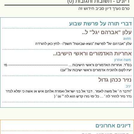
דיונים - תשובות ותגובות (0)
טרם נערך דיון סביב חידוש זה
ברי תורה על פרשת שבוע
לון "אברהם יגל" ל..
avi
ון "אברהם יגל" לפרשת "נשא-שבועות" תשפ"ו - לחץ כאן להורדה
חריות האדמורים וראשי הישיבו..
שה אהרון
"ד. אחריות האדמורים וראשי הישיבות ... -------------------------------------------------- מי
יז לקום ולהוכיח אדמורים וראשי ישיבות על "עבו
זיר ככהן גדול
יב
ידבר ה ' אל משה לאמר . דבר אל בני ישראל ואמרת אלהם איש או אשה כי יפלא לנדר
ר נזיר להזיר לה ' … כל ימי נזרו קדש הוא לה '” וגו ' (
יונים אחרונים