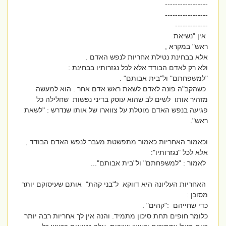
-----------------
-----------------
-------------
אין "נשיאת
ראש" במקרא ,
אלא בבחינת נטילת אחריות לנפש האדם .
ולא רק לאדם הבודד אלא לכל נגזרותיו בבחינת :
"למשפחתם" ול"בית אבותם" .
כשהקב"ה פונה לאדם לשאת ראש אדם אחר . הוא למעשה
מזהיר אותו לשים לב שהוא עוסק בדיני נפשות שחלילה כל
פגיעה בנפש האדם מוטלת על צווארו של אותו שנדרש : "לשאת
ראש".
וכאמור האחריות כאמור מתפשטת מעבר לנפש האדם הבודד ,
אלא לכל "נגזרותיו":
לאמור : "למשפחתם" ול"בית אבותם"...
האחריות העליונה היא דווקא ל"בני קהת" אותם שעיסוקם יותר
מסוכן :
כדי שחייהם :"קהים" .
כלומר חופים תחת סיכון מתמיד. והנה אין לך אחריות רבה יותר