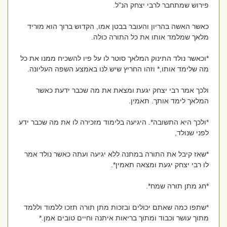
פירוש שמתחבר לרבי יצחק הנ"ל.
כאשר האשה בהריון והעובר בבטן אמו, הקדוש ברוך הוא מוריד
מלאך שמלמד אותו את כל התורה כולה.
*וכאשר נולד התינוק המלאך סוטר לו על פיו להשכיח ממנו את כל
מה שלימד אותו,* וזהו החריץ שיש לנו באמצע השפה העליונה.
ולכך אמר רבי יצחק יגעת ומצאת את מה שכבר ידעת כאשר
המלאך לימד אותך. תאמין.
*ולכך היא התשובה*. היגיעה בלימוד מזכירה לו את מה שכבר ידע
לפני שנולד,
*שאז קיבל את התורה במתנה ללא יגיעה ועתה כאשר נולד אמר
לו רבי יצחק יגעת ומצאה תאמין*.
*חג מתן תורה שמח*.
*שתפו כמה שאתם יכולים ובזכות מתן תורה תזכו ללמוד וללמד
מתוך עושר וכבוד ומתוך בריאות איתנה וחיים טובים אמן.*