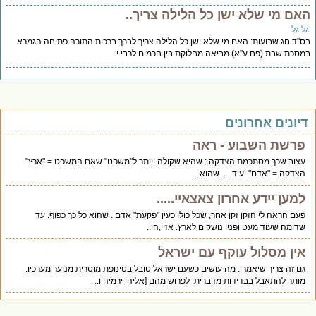
אם מי שלא ישן כל הלילה צריך..
ל גל
''ד חג שבועות: האם מי שלא ישן כל הלילה צריך לברך ברכות התורה פתיחה הגמרא
סכת שבת (פח ע''א) מביאה מחלוקת בין חכמים לרבי י
יונים אחרונים
פרשת השבוע - ראה
עצוב שכך מסתכמת הצדקה : שהיא שקולה ויותר ל"משפט" שאם המשפט = "ארץ"
הצדקה = "אדם" ועוד... . שהוא..
למען יידע אחרון צאצאיי.....
פעם הראה לי הזקן זקן אחר, שכל כולו כעין "פקעת" אדם . שהוא כל כך כפוף. עד
שדומה שעוד מעט ופניו נושקים לארץ. אזיי,הו..
אין מסלול עוקף עם ישראל
גם זה צריך שיאמר : מה עושים כשעם ישראל טובל בטינופת מוסרית מנוער מערכיו.
מותר להתאבל בבדידות מדברית. לפרוש מהם [אליהו ירמיה ו..