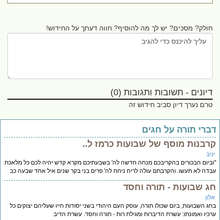
חולק? מסכים? יש לך מה להוסיף? חווה דעתך על החידוש!
דיונים - תשובות ותגובות (0)
טרם נערך דיון סביב חידוש זה
ברי תורה על חגים
רבנות מוסף של שבועות כרמז ל..
יב
ביום הבכורים בהקריבכם מנחה חדשה לה' בשבעתיכם מקרא קדש יהיה לכם כל מלאכת
דה לא תעשו. והקרבתם עולה לריח ניחח לה' פרים בני בקר שנים איל אחד שבעה כב
ג שבועות - תורה וחסד
לון
ג השבועות, ביום שכולו תורה, עוסק העם היהודי בשני יסודות חייו שעליהם יצוקים כל
כיו ואמונתו: עשרת הדיברות ומגילת רות - תורה וחסד. עשרת הדיב