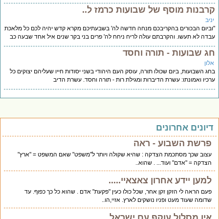
רבנות מוסף של שבועות כרמז ל..
יב
ביום הבכורים בהקריבכם מנחה חדשה לה' בשבעתיכם מקרא קדש יהיה לכם כל מלאכת
דה לא תעשו. והקרבתם עולה לריח ניחח לה' פרים בני בקר שנים איל אחד שבעה כב
ג שבועות - תורה וחסד
לון
ג השבועות, ביום שכולו תורה, עוסק העם היהודי בשני יסודות חייו שעליהם יצוקים כל
כיו ואמונתו: עשרת הדיברות ומגילת רות - תורה וחסד. עשרת הדיב
יונים אחרונים
פרשת השבוע - ראה
עצוב שכך מסתכמת הצדקה : שהיא שקולה ויותר ל"משפט" שאם המשפט = "ארץ"
הצדקה = "אדם" ועוד... . שהוא..
למען יידע אחרון צאצאיי.....
פעם הראה לי הזקן זקן אחר, שכל כולו כעין "פקעת" אדם . שהוא כל כך כפוף. עד
שדומה שעוד מעט ופניו נושקים לארץ. אזיי,הו..
אין מסלול עוקף עם ישראל