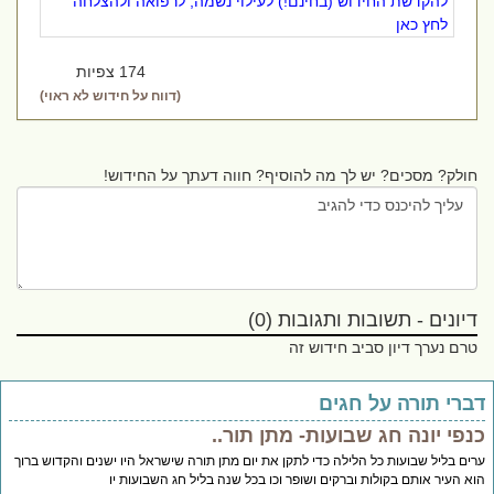
להקדשת החידוש (בחינם!) לעילוי נשמה, לרפואה ולהצלחה
לחץ כאן
174 צפיות
(דווח על חידוש לא ראוי)
חולק? מסכים? יש לך מה להוסיף? חווה דעתך על החידוש!
דיונים - תשובות ותגובות (0)
טרם נערך דיון סביב חידוש זה
ברי תורה על חגים
נפי יונה חג שבועות- מתן תור..
ים בליל שבועות כל הלילה כדי לתקן את יום מתן תורה שישראל היו ישנים והקדוש ברוך
א העיר אותם בקולות וברקים ושופר וכו בכל שנה בליל חג השבועות יו