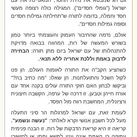
גם חג שמבטא את מידת החסד, המאפיינת את עם
ישראל ("גומלי חסדים"). המגילה כולה רצופה מעשי
חסד וחמלה, בדומה לתורה ש"תחילתה גמילות חסדים
וסופה גמילות חסדים".
אולם, נדמה שהחיבור העמוק והעוצמתי ביותר טמון
בשורש המעשה של רות, המהווה בבואה מדויקת
להתנהלותו של עם ישראל ביום מתן תורה:
הבחירה
לדבוק באמת וללכת אחריה ללא תנאי.
כשהציע הקב"ה את התורה לאומות העולם, הן פנו
לקול השכל והתועלתנות. הן שאלו: "מה כתיב בה?"
וביקשו לבחון האם חוקי התורה עולים בקנה אחד עם
אורח חייהן וטבען. זו דרכה של ערפה, הקשבה חיצונית
ורציונלית, המחשבת רווח מול הפסד.
לעומת זאת, עם ישראל למרגלות הר סיני התעלה
מעל לכל חשבון אנושי וקרא לאלתר:
"נעשה ונשמע".
קריאה זו היא קריאת הדבקות של רות. זו הבנה פנימית
עמוקה כי האמת אינה ענין למשא ומתן או לחישובי