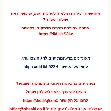
מחפשים רעיונות נפלאים לפרשת נשא, שיעשירו את
שולחן השבת?
אספנו
עבורכם
תכנים
מרתקים
, בקישור
https://did.li/sS8Iw
מעוניינים ברעיונות יפים לחג השבועות?
לחצו על הקישור
https://did.li/h92ZH
מעוניינים ברעיונות חינוכיים מפרשת השבוע?
רוצים להיערך כראוי לשולחן שבת?
לחצו על הקישור
https://did.li/q9zmC
או שלחו את המילה 'רעיון' למייל
office@shaalti.co.il