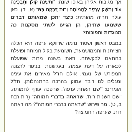
אך מגיבות אליהן באופן שונה: "
וַתִּשֶּׂנָה קוֹלָן וַתִּבְכֶּינָה
עוֹד וַתִּשַּׁק עָרְפָּה לַחֲמוֹתָהּ וְרוּת דָּבְקָה בָּהּ
" (א, יד). כאן
עולה תהיה מהותית:
כיצד יתכן שמאותם דברים
ששמעו שתיהן, הן הגיעו לשתי מסקנות כה
מנוגדות והפוכות?
במבט ראשון ושטחי נדמה שדווקא ערפה היא הכלה
הצייתנית והממושמעת, השומעת בקול חמותה ופועלת
בהתאם לבקשתה. וזאת בשונה מרות שפועלת
לכאורה על דעת עצמה, בעקשנות ובניגוד לרצונה
המפורש של נעמי. אולם חז"ל מאירים את עינינו
ומגלים לנו רובד עמוק בהרבה בהתנהלותן. חז"ל
אומרים: "'שם האחת ערפה', שהפכה עורף לחמותה.
'ושם השנית רות',
שראתה בדברי חמותה
" (רות רבה
ב, ט). מה פירוש "שראתה בדברי חמותה"? מה ראתה
רות, שערפה החמיצה?