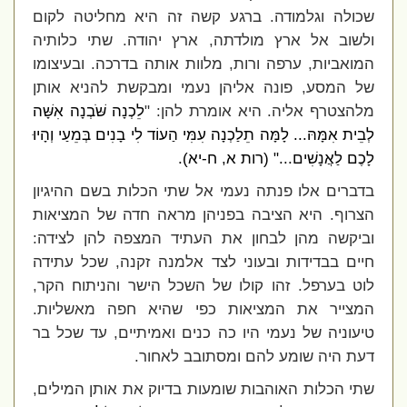
שכולה וגלמודה. ברגע קשה זה היא מחליטה לקום
ולשוב אל ארץ מולדתה, ארץ יהודה. שתי כלותיה
המואביות, ערפה ורות, מלוות אותה בדרכה. ובעיצומו
של המסע, פונה אליהן נעמי ומבקשת להניא אותן
מלהצטרף אליה. היא אומרת להן: "
לֵכְנָה שֹּׁבְנָה אִשָּׁה
לְבֵית אִמָּהּ... לָמָּה תֵלַכְנָה עִמִּי הַעוֹד לִי בָנִים בְּמֵעַי וְהָיוּ
לָכֶם לַאֲנָשִׁים..." (רות א, ח-יא).
בדברים אלו פנתה נעמי אל שתי הכלות בשם ההיגיון
הצרוף. היא הציבה בפניהן מראה חדה של המציאות
וביקשה מהן לבחון את העתיד המצפה להן לצידה:
חיים בבדידות ובעוני לצד אלמנה זקנה, שכל עתידה
לוט בערפל. זהו קולו של השכל הישר והניתוח הקר,
המצייר את המציאות כפי שהיא חפה מאשליות.
טיעוניה של נעמי היו כה כנים ואמיתיים, עד שכל בר
דעת היה שומע להם ומסתובב לאחור.
שתי הכלות האוהבות שומעות בדיוק את אותן המילים,