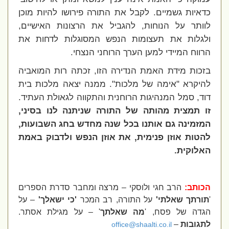
כדאיות גשמיים. לקבל את התורה פירושו להיות מוכן
לוותר על הנוחות, להגביל את הרצונות האישיים,
ולגלות את תעצומות הנפש המסוגלות לדחות את
הרווח המיידי למען הערך הרוחני הנצחי.
בזכות מידת האמת הנדירה הזו, זכתה רות המואביה
להיקרא "אימה של מלכות". ממנה יצאה מלכות בית
דוד, סמל המנהיגות הרוחנית והתקווה לגאולת העתיד.
זו תמצית מהותה של התורה שניתנה לנו בסיני,
המזמינה גם אותנו בכל שנה מחדש בחג השבועות,
להטות אוזן פנימית, את אוזן הנפש ולדבוק באמת
האלוקית.
הכותב:
הרב חגי ולוסקי – מרצה ומחבר סדרת הספרים
'
תורתך שאלתי'
על התורה, רב המכר
'כי ישאלך'
– על
הגדה של פסח, '
מה שאלתך
' – על מגילת אסתר.
לתגובות
–
office@shaalti.co.il