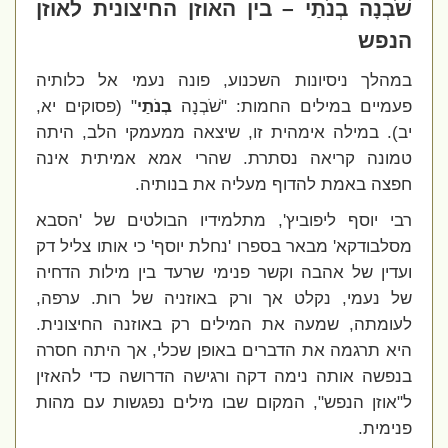
שֹׁבְנָה בְנֹתַי – בין האוזן החיצונית לאוזן
הנפש
במהלך ניסיונות השכנוע, פונה נעמי אל כלותיה
פעמיים במילים החמות: "שֹׁבְנָה
בְנֹתַי
" (פסוקים יא,
יב). במילה אימהית זו, שיצאה ממעמקי הלב, היתה
טמונה קריאה נסתרת. שהרי אמא אמיתית אינה
חפצה באמת להדוף מעליה את בנותיה.
רבי יוסף ליפוביץ', מתלמידיו הבולטים של 'הסבא
מסלבודקא' מבאר בספרו 'נחלת יוסף' כי אותו צליל דק
ועדין של אהבה וקשר פנימי שרעד בין מילות הדחיה
של נעמי, נקלט אך ורק באוזניה של רות. ערפה,
לעומתה, שמעה את המילים רק באוזנה החיצונית.
היא תרגמה את הדברים באופן שכלי, אך היתה חסרה
בנפשה אותה נימה דקה ורגישה הדרושה כדי להאזין
ל"אוזן הנפש", המקום שבו מילים נפגשות עם מהות
פנימית.