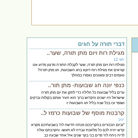
דברי תורה על חגים
מגילת רות ויום מתן תורה, שער..
חגי 12
מגילת רות ויום מתן תורה, שער לקבלת התורה מרצון מדוע אנו
קוראים את מגילת רות דוקא בחג השבועות, חג מתן תורה?
טעמים רבים ומגוונים נאמרו במהלך
כנפי יונה חג שבועות- מתן תור..
ערים בליל שבועות כל הלילה כדי לתקן את יום מתן תורה
שישראל היו ישנים והקדוש ברוך הוא העיר אותם בקולות וברקים
ושופר וכו בכל שנה בליל חג השבועות יו
קרבנות מוסף של שבועות כרמז ל..
יניב
"וביום הבכורים בהקריבכם מנחה חדשה לה' בשבעתיכם מקרא
קדש יהיה לכם כל מלאכת עבדה לא תעשו. והקרבתם עולה
לריח ניחח לה' פרים בני בקר שנים איל אחד שבעה כב