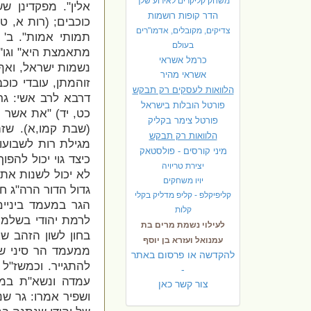
משחק קליקרים לאירוע שלך
אלין". מפקדינן ש
הדר קופות רושמות
כוכבים; (רות א, ט
צדיקים, מקובלים, אדמו"רים
תמותי אמות". ב' 
בעולם
מתאמצת היא" וגו''
כרמל אשראי
נשמות ישראל, ואף 
אשראי מהיר
זוהמתן,
עובדי כוכ
הלוואות לעסקים רק תבקש
דרבא לרב אשי: גרי
פורטל הובלות בישראל
כט, יד) "את אשר יש
פ
ורטל צימר בקליק
(שבת קמו,א). שזה
הלוואות רק תבקש
מגילת רות לשבועו
מיני קורסים - פולסטאק
כיצד גוי יכול להפ
יצירת טריויה
לא יכול לשנות את מ
יויו משחקים
גדול הדור הרה"ג חי
קליפיקלפ - קליפ מדליק בקלי
הגר במעמד ביניים,
קלות
לרמת יהודי בשלמו
לעילוי נשמת מרים בת
בחון לשון הזהב שא
עמנואל ועזרא בן יוסף
ממעמד הר סיני ש
להקדשה או פרסום באתר
להתגייר. וכמשז"ל
-
עמדה ונשא"ת במע
צור קשר כאן
ושפיר אמרו: גר שנ