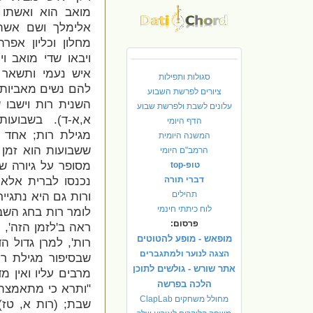
מואב הוא ואשתו ו
אלימלך ושם אשתו
מחלון וכליון אפר
ויבאו שדי מואב ו
איש נעמי ותשאר 
סגולות ותפילות
להם נשים מאביות
ציורים לפרשת השבוע
השנית רות וישבו 
עלונים לשבת ולפרשת שבוע
א,א-ד). בשבועו
הדף היומי
מגילת רות; אחד 
המשנה היומית
ששבועות הוא זמן 
הרמב"ם היומי
מסופר על גיורה של
טופ-top
דברי תורה
נכנסו לברית אלא 
תהילים
ורות גם היא נתגייר
לוח כיתתי חינמי
לומר רות בחג השב
פרסום:
ראה ב'לזמן הזה', 
מופאש - מופע להטוטים
רות', למרן גדול ה
הצגה לנוער ולמתגברים
שבסיפור מגילת רות
אתר שורש - גולשים לתוכן
מרבים עליו ואין מ
הלכה בפרשה
"ותרא כי מתאמצת 
מחולל משחקים ClapLab
שבת; (רות א, טז)