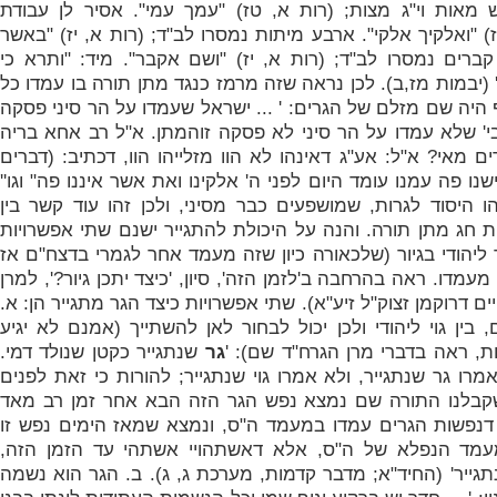
ש מאות וי"ג מצות; (רות א, טז) "עמך עמי". אסיר לן עבודת
ז) "ואלקיך אלקי". ארבע מיתות נמסרו לב"ד; (רות א, יז) "באשר
קברים נמסרו לב"ד; (רות א, יז) "ושם אקבר". מיד: "ותרא כי
 (יבמות מז,ב). לכן נראה שזה מרמז כנגד מתן תורה בו עמדו כל
היה שם מזלם של הגרים: ' ...
ישראל שעמדו על הר סיני פסקה
בי' שלא עמדו על הר סיני לא פסקה זוהמתן. א"ל רב אחא בריה
ם מאי? א"ל: אע"ג דאינהו לא הוו מזלייהו הוו, דכתיב: (דברים
נו פה עמנו עומד היום לפני ה' אלקינו ואת אשר איננו פה" וגו''
ו היסוד לגרות, שמושפעים כבר מסיני, ולכן זהו עוד קשר בין
ת חג מתן תורה. והנה על היכולת להתגייר ישנם שתי אפשרויות
וך ליהודי בגיור (שלכאורה כיון שזה מעמד אחר לגמרי בדצח"ם אז
עמדו. ראה בהרחבה ב'לזמן הזה', סיון, 'כיצד יתכן גיור?', למרן
ים דרוקמן זצוק"ל זיע"א). שתי אפשרויות כיצד הגר מתגייר הן: א.
 בין גוי ליהודי ולכן יכול לבחור לאן להשתייך (אמנם לא יגיע
ת, ראה בדברי מרן הגרח"ד שם): '
גר
שנתגייר כקטן שנולד דמי.
מרו גר שנתגייר, ולא אמרו גוי שנתגייר; להורות כי זאת לפנים
קבלנו התורה שם נמצא נפש הגר הזה הבא אחר זמן רב מאד
 דנפשות הגרים עמדו במעמד ה"ס, ונמצא שמאז הימים נפש זו
מד הנפלא של ה"ס, אלא דאשתהויי אשתהי עד הזמן הזה,
תגייר' (החיד"א; מדבר קדמות, מערכת ג, ג). ב. הגר הוא נשמה