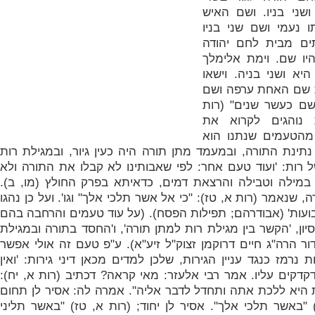
שני בניו.
ושם האיש
 נעמי ושם שני בניו
תים מבית לחם יהודה
יהיו שם.
וימת אלימלך
היא ושני בניה.
וישאו
 שם האחת ערפה ושם
שם כעשר שנים" (רות
ת נוהגים לקרוא את
מהטעמים שנתנו הוא
נתינת התורה, ובמעמד מתן תורה היה כעין גיור, ובמגילת רות
 רות: '
ועוד טעם אחר: לפי שאבותינו לא קבלו את התורה ולא
במילה וטבילה והרצאת דמים, כדאיתא בפרק החולץ (מו, ב).
ה, שנאמר (רות א, טז): "כי אל אשר תלכי אלך" וגו'. ועל כן נהגו
ועות' (אבודרהם; תפילות הפסח). (על עוד טעמים והרחבה בהם
סיון, 'הקשר בין מגילת רות למתן תורה', ו'החסד בתורה ובמגילת
דור הרה"ג חיים דרוקמן זצוק"ל זיע"א). ע"פ טעם זה אולי אפשר
 נרמז כנגד עניין הגירות, שלכן למדים מכאן דיני גירות: '
ואין
דקדקים עליו. אמר רבי אלעזר: מאי קראה? דכתיב (רות א, יח):
היא ללכת אתה ותחדל לדבר אליה". אמרה לה: אסיר לן תחום
 "באשר תלכי אלך". אסיר לן יחוד; (רות א, טז) "באשר תליני