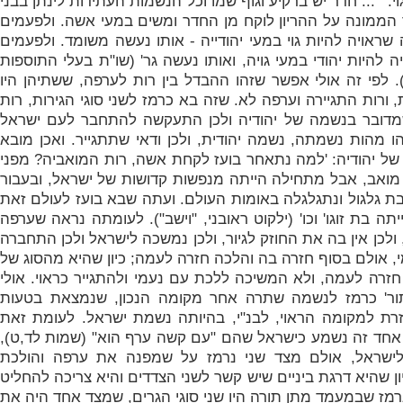
י: ' ... חדר יש ברקיע וגוף שמו וכל הנשמות העתידות לינתן בבני
 הממונה על ההריון לוקח מן החדר ומשים במעי אשה. ולפעמים
ראויה להיות גוי במעי יהודייה - אותו נעשה משומד. ולפעמים
להיות יהודי במעי גויה, ואותו נעשה גר'
(שו"ת בעלי התוספות
ספח א' סעיף 19). לפי זה אולי אפשר שזהו ההבדל בין רות לערפה, ששתיהן היו
ת, ורות התגיירה וערפה לא. שזה בא כרמז לשני סוגי הגירות, רות
 שמדובר בנשמה של יהודיה ולכן התעקשה להתחבר לעם ישראל
הו מהות נשמתה, נשמה יהודית, ולכן ודאי שתתגייר. ואכן מובא
ל יהודיה: 'למה נתאחר בועז לקחת אשה, רות המואביה? מפני
מואב, אבל מתחילה הייתה מנפשות קדושות של ישראל, ובעבור
בת גלגול ונתגלגלה באומות העולם. ועתה שבא בועז לעולם זאת
ה בת זוגו' וכו' (ילקוט ראובני, "וישב"). לעומתה נראה שערפה
ולכן אין בה את החוזק לגיור, ולכן נמשכה לישראל ולכן התחברה
מי, אולם בסוף חזרה בה והלכה חזרה לעמה; כיון שהיא מהסוג של
 חזרה לעמה, ולא המשיכה ללכת עם נעמי ולהתגייר כראוי. אולי
'תור' כרמז לנשמה שתרה אחר מקומה הנכון, שנמצאת בטעות
זרת למקומה הראוי, לבנ"י, בהיותה נשמת ישראל. לעומת זאת
אחד זה נשמע כישראל שהם "
עם קשה ערף הוא" (שמות לד,ט),
ישראל, אולם מצד שני נרמז על שמפנה את ערפה והולכת
ון שהיא דרגת ביניים שיש קשר לשני הצדדים והיא צריכה להחליט
רמז שבמעמד מתן תורה היו שני סוגי הגרים, שמצד אחד היה את