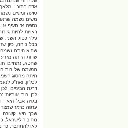
של יהודי שנתנה בגו
אדם בתוכו. ומלאך
טועה ומשים נשמה ש
משים נשמה שראויה 
נ
ראויות להיות גיורו
גילוי כסוג השני,
בכל כוחה, כיון שז
שהיא היתה נשמה ש
שרות הייתה מזרע 
שחטא, נתחייבו חו
הנשמה של רות היית
היתה מהסוג השני, 
לכליון, ואח"כ לנע
דרגת הביניים ולכן
לכן רות אותיות 
בגויה אבל היא חו
ערפה כרמז שמצד 
שכך היא קשורה ל
מחיבור לישראל, כי
לאן להתחבר. כך נ