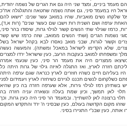
ם מעמד ביניים, ומצד שני היה גם את הגרים של נשמה יהודית,
ראל היו במעמד סיני, גם אותה נשמה שחטאה והתגלגלה אח"כ
ס' שלקחו נשים מואביות, שהיו במואב עשר שנים: "
וישאו להם
אחת ערפה ושם השנית רות וישבו שם כעשר שנים" (רות א,ד),
, כרמז שגילוי שתי הנשים קשור לגילוי גרות, שיסודו בהר סיני,
וגי נשמות הגרים (ושתי הנשים ממואב, שזה כרמז שיש קשר
רים וקשור לגרות, שבני מואב נאסרו לבא בקהל ישראל בשל
רים, שלא הקדימו לישראל במאכל ומשתה). והמעשה נעשה
מלך ומשפחתו למואב בעקבות הרעב, כעין שישראל ירדו למצרים
שיצאו ממצרים היה את מעמד הר סיני, כעין שנעמי אמרה
יכתם חזרה לארץ, ואז התגלה לאיזה גילוי של גרות היתה כל
יו בעליהם חיים כשהיו חוזרים לארץ כנראה שגם ערפה היתה
סתם כשלקחום לנשים תכננו לגיירם כשיחזרו לארץ ויעמידום לפני
 יש בשתיהן רמז לגילוי גירות, אלא שערפה חזרה בה כיון שהיא
ן תלוי לאן תמשך, וכיון שמת בעלה ונשארה עניה חזרה בה
תלוי ברצונה לאן להשתייך. ובמעמד הר סיני היה כעין גרות, וכך
שזהו מקום הקדושה בעולם, כעין שבסיני ה' ירד והתקדש המקום
רו אותה, כעין שבנ"י התגיירו בסיני.