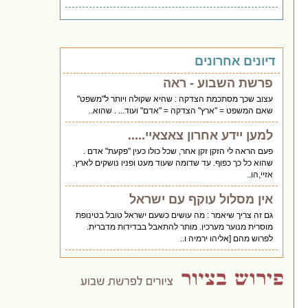
דיונים אחרונים
פרשת השבוע - ראה
עצוב שכך מסתכמת הצדקה : שהיא שקולה ויותר ל"משפט"
שאם המשפט = "ארץ" הצדקה = "אדם" ועוד... . שהוא..
למען יידע אחרון צאצאיי.....
פעם הראה לי הזקן זקן אחר, שכל כולו כעין "פקעת" אדם .
שהוא כל כך כפוף. עד שדומה שעוד מעט ופניו נושקים לארץ.
אזיי,הו..
אין מסלול עוקף עם ישראל
גם זה צריך שיאמר : מה עושים כשעם ישראל טובל בטינופת
מוסרית מנוער מערכיו. מותר להתאבל בבדידות מדברית.
לפרוש מהם [אליהו ירמיה ו..