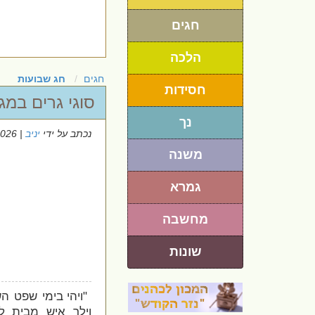
חגים
הלכה
חגים
חג שבועות
חסידות
סוגי גרים במג
נך
נכתב על ידי
יניב
| 20/5/2026
משנה
גמרא
מחשבה
שונות
"ויהי בימי שפט ה
וילך איש מבית ל