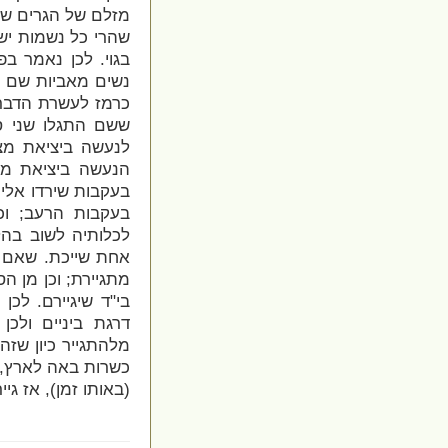
מזלם של הגרים שה
שהרי כל נשמות יש
בגוי. לכן נאמר בפ
נשים מאביות שם ה
כרמז לעשרת הדברות
ששם התגלו שני ס
לנעשה ביציאת מצ
הנעשה ביציאת מצ
בעקבות שירדו אלי
בעקבות הרעב; וכ
לכלותיה לשוב בהל
אחת שייכת. שאם ה
מתגיירת; וכן מן ה
בי"ד שיגיירם. לכן
דרגת ביניים ולכ
מלהתגייר כיון שזה 
כשרות באה לארץ, 
(באותו זמן), אז גיי