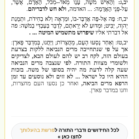
יב,ג:
וְהָאִישׁ מֹשֶׁה, עָנָו מְאֹד--מִכֹּל, הָאָדָם, אֲשֶׁר,
עַל-פְּנֵי הָאֲדָמָה: ... האדמה,
ולא חש לדבריהם
.
יב,ח: פֶּה אֶל-פֶּה אֲדַבֶּר-בּוֹ, וּמַרְאֶה וְלֹא בְחִידֹת, וּתְמֻנַת
יְהוָה, יַבִּיט; וּמַדּוּעַ לֹא יְרֵאתֶם, לְדַבֵּר בְּעַבְדִּי בְמֹשֶׁה: פה
אל דברתי אליו
שיפרוש מתשמיש המיטה ... .
יב,טז: וְאַחַר נָסְעוּ הָעָם, מֵחֲצֵרוֹת; וַיַּחֲנוּ, בְּמִדְבַּר פָּארָן
:
אך על פי שנתחייבה מרים הנביאה ללקות בצרעת
בעולם הזה, לקח רב יש להם לעולם הבא, לצדיקים
ולשומרי מצוות התורה. לפי שנצבה מרים הנביאה
שעה קלה לדעת מה יהיה בסופו של משה. בזכות
ההיא היו כל ישראל ... לא זזים ולא נוסעים עד זמן
הרפא מרים הביאה,
ואחר כן נסעו העם מחצרות,
וחנו במדבר פארן.
לכל החידושים ודברי התורה ל
פרשת בהעלותך
לחצו כאן »