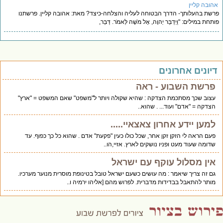
הובה קליין
שת בהעלותך- הדרך הבטוחה לעליה והצלחה-כיצד? מאת: אהובה קליין. פרשתנו
תחת במילים: "וַיְדַבֵּר יְהוָה, אֶל מֹשֶׁה לֵּאמֹר. דַּבֵּר,
יונים אחרונים
פרשת השבוע - ראה
עצוב שכך מסתכמת הצדקה : שהיא שקולה ויותר ל"משפט" שאם המשפט = "ארץ"
הצדקה = "אדם" ועוד... . שהוא..
למען יידע אחרון צאצאיי.....
פעם הראה לי הזקן זקן אחר, שכל כולו כעין "פקעת" אדם . שהוא כל כך כפוף. עד
שדומה שעוד מעט ופניו נושקים לארץ. אזיי,הו..
אין מסלול עוקף עם ישראל
גם זה צריך שיאמר : מה עושים כשעם ישראל טובל בטינופת מוסרית מנוער מערכיו.
מותר להתאבל בבדידות מדברית. לפרוש מהם [אליהו ירמיה ו..