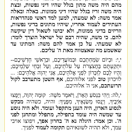
מהם היה משה מתון בגלל שהיו דיני נפשות, ובצת
היה משה זריז בגלל שהיו דיני ממונות. באלה ובאלה
אמר משה: לא שמעתי, למען למד ראשי סנהדראות
העתידים לעמוד אחריו, שיהיו מתונים בדיני נפשות,
וזריזים בדיני ממונות, ולא יבושו לשאול דין שיקשה
להם. כי משה, שהיה רבם של ישראל הוצרך לומר:
לא שמעתי. על כן אמר להם משה: המתינו עד
שאשמע מה שאצטווה מאת ה' עליכם.
י,י: וּבְיוֹם שִׂמְחַתְכֶם וּבְמוֹעֲדֵיכֶם, וּבְרָאשֵׁי חָדְשֵׁיכֶם--
וּתְקַעְתֶּם בַּחֲצֹצְרֹת עַל עֹלֹתֵיכֶם, וְעַל זִבְחֵי שַׁלְמֵיכֶם;
וְהָיוּ לָכֶם לְזִכָּרוֹן לִפְנֵי אֱלֹהֵיכֶם, אֲנִי יְהוָה אֱלֹהֵיכֶם: ...
לזיכרון
טוב
לפני אלוהיכם,
אף השטן מתערבב לקול
תרועתכם,
אני ה' אלוהיכם.
י,לה: וַיְהִי בִּנְסֹעַ הָאָרֹן, וַיֹּאמֶר מֹשֶׁה: קוּמָה יְהוָה, וְיָפֻצוּ
אֹיְבֶיךָ, וְיָנֻסוּ מְשַׂנְאֶיךָ, מִפָּנֶיךָ: והיה, כשהיה
מבקש
לנסוע הארון, היה הענן מתקפל ועומד. ולא היה נוסע
עד שמשה היה עומד בתפילה, מתפלל ומתחנן לפני
ה'. וכן אמר: היגלה נא ה' בחרון אפך,
ויפוצו אויבי
עמך, ולא תהיה לשונאיהם
תקומה לעמוד
לפניך.