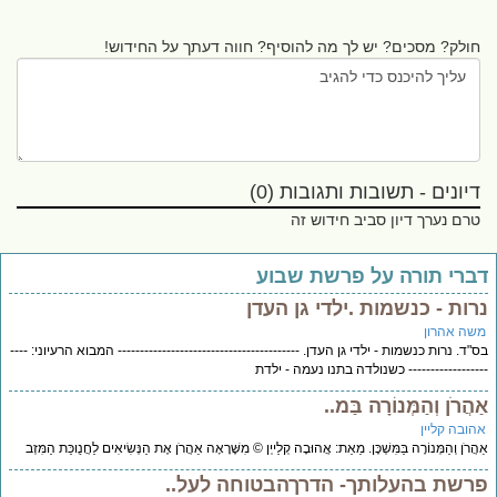
חולק? מסכים? יש לך מה להוסיף? חווה דעתך על החידוש!
דיונים - תשובות ותגובות (0)
טרם נערך דיון סביב חידוש זה
ברי תורה על פרשת שבוע
רות - כנשמות .ילדי גן העדן
שה אהרון
"ד. נרות כנשמות - ילדי גן העדן. ----------------------------------------- המבוא הרעיוני: ----
---------------- כשנולדה בתנו נעמה - ילדת
הֲרֹן וְהַמְּנוֹרָה בַּמ..
הובה קליין
ֲרֹן וְהַמְּנוֹרָה בַּמִּשְׁכָּן. מֵאֵת: אֲהוּבָה קְלַייְן © מִשֶּׁרָאָה אַהֲרֹן אֶת הַנְּשִׂיאִים לַחֲנֻוכַּת הַמִּזְב
רשת בהעלותך- הדרךהבטוחה לעל..