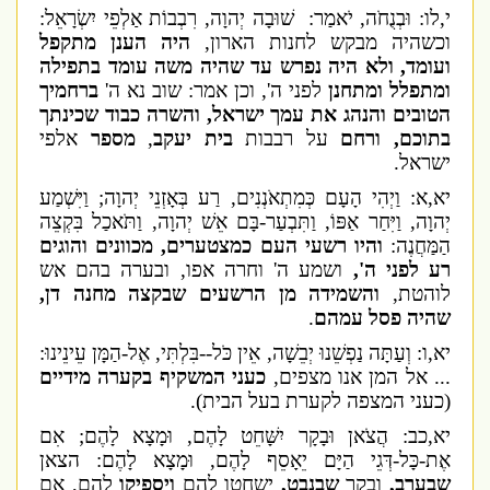
י,לו: וּבְנֻחֹה, יֹאמַר: שׁוּבָה יְהוָה, רִבְבוֹת אַלְפֵי יִשְׂרָאֵל:
וכשהיה מבקש לחנות הארון,
היה הענן מתקפל
ועומד, ולא היה נפרש עד שהיה משה עומד בתפילה
ומתפלל ומתחנן
לפני ה', וכן אמר: שוב נא ה'
ברחמיך
הטובים והנהג את עמך ישראל, והשרה כבוד שכינתך
בתוכם, ורחם
על רבבות
בית יעקב
,
מספר
אלפי
ישראל.
יא,א: וַיְהִי הָעָם כְּמִתְאֹנְנִים, רַע בְּאָזְנֵי יְהוָה; וַיִּשְׁמַע
יְהוָה, וַיִּחַר אַפּוֹ, וַתִּבְעַר-בָּם אֵשׁ יְהוָה, וַתֹּאכַל בִּקְצֵה
הַמַּחֲנֶה:
והיו רשעי העם כמצטערים, מכוונים והוגים
רע לפני ה',
ושמע ה' וחרה אפו, ובערה בהם אש
לוהטת,
והשמידה מן הרשעים שבקצה מחנה דן,
שהיה פסל עמהם
.
יא,ו: וְעַתָּה נַפְשֵׁנוּ יְבֵשָׁה, אֵין כֹּל--בִּלְתִּי, אֶל-הַמָּן עֵינֵינוּ:
... אל המן אנו מצפים,
כעני המשקיף בקערה מידיים
(כעני המצפה לקערת בעל הבית).
יא,כב: הֲצֹאן וּבָקָר יִשָּׁחֵט לָהֶם, וּמָצָא לָהֶם; אִם
אֶת-כָּל-דְּגֵי הַיָּם יֵאָסֵף לָהֶם, וּמָצָא לָהֶם: הצאן
שבערב,
ובקר
שבנבט,
ישחטו להם
ויספיקו
להם, אם