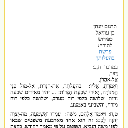
תרגום יונתן
בן עוזיאל
כפירוש
לתורה:
פרשת
בהעלותך
במדבר ח,ב:
דַּבֵּר,
אֶל-אַהֲרֹן,
וְאָמַרְתָּ, אֵלָיו: בְּהַעֲלֹתְךָ, אֶת-הַנֵּרֹת, אֶל-מוּל פְּנֵי
הַמְּנוֹרָה, יָאִירוּ שִׁבְעַת הַנֵּרוֹת: ... יהיו מאירים שבעה
נרות.
שלושה כלפי רוח מערב, ושלושה כלפי רוח
מזרח, והשביעי באמצע
.
ט,ח: וַיֹּאמֶר אֲלֵהֶם, מֹשֶׁה: עִמְדוּ וְאֶשְׁמְעָה, מַה-יְצַוֶּה
יְהוָה לָכֶם:
זה הוא אחד מארבעה משפטים שבאו
לפני משה הנביא, ושפטם על פי מאמר הקודש. בקצת