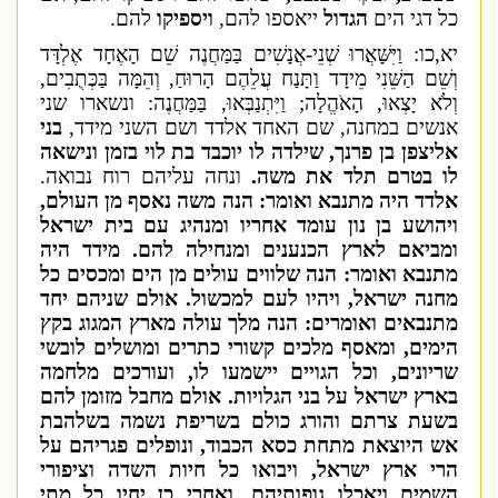
כל דגי הים
הגדול
ייאספו להם,
ויספיקו
להם.
יא,כו: וַיִּשָּׁאֲרוּ שְׁנֵי-אֲנָשִׁים בַּמַּחֲנֶה שֵׁם הָאֶחָד אֶלְדָּד
וְשֵׁם הַשֵּׁנִי מֵידָד וַתָּנַח עֲלֵהֶם הָרוּחַ, וְהֵמָּה בַּכְּתֻבִים,
וְלֹא יָצְאוּ, הָאֹהֱלָה; וַיִּתְנַבְּאוּ, בַּמַּחֲנֶה: ונשארו שני
אנשים במחנה, שם האחד אלדד ושם השני מידד,
בני
אליצפן בן פרנך, שילדה לו יוכבד בת לוי בזמן ונישאה
לו בטרם תלד את משה.
ונחה עליהם רוח נבואה.
אלדד היה מתנבא ואומר: הנה משה נאסף מן העולם,
ויהושע בן נון עומד אחריו ומנהיג עם בית ישראל
ומביאם לארץ הכנענים ומנחילה­ להם. מידד היה
מתנבא ואומר: הנה שלווים עולים מן הים ומכסים כל
מחנה ישראל, ויהיו לעם למכשול. אולם שניהם יחד
מתנבאים ואומרים: הנה מלך עולה מארץ המגוג בקץ
הימים, ומאסף מלכים קשורי כתרים ומושלים לובשי
שריונים, וכל הגויים יישמעו לו, ועורכים מלחמה
בארץ ישראל על בני הגלויות. אולם מחבל מזומן להם
בשעת צרתם והורג כולם בשריפת נשמה בשלהבת
אש היוצאת מתחת כסא הכבוד, ונופלים פגריהם על
הרי ארץ ישראל, ויבואו כל חיות השדה וציפורי
השמים ויאכלו גופותיהם, ואחרי כן יחיו כל מתי