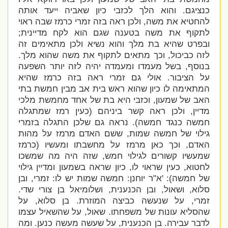
כנציגם. והוא הלך לכזבי כיון שאביה ייעד אותה
להחטיא את משה, ולכן ראה בזה זמרי כרמז שבה ראוי
לתקוף את משה בטענה שגם הוא לקח מדיינית;
ובפרט שהיא בת מלך והוא נשיא ולכן מתאימים זה
לזה כביכול, וכך מתאים לתקוף את משה שהוא מלך.
בנוסף, בשל מעמדו ומעמדה יהיה לזה יותר השפעה
על הציבור. אולי גם זמרי ראה בזה כרמז שהיא
המתאימה לו כיון שהוא ראש בית אב מבין חמשת בתי
האב של שמעון, וכזבי היא בת של אחד מחמשת מלכי
מדיין, ולכן ראה קשר ביניהם (כעין רמז שמתגלה
חמשה כנגד חמשה). נראה גם שלכן התגלה בזמרי
גילוי של חמשה שמות, ששם האדם מרמז על מהות
האדם, וכך כאן מרמז על מחשבתו ומעשיו (כרמז
שמעשיו קשורים לגילוי חמש, שזה היה מה שמשכו
לחטוא, כעין שראוי לו, כיון שראה בשמעון ומדיין גילוי
של חמשה):
'
א"ר יוחנן: חמשה שמות יש לו: זמרי, ובן
סלוא, ושאול, ובן הכנענית, ושלומיאל בן צורי שדי.
זמרי, על שנעשה כביצה המוזרת. בן סלוא, על
שהסליא עונות של משפחתו. שאול, על שהשאיל עצמו
לדבר עבירה. בן הכנענית, על שעשה מעשה כנען. ומה