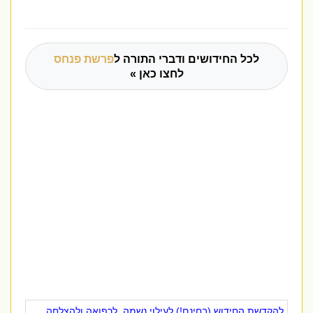
לכל החידושים ודברי התורה ל
פרשת פנחס
לחצו כאן »
להקדשת החידוש (בחינם!) לעילוי נשמה, לרפואה ולהצלחה