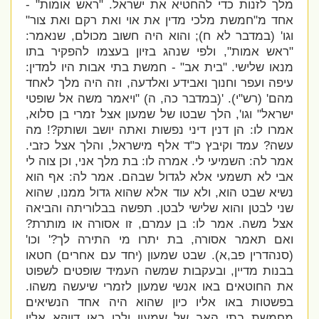
מלך לזנות כדי להחטיא את ישראל. "ראש אומות" -
אחד מ"חמשת מלכי מדין את אוי ואת רקם ואת צור"
וגו'
(במדבר לא ח)
; והוא היה חשוב מכולם, שנאמר:
"ראש אמות", ולפי שנהג בזיון בעצמו להפקיר בתו
מנאו שלישי. "בית אב" - חמשת בתי אבות היו למדין:
עיפה ועפר וחנוך ואבידע ואלדעה, וזה היה מלך לאחד
מהם' (רש"י). '
(במדבר כה, ה) "ויאמר משה אל שופטי
ישראל" וגו', הלך שבטו של שמעון אצל זמרי בן סלוא,
אמרו לו: הן דנין דיני נפשות ואתה יושב ושותק?! מה
עשה? עמד וקיבץ כ"ד אלף מישראל, והלך אצל כזבי.
אמר לה: השמיעי לי. אמרה לו: בת מלך אני, וכן צוה לי
אבי לא תשמעי אלא לגדול שבהם. אמר לה: אף הוא
נשיא שבט הוא, ולא עוד אלא שהוא גדול ממנו, שהוא
שני לבטן והוא שלישי לבטן. תפשה בבלוריתה והביאה
אצל משה. אמר לו: בן עמרם, זו אסורה או מותרת?
ואם תאמר אסורה, בת יתרו מי התירה לך?' וכו'
(סנהדרין פב,א). שבט שמעון
(יחד עם אחרים)
חטאו
בבנות מדיין, ובעקבות שמשה העמיד שופטים לשפוט
את החוטאים באו אנשי שמעון לזמרי שיעשה משהו.
בפשטות באו אליו כיון שהוא היה אחד הנשיאים
מחמשת בתי האב של שמעון ולכן באו דווקא אליו