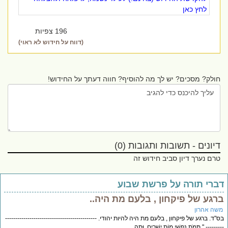
לחץ כאן
196 צפיות
(דווח על חידוש לא ראוי)
חולק? מסכים? יש לך מה להוסיף? חווה דעתך על החידוש!
דיונים - תשובות ותגובות (0)
טרם נערך דיון סביב חידוש זה
ברי תורה על פרשת שבוע
רגע של פיקחון , בלעם מת היה..
שה אהרון
"ד. ברגע של פיקחון , בלעם מת היה להיות יהודי. ---------------------------------------------
------- " תָּמֹת נַפְשִׁי מוֹת יְשָׁרִים, וּתְהִ