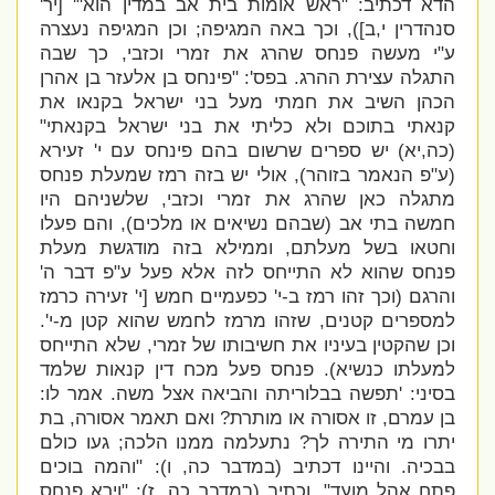
הדא דכתיב: "ראש אומות בית אב במדין הוא"' [יר'
סנהדרין י,ב]
), וכך באה המגיפה; וכן המגיפה נעצרה
ע"י מעשה פנחס שהרג את זמרי וכזבי, כך שבה
התגלה עצירת ההרג. בפס': "
פינחס בן אלעזר בן אהרן
הכהן השיב את חמתי מעל בני ישראל בקנאו את
קנאתי בתוכם ולא כליתי את בני ישראל בקנאתי"
(כה,יא) יש ספרים שרשום בהם פינחס עם י' זעירא
(ע"פ הנאמר בזוהר), אולי יש בזה רמז שמעלת פנחס
מתגלה כאן שהרג את זמרי וכזבי, שלשניהם היו
חמשה בתי אב (שבהם נשיאים או מלכים), והם פעלו
וחטאו בשל מעלתם, וממילא בזה מודגשת מעלת
פנחס שהוא לא התייחס לזה אלא פעל ע"פ דבר ה'
והרגם (וכך זהו רמז ב-י' כפעמיים חמש [י' זעירה כרמז
למספרים קטנים, שזהו מרמז לחמש שהוא קטן מ-י'.
וכן שהקטין בעיניו את חשיבותו של זמרי, שלא התייחס
למעלתו כנשיא). פנחס פעל מכח דין קנאות שלמד
בסיני: '
תפשה בבלוריתה והביאה אצל משה. אמר לו:
בן עמרם, זו אסורה או מותרת? ואם תאמר אסורה, בת
יתרו מי התירה לך? נתעלמה ממנו הלכה; געו כולם
בבכיה. והיינו דכתיב (במדבר כה, ו): "והמה בוכים
פתח אהל מועד", וכתיב (במדבר כה, ז): "וירא פנחס