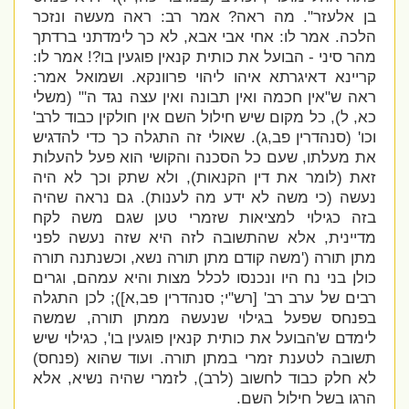
בן אלעזר". מה ראה? אמר רב: ראה מעשה ונזכר
הלכה. אמר לו: אחי אבי אבא, לא כך לימדתני ברדתך
מהר סיני - הבועל את כותית קנאין פוגעין בו?! אמר לו:
קריינא דאיגרתא איהו ליהוי פרוונקא. ושמואל אמר:
ראה ש"אין חכמה ואין תבונה ואין עצה נגד ה'"
(משלי
כא, ל)
, כל מקום שיש חילול השם אין חולקין כבוד לרב'
וכו' (סנהדרין פב,ג). שאולי זה התגלה כך כדי להדגיש
את מעלתו, שעם כל הסכנה והקושי הוא פעל להעלות
זאת (לומר את דין הקנאות), ולא שתק וכך לא היה
נעשה (כי משה לא ידע מה לענות). גם נראה שהיה
בזה כגילוי למציאות שזמרי טען שגם משה לקח
מדיינית, אלא שהתשובה לזה היא שזה נעשה לפני
מתן תורה ('
משה קודם מתן תורה נשא, וכשנתנה תורה
כולן בני נח היו ונכנסו לכלל מצות והיא עמהם, וגרים
רבים של ערב רב' [רש"י; סנהדרין פב,א]);
לכן התגלה
בפנחס שפעל בגילוי שנעשה ממתן תורה, שמשה
לימדם ש'
הבועל את כותית קנאין פוגעין בו', כגילוי שיש
תשובה לטענת זמרי במתן תורה. ועוד
שהוא (פנחס)
לא חלק כבוד לחשוב (לרב), לזמרי שהיה נשיא, אלא
הרגו בשל חילול השם.