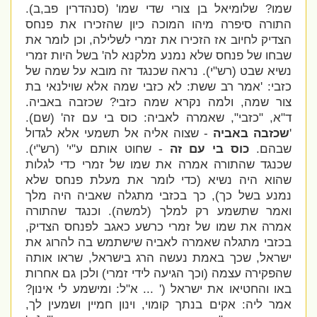
שמו? שלומיאל בן צורי שדי שמו' (סנהדרין פב,ב).
התורה סיפרה מיהו המוכה כיון שהזכירו את פנחס
הצדיק לחיוב אז הזכירו את זמרי לשלילה, וכן לומר את
שבחו של פנחס שלא נמנע מלקנא לה' בשל היות זמרי
נשיא שבט (רש"י). נראה שכנגד זה מובא על שמה של
כזבי:
'אמר רב ששת: לא כזבי שמה אלא שוילנאי בת
צור שמה, ולמה נקרא שמה כזבי? שכזבה באביה.
ד"א, "כזבי", שאמרה לאביה: כוס בי עם זה' (שם).
'
שכזבה באביה
- שצוה אליה אל תשמעי אלא לגדול
שבהם.
כוס בי עם זה
- שחוט אותם ע"י' (רש"י).
שכנגד שהתורה אמרה את שמו של זמרי כדי לגלות
שהוא היה נשיא (כדי לומר את מעלת פנחס שלא
נמנע בשל כך), כך בכזבי מתגלה שאביה היה מלך
ואמר שתשמע רק למלך (למשה). וכנגד שהתורה
אמרה את שמו של זמרי כרשע כאגב לפנחס הצדיק,
בכזבי מתגלה שאמרה לאביה שישתמש בה להרוג את
ישראל, שכך באמת נעשה הרג בישראל, שראו אותה
שהפקירה עצמה (וכך הגיעה לידי זמרי) ולכן גם אחרות
באו והחטיאו את ישראל (' ...
א"ל:
ומישמע לי אינון?
אמר ליה: אקים בנתך קומוי, וינון חמיין ושמעין לך,