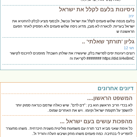
יסיונות בלעם לקלל את ישראל
יב
עם מנסה שלוש פעמים לקלל את ישראל ונכשל, ולבסוף מציע לבלק להחטיא את
ראל בעריות. לכאורה לא מובן, מדוע ניסה שלוש פעמים ולא הפסיק לאחר הפעם
אשונה ש
ליון 'תורתך שאלתי' ..
י 12
צים רעיונות יפים לפרשת בלק, שיעשירו את שולחן השבת? מוזמנים להיכנס לקישור
https://did.li/4e ####### לקריאת וה
יונים אחרונים
המשפט הראשון....
לא בכדי הריב הראשון הוא בין : "דם לדם". שיש כאלה שדמם כנראה סמוק יותר
להשפך על תקומת ישראל וקיומו . ויש את האחרים שמוס..
מהפכות עושים בעם ישראל ...
כל אימת שאני מביא דבר תורה עם משמעות פוליטית משנית היכרחית . משהו מתעורר
להפריע לי בכתיבה. כמה פעמים משהו מחק ושיבש העלה והוריד ול..