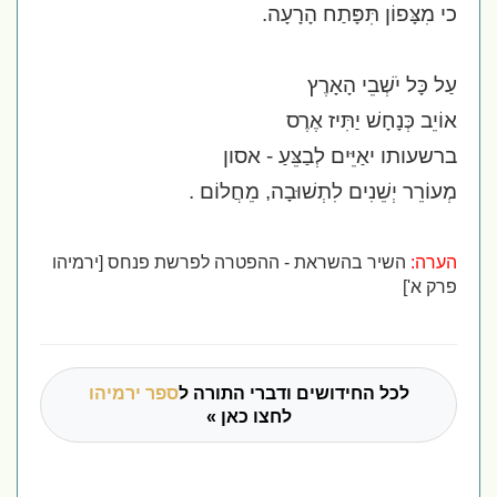
כי מִצָּפוֹן תִּפָּתַח הָרָעָה.
עַל כָּל יֹשְׁבֵי הָאָרֶץ
אוֹיֵב כְּנָחָשׁ יַתִּיז אֶרֶס
ברשעותו יאַיֵּים לְבַצֵּעַ -
אסון
מְעוֹרֵר יְשֵׁנִים לִתְשׁוּבָה, מֵחֲלוֹם
.
הערה:
השיר בהשראת - ההפטרה לפרשת פנחס [ירמיהו
פרק א']
לכל החידושים ודברי התורה ל
ספר ירמיהו
לחצו כאן »