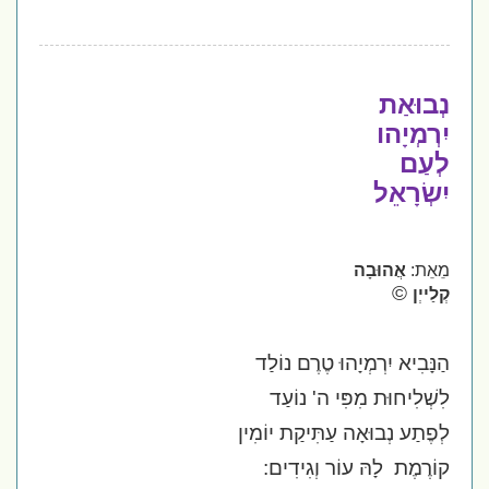
נְבוּאַת
יִרְמְיָהו
לְעַם
יִשְׂרָאֵל
מֵאֵת:
אֲהוּבָה
©
קְלַייְן
הַנָּבִיא יִרְמְיָהוּ טֶרֶם נוֹלַד
לִשְׁלִיחוּת מִפִּי ה' נוֹעַד
לְפֶתַע נְבוּאָה עַתִּיקַת יוֹמִין
קוֹרֶמֶת
לָהּ עוֹר וְגִידִים: