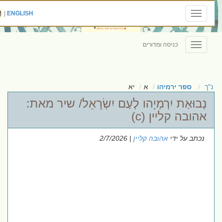
|
ENGLISH
Toggle
navigation
כניסה ומדורים
Toggle
navigation
נ"ך
ספר ירמיהו
א
יא
נְבוּאַת יִרְמְיָהו לְעַם יִשְׂרָאֵל/ שיר מאת:
אהובה קליין (c)
נכתב על ידי
אהובה קליין
| 2/7/2026