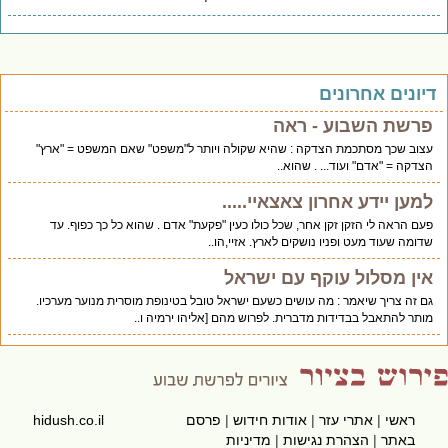
יונים אחרונים
פרשת השבוע - ראה
עצוב שכך מסתכמת הצדקה : שהיא שקולה ויותר ל"משפט" שאם המשפט = "ארץ"
הצדקה = "אדם" ועוד... . שהוא..
למען יידע אחרון צאצאיי.....
פעם הראה לי הזקן זקן אחר, שכל כולו כעין "פקעת" אדם . שהוא כל כך כפוף. עד
שדומה שעוד מעט ופניו נושקים לארץ. אזיי,הו..
אין מסלול עוקף עם ישראל
גם זה צריך שיאמר : מה עושים כשעם ישראל טובל בטינופת מוסרית מנוער מערכיו.
מותר להתאבל בבדידות מדברית. לפרוש מהם [אליהו ירמיה ו..
ראשי
|
אתרי עזר
|
אודות חידוש
|
פרסם
hidush.co.il
באתר
|
הצהרת נגישות
|
מדיניות