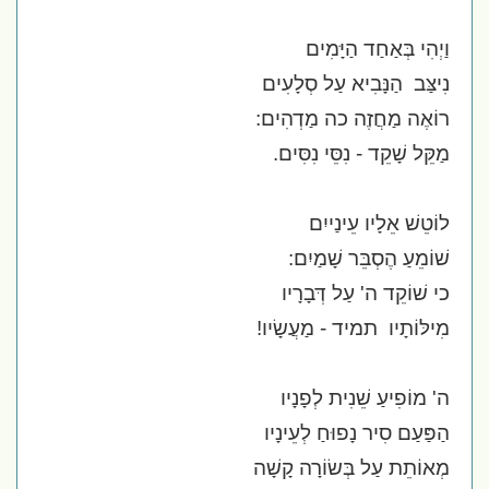
וַיְהִי בְּאַחַד הַיָּמִים
נִיצַּב
הַנָּבִיא עַל סְלָעִים
רוֹאֶה מַחֲזֶה כה מַדְהִים:
מַקֵּל שָׁקֵד - נִסֵּי נִסִּים.
לוֹטֵשׁ אֵלָיו עֵינַייִם
שׁוֹמֵעַ הֶסְבֵּר שָׁמַיִם:
כי שׁוֹקֵד ה' עַל דְּבָרָיו
מִילּוֹתָיו
תמיד - מַעֲשָׂיו!
ה' מוֹפִיעַ שֵׁנִית לְפָנָיו
הַפַּעַם סִיר נָפוּחַ לְעֵינָיו
מְאוֹתֵת עַל בְּשׂוֹרָה קָשָׁה