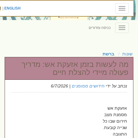
|
ENGLISH
Toggle
navigation
כניסה ומדורים
Toggle
navigation
שונות
ברשת
מה לעשות בזמן אזעקת אש: מדריך
פעולה מיידי להצלת חיים
נכתב על ידי
חידושים ממומנים
| 6/7/2026
אזעקת אש
מסמנת מצב
חירום שבו כל
שנייה קובעת.
התגובה