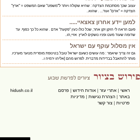
עצוב שכך מסתכמת הצדקה : שהיא שקולה ויותר ל"משפט" שאם המשפט = "ארץ"
הצדקה = "אדם" ועוד... . שהוא..
למען יידע אחרון צאצאיי.....
פעם הראה לי הזקן זקן אחר, שכל כולו כעין "פקעת" אדם . שהוא כל כך כפוף. עד
שדומה שעוד מעט ופניו נושקים לארץ. אזיי,הו..
אין מסלול עוקף עם ישראל
גם זה צריך שיאמר : מה עושים כשעם ישראל טובל בטינופת מוסרית מנוער מערכיו.
מותר להתאבל בבדידות מדברית. לפרוש מהם [אליהו ירמיה ו..
ראשי
|
אתרי עזר
|
אודות חידוש
|
פרסם
hidush.co.il
באתר
|
הצהרת נגישות
|
מדיניות
פרטיות
|
צור קשר