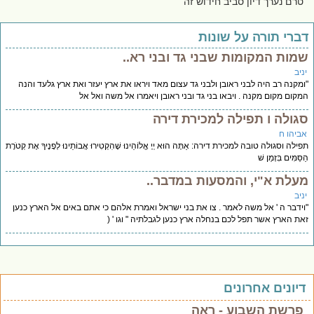
טרם נערך דיון סביב חידוש זה
ברי תורה על שונות
מות המקומות שבני גד ובני רא..
יב
מקנה רב היה לבני ראובן ולבני גד עצום מאד ויראו את ארץ יעזר ואת ארץ גלעד והנה
קום מקום מקנה . ויבאו בני גד ובני ראובן ויאמרו אל משה ואל אל
גולה ו תפילה למכירת דירה
ביהו ח
ילה וסגולה טובה למכירת דירה: אַתָּה הוּא יְיָ אֱלוֹהֵינוּ שֶׁהִקְטִירוּ אֲבוֹתֵינוּ לְפָנֶיךָ אֶת קְטֹרֶת
ַּמִּים בִּזְמַן שׁ
עלת א"י, והמסעות במדבר..
יב
ידבר ה ' אל משה לאמר . צו את בני ישראל ואמרת אלהם כי אתם באים אל הארץ כנען
ת הארץ אשר תפל לכם בנחלה ארץ כנען לגבלתיה " וגו ' (
יונים אחרונים
פרשת השבוע - ראה