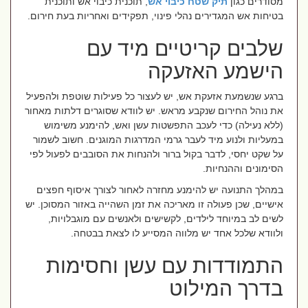
מסודרים כגון
תיק שטח כיבוי אש
, תוכנית כיבוי אש ותוכנית
בטיחות אש המגדירים נהלי פינוי, תפקידים ואחריות בעת חירום.
שלבים קריטיים מיד עם
הישמע האזעקה
ברגע שנשמעת אזעקת אש, יש לעצור כל פעילות שוטפת ולהפעיל
את נוהל החירום שנקבע מראש. יש לוודא שסוגרים דלתות מאחור
(ללא נעילה) כדי לעכב התפשטות עשן ואש, להימנע משימוש
במעליות ולנוע מיד לעבר גרמי המדרגות המוגנים. חשוב לשמור
על שקט יחסי, לדבר בקול ברור ולהנחות את הסובבים לפעול לפי
הסימונים וההנחיות.
במהלך התנועה יש להימנע מחזרה לאחור לצורך איסוף חפצים
אישיים, שכן פעולה זו מאריכה את זמן השהייה באזור המסוכן. יש
לשים לב במיוחד לילדים, לקשישים ולאנשים עם מוגבלויות,
ולוודא שלכל אחד יש מלווה המסייע לו לצאת בבטחה.
התמודדות עם עשן וחסימות
בדרך המילוט