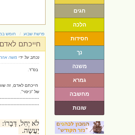
חגים
הלכה
פרשת שבוע
חומש במ
חסידות
חייכתם לאדם,
נך
נכתב על ידי
משה אהרו
משנה
בס"ד.
גמרא
חייכתם לאדם, זה שוו
של "כיסוי".
מחשבה
--------------------------
--------------------------
שונות
לֹא יַחֵל, דְּבָרוֹ: כ
יַעֲשֶׂה.