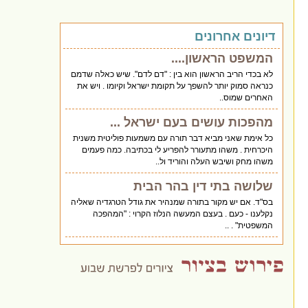
דיונים אחרונים
המשפט הראשון....
לא בכדי הריב הראשון הוא בין : "דם לדם". שיש כאלה שדמם
כנראה סמוק יותר להשפך על תקומת ישראל וקיומו . ויש את
האחרים שמוס..
מהפכות עושים בעם ישראל ...
כל אימת שאני מביא דבר תורה עם משמעות פוליטית משנית
היכרחית . משהו מתעורר להפריע לי בכתיבה. כמה פעמים
משהו מחק ושיבש העלה והוריד ול..
שלושה בתי דין בהר הבית
בס"ד. אם יש מקור בתורה שמנהיר את גודל הטרגדיה שאליה
נקלענו - כעם . בעצם המעשה הנלוז הקרוי : "המהפכה
המשפטית" . ..