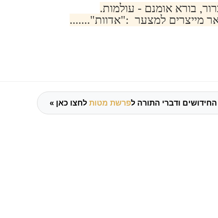
רור, בורא אומנם - עולמות.
 מייצרים למצער :"אדוות".......
החידושים ודברי התורה ל
פרשת מטות
לחצו כאן »