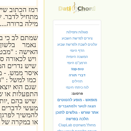
רמז הכתוב שי
מתחיל לדבר. ש
מילה ברורה....
סגולות ותפילות
שמתם לב כי בכ
ציורים לפרשת השבוע
נאמר בלשון כלל
עלונים לשבת ולפרשת שבוע
האישה : "מבט
הדף היומי
המשנה היומית
ויש לכאורה סי
הרמב"ם היומי
שיש נדרים המ
טופ-top
איסר ממש. - מ
דברי תורה
כמו למשל : "ח
תהילים
שגם הוא יוצא
לוח כיתתי חינמי
התפעלות או שב
פרסום:
שיש בהם ,יותר
מופאש - מופע להטוטים
הצגה לנוער ולמתגברים
מעשי לדברים :
אתר שורש - גולשים לתוכן
להמשיך לפרגן 
הלכה בפרשה
או במקרה של שב
מחולל משחקים ClapLab