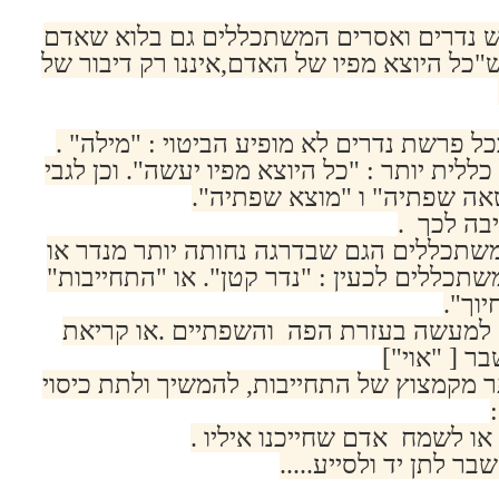
ש נדרים ואסרים המשתכללים גם בלוא שאדם
"כל היוצא מפיו של האדם,איננו רק דיבור של
ל פרשת נדרים לא מופיע הביטוי : "מילה" .
ית יותר : "כל היוצא מפיו יעשה". וכן לגבי
אה שפתיה" ו "מוצא שפתיה".
בה לכך .
שתכללים הגם שבדרגה נחותה יותר מנדר או
שתכללים לכעין : "נדר קטן". או "התחייבות"
יוך".
 למעשה בעזרת הפה והשפתיים .או קריאת
ר [ "אוי"]
 מקמצוץ של התחייבות, להמשיך ולתת כיסוי
או לשמח אדם שחייכנו איליו .
ר לתן יד ולסייע.....