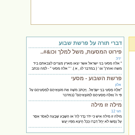
דברי תורה על פרשת שבוע
פירוט המסעות, משל למלך וכו&#..
יניב
" אלה מסעי בני ישראל אשר יצאו מארץ מצרים לצבאתם ביד
משה ואהרן” וגו ' ( במדבר לג , א ). ' " אלה מסעי " - למה נכתב
פרשת השבוע - מסעי
אלון
"אֵלֶּה מַסְעֵי בְנֵי יִשְׂרָאֵל.. וַיִּכְתֹּב מֹשֶׁה אֶת מוֹצָאֵיהֶם לְמַסְעֵיהֶם עַל
פִּי ה' וְאֵלֶּה מַסְעֵיהֶם לְמוֹצָאֵיהֶם" (במדבר
מילה זו מילה
חגי 12
מילה זו מילה אִישׁ כִּי יִדֹּר נֶדֶר לַה' אוֹ הִשָּׁבַע שְׁבֻעָה לֶאְסֹר אִסָּר
עַל נַפְשׁוֹ לֹא יַחֵל דְּבָרוֹ כְּכָל הַיֹּצֵא מִפִּיו יַעֲשׂ