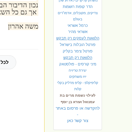
משחק קליקרים לאירוע שלך
נכון הדיבור הב
הדר קופות רושמות
אך גם כל השאר
צדיקים, מקובלים, אדמו"רים
בעולם
משה אהרון
כרמל אשראי
אשראי מהיר
הלוואות לעסקים רק תבקש
פורטל הובלות בישראל
פ
ורטל צימר בקליק
הלוואות רק תבקש
לכל 
מיני קורסים - פולסטאק
יצירת טריויה
יויו משחקים
קליפיקלפ - קליפ מדליק בקלי
קלות
לעילוי נשמת מרים בת
עמנואל ועזרא בן יוסף
להקדשה או פרסום באתר
-
צור קשר כאן