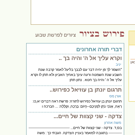
דברי תורה אחרונים
וקרא עליך אל ה' והיה בך ..
אן
יניב
"השמר לך פן יהיה דבר עם לבבך בליעל לאמר קרבה שנת
השבע שנת השמטה ורעה עינך באחיך האביון ולא תתן לו וקרא
עליך אל ה ' והיה בך חטא . נתון תתן
תרגום יונתן בן עוזיאל כפירוש..
אורן מס
תרגום יונתן בן עוזיאל כפירוש לתורה: פרשת ראה דברים יא,כו:
רְאֵה, אָנֹכִי נֹתֵן לִפְנֵיכֶם--הַיּוֹם: בְּרָכָה, וּקְלָלָה: ... הברכה ו
צדקה - שני קצוות של חיים...
משה אהרון
בס,ד. צדקה - שני קצוות של חיים... ----------------------------------
----------- בתגובה למאמר בעניין הצדקה. הגבתי כך : משה