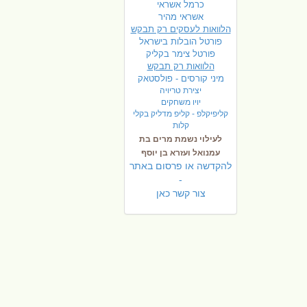
כרמל אשראי
אשראי מהיר
הלוואות לעסקים רק תבקש
פורטל הובלות בישראל
פ
ורטל צימר בקליק
הלוואות רק תבקש
מיני קורסים - פולסטאק
יצירת טריויה
יויו משחקים
קליפיקלפ - קליפ מדליק בקלי
קלות
לעילוי נשמת מרים בת
עמנואל ועזרא בן יוסף
להקדשה או פרסום באתר
-
צור קשר כאן