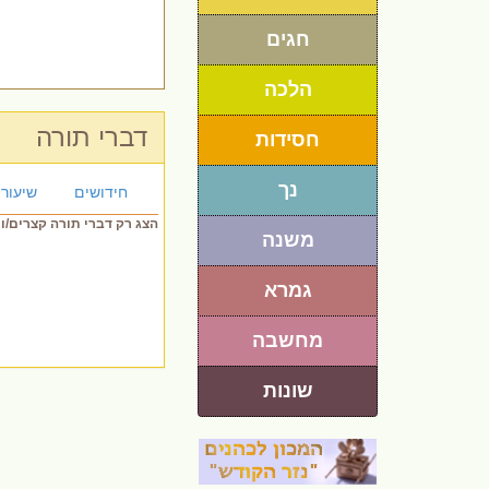
חגים
הלכה
דברי תורה
חסידות
נך
חידושים
שיעורי
הצג רק דברי תורה קצרים/ו
משנה
גמרא
מחשבה
שונות