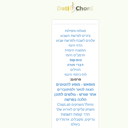
סגולות ותפילות
ציורים לפרשת השבוע
עלונים לשבת ולפרשת שבוע
הדף היומי
המשנה היומית
הרמב"ם היומי
טופ-top
דברי תורה
תהילים
לוח כיתתי חינמי
פרסום:
מופאש - מופע להטוטים
הצגה לנוער ולמתגברים
אתר שורש - גולשים לתוכן
הלכה בפרשה
מחולל משחקים ClapLab
משחק קליקרים לאירוע שלך
הדר קופות רושמות
צדיקים, מקובלים, אדמו"רים
בעולם