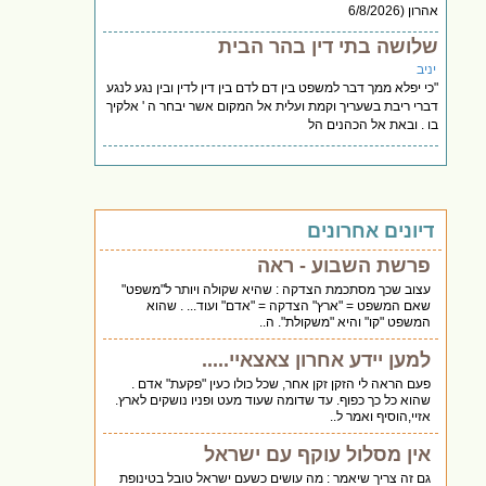
אהרון (6/8/2026
שלושה בתי דין בהר הבית
יניב
"כי יפלא ממך דבר למשפט בין דם לדם בין דין לדין ובין נגע לנגע
דברי ריבת בשעריך וקמת ועלית אל המקום אשר יבחר ה ' אלקיך
בו . ובאת אל הכהנים הל
דיונים אחרונים
פרשת השבוע - ראה
עצוב שכך מסתכמת הצדקה : שהיא שקולה ויותר ל"משפט"
שאם המשפט = "ארץ" הצדקה = "אדם" ועוד... . שהוא
המשפט "קו" והיא "משקולת". ה..
למען יידע אחרון צאצאיי.....
פעם הראה לי הזקן זקן אחר, שכל כולו כעין "פקעת" אדם .
שהוא כל כך כפוף. עד שדומה שעוד מעט ופניו נושקים לארץ.
אזיי,הוסיף ואמר ל..
אין מסלול עוקף עם ישראל
גם זה צריך שיאמר : מה עושים כשעם ישראל טובל בטינופת