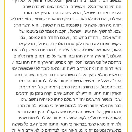
במושבותם:", המצירם היו בחושך הגלל מכת החושך אך לא רק ,
הם היו בחושך בגלל מעשיהם הרעים ועצם העובדה שהם
העבידו את בני ישראל , הרוע שהיה בהם החשיך את מוחם
ושכלם , הם כמו לא ראו . .. בדיוק כמו אדם שחוטא , הוא כמו לא
רואה מה הוא עושה כיוון שנכנסה בו רוח שטות .. היא היצר הרע
שבא להחשיך את עייני ישראל , הקב"ה אומר לנו בעיצמו של
חודש אלול , תחזרו בתשובה , ועצם החזרה הזו למוטב , גם
שקשה ועתם לא רואים לאן אתם הולכים כבכיכול , תדליק את
האור, האור של השכינה שיאיר עליכם , כמו ביום הראשון לבריאת
העולם ," והארץ היתה תהו ובהו וחשך על פני תהום ורוח אלהים
מרחפת על פני המים" הכלי יקר מפרש, "והארץ היתה תהו ובהו".
מאי דהוה הוה ומה צורך בידיעה זו. ונראה לומר לפי שמששת ימי
בראשית והלאה אין הקב"ה משנה שום דבר מכמות שהיה וצפה
הקב"ה שעל ידי מעשי הרשעים יחזור העולם לתוהו ובוהו כמו
בדור המבול. וכן בחורבן הבית כתיב (ירמיה ד, כג) ראיתי את
הארץ והנה תהו, והודיע לנו הכתוב שאם יקרה בזמן מן הזמנים
שע"י מעשה הרשעים יחזור העולם לתהו לא יהיה נחשב שינוי
בבריאה אלא יחזור העולם לכמות שהיה כי מטבעו להיות תהו
ובהו וחשך, וע"י מעשה הצדיקים עשה הקב"ה הפך טבעו וברא
האור לצדיקים וע"י קלקול המעשים יחזור העולם לכמות שהיה
ולא יהיה נקרא שינוי בבריאה כי תנאי התנה הקב"ה עם כל מעשה
בראשית ומטעם זה מיעט האור וגנזו לצדיקים כי לא אדם הוא ית'