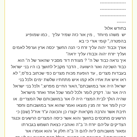
-----------------
-----------------
-----------------
------
בחודש אלול
יש משהו מיוחד , מין אור כזה שמיר עליך , כמו שמופיע
בהפטרה," קומי אורי כי בא
אורך וכבוד יהוה עליך זרח כי הנה החשך יכסה ארץ וערפל לאמים
ועליך יזרח יהוה וכבודו עליך יראה"
איך נראה כבוד של ה" ? מצודת דוד מסביר שהאור של ה" הוא
כבוד השכינה ואור הישועה , הדבר מקביל לחושך בו היו בני ישראל
בעבדות מצרים , עד הופעת מכות מצרים כפי שכתוב בפ"ס," לא
ראו איש את אחיו ולא קמו איש מתחתיו שלשת ימים ולכל בני
ישראל היה אור במושבתם",האור החיים מפרש," ולכל בני ישראל
היה אור וגו'. דקדק לומר ולכל לומר שכל אחד ואחד מישראל
שהיה הולך לבית המצרי היה לו אור במושבותם של המצריים. או
יכוין לומר אור זה מנין מוצאו ואמר שהוא אור במושבותם וחסר
תיבת אשר והרבה מקראות יקצרו כן והכוונה ע"ד אוז"ל (שם) כי
הרשעים מתכסים בחושך והוא אשר כיסה המצרים הרשעים וכנגד
הצדיקים עליהם יזרח ה' ב"ה ואוהביו כצאת השמש בגבורתו
ומאור מושבותם ליוה להם ה' ב"ה חלק א' והוא אומרו אור