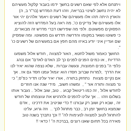
ויתנחם אלא לפי שאם רשעים בחשך ידמו בעבור קלקול מעשיהם
לא יהיה נחשב לשינוי בבריאה, וזהו דעת המדרש (בר"ר ב, ה)
והארץ היתה תהו אלו מעשיהם של רשעים ויאמר אלהים יהי אור
אלו מעשיהם של צדיקים כו', מה ראה בעל המדרש הזה להוציא
הפסוקים מפשוטם. ולפי מה שפירשנו דברי מדרש זה מבוארים,
כי פשוטו נשאר במקומו והדרשה תדרש גם מפשוטו. ומה שמסיק
שם ועדיין איני יודע באיזו מהם חפץ אם במעשיהם של רשעים כו'
".
החושך כאמור משול לחטא , האור למצווה , חודש אלול משמעו
הדדיות , או כמים הפנים לפנים כך לב האדם לאדם" אם ננהג
כלפי ה" בפנים חמוצות, ונעשה עברות , שלא נצפה שהוא יאיר לנו
את הדרך ,למרות שברוב חסדו הוא יגמול עמנו חסד גם אז.. אך
אם נקיים מצוות נתחזק בתורה , אורו יאיר עלינו תדיר כפ"ס," כי
נר מצווה ותורה אור " , ומשהו חשוב, מידי שנה אנו חוזרים
לחודש אלול , זה כמו ריטואל קבוע .. טוב, שוב אלול .. נעבור אותו
בשלום וזהו ... אך עלינו להפנים ולהרגיש את עווצמתו של חודש
זה , שבא רק ושוב רק עבורנו !! כדי שניטיב את דרכינו , אדם
שנמצא בחושך זמן רב , כבר מתרגל לכך .. וזה גרוע, עלינו
להתרגל לטוב למצווה לנעימות לה" !! וכך נתברך בשנה טוב
מאירה בכל תחום שאנו רוצים ,בברכת ה" ! כדאי !!