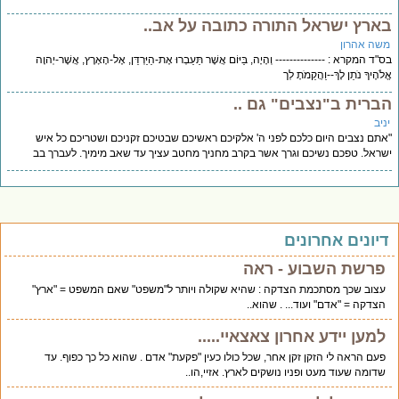
ארץ ישראל התורה כתובה על אב..
שה אהרון
"ד המקרא : -------------- וְהָיָה, בַּיּוֹם אֲשֶׁר תַּעַבְרוּ אֶת-הַיַּרְדֵּן, אֶל-הָאָרֶץ, אֲשֶׁר-יְהוָה
ֹהֶיךָ נֹתֵן לָךְ--וַהֲקֵמֹתָ לְך
ברית ב"נצבים" גם ..
יב
תם נצבים היום כלכם לפני ה' אלקיכם ראשיכם שבטיכם זקניכם ושטריכם כל איש
ראל. טפכם נשיכם וגרך אשר בקרב מחניך מחטב עציך עד שאב מימיך. לעברך בב
יונים אחרונים
פרשת השבוע - ראה
עצוב שכך מסתכמת הצדקה : שהיא שקולה ויותר ל"משפט" שאם המשפט = "ארץ"
הצדקה = "אדם" ועוד... . שהוא..
למען יידע אחרון צאצאיי.....
פעם הראה לי הזקן זקן אחר, שכל כולו כעין "פקעת" אדם . שהוא כל כך כפוף. עד
שדומה שעוד מעט ופניו נושקים לארץ. אזיי,הו..