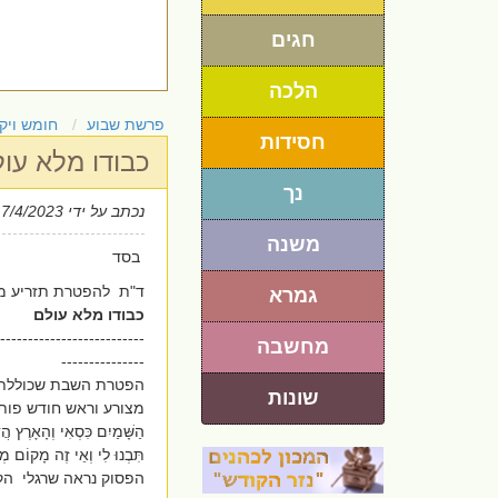
חגים
הלכה
פרשת שבוע
חומש ויק
חסידות
כבודו מלא עו
נך
נכתב על ידי
17/4/2023
משנה
בסד
ד"ת להפטרת תזריע מצ
גמרא
כבודו מלא עולם
--------------------------
מחשבה
---------------
הפטרת השבת שכוללת 
שונות
מצורע וראש חודש פות
הַשָּׁמַיִם כִּסְאִי וְהָאָרֶץ ה
תִּבְנוּ לִי וְאֵי זֶה מָקוֹם
הפסוק נראה שרגלי הק