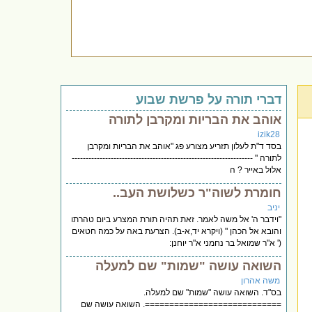
דברי תורה על פרשת שבוע
אוהב את הבריות ומקרבן לתורה
izik28
בסד ד"ת לעלון תזריע מצורע פג "אוהב את הבריות ומקרבן
לתורה " -----------------------------------------------------------------
אלול באייר ? ה
חומרת לשוה"ר כשלושת העב..
יניב
"וידבר ה' אל משה לאמר. זאת תהיה תורת המצרע ביום טהרתו
והובא אל הכהן " (ויקרא יד,א-ב). הצרעת באה על כמה חטאים
(' א"ר שמואל בר נחמני א"ר יוחנן:
השואה עושה "שמות" שם למעלה
משה אהרון
בס"ד. השואה עושה "שמות" שם למעלה.
============================. השואה עושה שם