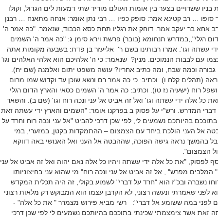
בניו ששרויים בצער בין אומות העולם מוריד שתי דמעות לים הגדול, וקולו
סופו … רב קטינא אמר: סופק כפיו … רבי נתן אומר: אנחה מתאנח … רבנן
ב אחא בר יעקב אמר: דוחק את רגליו תחת כסא הכבוד, שנאמר: "כה אמר ה'
ם רגלי",,במדרש תנחומא (בובר) פרשת וירא סימן ג: "כה אמר ה' השמים
ידי עשתה וגו'. אמרו רבותינו בשם ר' אליעזר בן פדת: בשבעה מקומות אתה
ו עם לבבות הנמוכים. מנין? שנאמר: כי ה' אלהיכם הוא אלהי האלהים וגו'
ה גבורה וכמה שבח, ומה כתיב אחריו? עושה משפט יתום ואלמנה (שם יח).
יראה (תהלים קלח ו). וכתיב: כי כה אמר רם ונשא שוכן עד וקדוש שמו מרום
שפל רוח (ישעיה נז טו). וכתיב: כה אמר ה' השמים כסאי והארץ הדום רגלי
ואת כל אלה ידי עשתה וגו' ואל זה אביט אל עני ונכה רוח וגו' (שם ב). והשאר
דברי המדרש. ורש"י על פסוק ב בפרקנו אומר: "השמים והארץ ידי עשתה זאת
תוככם בהיותכם נשמעים לי, לפי שכן דרכי להביט "אל עני ונכה רוח וחרד על
בטה אל העני הולכת ביחד עם הצמצום – ההתמקדות בקטן, במזערי, במי
בל בהמשך נראה גישה הפוכה, שההבטה אל העני ואל האנושי באה דווקא
ל הצמצום".
סף לפסוק, "את כל אלה ידי עשתה ויהיו כל אלה נאם יהוה ואל זה אביט אל עני
" המלבים מפרש" , אל זה אביט אל עני ונכה רוח" מי שהוא עני בחיצוניותו
וחו נשברה ובכ"ז הוא "חרד על דברי" לשמוע בקולי, זה היה תכלית המקדש
א לפני שאמרתי ונעשה רצוני, לא הקרבן עצמו הוא המבוקש רק מלאות רצוני
לפני במה ששומע אל דברי": רשי מביא פירוש מצמרר " את כל אלה" -
ה זאת אשר צימצמתי שכינתי בתוככם בהיותכם נשמעים לי לפי שכן דרכי