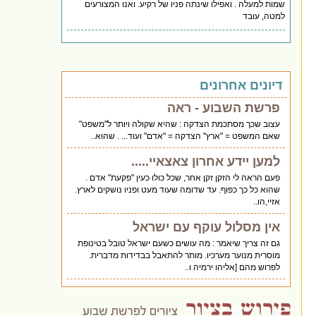
שמות למעלה . ואפילו שינתה פניו של רקיע. ואנו המצורעים
למטה, עובד
דיונים אחרונים
פרשת השבוע - ראה
עצוב שכך מסתכמת הצדקה : שהיא שקולה ויותר ל"משפט"
שאם המשפט = "ארץ" הצדקה = "אדם" ועוד... . שהוא..
למען יידע אחרון צאצאיי.....
פעם הראה לי הזקן זקן אחר, שכל כולו כעין "פקעת" אדם .
שהוא כל כך כפוף. עד שדומה שעוד מעט ופניו נושקים לארץ.
אזיי,הו..
אין מסלול עוקף עם ישראל
גם זה צריך שיאמר : מה עושים כשעם ישראל טובל בטינופת
מוסרית מנוער מערכיו. מותר להתאבל בבדידות מדברית.
לפרוש מהם [אליהו ירמיה ו..