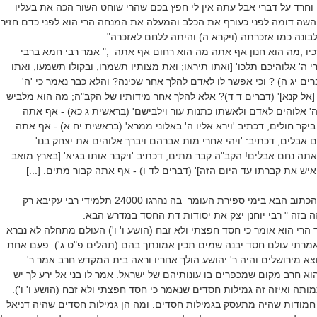
ח וחרד על דברי אבל עתה אין לי חפץ בכם שהרי שוחט השור הכה את בעליו
ח השה דומה לפני כעורף את הכלב והמעלה את המנחה הרי הוא לפני כדם חזיר
לבונה כמו אזכרתה (ויקרא ה) והיתה ללחם לאזכרה".
יו ,מה הוא חנון אף אתה מה הוא רחום אף אתה ," אמר רבי חמא ברבי
י ה' אלוהיכם תלכו' [ואתו תיראו; ואת מצותיו תשמרו, ובקולו תשמעו, ואתו
רים יג ה) ? וכי אפשר לו לאדם להלך אחר שכינה? והלא כבר נאמר כי 'ה'
[אל קנא]' (דברים ד ד)? אלא להלך אחר מידותיו של הקב"ה; מה הוא מלביש
 ה' אלוהים לאדם ולאשתו כתנות עור וילבישם' (בראשית ג כא) - אף אתה
קר חולים, דכתיב 'וירא אליו ה' באלוני ממרא' (בראשית יח א) - אף אתה
 אבלים, דכתיב: 'ויהי אחרי מות אברהם ויברך אלוהים את יצחק בנו'
אתה נחם אבלים! הקב"ה קבר מתים, דכתיב 'ויקבר אותו בגיא' [בארץ מואב
איש את קברתו עד היום הזה]' (דברים לד ו) - אף אתה קבור מתים. [...]
ראוי שנקרא ונזכור את הכתוב הבא בימי ספירת העומר בה נהרגו 24000 תלמידי רבי עקיבא רק
ה בזה " רבי יוחנן יצק את יסודות דת החסד במדרש הבא:
 הרי הוא אומר כי חסד חפצתי ולא זבח (הושע ו' ו') העולם מתחלה לא נברא
מרתי עולם חסד יבנה שמים תכין אמונתך בהם (תהלים פ"ט ג'). פעם אחת
 יוצא מירושלים והיה ר' יהושע הולך אחריו וראה בית המקדש חרב אמר ר'
הוא חרב מקום שמכפרים בו עונותיהם של ישראל. אמר לו בני אל ירע לך יש
ותה ואיזה זה גמילות חסדים שנאמר כי חסד חפצתי ולא זבח (הושע ו' ו').
 חמודות שהיה מתעסק בגמילות חסדים. ומה הן גמילות חסדים שהיה דניאל