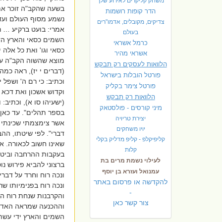
משחק קליקרים לאירוע שלך
בשעה שהקב"ה זוכר את 
הדר קופות רושמות
נשמע מסוף העולם ועד 
צדיקים, מקובלים, אדמו"רים
אמרי: בועט ברקיע … ר
בעולם
השמים כסאי והארץ הדו
כרמל אשראי
כסאי וגו' ואת כל אלה 
אשראי מהיר
מוצא שהשוה הקב"ה עצמ
הלוואות לעסקים רק תבקש
(דברים י יז), ראה כמ
פורטל הובלות בישראל
וכתיב: כי רם ה' ושפל 
פ
ורטל צימר בקליק
וקדוש אשכון ואת דכא ו
הלוואות רק תבקש
(ישעיהו סו א), וכתיב: 
מיני קורסים - פולסטאק
בספר תהלים". עד כאן 
יצירת טריויה
אשר צימצמתי שכינתי ב
יויו משחקים
דברי". לפי שיטתו, הה
קליפיקלפ - קליפ מדליק בקלי
שאינו חשוב לכאורה. א
קלות
בעקבות ההרחבה וביטו
לעילוי נשמת מרים בת
ברצוני להביא פירוש נו
עמנואל ועזרא בן יוסף
ונכה רוח וחרד על דברי
להקדשה או פרסום באתר
ונכה רוח בפנימיותו שר
-
והקרבנות שנחת רוח הו
צור קשר כאן
וההכנעה שמראה האדם 
השמים והארץ ידי עשת