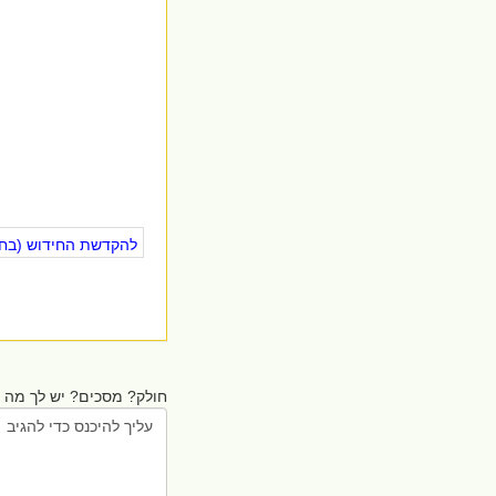
להקדשת החידוש (בחינ
חולק? מסכים? יש לך מה ל