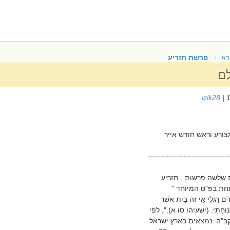
רא
פרשת תזריע
לם
izik28
| 
ורע וראש חודש אייר
--------------------------------
שלשה פרשות , תזריע
חת בפ"ס המיוחד "
ֲדֹם רַגְלָי אֵי זֶה בַיִת אֲשֶׁר
 מְנוּחָתִי: (ישעיהו סו א).", לפי
ב"ה נמצאים בארץ ישראל