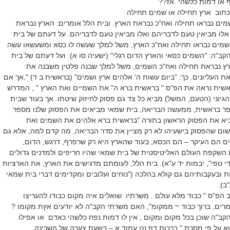
וף או דמות כלשהי .אז??
כתוב ארץ תחילה או שמים תחילה
ים נבראו תחילה ואח"כ נבראת הארץ. ובית הלל אומרים: הארץ נבראת
לו מביאין טעם לדבריהם ואלו מביאין טעם לדבריהם. על דעתם של בית
מים נבראו תחילה ואח"כ הארץ, משל למלך שעשה לו כסא ומשעשאו עשה
הקב"ה: "השמים כסאי והארץ הדום רגלי" (ישעיה סו א). ועל דעתם של בית
ץ נבראת תחילה ואח"כ השמים, משל למלך שבנה פלטין משבנה את
ת העליונים. כך: "ביום עשות ה' אלהים ארץ ושמים" (בראשית ב ד) ",אך אם
אשית נראה את הפ"ס " בראשית ברא ה" את השמיים ואת הארץ " , המדרש
הגיוני (הטעם, המשל) מביא כל צד גם פסוק לחיזוק שיטתו. אך בעוד שבית
ר בראשית, ממעשה הבריאה, בית שמאי מביאים את הפסוק שלנו מספר
להביא את הפסוק הראשון בתורה "בראשית ברא אלהים את השמים ואת
ום שהפסוק בישעיהו לא רק מציין את סדר הבריאה, מה קדם למה, אלא גם
ם הם העיקר – הם הכסא, בעוד שהארץ היא רק שרפרף, דרגש, הדום,
 השקפת העולם האליטיסטית של בית שמאי שהיו חריפים ולמדנים גדולים
י טפי", יבמות יד ע"א). בית הלל, לעומתם מדגישים את הארץ, את הארציות
ת ובעקבותיהם גם קולא בהלכה ("נוחים ועלובים ומקדימים דברי בית שמאי
ב).
הפ"ס " כבוד מלא עולם . משרתיו שואלים איה מקום כבודו להעריצו
ים, ברוך כבוד יי ממקומ", האם משרתי הקב"ה לא יודעים אץת מקומו ?
קב"ה שוכן בכל מקום ומקום , אין לו דמות נפח כלשהי כאדם או אפילו
וא על פי מסכת " ברכות דף נט עמוד א – בשעת צערה של השכינה