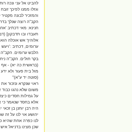
להביט אל עני ונכה רו
וגזלו ממנו לפיכך זוב
והמזכיר לבונה מקטיר 
הקב"ה רוצה שנלך בדרכ
חנינא: מאי דכתיב 'אחר
תעבדו ובו תדבקון] (דב
אלוהיך אש אוכלה הוא 
ערומים, דכתיב :'ויעש
הלבש ערומים. הקב"ה בי
בקר חולים. הקב"ה ניחם
(בראשית כה יא) - אף 
מול בית פעור ולא ידע 
(סוטה יד ע"א)"
משום שלא נהגו כבוד ז
על גמילות חסדים כיצד
אלא בחסד שנאמר כי א
היה רבן יוחנן בן זכאי
יהושע אוי לנו על זה ש
לנו כפרה אחת שהיא כמ
שכן מצינו בדניאל איש