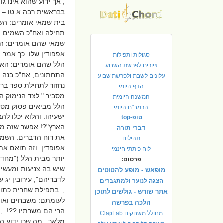
, אך ידוע שהוא אינו ג
בבראשית רבה א טו – 
בית שמאי אומרים: השמ
תחילה ואח"כ השמים. א
שמאי שהם אומרים: הש
אפפודין שלו. כך אמר 
סגולות ותפילות
הלל שהם אומרים: האר
ציורים לפרשת השבוע
התחתונים, אח"כ בנה א
עלונים לשבת ולפרשת שבוע
נחזור לתחילת ספר בר
הדף היומי
מסביר " לצד הנימוק ה
המשנה היומית
הלל מביאים פסוק מספ
הרמב"ם היומי
ישעיהו. והלוא יכלו 
טופ-top
הארץ"?! אפשר שזה מש
דברי תורה
את רוח הדברים. השמי
תהילים
אפופדין. וזה תואם את
לוח כיתתי חינמי
יותר מבית הלל ("מחדד
פרסום:
שיש בה צניעות ומעשיו
מופאש - מופע להטוטים
לדבריהם", עירובין יג ע"
הצגה לנוער ולמתגברים
, בתפילת שחרית כתוב 
אתר שורש - גולשים לתוכן
לעומתם: משבחים ואומר
הלכה בפרשה
הרי הם משרתיו ??! ,ה
מחולל משחקים ClapLab
מלאך , מה שכן ידוע ה