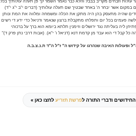
ולות וזבחים מקריב בבבל והלא כבר נאמר השמר לך פן תעלה עולותיך בכל
במקום אשר יבחר ה' באחד שבטיך שם תעלה עולותיך (דברים י"ב י"ג י"ד)
דים שהיה מתעסק בהן היה מתקן את הכלה ומשמחה ומלווה את המת ונותן
שה פעמים בכל יום ותפלתו מתקבלת ברצון שנאמר ודניאל כדי ידע די רשים
תיחן ליה בעליתה נגד ירושלים וזימנין תלתא ביומא הוא ברך על ברכוהי
כל קבל די הוא עבד מן קדמת דנא (דניאל ו' י"א). (אבות דרבי נתן פרק ד)"
ל ופעולות האיבה שנהרגו על קידוש ה" ז"ל ה"ד ת.נ.צ.ב.ה
החידושים ודברי התורה ל
פרשת תזריע
לחצו כאן »