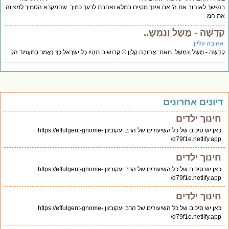
פשך לאוהוב את ה' אם אינך מקיים במלא ואהבת לרעך כמוך. שהמקרא הסמיך למצווה
ת המ
דֻשָּׁה - מָשָׁל וְנִמְשָׁ..
הובה קליין
ֻשָּׁה - מָשָׁל וְנִמְשָׁל. מֵאֵת: אֲהוּבָה קְלַיְן © קְדוֹשִׁים תִּהְיוּ כָּל יִשְׂרָאֵל כָּךְ נֶאֱמַר בְּמַעֲמַד הַקְ
יונים אחרונים
חינוך ילדים
כאן יש סיכום של כל השיעורים של הרב יעקובזון https://effulgent-gnome-
d79f1e.netlify.app/
חינוך ילדים
כאן יש סיכום של כל השיעורים של הרב יעקובזון https://effulgent-gnome-
d79f1e.netlify.app/
חינוך ילדים
כאן יש סיכום של כל השיעורים של הרב יעקובזון https://effulgent-gnome-
d79f1e.netlify.app/