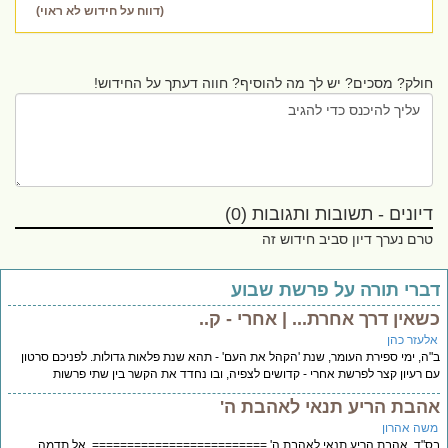
(דווח על חידוש לא ראוי)
חולק? מסכים? יש לך מה להוסיף? חווה דעתך על החידוש!
דיונים - תשובות ותגובות (0)
טרם נערך דיון סביב חידוש זה
ברי תורה על פרשת שבוע
שאין דרך אחרת... | אחרי - ק..
לעזר כהן
ה, ימי ספירת העומר, שנת 'הקהל את העם' - תהא שנת פלאות גדולות. לפניכם סרטון
 רעיון קצר לפרשת אחרי - קדושים לצפיה, ובו נחדד את הקשר בין שתי פרשות
הבת הריע תנאי לאהבת ה'
שה אהרון
"ד. אהבת הריע תנאי לאהבת ה' =========================. אל תדמה