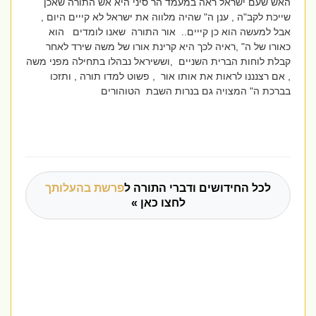
האש שעם ישראל ראה במעמד הר סיני היא אש התורה שאכן
שייכת לקב"ה , ענן ה" שהיה מלווה את ישראל לא קייים היום ,
אבל למעשה הוא כן קייים.. אור התורה שאנו לומדים הוא
כאורו של ה" ,ראיה לכך היא קרינת אורו של משה שירד לאחר
קבלת לוחות הברית השניים ,וששיראל נבהלו בתחילה מפני משה
, אם רצנננו לראות את אותו אור , פשוט למדו תורה , ותזכו
בברכת ה" המצויה גם בנרות השבת הטוהורים
לכל החידושים ודברי התורה ל
פרשת בהעלותך
לחצו כאן »