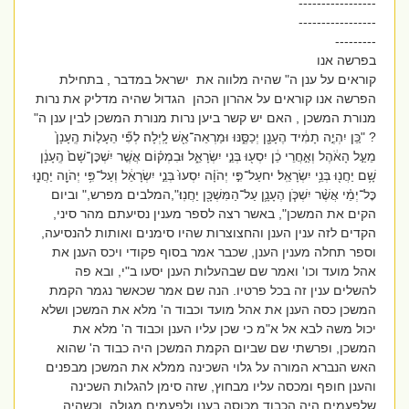
-----------------
-----------------
---------
בפרשה אנו
קוראים על ענן ה" שהיה מלווה את ישראל במדבר , בתחילת
הפרשה אנו קוראים על אהרון הכהן הגדול שהיה מדליק את נרות
מנורת המשכן , האם יש קשר ביען נרות מנורת המשכן לבין ענן ה"
? "כֵּ֚ן יִהְיֶ֣ה תָמִ֔יד הֶעָנָ֖ן יְכַסֶּ֑נּוּ וּמַרְאֵה־אֵ֖שׁ לָֽיְלָה׃ לְפִ֞י הֵעָל֤וֹת הֶֽעָנָן֙
מֵעַ֣ל הָאֹ֔הֶל וְאַ֣חֲרֵי כֵ֔ן יִסְע֖וּ בְּנֵ֣י יִשְׂרָאֵ֑ל וּבִמְק֗וֹם אֲשֶׁ֤ר יִשְׁכׇּן־שָׁם֙ הֶֽעָנָ֔ן
שָׁ֥ם יַחֲנ֖וּ בְּנֵ֥י יִשְׂרָאֵֽל׃ יחעַל־פִּ֣י יְהֹוָ֗ה יִסְעוּ֙ בְּנֵ֣י יִשְׂרָאֵ֔ל וְעַל־פִּ֥י יְהֹוָ֖ה יַחֲנ֑וּ
כׇּל־יְמֵ֗י אֲשֶׁ֨ר יִשְׁכֹּ֧ן הֶעָנָ֛ן עַל־הַמִּשְׁכָּ֖ן יַחֲנֽוּ׃",המלבים מפרש," וביום
הקים את המשכן", באשר רצה לספר מענין נסיעתם מהר סיני,
הקדים לזה ענין הענן והחצוצרות שהיו סימנים ואותות להנסיעה,
וספר תחלה מענין הענן, שכבר אמר בסוף פקודי ויכס הענן את
אהל מועד וכו' ואמר שם שבהעלות הענן יסעו ב"י, ובא פה
להשלים ענין זה בכל פרטיו. הנה שם אמר שכאשר נגמר הקמת
המשכן כסה הענן את אהל מועד וכבוד ה' מלא את המשכן ושלא
יכול משה לבא אל א"מ כי שכן עליו הענן וכבוד ה' מלא את
המשכן, ופרשתי שם שביום הקמת המשכן היה כבוד ה' שהוא
האש הנברא המורה על גלוי השכינה ממלא את המשכן מבפנים
והענן חופף ומכסה עליו מבחוץ, שזה סימן להגלות השכינה
שלפעמים היה הכבוד מכוסה בענן ולפעמים מגולה. וכשהיה