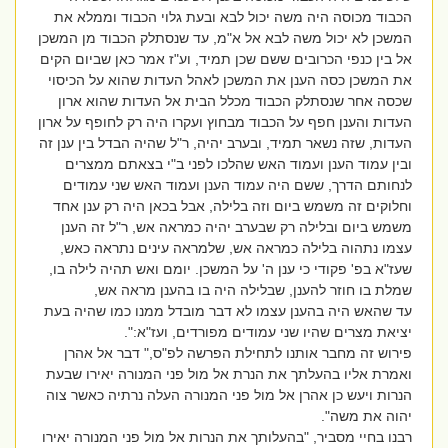
הכבוד מכוסה היה משה יכול לבא ובעת גלוי הכבוד וממלא את
המשכן לא יכול משה לבא אל א"מ, עד שנסתלק הכבוד מן המשכן
אל בין כנפי הכרובים ששם שכן תמיד, וע"ז אמר כאן שביום הקים
את המשכן כסה הענן את המשכן לאהל העדות שהוא על הכיסוי
שכסה אחר שנסתלק הכבוד מכלל הבית אל העדות שהוא ארון
העדות והענן חפף על הכבוד מבחוץ ועקרו היה רק לחופף על ארון
העדות, שזה נשאר תמיד, ובערב יהיה, ר"ל שהיה הבדל בין ענן זה
ובין עמוד הענן ועמוד האש שהלכו לפני ב"י בצאתם ממצרים
לנחותם הדרך, ששם היה עמוד הענן ועמוד האש שני עמודים
וחלוקים זה משמש ביום וזה בלילה, אבל בכאן היה רק ענן אחד
משמש ביום ובלילה רק שבערב יהיה כמראה אש, ר"ל זה הענן
עצמו נתהוה בלילה כמראה אש, שלמראה עינים נתראה כאש,
שעז"א בפ' פקודי כי ענן ה' על המשכן. יומם ואש תהיה לילה בו,
שמלת בו חוזר להענן, שבלילה היה בו בהענן מראה אש,
עד שהאש היה בהענן עצמו לא דבר מובדל ממנו כמו שהיה בעת
יציאת מצרים שהיו שני עמודים מפורדים, ועז"א:".
פירוש זה מחבר אותנו לתחילת הפרשה לפ"ס," דבר אל אהרן
ואמרת אליו בהעלתך את הנרת אל מול פני המנורה יאירו שבעת
הנרות ויעש כן אהרן אל מול פני המנורה העלה נרתיה כאשר צוה
יהוה את משה".
רבנו בחיי מסביר, "בהעלותך את הנרות אל מול פני המנורה יאירו