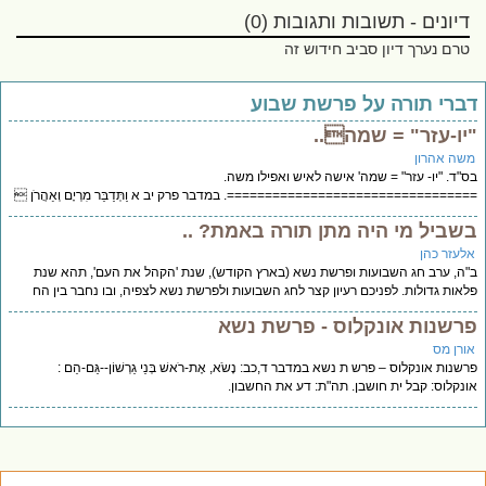
דיונים - תשובות ותגובות (0)
טרם נערך דיון סביב חידוש זה
ברי תורה על פרשת שבוע
יו-עזר" = שמה..
שה אהרון
"ד. "יו- עזר" = שמה' אישה לאיש ואפילו משה.
===============================. במדבר פרק יב א וַתְּדַבֵּר מִרְיָם וְאַהֲרֹן 
שביל מי היה מתן תורה באמת? ..
לעזר כהן
ה, ערב חג השבועות ופרשת נשא (בארץ הקודש), שנת 'הקהל את העם', תהא שנת
אות גדולות. לפניכם רעיון קצר לחג השבועות ולפרשת נשא לצפיה, ובו נחבר בין הח
רשנות אונקלוס - פרשת נשא
ורן מס
שנות אונקלוס – פרש ת נשא במדבר ד,כב: נָשֹׂא, אֶת-רֹאשׁ בְּנֵי גֵרְשׁוֹן--גַּם-הֵם :
נקלוס: קבל ית חושבן. תה"ת: דע את החשבון.