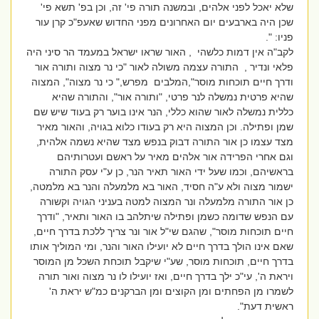
שלא יאכל לפני אלהים, ובמשנה תורה פי' זה, וכן בפ' תשא פי'
שכן היה בארבעים יום האחרונים מפני החדוש שאעפ"כ קרן עור
פניו: ".
לקב"ה אין דמות כלשהי , האור שראו ישראל במעמד הר סיני היה
פלאי ונדיר , התורה עצמה משולה לאור "כי נר מצוה ותורה אור
ודרך חיים תוכחות מוסר",המלבים מפרש," כי נר מצוה", המצוה
שהיא פרטית נמשלה לנר פרטי, "ותורה אור", והתורה שהיא
כללית נמשלה לאור שהוא כללי, הנר אינו בוער רק בעוד שיש שם
שמן ופתילה. וכן המצוה היא רק בעודו כלוא בגויה, והאור מאיר
מצד עצמו כן אור התורה דבוק בנפש מצד שהיא נשמה אלהית,
וגם אחרי הפרידה אור אלהים מאיר על ראשם ועטרותיהם
בראשיהם, וכמו שעל ידי האור תאיר הנר, כן ע"י עסק התורה
ישמור מצוה ולא ע"ה חסיד, האור בא מלמעלה והנר בא מלמטה,
כן אור התורה מלמעלה ונר המצוה למטה בעניני הגויה וקשורה
עם הנפש שדומה כשמן ופתילה שיתלהב בו האור ותאיר, "ודרך
חיים תוכחות מוסר", שהגם שי"ל אור ונר צריך ללכת בדרך חיים,
שאם אינו הולך בדרך חיים לא יועילו האור והנר, ומי המוליך אותו
בדרך חיים, תוכחות מוסר, שע"י שיקבל תוכחת השכל מן המוסר
ויראת ה', עי"כ ילך בדרך חיים, ואז יועילו לו נר מצוה ואור תורה
לשמרו מן הפחתים ומן הקוצים ומן הברקנים כמ"ש יראת ה'
ראשית דעת".