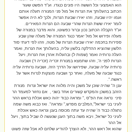
הוא האמצעי וכל הששה היו פונים כנגדו. וע"ד הפשט שעור
הכתוב בהעלותך את הנרות אל מול פני המנורה תעלה אותם
ועמו יהיו שבעה, וזהו יאירו שבעת הנרות, ולכך לא היה אפשר
לומר יאירו ששת הנרות שהרי שבעה הם הנרות המאירים.
וע"ד הקבלה הכתוב נכון וברור כפשוטו, והוא מדבר במנורה של
מעלה ופירוש אל מול יאמר כנגד המנורה של מעלה שהן שבע
ספירות בחכמה יאירו שבעת הנרות של מטה, וזהו לפי דעתי סוד
הלשון שהוציא ההדלקה בלשון עליה, בהעלותך את הנרות, ואמר
העלה נרותיה ואמר (שמות ל) ובהעלות אהרן את הנרות, ויעל
הנרות לפני ה', וזהו שתמצא במנורת זכריה (זכריה ד) ושבעה
נרותיה עליה שבעה, שפירושו על הדרך הזה, ושבעה נרותיה עליה
כנגד שבעה של מעלה, ואחר כך ושבעה מוצקות לנרות אשר על
ראשה.".
ענן ה" שהיה שוכן על משכן והיה מלווה את ישראל ונרות מנורת
הזהב במשכן והמקדש קשורים אחד בשני , אם נחזור למעמד הר
סיני נראה את הפ"ס ," ומראה כבוד יהוה כאש אכלת בראש ההר
לעיני בני ישראל",המלבים מפרש," ומראה". ואז כבוא משה שמה
נתגלה כבוד ה' שהיה עד עתה מכוסה בענן ונראה כאש אוכלת
לעיני כל ישראל, ויבא משה בתוך הענן שנעשה לו שביל בתוך, ויעל
אל ההר
שהוא אל ראש ההר, ולא הוצרך להודיע שלחם לא אכל שזה פשוט