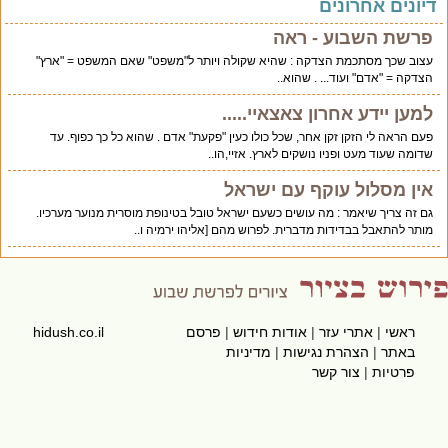
יונים אחרונים
פרשת השבוע - ראה
עצוב שכך מסתכמת הצדקה : שהיא שקולה ויותר ל"משפט" שאם המשפט = "ארץ"
הצדקה = "אדם" ועוד... . שהוא..
למען יידע אחרון צאצאיי.....
פעם הראה לי הזקן זקן אחר, שכל כולו כעין "פקעת" אדם . שהוא כל כך כפוף. עד
שדומה שעוד מעט ופניו נושקים לארץ. אזיי,הו..
אין מסלול עוקף עם ישראל
גם זה צריך שיאמר : מה עושים כשעם ישראל טובל בטינופת מוסרית מנוער מערכיו.
מותר להתאבל בבדידות מדברית. לפרוש מהם [אליהו ירמיה ו..
ראשי
|
אתרי עזר
|
אודות חידוש
|
פרסם
hidush.co.il
באתר
|
הצהרת נגישות
|
מדיניות
פרטיות
|
צור קשר