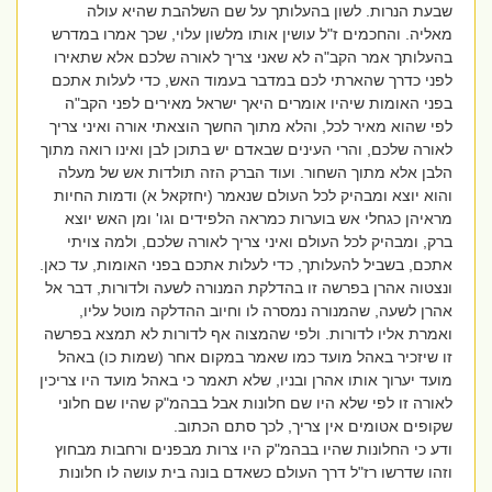
שבעת הנרות. לשון בהעלותך על שם השלהבת שהיא עולה
מאליה. והחכמים ז"ל עושין אותו מלשון עלוי, שכך אמרו במדרש
בהעלותך אמר הקב"ה לא שאני צריך לאורה שלכם אלא שתאירו
לפני כדרך שהארתי לכם במדבר בעמוד האש, כדי לעלות אתכם
בפני האומות שיהיו אומרים היאך ישראל מאירים לפני הקב"ה
לפי שהוא מאיר לכל, והלא מתוך החשך הוצאתי אורה ואיני צריך
לאורה שלכם, והרי העינים שבאדם יש בתוכן לבן ואינו רואה מתוך
הלבן אלא מתוך השחור. ועוד הברק הזה תולדות אש של מעלה
והוא יוצא ומבהיק לכל העולם שנאמר (יחזקאל א) ודמות החיות
מראיהן כגחלי אש בוערות כמראה הלפידים וגו' ומן האש יוצא
ברק, ומבהיק לכל העולם ואיני צריך לאורה שלכם, ולמה צויתי
אתכם, בשביל להעלותך, כדי לעלות אתכם בפני האומות, עד כאן.
ונצטוה אהרן בפרשה זו בהדלקת המנורה לשעה ולדורות, דבר אל
אהרן לשעה, שהמנורה נמסרה לו וחיוב ההדלקה מוטל עליו,
ואמרת אליו לדורות. ולפי שהמצוה אף לדורות לא תמצא בפרשה
זו שיזכיר באהל מועד כמו שאמר במקום אחר (שמות כו) באהל
מועד יערוך אותו אהרן ובניו, שלא תאמר כי באהל מועד היו צריכין
לאורה זו לפי שלא היו שם חלונות אבל בבהמ"ק שהיו שם חלוני
שקופים אטומים אין צריך, לכך סתם הכתוב.
ודע כי החלונות שהיו בבהמ"ק היו צרות מבפנים ורחבות מבחוץ
וזהו שדרשו רז"ל דרך העולם כשאדם בונה בית עושה לו חלונות