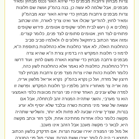
צרות מבחוץ ורחבות מבפנים כדי שיהא האור נכנס מבחוץ ומאיר
מבפנים, אבל שלמה לא עשה כן, בנה בהמ"ק ועשה שם חלונות
צרות מבפנים ורחבות מבחוץ כדי שיהא האור יוצא מבהמ"ק
ומאיר לחוץ, להודיעך שכולו אור ואינו צריך לאורה, וזהו שכתוב
(מלכים א ו) ויעש לבית חלוני שקופים אטומים, פירוש שקופים
פתוחים לצד חוץ, אטומים סתומים לצד פנים, כלומר קצרים.
ומזה אמר הכתוב ביחזקאל וחלונים לו ולאלמיו סביב סביב
כהחלונות האלה, לא אמר כחלונות אלא כהחלונות בתוספת ה"א,
לרמוז כי חלונות המקדש היו בדמיון צורת ה"א שהיא צרה
מבפנים ורחבה מבחוץ כדי שתצא האורה משם לחוץ. ועוד דרשו
רז"ל כהחלונות, כחלונות לא נאמר אלא כהחלונות לשון כהה,
כלומר חלונות כהות שהיו צרות מצד פנים ורחבות מבחוץ לצד
חיצון של מזרח, ועל כן נקרא בהמ"ק נקרא אריאל מלשון אריה,
מה אריה צר מאחוריו ורחב מלפניו כך חלונות המקדש. ופרשה זו
למדה שלש ענינים, האחד שיהיו פני הנרות מכוונות כלפי האמצעי
הוא נר מערבי, והשני שתהיה המנורה זהב לכתחלה, אבל אם
עשאה של שאר מיני מתכות כשרה ובלבד שלא יוסיף ולא יגרע
בנרות, שצריך שיהיו שבעה לא פחות ולא יותר, והשלישי שתהיה
מקשה כלומר כולה אחדות מחתיכה אחת, ולכך חזר וכתב מקשה
היא, לבאר כי מקשה מעכב אבל הזהב אינו מעכב.
אל מול פני המנורה יאירו שבעת הנרות. אם תדקדק בלשון הכתוב
תמצא כי היה לו לומר יאירו ששת הנרות, שהרי מול פני המנורה