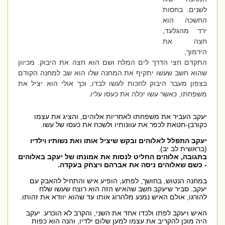
לשנים. בחסות
החשכה הוא
ירד מהגלעד,
חצה את
הירמוך,
התקדם חצי הדרך לים המלח ושם הוא חצה את היבוק. מכיוון
שהוא חשב שעשו יתקיף את המחנה שלו הוא שב למחנה הקודם
בצפון מעבר היבוק לחכות לעשו לבדו, וכך אולי הוא יציל את
משפחתו, כאשר עשו יכלה את כעסו עליו.
יעקב העביר את משפחתו לאחריות אלוהים, והציג את עצמו
כקורבן-חטאת לכפר את עוונותיו ולשכח את כעסו של עשו.
יעקב התפלל לאלוהים ובקש שיציל אותו ואת נשותיו וילדיו
(בראשית לב יב).
בתגובה, אלוהים החליט לנסות את אמונתו של יעקב באלוהים
- כשם שאלוהים ניסה את אברהם ויצחק בעקדה.
במחנה הנטוש, בחושך, לפתע, הופיע איש והתחיל להאבק עם
יעקב. סביר שיעקב חשב שהאיש הזה הוא רוצח שעשו שלח
להורגו, אולם האיש נמנע מלהרוג אותו עד שהוא יוודא את זהותו.
האיש ויעקב לפתו ולכדו אחד את השני, והקרב לא הוכרע. יעקב
היה מוכן להקריב את עצמו למען שלום ילדיו, והנה הוא כפות