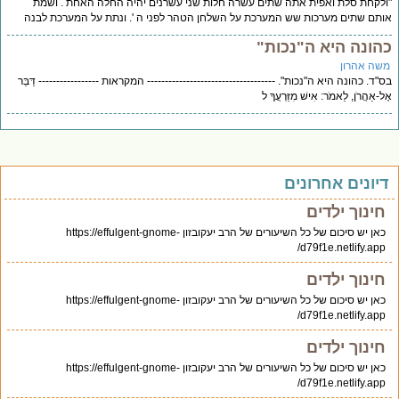
לקחת סלת ואפית אתה שתים עשרה חלות שני עשרנים יהיה החלה האחת . ושמת
תם שתים מערכות שש המערכת על השלחן הטהר לפני ה '. ונתת על המערכת לבנה
הונה היא ה"נכות"
שה אהרון
"ד. כהונה היא ה"נכות". ------------------------------------ המקראות ----------------- דַּבֵּר
ל-אַהֲרֹן, לֵאמֹר: אִישׁ מִזַּרְעֲךָ ל
יונים אחרונים
חינוך ילדים
כאן יש סיכום של כל השיעורים של הרב יעקובזון https://effulgent-gnome-
d79f1e.netlify.app/
חינוך ילדים
כאן יש סיכום של כל השיעורים של הרב יעקובזון https://effulgent-gnome-
d79f1e.netlify.app/
חינוך ילדים
כאן יש סיכום של כל השיעורים של הרב יעקובזון https://effulgent-gnome-
d79f1e.netlify.app/