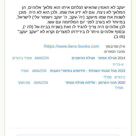
יעקב לא האמין שהאיש הנלחם איתו הוא מלאך אלוהים, הן
המלאך לא ניצח, וגם לא ידע את שמו, ולכן הוא לא היה מוכן
לשנות את שמו מיעקב (יה'-עקב, ה' יעקב וישמור עלי) לישראל,
במיוחד לא בערב לפני יום המלחמה עם עשו.
לכן אלוהים היה צריך להגיד לו זאת בשנית בבית-אל (לה י),
ובסוף אלוהים וויתר לו בירידתו למצרים וקרא לא "יעקב יעקב"
(מו ב).
https://www.ilans-books.com/
אילן סנדובסקי
מחבר הספרים:
2014
מגילת אסתר מגילת ההיפוכים
AMAZON
אופיר ביכורים
ע-ברית
2019
מכל אבותי השכלתי - חידושים בסיפורי האבות
AMAZON
אופיר
ביכורים
מנדלי
2020
תככי הארמון - עלילות מגילת אסתר
AMAZON
סטימצקי
מנדלי