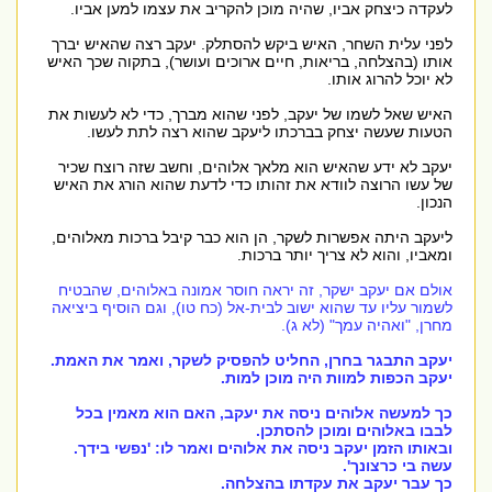
לעקדה כיצחק אביו, שהיה מוכן להקריב את עצמו למען אביו.
לפני עלית השחר, האיש ביקש להסתלק. יעקב רצה שהאיש יברך
אותו (בהצלחה, בריאות, חיים ארוכים ועושר), בתקוה שכך האיש
לא יוכל להרוג אותו.
האיש שאל לשמו של יעקב, לפני שהוא מברך, כדי לא לעשות את
הטעות שעשה יצחק בברכתו ליעקב שהוא רצה לתת לעשו.
יעקב לא ידע שהאיש הוא מלאך אלוהים, וחשב שזה רוצח שכיר
של עשו הרוצה לוודא את זהותו כדי לדעת שהוא הורג את האיש
הנכון.
ליעקב היתה אפשרות לשקר, הן הוא כבר קיבל ברכות מאלוהים,
ומאביו, והוא לא צריך יותר ברכות.
אולם אם יעקב ישקר, זה יראה חוסר אמונה באלוהים, שהבטיח
לשמור עליו עד שהוא ישוב לבית-אל (כח טו), וגם הוסיף ביציאה
מחרן, "ואהיה עמך" (לא ג).
יעקב התבגר בחרן, החליט להפסיק לשקר, ואמר את האמת.
יעקב הכפות למוות היה מוכן למות.
כך למעשה אלוהים ניסה את יעקב, האם הוא מאמין בכל
לבבו באלוהים ומוכן להסתכן.
ובאותו הזמן יעקב ניסה את אלוהים ואמר לו: 'נפשי בידך.
עשה בי כרצונך'.
כך עבר יעקב את עקדתו בהצלחה.