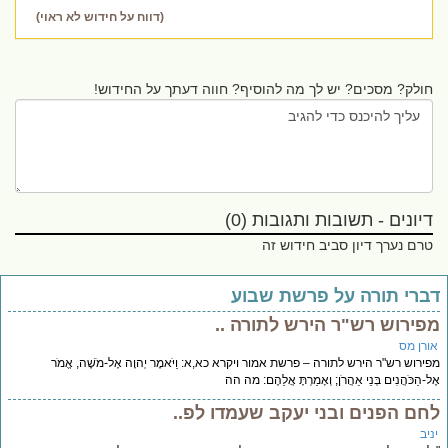
(דווח על חידוש לא ראוי)
חולק? מסכים? יש לך מה להוסיף? חווה דעתך על החידוש!
דיונים - תשובות ותגובות (0)
טרם נערך דיון סביב חידוש זה
ברי תורה על פרשת שבוע
פירוש רש"ר הירש לתורה ..
ורן מס
ירוש רש"ר הירש לתורה – פרשת אמור ויקרא כא,א: וַיֹּאמֶר יְהוָה אֶל-מֹשֶׁה, אֱמֹר
ל-הַכֹּהֲנִים בְּנֵי אַהֲרֹן; וְאָמַרְתָּ אֲלֵהֶם: מה הה
חם הפנים ובני יעקב שעמדו לפ..
יב