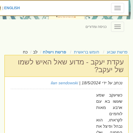
|
ENGLISH
Toggle
navigation
כניסה ומדורים
Toggle
navigation
פרשת שבוע
חומש בראשית
פרשת וישלח
לב
כח
עקדת יעקב - מדוע שאל האיש לשמו
של יעקב?
נכתב על ידי
| 18/5/2024
ilan sendowski
כשיעקב שמע
שעשו בא עם
ארבע מאות
לוחמים
לקראתו, הוא
נבהל ופיצל את
המחנה שלו