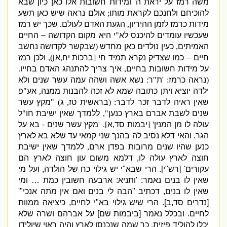
משה רמז על יראת ה
'
ומידות חשובות אלו כאן כיון שבא
להוכיחם ולחנכם לקראת מותו
;
אולם נראה שיש כאן תשע
מידות כרמז לזמן ההיריון
,
הגעת האדם לעולם
.
שכך יש רמז
שעכשיו עומדים להיכנס לא
"
י היא מקום הקדושה – החיים
האמיתים
,
כעין נולדים כאן מחדש
(
שבקשר לקדושה נחשב
חיים – כמו שצדיק נקרא תמיד חי
[
ברכות יח
,
א
]),
ולכן רמז
על מידות חשובות בחיים
,
איך צריך להתנהג האדם בחייו
.
(
נראה כרמז
: '
ת
"
ר
:
נשא אשה ושהה עמה עשר שנים ולא
ילדה יוציא ויתן כתובה שמא לא זכה להבנות ממנה
,
אע
"
פ
שאין ראיה לדבר זכר לדבר
:
(
בראשית טז
,
ג
) "
מקץ עשר
שנים לשבת אברם בארץ כנען
",
ללמדך שאין ישיבת חו
"
ל
עולה לו מן המנין
' [
יבמות סד
,
א
]. '
מקץ עשר שנים
-
בא על
הגר
.
והאי דלא נסיב לה בהנך שני קמאי עד שלא בא לארץ
כנען שהיו שנים מרובות בפדן ארם
,
ללמדך שאין ישיבת
חוצה לארץ עולה לו
,
דלמא משום עון חוצה לארץ הם
עקורים
' [
רש
"
י
].
הרי שבא
"
י יש גילוי כח של הולדה
,
ועל מי
שאין לו בנים נאמר
: '
ותניא
:
ארבעה חשובין כמת … ומי
שאין לו בנים
,
דכתיב
"
הבה לי בנים ואם אין מתה אנכי
"'
[
נדרים סד
,
ב
].
הרי שיש גילוי בא
"
י לחיים
,
כיציאה ממוות
לחיים
.
ובכלל נאמר
[
ביבמות שם
]
על אברהם ושרה שלא
יכלו להוליד פיזית
,
כך שמה שנכנסו לארץ והיה ראוי שיולידו