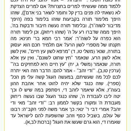
ללמוד ממה שעשיתי למרים בחצרות
?
אם למרים הצדקת
לא נשאתי לה פנים בדין קל וחומר לשאר בני אדם
']),
שזהו
היפך מלימוד תורה בקביעות שזהו בלימוד בפה
(
היפך
מדיבור לשוה
"
ר
),
ובלימוד תורה נעשה חיבור ודבקות בה
',
היפך ממה שדברו רע על ה
' (
שזהו ריחוק
).
וכן לימוד תורה
הוא כפרה על לשוה
"
ר
: '
אמר רבי חמא בר
'
חנינא
:
מה
תקנתו של מספרי לשון הרע
?
אם תלמיד חכם הוא יעסוק
בתורה
,
שנא
' (
משלי טו
,
ד
)
"
מרפא לשון עץ חיים
",
ואין לשון
אלא לשון הרע
,
שנאמר
"
חץ שחוט לשונם
",
ואין עץ אלא
תורה
,
שנאמר
(
משלי ג
,
יח
)
"
עץ חיים היא למחזיקים בה
"'
(
ערכין טו
,
ב
). '"
ודי זהב
" -
אמר להם
:
הדבר הזה האי יתרה
לכם לכל מה שעשיתם
,
במעשה העגל קשה עלי מן הכל
'
(
ספרי
).
שזה כנגד שלא יהיה להוט אחר אהבת ההון
בעוה
"
ז
,
אלא שיאמר לזהב די
,
ויסתפק במה שיש לו וכך
יטה ליבו לעבודת ה
',
שזהו כנגד העגל שבו נעשה ריחוק
מעבודת ה
'
ומקורו בקשר לממון רב
: '"
ודי זהב
"
מאי ודי
זהב
?
אמרי דבי ר
'
ינאי
:
כך אמר משה לפני הקב
"
ה
:
רבונו
של עולם
,
בשביל כסף וזהב שהשפעת להם לישראל עד
שאמרו די
,
הוא גרם שעשו את העגל
' (
ברכות לב
,
א
).