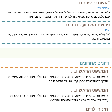
ָשַׁמְנוּ, שָׁכַחְנוּ..
לעזר כהן
ה, ערב שבת חזון, 'יהפכו ימים אלו לששון ולשמחה', תהא שנת פלאות הגאולה. כמדי
וע לפניכם סרטון שבועי קצר לפרשה ולתשעה באב – ובו נבין מה
רשת השבוע - דברים
לון
 אֱ-לֹהֵיכֶם הִרְבָּה אֶתְכֶם וְהִנְּכֶם הַיּוֹם כְּכוֹכְבֵי הַשָּׁמַיִם לָרֹב... אֵיכָה אֶשָּׂא לְבַדִּי טָרְחֲכֶם
ַשַּׂאֲכֶם וְרִיבְכֶ
יונים אחרונים
המשפט הראשון....
בראש תרי"ג המצוות הייתה צריכה להתנוס המצווה הכפולה: מחד המצווה לאמץ את
הדרך הדמוקרטית ["תתן לך" שאין לך נתינה טובה..
המשפט הראשון....
בראש תרי"ג המצוות הייתה צריכה להתנוס המצווה הכפולה: מחד בדרך דמוקרטית
["תתן לך" שאין לך נתינה טובה וחשובה יותר לעצ..
חינוך ילדים