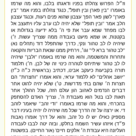
וז״ל
:
הפרוש צהלתו בפניו ודאגתו בלבו
,
והוא מה שרמז
באומרו
"
בין פארן ובין תופל”
,
כנגד צהלתו בפניו אמר
"
בין
פארן
"
לשון פאר הפך עצבון שהוא פנים רעות
,
וכנגד עצבון
הלב אמר
"
ובין תופל
"
שלא יהיה לבו ערב עליו ויתעצב אל
לבו מפחד שמא עבר את פי ה׳ בלא ידיעה בגדולות או
בקטנות
,
או שמא מיעט בעבודה ממה שצריך עשות
.
ז׳
)
שיהיה לו לב טהור ונקי
,
כדרך שהתפלל דוד
(
תהלים נא
)
"
לב טהור ברא לי
"
וגו׳
,
וירחיק ממנו שנאת הבריות והקנאה
ותחרות והמשטמה
,
והוא מה שרמז באומרו
"
ולבן
"
שיהיה
לו לב טהור שיתיחס לטהרה כינוי זה של לבן
.
ח׳
)
תלמוד
תורה בקביעות כיעקב אבינו
,
דכתיב
(
בראשית כ״ה כ״ז
)
"
יושב אהלים
"
לא ללמוד עראי
,
והוא אומרו
"
וחצרות
"
הם
חצרות ה׳ שהם בתי מדרשות
.
ט׳
)
שלא יהיה להוט אחר
דברים הנדמים לאהוב הון עולם הזה
,
שכל ההולך אחר
תאות לבו בטל הוא מעבודת ה׳
,
וצריך האדם להסתפק
בהכרחי
,
והוא מה שרמז באומרו
"
ודי זהב
"
שיאמר לזהב
די
.
או ירצה על זה הדרך שכל מה שיהיה לו יהיה בעיניו דבר
מספיק כאילו יש לו כל זהב
,
והוא על דרך אומרו
(
אבות
פ״ד
)
איזהו עשיר השמח בחלקו
,
ובזה יטה לבבו לעבודה
העליונה היא עבודת ה׳ אלקים חיים
' (
אור החיים
).
בפשטות