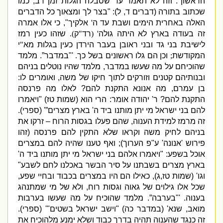
הראשון
".
וזה לא תאמר עד שסבלה הגלות זמן רב
,
כמו
שכתוב בתורה
(
דברים ד
,
ל
): "
בצר לך ומצאוך כל הדברים
האלה באחרית הימים ושבת עד ה
'
אלקיך
",
כי אלו אמרה
זה בעודה בארץ לא היתה גולה
' (
רד
"
ק
).
שזהו כעין רמז
לישיבת בני גד ובני ראובן בעבר הירדן כעין בגלות מא
"
י
המקודשת
;
וכן הם גלו ראשונים בשל כך
.
'"
במדבר”
.
מלמד
שהוכיחם על מה שעשו במדבר
,
מלמד שהיו נוטלים בניהם
ובנותיהם קטנים וזורקים לתוך חיקו של משה
,
ואומרים לו
:
בן עמרם
,
מה אנונא התקנת להם
?
לאלו מה פרנסה
התקנת להם
?
ר
'
יהודה אומר
:
הרי הוא
(
שמות טז
) "
ויאמרו
להם בני ישראל מי יתן מותנו ביד ה
'
בארץ מצרים”
' (
ספרי
).
זה מרמז למידת הענוה
,
שהם פעלו בגסות הרוח – זרקו את
בניהם לחיק משה וקראו שלא התקין להם פרנסה
(
זהו
פירוש
'
אנונה
'
ע
"
פ הערוך
);
ואף טענו שהיה להם במצרים
אוכל בשפע
: "
ויאמרו אלהם בני ישראל מי יתן מותנו ביד ה
'
בארץ מצרים בשבתנו על סיר הבשר באכלנו לחם לשבע
"
וגו
' (
שמות טז
,
ג
),
כאילו הם היו במצרים בכבוד ובחיי שפע
,
שכל אלו גילוים של גאוה וגסות רוח
,
ולא של מי שמתנהג
בענוה
. '"
בערבה”
.
מלמד שהוכיח על מה שעשו בערבות
מואב
,
שנא
' (
במדבר כה
) "
וישב ישראל בשטים
"' (
ספרי
).
זה כנגד שהענוה תהיה בדרך כבוד ושלא ימנע מלהוכיח את