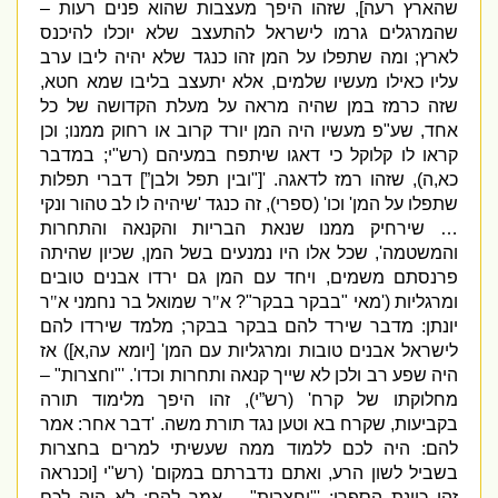
שהארץ רעה
],
שזהו היפך מעצבות שהוא פנים רעות –
שהמרגלים גרמו לישראל להתעצב שלא יוכלו להיכנס
לארץ
;
ומה שתפלו על המן זהו כנגד שלא יהיה ליבו ערב
עליו כאילו מעשיו שלמים
,
אלא יתעצב בליבו שמא חטא
,
שזה כרמז במן שהיה מראה על מעלת הקדושה של כל
אחד
,
שע
"
פ מעשיו היה המן יורד קרוב או רחוק ממנו
;
וכן
קראו לו קלוקל כי דאגו שיתפח במעיהם
(
רש
"
י
;
במדבר
כא
,
ה
),
שזהו רמז לדאגה
. '["
ובין תפל ולבן”
]
דברי תפלות
שתפלו על המן
'
וכו
' (
ספרי
),
זה כנגד
'
שיהיה לו לב טהור ונקי
… שירחיק ממנו שנאת הבריות והקנאה והתחרות
והמשטמה
',
שכל אלו היו נמנעים בשל המן
,
שכיון שהיתה
פרנסתם משמים
,
ויחד עם המן גם ירדו אבנים טובים
ומרגליות
('
מאי
"
בבקר בבקר
"?
א
"
ר שמואל בר נחמני א
"
ר
יונתן
:
מדבר שירד להם בבקר בבקר
;
מלמד שירדו להם
לישראל אבנים טובות ומרגליות עם המן
' [
יומא עה
,
א
])
אז
היה שפע רב ולכן לא שייך קנאה ותחרות וכדו
'. '"
וחצרות
" –
מחלוקתו של קרח
' (
רש”י
),
זהו היפך מלימוד תורה
בקביעות
,
שקרח בא וטען נגד תורת משה
. '
דבר אחר
:
אמר
להם
:
היה לכם ללמוד ממה שעשיתי למרים בחצרות
בשביל לשון הרע
,
ואתם נדברתם במקום
' (
רש
"
י
[
וכנראה
זהו כוונת הספרי
: '"
וחצרות
" –
אמר להם
:
לא היה לכם