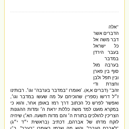
"
אלה
הדברים אשר
דבר משה אל
כל ישראל
בעבר הירדן
במדבר
בערבה מול
סוף בין פארן
ובין תפל ולבן
וחצרת ודי
זהב
" (
דברים א
,
א
).
'
ואומרו
"
במדבר בערבה
"
וגו׳
.
רבותינו
ז״ל דרשו
(
ספרי
)
שהוכיחם על מה שעשו במדבר וגו׳
,
ואפשר לפרש כל הכתוב דרך רמז באופן אחר
,
והוא כי
במקרא מועט למד משה כללות יראת ה׳ ומדות ההגונות
הצריכין להולכים בתורת ה׳ והם מדות תשעה
.
הא׳
)
שיהיה
לוקח מדתו של אברהם
,
דכתיב
(
בראשית י״ד י״ג
)
"
לאברם העברי”
,
והוא מה שרמז באומרו
"
בעבר”
.
ב׳
)