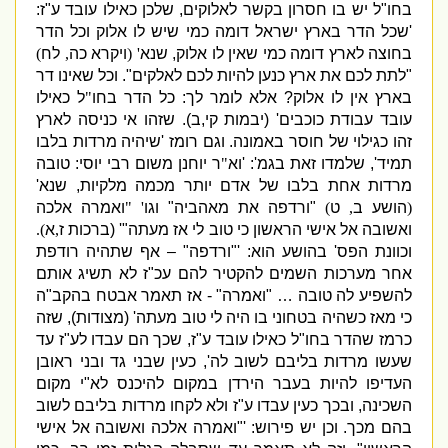
בחו
"
ל יש בו חסרון בקשר לאלוקים
,
שלכן כאילו עובד ע
"
ז
:
'
שכל הדר בארץ ישראל דומה כמי שיש לו אלוק וכל הדר
בחוצה לארץ דומה כמי שאין לו א
ל
וק
,
שנא
' (
ויקרא כה
,
לח
)
"
לתת לכם את ארץ כנען להיות לכם לאלקים
".
וכל שאינו דר
בארץ אין לו אלוק
?
אלא לומר לך
:
כל הדר בחו
"
ל כאילו
עובד עבודת כוכבים
' (
יבמות קי
,
ב
).
שזהו אי כניסה לארץ
זהו כגילוי של חוסר באמונה
.
וגם רומז
'
שיהיה מרדות בלבו
תמיד
',
שלמדו זאת בגמ
': '
וא
"
ר יוחנן משום רבי יוסי
:
טובה
מרדות אחת בלבו של אדם יותר מכמה מלקיות
,
שנא
'
(
הושע ב
,
ט
)
"
ורדפה את מאהביה
"
וגו
' "
ואמרה אלכה
ואשובה אל אישי הראשון כי טוב לי אז מעתה
"' (
ב
רכות ז
,
א
).
וכוונת הפס
'
בהושע הוא
: '"
ורדפה
" –
אף שתהיה רודפת
אחר מערכות השמים להקטיר להם עכ
"
ז לא תשיג אותם
להשפיע לה טובה …
"
ואמרה
" -
אז תאמר אבטח בהקב
"
ה
כי מאז כשהיה בטחוני בו היה לי טוב מעתה
' (
מצודות
),
שזה
כרמז שהדר בחו
"
ל כאילו עובד ע
"
ז
,
שכך הם עבדו לע
"
ז עד
שעשו מרדות בליבם לשוב לה
',
כעין שבני גד ובני ראובן
העדיפו להיות בעבר הירדן במקום להיכנס לא
"
י מקום
השכינה
,
ובכך כעין עבדו ע
"
ז ולא לקחו מרדות בליבם לשוב
בהם מכך
.
וכן יש פירוש
: '"
ואמרה אלכה ואשובה אל אישי