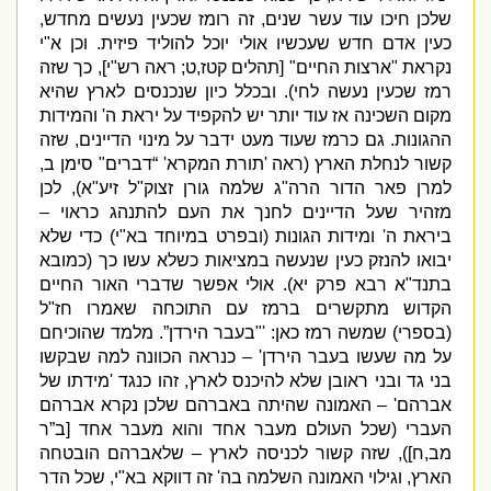
שלכן חיכו עוד עשר שנים
,
זה רומז שכעין נעשים מחדש
,
כעין אדם חדש שעכשיו אולי יוכל להוליד פיזית
.
וכן א
"
י
נקראת
"
ארצות החיים
" [
תהלים קטז
,
ט
;
ראה רש
"
י
],
כך שזה
רמז שכעין נעשה לחי
).
ובכלל כיון שנכנסים לארץ שהיא
מקום השכינה אז עוד יותר יש להקפיד על יראת ה
'
והמידות
ההגונות
.
גם כרמז שעוד מעט ידבר על מינוי הדיינים
,
שזה
קשור לנחלת הארץ
(
ראה
'
תורת המקרא
' “
דברים
"
סימן ב
,
למרן פאר הדור הרה
"
ג שלמה גורן זצוק
"
ל זיע
"
א
),
לכן
מזהיר שעל הדיינים לחנך את העם להתנהג כראוי –
ביראת ה
'
ומידות הגונות
(
ובפרט במיוחד בא
"
י
)
כדי שלא
יבואו להנזק כעין שנעשה במציאות כשלא עשו כך
(
כמובא
בתנד
"
א רבא פרק יא
).
אולי אפשר שדברי האור החיים
הקדוש מתקשרים ברמז עם התוכחה שאמרו חז
"
ל
(
בספרי
)
שמשה רמז כאן
: '"
בעבר הירדן”
.
מלמד שהוכיחם
על מה שעשו בעבר הירדן
' –
כנראה הכוונה למה שבקשו
בני גד ובני ראובן שלא להיכנס לארץ
,
זהו כנגד
'
מידתו של
אברהם
' –
האמונה שהיתה באברהם שלכן נקרא אברהם
העברי
(
שכל העולם מעבר אחד והוא מעבר אחד
[
ב”ר
מב
,
ח
]),
שזה קשור לכניסה לארץ – שלאברהם הובטחה
הארץ
,
וגילוי האמונה השלמה בה
'
זה דווקא בא
"
י
,
שכל הדר