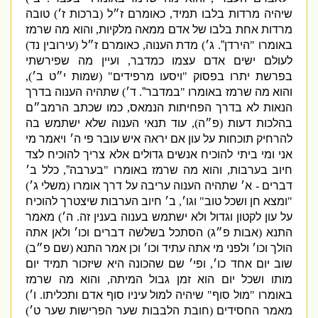
שיהיה מרדות בלבו תמיד
,
כאומרם ז״ל
(
ברכות ז׳
)
טובה
מרדות אחת בלבו של אדם ממאה מלקיות
,
והוא מה שרמז
באומרו
"
הירדן”
.
ג׳
)
מדת הענוה
,
כאומרם ז״ל
(
עירובין נד
)
לעולם ישים אדם עצמו כמדבר
,
ועיין מה שפירשתי
בפרשת יתרו בפסוק
"
ויסעו מרפידים
" (
שמות י״ט ב׳
),
והוא מה שרמז באומרו
"
במדבר”
.
ד׳
)
שתהיה הענוה בדרך
הנאות לא בדרך הפחיתות הנמאס
,
כמו שכתב הרמב״ם
בהלכות דעות
(
פ״ה
),
עוד תנאי הענוה שלא ישתמש בה
להרחיק תוכחות על עון אם יראה איש עובר פי ה׳ ויאמר מי
אני ומי ביתי להוכיח אנשים גדולים אלא צריך להוכיח לצד
חיוב בערבות
,
והוא מה שרמז באומרו
"
בערבה”
,
כלל ב׳
דברים
-
א׳ שתהיה הענוה עריבה על דרך אומרו
(
משלי ג׳
)
"
ומצא חן ושכל טוב
"
וגו׳
,
ב׳ חיוב הערבות שיצטרך להוכיח
על עון לקטון וגדול ולא ישתמש בענוה בענין זה
.
ה׳
)
מאמר
התנא
(
אבות פ״ג
)
הסתכל בשלשה דברים וכו׳ ולאן אתה
הולך וכו׳ ולפני מי אתה עתיד וכו׳ וכן אמר התנא
(
שם פ״ב
)
שוב יום אחד כו׳
,
ופי׳ שם שהכונה היא שיזכור תמיד יום
מותו ושכל יום הוא זמן גבול המיתה
,
והוא מה שרמז
באומרו
"
מול סוף
"
שיהיה למול עיניו סוף אדם ותכליתו
.
ו׳
)
מאמר החסידים
(
חובת הלבבות שער הפרישות שער ט׳
)