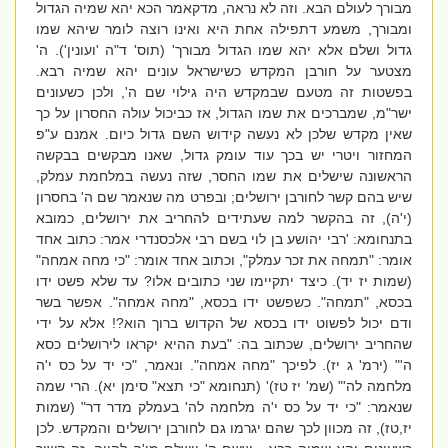
מבורך לעולם הבא. וזה לא נראה, מדקאמר הכא יהא שמיה הגדול
ומבורך, משמע דתפילה אחת היא ואינו רוצה לומר שיהא שמו
גדול ושלם אלא יהא שמו הגדול מבורך' (תוס' ד"ה 'ועונין'). ה'
מצטער על חורבן המקדש כשישראל עונים יהא שמיה רבא.
בפשטות זה מטעם שבמקדש היה גילוי שם ה', ולכן כשעונים
ישר"מ, שמברכים את שמו הגדול, אז כביכול עולה החסרון על כך
שאין מקדש שלכן לא נעשה קידוש השם גדול כיום. אמנם ע"פ
המחזור ויטרי יש בכך עוד עומק גדול, שאנו מבקשים בבקשה
הראשונה שישלים את שמו החסר, שזה נעשה במלחמת עמלק,
שיש בהם קשר לחורבן ירושלים; ובפרט מה שנאמר שם ה' בחסרון
(י'ה), זה בהקשר למה שעתידים להחריב את ירושלים, כמובא
בתנחומא: 'רבי יהושע בן לוי בשם רבי אלכסנדרי אמר: כתוב אחד
אומר: "תמחה את זכר עמלק", וכתוב אחד אומר: "כי מחה אמחה"
(שמות יז יד). כיצד יתקיימו שני כתובים אלו? עד שלא פשט ידו
בכסא, "תמחה". כשפשט ידו בכסא, "מחה אמחה". אפשר בשר
ודם יכול לפשוט ידו בכסא של הקדוש ברוך הוא?! אלא על ידי
שהחריב ירושלים, שכתוב בה: "בעת ההיא יקראו לירושלים כסא
ה'" (ירמ' ג יז). לפיכך "מחה אמחה". ונאמר, "כי יד על כס י'ה
מלחמה לה'" (שמ' יז טז)' (תנחומא "כי תצא" סימן יא). הרי שמה
שנאמר: "כי יד על כס י'ה מלחמה לה' בעמלק מדר דר" (שמות
יז,טז), זה מכוון לכך שהם יגרמו גם לחורבן ירושלים והמקדש. לכן