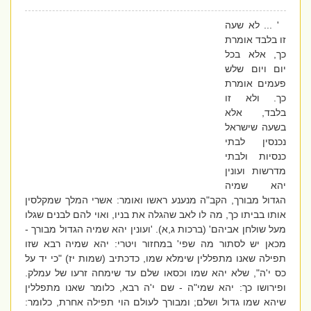
' ... לא שעה
זו בלבד אומרת
כך, אלא בכל
יום ויום שלש
פעמים אומרת
כך. ולא זו
בלבד, אלא
בשעה שישראל
נכנסין לבתי
כנסיות ולבתי
מדרשות ועונין
יהא שמיה
הגדול מבורך, הקב"ה מנענע ראשו ואומר: אשרי המלך שמקלסין
אותו בביתו כך, מה לו לאב שהגלה את בניו, ואוי להם לבנים שגלו
מעל שולחן אביהם' (ברכות ג,א). 'ועונין יהא שמיה הגדול מבורך -
מכאן יש לסתור מה שפי' במחזור ויטרי: יהא שמיה רבא שזו
תפילה שאנו מתפללין שימלא שמו, כדכתיב (שמות יז) "כי יד על
כס י'ה", שלא יהא שמו וכסאו שלם עד שימחה זרעו של עמלק.
ופירושו כך: יהא שמי"ה - שם י'ה רבא, כלומר שאנו מתפללין
שיהא שמו גדול ושלם; ומבורך לעולם הוי תפילה אחרת, כלומר: