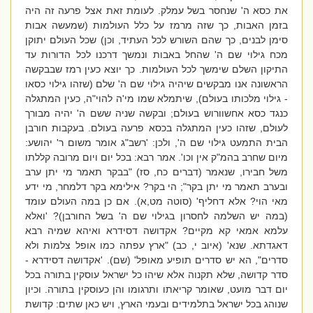
את כסא ה' שנחסר בשל עמלק. לעומת זאת אצל פרעה זה היה
בזמן האבות, כך שזה מרמז על כלל העולמות (שמעשה אבות
סימן לבנים, כך שהם השורש לכל העתיד, וכן) שכל העולם יתוקן
מכח גילוי שם ה' שהחל באבות ונמשך דרכנו לכל הדורות עד
התיקון השלם שימשך לכל העולמות. כך יוצא כעין רמז שבבקשה
הראשונה אנו מבקשים שיהיה גילוי שם ה' שלם (שזהו גילוי כסאו
- גילוי מלכותו בעולם), שיתמלא שמו מי'ה להוי"ה, כעין המתגלה
כנגד כסא אחשוורוש בעולם; ובקשה שניה ששם ה' יהיה מבורך
לעולם, שזהו כעין המתגלה בכסא פרעה בעולם. בעקבות חורבן
הבית התמעט גילוי שם ה', ולכן: 'רשב"ג אומר משום ר' יהושע:
מיום שחרב בהמ"ק אין וכו'. אמר רבא: בכל יום ויום מרובה קללתו
משל חבירו, שנאמר (דברים כח, סז) "בבקר תאמר מי יתן ערב
ובערב תאמר מי יתן בקר"; הי בקר? אילימא בקר דלמחר, מי ידע
מאי הוי? אלא דחליף' (סוטה מט,א). אם כן במה העולם עומד
(במה יש השלמה לחסרון בגילוי שם ה' בשל החורבן)? 'ואלא
עלמא אמאי קא מקיים? אקדושה דסידרא ואיהא שמיה רבא
דאגדתא. שנא' (איוב י, כב) "ארץ עפתה כמו אופל צלמות ולא
סדרים", הא יש סדרים תופיע מאופל' (שם). 'אקדושה דסידרא -
סדר קדושה, שלא תקנוה אלא שיהו כל ישראל עוסקין בתורה בכל
יום דבר מועט, שאומר קריאתו ותרגומו והן כעוסקין בתורה. וכיון
שנוהג בכל ישראל בתלמידים ובעמי הארץ, ויש כאן שתים: קדושת