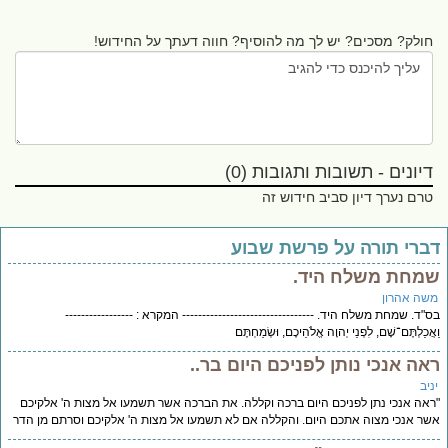
חולק? מסכים? יש לך מה להוסיף? חווה דעתך על החידוש!
דיונים - תשובות ותגובות (0)
טרם נערך דיון סביב חידוש זה
ברי תורה על פרשת שבוע
מחת משלח היד.
שה אהרון
"ד. שמחת משלח היד. --------------------------------- המקרא : -----------------
ֲכַלְתֶּם־שָׁם, לִפְנֵי יְהוָה אֱלֹהֵיכֶם, וּשְׂמַחְתֶּם
אה אנכי נותן לפניכם היום בר..
יב
אה אנכי נתן לפניכם היום ברכה וקללה. את הברכה אשר תשמעו אל מצות ה' אלקיכם
ר אנכי מצוה אתכם היום. והקללה אם לא תשמעו אל מצות ה' אלקיכם וסרתם מן הדר