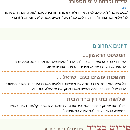
דידה וקרחה ע"פ הספורנו
יב
נים אתם לה' אלקיכם לא תתגדדו ולא תשימו קרחה בין עיניכם למת. כי עם קדוש אתה
' אלקיך ובך בחר ה' להיות לו לעם סגלה מכל העמים אשר על פני האדמה" (דברי
יונים אחרונים
המשפט הראשון....
לא בכדי הריב הראשון הוא בין : "דם לדם". שיש כאלה שדמם כנראה סמוק יותר
להשפך על תקומת ישראל וקיומו . ויש את האחרים שמוס..
מהפכות עושים בעם ישראל ...
כל אימת שאני מביא דבר תורה עם משמעות פוליטית משנית היכרחית . משהו מתעורר
להפריע לי בכתיבה. כמה פעמים משהו מחק ושיבש העלה והוריד ול..
שלושה בתי דין בהר הבית
בס"ד. אם יש מקור בתורה שמנהיר את גודל הטרגדיה שאליה נקלענו - כעם . בעצם
המעשה הנלוז הקרוי : "המהפכה המשפטית" . ..