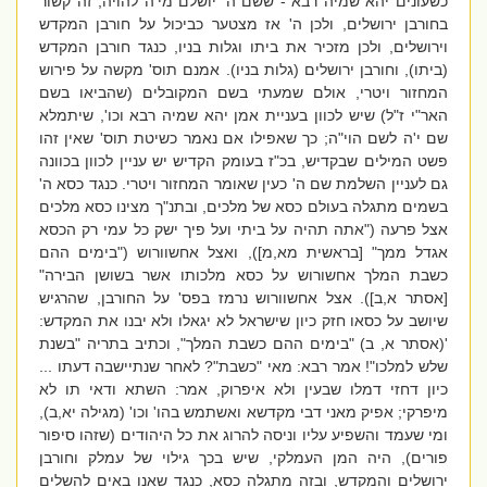
כשעונים יהא שמיה רבא - ששם ה' יושלם מי'ה להויה, זה קשור
בחורבן ירושלים, ולכן ה' אז מצטער כביכול על חורבן המקדש
וירושלים, ולכן מזכיר את ביתו וגלות בניו, כנגד חורבן המקדש
(ביתו), וחורבן ירושלים (גלות בניו). אמנם תוס' מקשה על פירוש
המחזור ויטרי, אולם שמעתי בשם המקובלים (שהביאו בשם
האר"י ז"ל) שיש לכוון בעניית אמן יהא שמיה רבא וכו', שיתמלא
שם י'ה לשם הוי"ה; כך שאפילו אם נאמר כשיטת תוס' שאין זהו
פשט המילים שבקדיש, בכ"ז בעומק הקדיש יש עניין לכוון בכוונה
גם לעניין השלמת שם ה' כעין שאומר המחזור ויטרי. כנגד כסא ה'
בשמים מתגלה בעולם כסא של מלכים, ובתנ"ך מצינו כסא מלכים
אצל פרעה ("אתה תהיה על ביתי ועל פיך ישק כל עמי רק הכסא
אגדל ממך" [בראשית מא,מ]), ואצל אחשוורוש ("בימים ההם
כשבת המלך אחשורוש על כסא מלכותו אשר בשושן הבירה"
[אסתר א,ב]). אצל אחשוורוש נרמז בפס' על החורבן, שהרגיש
שיושב על כסאו חזק כיון שישראל לא יגאלו ולא יבנו את המקדש:
'(אסתר א, ב) "בימים ההם כשבת המלך", וכתיב בתריה "בשנת
שלש למלכו"! אמר רבא: מאי "כשבת"? לאחר שנתיישבה דעתו ...
כיון דחזי דמלו שבעין ולא איפרוק, אמר: השתא ודאי תו לא
מיפרקי; אפיק מאני דבי מקדשא ואשתמש בהו' וכו' (מגילה יא,ב),
ומי שעמד והשפיע עליו וניסה להרוג את כל היהודים (שזהו סיפור
פורים), היה המן העמלקי, שיש בכך גילוי של עמלק וחורבן
ירושלים והמקדש, ובזה מתגלה כסא, כנגד שאנו באים להשלים