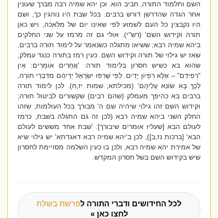
השם ותלמוד התורה, חביב הוא. וכן יהא שמיה רבה מברך שעונין
אחר הגדה שהדרשן דורש ברבים. בכל שבת היו נוהגין כך, ושם
היו נקבצין כל העם לשמוע לפי שאינו יום של מלאכה, ויש כאן
תורה וקידוש השם' (רש"י). אולי גם זה מרמז על שני החלקים
ביהא שמיה רבא; ששיאו מתגלה כשנאמר על לימוד תורה ברבים,
שאז יש גילוי של תורה וקידוש השם. כעין רמז בתורה כנגד עמלק,
שהוא בא כשיש חסרון בלימוד תורה: 'אֲחֵרִים אוֹמְרִים: אֵין
"רְפִידִם" – אֶלָּא רִפְיוֹן יָדַיִם. לְפִי שֶׁרִפּוּ יִשְׂרָאֵל יְדֵיהֶם מִדִּבְרֵי תוֹרָה,
לְכָךְ בָּא שׂוֹנֵא עֲלֵיהֶם' (מכילתא; שמות יז,ח). לכן לימוד תורה
ברבים בא כהיפך מעמלק (שהם רבים) שקשורים לביטול תורה;
וקידוש השם זהו גילוי שיהיה שם ה' מבורך בכל העולמות, שזהו
החלק השני ביהא שמיה רבא (לכן זה גם התגלה בשבת, כרמז
לעולם הבא [שעליו אומרים שיבורך]: 'שבת אחד מששים לעולם
הבא' [ברכות נז,ב]), לכן ב'יהא שמיה רבא דאגדתא' יש גילוי שיא
של אמירת יהא שמיה רבא, ולכן בו כעין השלמה מסויימת לחסרון
שיש בקידוש השם בשל חסרון המקדש.
לכל החידושים ודברי התורה ל
פרשת בשלח
לחצו כאן »