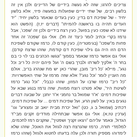
צריכים להרגו; שזה לא נעשה בידיים של הדיינים ולכן אין זה
בלשון רבים, של שתי ידיים שפועלות במעשה פיזי, אלא בלשון
יחיד - של שפיכת דם בדין; כעין בעדים שנאמר בלשון יחיד: "יד
העדים תהיה בו בראשנה להמיתו" (דברים יז,ז). (הפשט הוא
שידנו לא שפכו כעין בפועל, כעין רצח בידיים ולכן זה 'שפכו', אבל
נרמז בקרי וכתיב לומר כיצד זה חל). אולי גם 'שפכה' זה אחד
פחות מ"שפכו" (בגימטריה), כעין קודם לו, כרמז שקודם לשפיכת
הדם הזו היה גם גילוי שפיכת דם קודמת, שזהו שרצח קודם).
אולי גם אפשר כרמז שנאמר בסמוך "ונגשו הכהנים בני לוי כי בם
בחר ה' אלקיך לשרתו ולברך בשם ה' ועל פיהם יהיה כל ריב וכל
נגע", מיילא 'כל ריב' מובן, שהרי כאן יש מת שנהרג בריב, אולם
מה העניין לומר 'וכל נגע'? אלא שזה מרמז על שתי האפשרויות:
"כל ריב" כרמז שרבו על המזון, שזהו כבבלי, "וכל נגע" כרמז
לשיטת היר', שלא פטרנו רוצח ממוות, שזה נרמז בנגע שבא על
שפיכות דמים: 'א"ר שמואל בר נחמני א"ר יוחנן: על שבעה דברים
נגעים באין: על לשון הרע, ועל שפיכות דמים ... על שפיכות דמים,
דכתיב (שמואל ב ג, כט) "ואל יכרת מבית יואב זב ומצורע" וגו''
(ערכין טז,א). אולי גם אפשר שבתחילה מודדים זקנים מבי"ד
הגדול, ונאמר עליהם "ויצאו זקניך ושפטיך", שזקנים רמז לחכמים,
למלמדי תורה, כרמז שהנרצח רצה לגזול את האוכל, שזהו שלא
לימדוהו מספיק תורה ולכן עלה בדעתו לחטוא ולגזול (שזהו כרמז