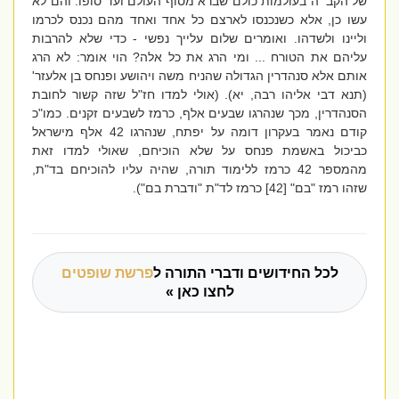
של הקב״ה בעולמות כולם שברא מסוף העולם ועד סופו. והם לא
עשו כן, אלא כשנכנסו לארצם כל אחד ואחד מהם נכנס לכרמו
וליינו ולשדהו. ואומרים שלום עלייך נפשי - כדי שלא להרבות
עליהם את הטורח ... ומי הרג את כל אלה? הוי אומר: לא הרג
אותם אלא סנהדרין הגדולה שהניח משה ויהושע ופנחס בן אלעזר'
(תנא דבי אליהו רבה, יא). (אולי למדו חז"ל שזה קשור לחובת
הסנהדרין, מכך שנהרגו שבעים אלף, כרמז לשבעים זקנים. כמו"כ
קודם נאמר בעקרון דומה על יפתח, שנהרגו 42 אלף מישראל
כביכול באשמת פנחס על שלא הוכיחם, שאולי למדו זאת
מהמספר 42 כרמז ללימוד תורה, שהיה עליו להוכיחם בד"ת,
שזהו רמז "בם" [42] כרמז לד"ת "ודברת בם").
לכל החידושים ודברי התורה ל
פרשת שופטים
לחצו כאן »