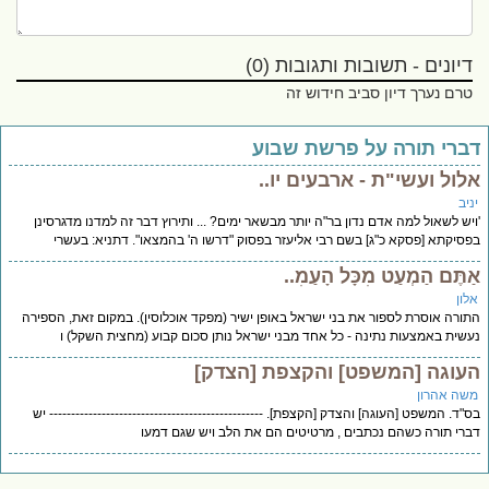
דיונים - תשובות ותגובות (0)
טרם נערך דיון סביב חידוש זה
ברי תורה על פרשת שבוע
לול ועשי"ת - ארבעים יו..
יב
יש לשאול למה אדם נדון בר"ה יותר מבשאר ימים? ... ותירוץ דבר זה למדנו מדגרסינן
סיקתא [פסקא כ"ג] בשם רבי אליעזר בפסוק "דרשו ה' בהמצאו". דתניא: בעשרי
תֶּם הַמְעַט מִכָּל הָעַמִ..
לון
ורה אוסרת לספור את בני ישראל באופן ישיר (מפקד אוכלוסין). במקום זאת, הספירה
שית באמצעות נתינה - כל אחד מבני ישראל נותן סכום קבוע (מחצית השקל) ו
עוגה [המשפט] והקצפת [הצדק]
שה אהרון
"ד. המשפט [העוגה] והצדק [הקצפת]. ------------------------------------------------- יש
רי תורה כשהם נכתבים , מרטיטים הם את הלב ויש שגם דמעו