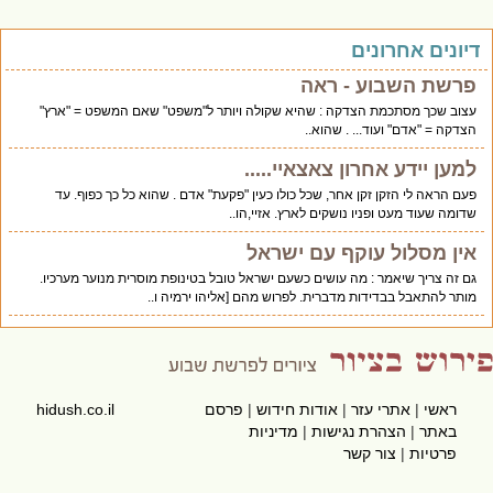
יונים אחרונים
פרשת השבוע - ראה
עצוב שכך מסתכמת הצדקה : שהיא שקולה ויותר ל"משפט" שאם המשפט = "ארץ"
הצדקה = "אדם" ועוד... . שהוא..
למען יידע אחרון צאצאיי.....
פעם הראה לי הזקן זקן אחר, שכל כולו כעין "פקעת" אדם . שהוא כל כך כפוף. עד
שדומה שעוד מעט ופניו נושקים לארץ. אזיי,הו..
אין מסלול עוקף עם ישראל
גם זה צריך שיאמר : מה עושים כשעם ישראל טובל בטינופת מוסרית מנוער מערכיו.
מותר להתאבל בבדידות מדברית. לפרוש מהם [אליהו ירמיה ו..
ראשי
|
אתרי עזר
|
אודות חידוש
|
פרסם
hidush.co.il
באתר
|
הצהרת נגישות
|
מדיניות
פרטיות
|
צור קשר