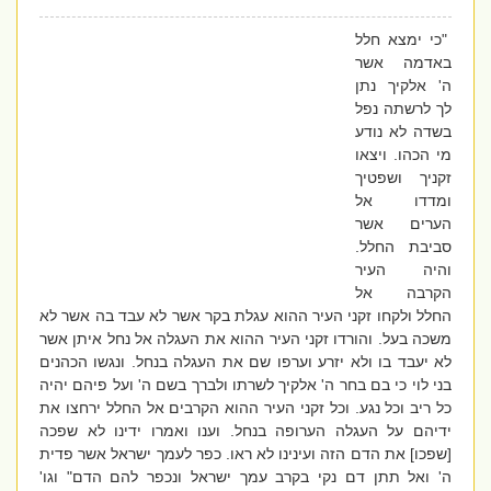
"כי ימצא חלל
באדמה אשר
ה' אלקיך נתן
לך לרשתה נפל
בשדה לא נודע
מי הכהו. ויצאו
זקניך ושפטיך
ומדדו אל
הערים אשר
סביבת החלל.
והיה העיר
הקרבה אל
החלל ולקחו זקני העיר ההוא עגלת בקר אשר לא עבד בה אשר לא
משכה בעל. והורדו זקני העיר ההוא את העגלה אל נחל איתן אשר
לא יעבד בו ולא יזרע וערפו שם את העגלה בנחל. ונגשו הכהנים
בני לוי כי בם בחר ה' אלקיך לשרתו ולברך בשם ה' ועל פיהם יהיה
כל ריב וכל נגע. וכל זקני העיר ההוא הקרבים אל החלל ירחצו את
ידיהם על העגלה הערופה בנחל. וענו ואמרו ידינו לא שפכה
[שפכו] את הדם הזה ועינינו לא ראו. כפר לעמך ישראל אשר פדית
ה' ואל תתן דם נקי בקרב עמך ישראל ונכפר להם הדם" וגו'