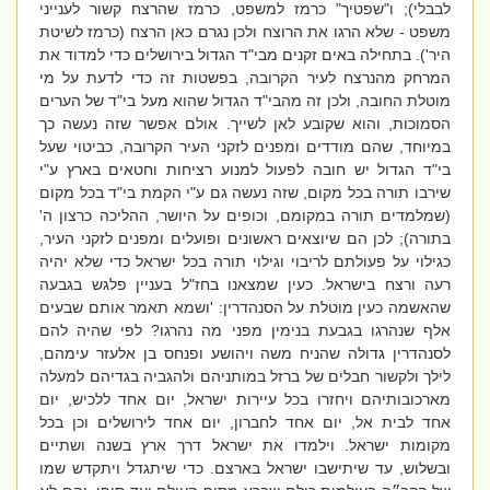
לבבלי); ו"שפטיך" כרמז למשפט, כרמז שהרצח קשור לענייני
משפט - שלא הרגו את הרוצח ולכן נגרם כאן הרצח (כרמז לשיטת
היר'). בתחילה באים זקנים מבי"ד הגדול בירושלים כדי למדוד את
המרחק מהנרצח לעיר הקרובה, בפשטות זה כדי לדעת על מי
מוטלת החובה, ולכן זה מהבי"ד הגדול שהוא מעל בי"ד של הערים
הסמוכות, והוא שקובע לאן לשייך. אולם אפשר שזה נעשה כך
במיוחד, שהם מודדים ומפנים לזקני העיר הקרובה, כביטוי שעל
בי"ד הגדול יש חובה לפעול למנוע רציחות וחטאים בארץ ע"י
שירבו תורה בכל מקום, שזה נעשה גם ע"י הקמת בי"ד בכל מקום
(שמלמדים תורה במקומם, וכופים על היושר, ההליכה כרצון ה'
בתורה); לכן הם שיוצאים ראשונים ופועלים ומפנים לזקני העיר,
כגילוי על פעולתם לריבוי וגילוי תורה בכל ישראל כדי שלא יהיה
רעה ורצח בישראל. כעין שמצאנו בחז"ל בעניין פלגש בגבעה
שהאשמה כעין מוטלת על הסנהדרין: 'ושמא תאמר אותם שבעים
אלף שנהרגו בגבעת בנימין מפני מה נהרגו? לפי שהיה להם
לסנהדרין גדולה שהניח משה ויהושע ופנחס בן אלעזר עימהם,
לילך ולקשור חבלים של ברזל במותניהם ולהגביה בגדיהם למעלה
מארכובותיהם ויחזרו בכל עיירות ישראל, יום אחד ללכיש, יום
אחד לבית אל, יום אחד לחברון, יום אחד לירושלים וכן בכל
מקומות ישראל. וילמדו את ישראל דרך ארץ בשנה ושתיים
ובשלוש, עד שיתישבו ישראל בארצם. כדי שיתגדל ויתקדש שמו