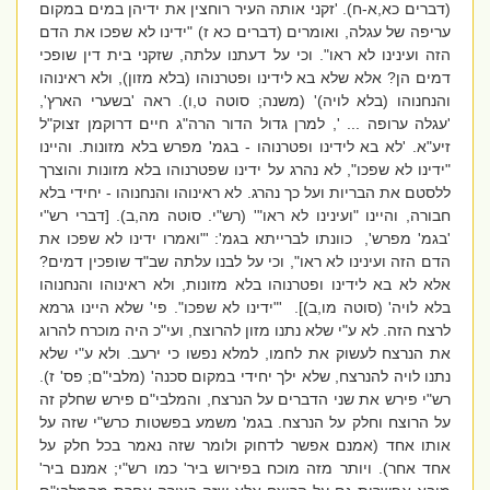
(דברים כא,א-ח). 'זקני אותה העיר רוחצין את ידיהן במים במקום
עריפה של עגלה, ואומרים (דברים כא ז) "ידינו לא שפכו את הדם
הזה ועינינו לא ראו". וכי על דעתנו עלתה, שזקני בית דין שופכי
דמים הן? אלא שלא בא לידינו ופטרנוהו (בלא מזון), ולא ראינוהו
והנחנוהו (בלא לויה)' (משנה; סוטה ט,ו). ראה 'בשערי הארץ',
'עגלה ערופה ... ', למרן גדול הדור הרה"ג חיים דרוקמן זצוק"ל
זיע"א. 'לא בא לידינו ופטרנוהו - בגמ' מפרש בלא מזונות. והיינו
"ידינו לא שפכו", לא נהרג על ידינו שפטרנוהו בלא מזונות והוצרך
ללסטם את הבריות ועל כך נהרג. לא ראינוהו והנחנוהו - יחידי בלא
חבורה, והיינו "ועינינו לא ראו"' (רש"י. סוטה מה,ב). [דברי רש"י
'בגמ' מפרש', כוונתו לברייתא בגמ': '"ואמרו ידינו לא שפכו את
הדם הזה ועינינו לא ראו", וכי על לבנו עלתה שב"ד שופכין דמים?
אלא לא בא לידינו ופטרנוהו בלא מזונות, ולא ראינוהו והנחנוהו
בלא לויה' (סוטה מו,ב)]. '"ידינו לא שפכו". פי' שלא היינו גרמא
לרצח הזה. לא ע"י שלא נתנו מזון להרוצח, ועי"כ היה מוכרח להרוג
את הנרצח לעשוק את לחמו, למלא נפשו כי ירעב. ולא ע"י שלא
נתנו לויה להנרצח, שלא ילך יחידי במקום סכנה' (מלבי"ם; פס' ז).
רש"י פירש את שני הדברים על הנרצח, והמלבי"ם פירש שחלק זה
על הרוצח וחלק על הנרצח. בגמ' משמע בפשטות כרש"י שזה על
אותו אחד (אמנם אפשר לדחוק ולומר שזה נאמר בכל חלק על
אחד אחר). ויותר מזה מוכח בפירוש ביר' כמו רש"י; אמנם ביר'