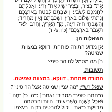
יְבוּלָהּ, וְעֵץ הַשָּׂדֶה יִתֵּן פִּרְיוֹ. וְהִשִּׂיג לָכֶם דַּיִשׁ
אֶת־ בָּצִיר, וּבָצִיר יַשִּׂיג אֶת־ זָרַע; וַאֲכַלְתֶּם
לַחְמְכֶם לָשֹׂבַע, וִישַׁבְתֶּם לָבֶטַח בְּאַרְצְכֶם.
וְנָתַתִּי שָׁלוֹם בָּאָרֶץ, וּשְׁכַבְתֶּם וְאֵין מַחֲרִיד;
וְהִשְׁבַּתִּי חַיָּה רָעָה, מִן־ הָאָרֶץ, וְחֶרֶב, לֹא־
תַעֲבֹר בְּאַרְצְכֶם".
[כ"ו, ג'- ז']
השאלות הן:
א] מדוע התורה פותחת
דווקא במצוות
שמיטה?
ב] מה מסמל לנו הר סיני?
תשובות
.
התורה פותחת , דווקא, במצוות שמיטה.
שואל רש"י:
"מה עניין שמיטה אצל הר סיני"?
ה"חתם סופר"
מסביר: נאמר:
[ כ"ה, כ'] "מַה ־
נֹּאכַל בַּשָּׁנָה הַשְּׁבִיעִית"
היות והבטחה
מדויקת כזאת - יכול להבטיח רק ה' בעצמו ,