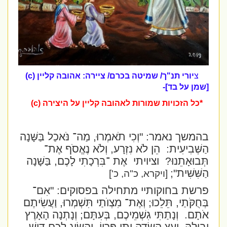
צ
יורי תנ"ך/ שמיטה בכרם/ ציירה: אהובה קליין (c)
[שמן על בד]-
*כל הזכויות שמורות לאהובה קליין על היצירה (c)
בהמשך נאמר: "
וְכִי תֹאמְרוּ, מַה־ נֹּאכַל בַּשָּׁנָה
הַשְּׁבִיעִית:
הֵן לֹא נִזְרָע, וְלֹא נֶאֱסֹף אֶת־
תְּבוּאָתֵנוּ?
וציויתי
אֶת ־בִּרְכָתִי לָכֶם, בַּשָּׁנָה
הַשִּׁשִּׁית";
[ויקרא, כ"ה, כ']
פרשת בחוקותיי מתחילה בפסוקים:
"אִם־
בְּחֻקֹּתַי, תֵּלֵכוּ; וְאֶת־ מִצְוֺתַי תִּשְׁמְרוּ, וַעֲשִׂיתֶם
אֹתָם.
וְנָתַתִּי גִשְׁמֵיכֶם, בְּעִתָּם; וְנָתְנָה הָאָרֶץ