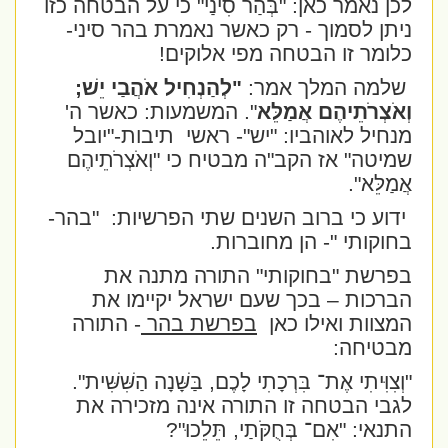
לכן נאמר כאן: "בְּהַר סִינַי
" כי על הבטחה כזו
ניתן לסמוך - רק כאשר נאמרת בהר סיני-
כלומר זו הבטחה מפי אלוקים!
שלמה המלך אמר:
"
לְהַנְחִיל אֹהֲבַי יֵשׁ;
וְאֹצְרֹתֵיהֶם אֲמַלֵּא
".
המשמעות: כאשר ה'
מנחיל לאוהביו: "יש"- ראשי
תיבות-"יובל
שמיטה" אז הקב"ה מבטיח כי
"וְאֹצְרֹתֵיהֶם
אֲמַלֵּא".
ידוע כי ברוב השנים שתי הפרשיות:
"בהר-
בחוקותי "- הן מחוברות.
בפרשת "בחוקותי" התורה מתנה את
הברכות – בכך שעם ישראל יקיימו את
המצוות ואילו כאן
בפרשת בהר
- התורה
מבטיחה:
"וְצִוִּיתִי אֶת־ בִּרְכָתִי לָכֶם, בַּשָּׁנָה הַשִּׁשִּׁית".
לגבי הבטחה זו התורה אינה מזכירה את
התנאי: "
אִם־ בְּחֻקֹּתַי, תֵּלֵכוּ"?