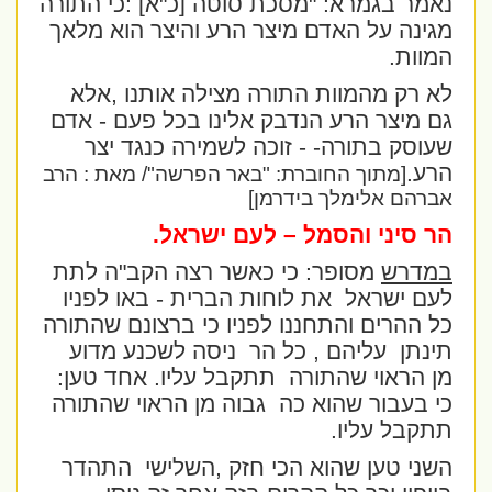
נאמר בגמרא: "מסכת סוטה [כ"א] :כי התורה
מגינה על האדם מיצר הרע והיצר הוא מלאך
המוות.
לא רק מהמוות התורה מצילה אותנו ,אלא
גם מיצר הרע הנדבק אלינו בכל פעם - אדם
שעוסק בתורה- - זוכה לשמירה כנגד יצר
הרע.
[מתוך החוברת: "באר הפרשה"/ מאת : הרב
אברהם אלימלך בידרמן]
הר סיני והסמל – לעם ישראל.
במדרש
מסופר: כי כאשר רצה הקב"ה לתת
לעם ישראל
את לוחות הברית - באו לפניו
כל ההרים והתחננו לפניו כי ברצונם שהתורה
תינתן
עליהם , כל הר
ניסה לשכנע מדוע
מן הראוי שהתורה
תתקבל עליו. אחד טען:
כי בעבור שהוא כה
גבוה מן הראוי שהתורה
תתקבל עליו.
השני טען שהוא הכי חזק ,השלישי
התהדר