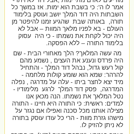
מודיעים לאדם מתי ימות ,אבל דוד לא ויתר-
אמר לו ה': כי בשבת הוא ימות. אז במשך כל
השבתות היה דוד המלך יושב ועוסק בלימוד
תורה,
באותה שבת
שהגיע זמנו להיפטר מן
העולם - בא לפניו מלאך המוות – אבל לא
היה יכול לקחת את נשמתו - כי היה
עסוק
בלימוד התורה – ללא הפסקה.
מה עשה המלאך? הלך מאחורי הבית - שם
היה פרדס ונענע את העצים , נשמע מהם
קול רעש גדול, נבהל דוד המלך - והתחיל
להרהר: שמא הוא שומע קולות מלחמה -
מיד יצא לחצר ביתו - עלה על מדרגה , נפלה
המדרגה,
פסק דוד המלך
לרגע
מלימודיו -
נטל המלאך את נשמתו. הנה מכאן אנו
למדים: ראשית: כי התורה היא חיינו - התורה
מצילה אותנו מכל סכנה ואפילו אם נגזר על
מישהו גזרת מוות - הרי כל עודו עוסק בתורה
לא ניתן להזיק לו.