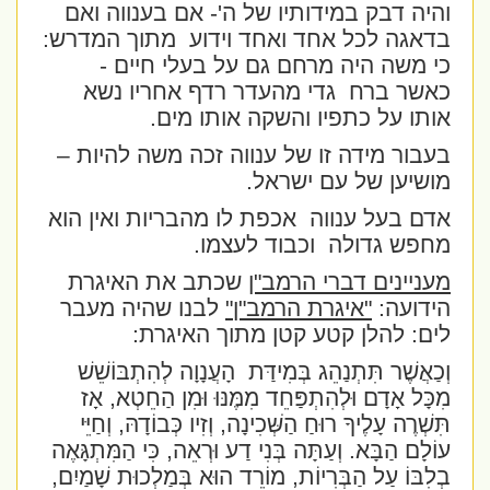
והיה דבק במידותיו של ה'- אם בענווה ואם
בדאגה לכל אחד ואחד וידוע
מתוך המדרש:
כי משה היה מרחם גם על בעלי חיים -
כאשר ברח
גדי מהעדר רדף אחריו נשא
אותו על כתפיו והשקה אותו מים.
בעבור מידה זו של ענווה זכה משה להיות –
מושיען של עם ישראל.
אדם בעל ענווה
אכפת לו מהבריות ואין הוא
מחפש גדולה
וכבוד לעצמו.
מעניינים דברי הרמב"ן
שכתב את האיגרת
הידועה:
"איגרת הרמב"ן"
לבנו שהיה מעבר
לים: להלן קטע קטן מתוך האיגרת:
וְכַאֲשֶׁר תִּתְנַהֵג בְּמִידַּת
הָעֲנָוָה לְהִתְבּוֹשֵׁשׁ
מִכָּל אָדָם וּלְהִתְפַּחֵד מִמֶּנּוּ וּמִן הַחֵטְא, אָז
תִּשְׁרֶה עָלֶיךָ רוּחַ הַשְּׁכִינָה, וְזִיו כְּבוֹדָהּ, וְחַיֵּי
עוֹלָם הַבָּא. וְעַתָּה בְּנִי דַע וּרְאֵה, כִּי הַמִּתְגָּאֶה
בְלִבּוֹ עַל הַבְּרִיוֹת, מוֹרֵד הוּא בְּמַלְכוּת שָׁמַיִם,