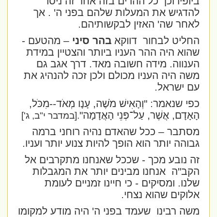
ביופיו וכך כל ההרים בזה אחר זה ניסו
להדגיש את המעלות שלהם בפני ה' . אך
לאחר שה' האזין לבקשותיהם.
החליט לבחור
דווקא
בהר סיני
– מהטעם -
שהוא היה ההר העניו ביותר והצטיין במידת
הענווה. מידה חשובה מאד. דרך אגב גם
משה היה העניו מכולם ולכן זכה להנהיג את
עם ישראל.
כפי שנאמר: "
וְהָאִישׁ מֹשֶׁה, עָנָו מְאֹד--מִכֹּל,
הָאָדָם, אֲשֶׁר, עַל־פְּנֵי הָאֲדָמָה"
.
[במדבר י"ב, ג']
מסתבר – ככל שהאדם נהיה רוחני ברמה
גבוהה יותר הוא הופך להיות צנוע יותר ועניו.
זה נובע מכך - שככל שאנחנו מתקרבים אל
הקב"ה
אנחנו מבינים יותר את המגבלות
שלנו. ומסיקים - כי חיינו זמניים לעומת
אלוקים שהוא נצחי.
משה רבינו
שעמד בפני ה' היה מודע למקומו