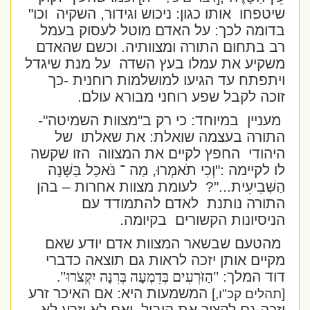
שיטפחו
אותו כגון: ניכוש וגידור, השקיה
וכו"
בדומה לכך: על האדם מוטל לעסוק בעמל
רב בתחום התורה ומצוותיה. וכשם שהאדם
משקיע את עמלו בעץ השדה
על מנת שיגדל
ויתפתח עד הגיעו למושלמות רוחנית -כך
זוכה לקבל שפע רוחני מבורא עולם.
מעניין
במיוחד: כי רק ב"מצוות השמיטה"-
התורה בעצמה שואלת: את שאלתו
של
היהודי
החפץ לקיים את המצווה
הזו שקשה
לו לקיימה :"
וְכִי תֹאמְרוּ, מַה ־ נֹּאכַל בַּשָּׁנָה
הַשְּׁבִיעִית
..."?
לעומת מצוות אחרות – בהן
התורה נותנת
לאדם להתמודד עם
הניסיונות הקשורים
בקיומה.
מהטעם שבשאר המצוות אדם יודע שאם
מקיים אותן יזכה לראות גם תוצאה כדברי
דוד המלך:
"הַזֹּרְעִים בְּדִמְעָה בְּרִנָּה יִקְצֹרוּ
."
המשמעות היא: אם האיכר זרע
[תהלים קכ"ו,]