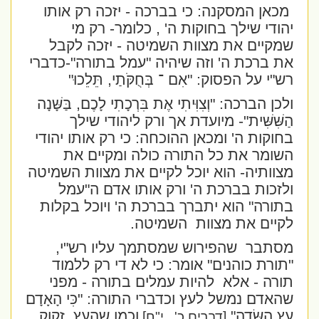
מכאן המסקנה: כי בברכה - יזכה רק אותו
יהודי שילך בחוקות ה'
, כלומר- רק מי
שמקיים את מצוות השמיטה - יזכה לקבל
את ברכת ה' וזה שיהיה "עמל בתורה"-כדברי
רש"י על הפסוק:
"אִם ־ בְּחֻקֹּתַי, תֵּלֵכוּ"
ולכן הברכה: "
וְצִוִּיתִי אֶת בִּרְכָתִי לָכֶם, בַּשָּׁנָה
הַשִּׁשִּׁית"
- מיועדת אך ורק ליהודי שילך
בחוקות ה' ומכאן ההוכחה: כי רק אותו יהודי
השומר את כל התורה כולה ומקיים את
מצוותיה- הוא יוכל לקיים את מצוות השמיטה
ולזכות בברכת ה' ורק אותו אדם ה"עמל
בתורה" הוא יתברך בברכת ה' ויוכל בקלות
לקיים את מצוות
השמיטה.
מסתבר
שהפירוש שמסתמך עליו רש"י,
"תורת כוהנים" אומר: כי לא די רק ללמוד
תורה - אלא
להיות עמלים בתורה - מפני
שהאדם נמשל לעץ וכדברי התורה: "
כִּי הָאָדָם
עֵץ הַשָּׂדֶה",
וכמו שהעץ
זקוק
[דברים כ',
י"ח]