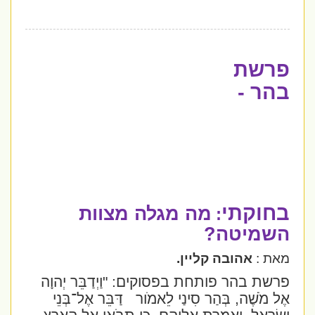
פרשת
בהר -
בחוקתי
מה מגלה מצוות
:
השמיטה?
מאת :
אהובה קליין.
פרשת בהר פותחת בפסוקים:
"וַיְדַבֵּר יְהוָה
אֶל מֹשֶׁה, בְּהַר סִינַי לֵאמֹור
דַּבֵּר אֶל־בְּנֵי