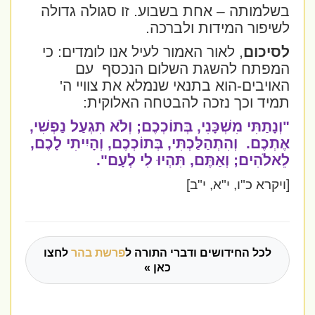
בשלמותה – אחת בשבוע. זו סגולה גדולה
לשיפור המידות ולברכה.
לסיכום
, לאור האמור לעיל אנו לומדים: כי
המפתח להשגת השלום הנכסף
עם
האויבים-הוא בתנאי שנמלא את צוויי ה'
תמיד וכך נזכה להבטחה האלוקית:
"וְנָתַתִּי מִשְׁכָּנִי, בְּתוֹכְכֶם; וְלֹא תִגְעַל נַפְשִׁי,
אֶתְכֶם.
וְהִתְהַלַּכְתִּי, בְּתוֹכְכֶם, וְהָיִיתִי לָכֶם,
לֵאלֹהִים; וְאַתֶּם, תִּהְיוּ לִי לְעָם".
[ויקרא כ"ו, י"א, י"ב]
לכל החידושים ודברי התורה ל
פרשת בהר
לחצו
כאן »