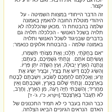
יזכה גם לקצור את היבול. ואם לא יזרע לא
יקצור.
זה הדבר הייחודי במצוות השמיטה - על
היהודי מוטלת החובה להאמין באמונה
שלמה בהבטחת ה' .מכאן שהכלכלה לא
תלויה בשכל האנושי - הכלכלה תלויה גם
בדברים שבניגוד לשכל האנושי ותלויה
באמונה שלמה - בהבטחת אלוקים כנאמר:
"אִם בְּחֻקֹּתַי, תֵּלֵכוּ; וְאֶת מִצְוֺתַי תִּשְׁמְרוּ,
וַעֲשִׂיתֶם אֹתָם.
וְנָתַתִּי גִשְׁמֵיכֶם, בְּעִתָּם;
וְנָתְנָה הָאָרֶץ יְבוּלָהּ, וְעֵץ הַשָּׂדֶה יִתֵּן פִּרְיוֹ.
וְהִשִּׂיג לָכֶם דַּיִשׁ אֶת בָּצִיר, וּבָצִיר יַשִּׂיג אֶת
זָרַע; וַאֲכַלְתֶּם לַחְמְכֶם לָשֹׂבַע, וִישַׁבְתֶּם לָבֶטַח
בְּאַרְצְכֶם. וְנָתַתִּי שָׁלוֹם בָּאָרֶץ, וּשְׁכַבְתֶּם וְאֵין
מַחֲרִיד; וְהִשְׁבַּתִּי חַיָּה רָעָה, מִן הָאָרֶץ, וְחֶרֶב,
לֹא תַעֲבֹר בְּאַרְצְכֶם"
.
[ויקרא, כ"ו, ג'- ז']
כבר הוכח בעבר כי לא תמיד התכנונים של
האדם
הנראים הגיוניים הביאו הצלחה.