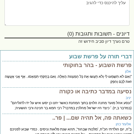
דיונים - תשובות ותגובות (0)
טרם נערך דיון סביב חידוש זה
ברי תורה על פרשת שבוע
רשת השבוע - בהר בחוקותי
לון
ְאִם לֹא תִשְׁמְעוּ לִי וְלֹא תַעֲשׂוּ אֵת כָּל הַמִּצְווֹת הָאֵלֶּה. וְאִם בְּחֻקֹּתַי תִּמְאָסוּ.. אַף אֲנִי אֶעֱשֶׂה
ֹאת לָכֶם וְהִפְקַ
סיעה במדבר כתיבה או כקורה
יב
נסע אהל מועד מחנה הלוים בתוך המחנת כאשר יחנו כן יסעו איש על ידו לדגליהם"
מדבר ב,יז). ' כיצד היו ישראל מהלכין במדבר? רבי חמא בר חנינה ורבי הושעיה;
שאתה פה, אל תהיה שם... | פר..
לעזר כהן
ה, יום הולדתי הכ"ח, 'מלכות שבהוד', תהא שנת פלאות וניסים . כמדי שבוע לפניכם