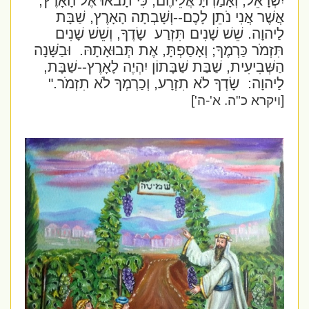
יִשְׂרָאֵל, וְאָמַרְתָּ אֲלֵיהֶם, כִּי תָבֹאוּ אֶל הָאָרֶץ,
אֲשֶׁר אֲנִי נֹתֵן לָכֶם--וְשָׁבְתָה הָאָרֶץ, שַׁבָּת
לַיהוָה. שֵׁשׁ שָׁנִים תִּזְרַע שָׂדֶךָ, וְשֵׁשׁ שָׁנִים
תִּזְמֹר כַּרְמֶךָ; וְאָסַפְתָּ, אֶת תְּבוּאָתָהּ.
וּבַשָּׁנָה
הַשְּׁבִיעִית, שַׁבַּת שַׁבָּתוֹן יִהְיֶה לָאָרֶץ--שַׁבָּת,
לַיהוָה:
שָׂדְךָ לֹא תִזְרָע, וְכַרְמְךָ לֹא תִזְמֹר.
"
[ויקרא כ"ה. א'-ה']