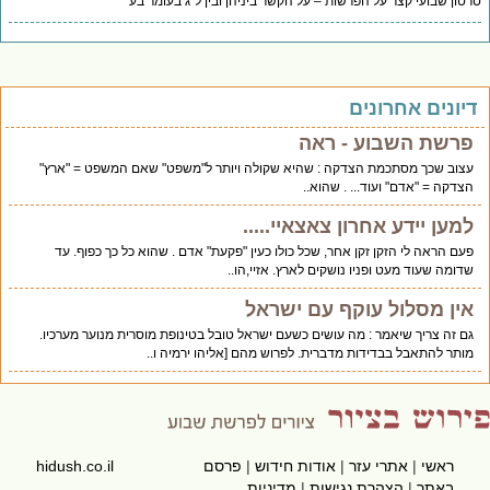
טון שבועי קצר על הפרשות – על הקשר ביניהן ובין ל"ג בעומר בע
יונים אחרונים
פרשת השבוע - ראה
עצוב שכך מסתכמת הצדקה : שהיא שקולה ויותר ל"משפט" שאם המשפט = "ארץ"
הצדקה = "אדם" ועוד... . שהוא..
למען יידע אחרון צאצאיי.....
פעם הראה לי הזקן זקן אחר, שכל כולו כעין "פקעת" אדם . שהוא כל כך כפוף. עד
שדומה שעוד מעט ופניו נושקים לארץ. אזיי,הו..
אין מסלול עוקף עם ישראל
גם זה צריך שיאמר : מה עושים כשעם ישראל טובל בטינופת מוסרית מנוער מערכיו.
מותר להתאבל בבדידות מדברית. לפרוש מהם [אליהו ירמיה ו..
ראשי
|
אתרי עזר
|
אודות חידוש
|
פרסם
hidush.co.il
באתר
|
הצהרת נגישות
|
מדיניות