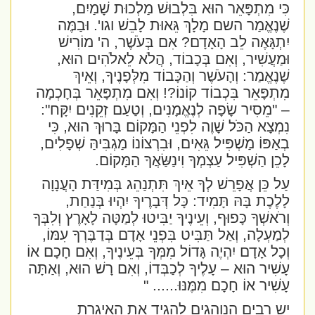
כִּי מִתְפָּאֵר הוּא בִּלְבוּשׁ מַלְכוּת שָׁמַיִם,
שֶׁנֶאֱמַר השם מָלָךְ גֵּאוּת לָבֵשׁ וגו'. וּבַמֶּה
יִתְגָּאֶה לֵב הָאָדָם? אִם בְּעֹשֶׁר, ה' מוֹרִישׁ
וּמַעֲשִׁיר, וְאִם בְּכָבוֹד, הֲלֹא לֵאלֹהִים הוּא,
שֶׁנֶאֱמַר: וְהָעֹשֶׁר וְהַכָּבוֹד מִלְּפָנֶיךָ, וְאֵיךְ
מִתְפָּאֵר בִּכְבוֹד קוֹנוֹ?! וְאִם מִתְפָּאֵר בְּחָכְמָה
– "מֵסִיר שָׂפָה לְנֶאֱמָנִים, וְטַעַם זְקֵנִים יִקָּח":
נִמְצָא הַכֹּל שָׁוֶה לִפְנֵי הַמָּקוֹם בָּרוּךְ הוּא, כִּי
בְאַפּוֹ מַשְׁפִּיל גֵּאִים, וּבִרְצוֹנוֹ מַגְבִּיהַּ שְׁפָלִים,
לָכֵן הַשְׁפִּיל עַצְמְךָ וִינַשַּׂאֲךָ הַמָּקוֹם.
עַל כֵּן אֲפָרֵשׁ לְךָ אֵיךְ תִּתְנַהֵג בְּמִידַּת הָעֲנָוָה
לָלֶכֶת בָּהּ תָּמִיד: כָּל דְּבָרֶיךָ יִהְיוּ בְּנַחַת,
וְרֹאשְׁךָ כָּפוּף, וְעֵינֶיךָ יַבִּיטוּ לְמַטָּה לָאָרֶץ וְלִבְּךָ
לְמַעְלָה, וְאַל תַּבִּיט בִּפְנֵי אָדָם בְּדַבֶּרְךָ עִמּוֹ,
וְכָל אָדָם יִהְיֶה גָּדוֹל מִמְּךָ בְּעֵינֶיךָ, וְאִם חָכָם אוֹ
עָשִׁיר הוּא – עָלֶיךָ לְכַבְּדוֹ, וְאִם רָשׁ הוּא, וְאַתָּה
עָשִׁיר אוֹ חָכָם מִמֶּנּוּ
...... "
יש רבים הנוהגים להגיד את האיגרת