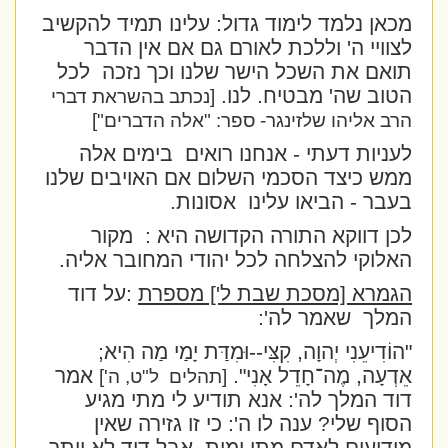
מכאן נלמד לימוד גדול: עלינו תמיד להקשיב
לצוויי ה' וללכת לאורם גם אם אין הדבר
תואם את השכל הישר שלנו וכך נזכה
לכל
הטוב שה' מבטיח. לנו.
[נכתב בהשראת דברי
הרב אליהו שלזינגר- ספר: "אלה הדברים"]
לעניות דעתי - אנחנו רואים
בימים אלה
ממש כיצד הסכמי השלום אם האויבים שלנו
בעבר - הביאו עלינו
אסונות.
לכן דווקא התורה הקדושה היא :
מקור
האלוקי להצלחה לכל יהודי המחובר אליה.
הגמרא [מסכת שבת ל'] מספרת
:על דוד
המלך
שאמר לה':
"הוֹדִיעֵנִי יְהוָה, קִצִּי--וּמִדַּת יָמַי מַה הִיא;
אֵדְעָה, מֶה־חָדֵל אָנִי".
אמר
[תהלים
ל"ט, ה']
דוד המלך לה': אנא תודיע לי מתי מגיע
הסוף שלי? ענה לו ה': כי זו גזירה שאין