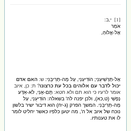
י,ב:
[1]
אֹמַר
אֶל-אֱלוֹהַּ,
אַל-תַּרְשִׁיעֵנִי; הוֹדִיעֵנִי, עַל מַה-תְּרִיבֵנִי:
ש:
האם אדם
יכול לדבר עם אלוהים בכל עת כרצונו
? ת: כן, איוב
אומר לרעיו כי הוא תם ולא חטא:
תָּם-אָנִי, לֹא-אֵדַע
נַפְשִׁי (ט,כא), ולכן יפנה לה' בשאלה
:
הוֹדִיעֵנִי, עַל
מַה-תְּרִיבֵנִי. המשך הפרק (ג-יח) הוא דיבור ישיר בלשון
נוכח של איוב אל ה', מה יטען כלפיו כאשר יחליט לומר
לו את טענותיו.