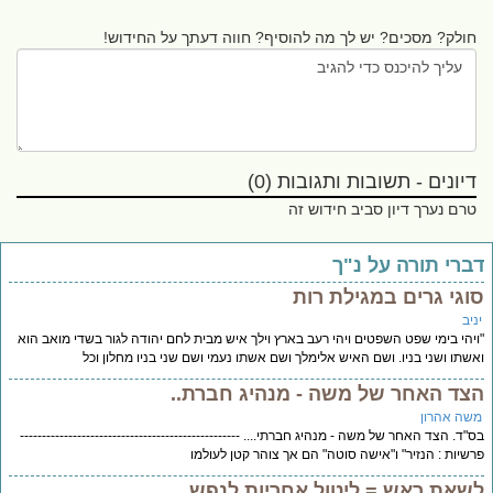
חולק? מסכים? יש לך מה להוסיף? חווה דעתך על החידוש!
דיונים - תשובות ותגובות (0)
טרם נערך דיון סביב חידוש זה
ברי תורה על נ"ך
וגי גרים במגילת רות
יב
יהי בימי שפט השפטים ויהי רעב בארץ וילך איש מבית לחם יהודה לגור בשדי מואב הוא
שתו ושני בניו. ושם האיש אלימלך ושם אשתו נעמי ושם שני בניו מחלון וכל
צד האחר של משה - מנהיג חברת..
שה אהרון
"ד. הצד האחר של משה - מנהיג חברתי.... --------------------------------------------------
שיות : הנזיר" ו"אישה סוטה" הם אך צוהר קטן לעולמו
שאת ראש = ליטול אחריות לנפש..