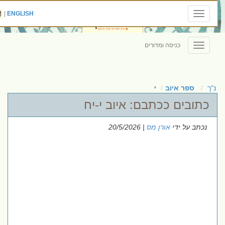
|
ENGLISH
Toggle
navigation
כניסה ומדורים
Toggle
navigation
נ"ך
ספר איוב
י
כתובים ככתבם: איוב י-יח
נכתב על ידי
אורן מס
| 20/5/2026