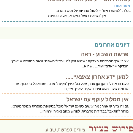
שה אהרון
"ד. "לשאת ראש" = ליטול אחריות על נפש האדם. --------------------------------------------
------------------ אין "נשיאת ראש" במקרא , אלא בבחינת
יונים אחרונים
פרשת השבוע - ראה
עצוב שכך מסתכמת הצדקה : שהיא שקולה ויותר ל"משפט" שאם המשפט = "ארץ"
הצדקה = "אדם" ועוד... . שהוא..
למען יידע אחרון צאצאיי.....
פעם הראה לי הזקן זקן אחר, שכל כולו כעין "פקעת" אדם . שהוא כל כך כפוף. עד
שדומה שעוד מעט ופניו נושקים לארץ. אזיי,הו..
אין מסלול עוקף עם ישראל
גם זה צריך שיאמר : מה עושים כשעם ישראל טובל בטינופת מוסרית מנוער מערכיו.
מותר להתאבל בבדידות מדברית. לפרוש מהם [אליהו ירמיה ו..