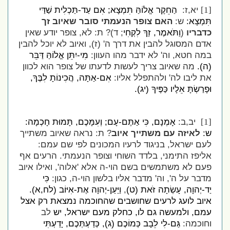
יא,ז:
הַחֵקֶר אֱלוֹהַּ תִּמְצָא; אִם עַד-תַּכְלִית שַׁדַּי
[1]
תִּמְצָא
:
ש:
האם צופר הנעמתי סובר שאיוב זך
כדבריו
(
וַתֹּאמֶר, זַךְ לִקְחִי
; ד)? ת: לא, צופר יודע שאין
אדם המסוגל להבין את דרך ה' (ז), ואיוב לא יוכל להבין
במה חטא, וה' לא ידבר מהו העוון:
מִי-יִתֵּן אֱלוֹהַּ דַּבֵּר
(ה).
מה שאיוב צריך לעשות לדעתו של צופר הוא לכוון
את ליבו לה' ולהתפלל אליו:
אִם-אַתָּה, הֲכִינוֹתָ לִבֶּךָ,
וּפָרַשְׂתָּ אֵלָיו כַּפֶּיךָ (יג).
יב,ב:
אָמְנָם, כִּי אַתֶּם-עָם; וְעִמָּכֶם, תָּמוּת חָכְמָה:
[1]
ש:
לאיזה עם משתייך איוב
? ת: נראה שאיוב משתייך
לעם ישראל, בניגוד לרעיו המכונים לפי שם עמם:
אליפז התימני, בלדד השוחי וצופר הנעמתי. הרעים אף
פעם לא משתמשים בשם הוי-ה אלא 'אלוה', ואילו איוב
מדבר על ה', וה' מדבר אליו בלשון הוי-ה, כגון:
כִּי
יַד-יְהוָה, עָשְׂתָה זֹּאת (ט)
,
וַיַּעַן-יְהוָה אֶת-אִיּוֹב (לח,א).
איוב לועג לרעים שחושבים שהחוכמה נמצאת רק אצל
עמם, ולמעשה גם לו, כחלק מעם ישראל, יש
לב
וחוכמה:
גַּם-לִי לֵבָב כְּמוֹכֶם (ג), כְּדַעְתְּכֶם, יָדַעְתִּי