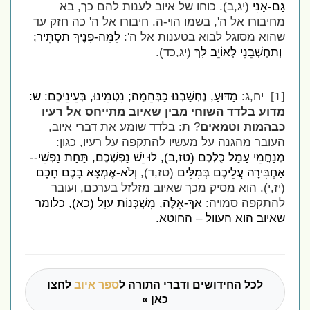
גַם-אָנִי
(יג,ב). כוחו של איוב לענות להם כך, בא
מחיבורו אל ה', בשמו הוי-ה. חיבורו אל ה' כה חזק עד
שהוא מסוגל לבוא בטענות אל ה':
לָמָּה-פָנֶיךָ תַסְתִּיר;
וְתַחְשְׁבֵנִי לְאוֹיֵב לָךְ
(יג,כד).
יח,ג:
מַדּוּעַ, נֶחְשַׁבְנוּ כַבְּהֵמָה; נִטְמִינוּ, בְּעֵינֵיכֶם: ש:
[1]
מדוע בלדד השוחי מבין שאיוב מתייחס אל רעיו
כבהמות וטמאים
? ת: בלדד שומע את דברי איוב,
העובר מהגנה על מעשיו להתקפה על רעיו, כגון:
מְנַחֲמֵי עָמָל כֻּלְּכֶם (טז,ב), לוּ יֵשׁ נַפְשְׁכֶם, תַּחַת נַפְשִׁי--
אַחְבִּירָה עֲלֵיכֶם בְּמִלִּים
(טז,ד),
וְלֹא-אֶמְצָא בָכֶם חָכָם
(יז,י). הוא מסיק מכך שאיוב מזלזל בערכם, ועובר
להתקפה סמויה:
אַךְ-אֵלֶּה, מִשְׁכְּנוֹת עַוָּל (כא), כלומר
שאיוב הוא העוול – החוטא.
לכל החידושים ודברי התורה ל
ספר איוב
לחצו
כאן »