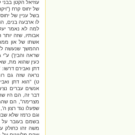
עוזיאל הקטן בבני 
של יחוס קרח ("
ויק
בשל עניין של יחו
לו ארבעה בנים, הו
למה לא נאמר יעקב
אבותיו, שזה יותר 
אשתו של און ממה 
ההמשך שנעשה לו 
שראה והבין'
) ע"י 
כעין שהוא מת, שא
דתן ואבירם דרשו: '
נראה שזה גם רומ
ט) "הוא דתן ואביר
אנשים עברים נצים
דבר זה, הם היו שה
מצרימה", הם שהמרו
שפעלו נגד רצון ה'
וגם כרמז שלא שבו
בשמם בעובר על ד
משה זהו כחולק על
שהם מלעיגים על ה