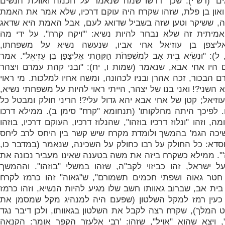
' (רש"י). שכך דרשו שמה שנאמר על חכמה ואוולת הנשים
ואון בן פלת, שזהו שקרח היה עוקם דרכיו, שלא אמר את האמת
, ששיקר וטען שזה בשביל שדואג לעם, אבל האמת היא שדאג
אמיתית זה שלא נבחר להיות נשיא: '
"ויקח קרח". על ידי מה
ליצפן בן עוזיאל אחי אביו, שנעשה נשיא על משפחתו,
ּנְשִׂיא בֵית אָב לְמִשְׁפְּחֹת הַקְּהָתִי אֱלִיצָפָן בֶּן עֻזִּיאֵל". אמר
היו אחי אבא, שנאמר (שמות ו, יח): "ובני קהת עמרם ויצהר
. עמרם הבכור, זכה אהרן ובניו לכהונה, ומשה אחיו למלכות. מי ראוי
 השני?! ואני בנו של יצהר, הייתי ראוי להיות על משפחתי נשיא,
וזיאל; קטן של אחי אבא יהא גדול עלי?! הריני חולק ומבטל כל
 לפיכך היתה מחלקותו' (תנחומא "קרח" סימן ב). ממילא דרכו
ה, וזהו "
ונלוז דרכיו בוזהו", שהנלוז דרכיו, העוקם דרכיו, בוזהו
כה הגמ' בהמשך ולומדת מקרח שיש קשר בין היחס לרב ליחס
דא: כל החולק על רבו כחולק על השכינה, שנאמר (במדבר כו,
'''. ממילא כשקרח ביזה את משה בטענה שאינו מעביר נכונה את
 ישראל, זהו כביזוי לקב"ה, שזהו במשלי "בוזהו".
וההמשך
 חטר גאוה ושפתי חכמים תשמורם", ש"גאוה" זהו כרמז לקרח
ית אב, שברוב גאוותו חשב שלו מגיע להיות הנשיא, וזהו כרמז
 כעין רמז למקל השלטון (שפעם היה למנהיג מקל שמסמן את
ט המלך), שקרח רצה לקבל את השלטון בגאוותו, ולכן דיבר נגד
 ויצא שהוא "אויל", שזהו: '
רבי אלעזר הקפר אומר: הקנאה