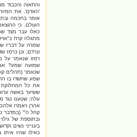
והתאוה והכבוד מו
'האדם', את המיוח
אומר בחכמה ובתב
העולם. כי ההוצאה
כאלו עבר מצד שהו
מתגלה קרח כ"אויל"
שמרה על דבריו של
ונרדם; וכן כרמז 
רמזו שנאמר על מח
שמועה שמע? אמר
שנאמר (תהלים קו, 
שמע שחשדו בו הרי 
את כל המחלוקת זו
ששיער באשה ערווה
עלה; שטענו נגד מ
אהרן ויאמרו אלהם
קהל ה'" (במדבר ט
ובתוספת של גילוי
בענייני נשים וקד
כאילו שהיו איתו 