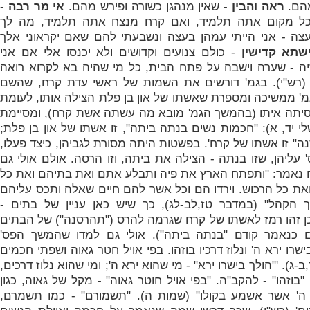
מהם.
ראה והבין
- שאין מנהגן כשורה ופירש מהם.
אי מר רבה
-
ל מקום אתה תלמיד, ואם קרח מנצח אתה תלמיד, מה לך
עצה - אני הייתי עמהן בעצה ונשבעתי להם שאם יקראוני אלך
ישתא קדישין
- כולם צנועים וקדושים ולא יכנסו אלי אם אני
ה - שערה וישבה על פתח הבית, כל מי שהיה בא לקרוא רואה
 (רש"י). בגמ' דורשים את השמות של ראשי עדת קרח, שהשם
מ' ממשיכה ומספרת שאשתו של און בן פלת הצילה אותו, לעומת
יתה איתו (בהמשך הגמ' מובא מה עשתה אשת קרח), ומסיימת
לי יד, א): "חכמות נשים בנתה ביתה", זו אשתו של און בן פלת;
ה" זו אשתו של קרח'. בפשטות היתה מסורת לגביהן, כיצד פעלו,
 עליהן, שזו בנתה - הצילה את ביתה, וזו הרסה. אולם אולי גם
 נאמר: "
ותפתח הארץ את פיה ותבלע אתם ואת בתיהם ואת כל
ת כל הרכוש. וירדו הם וכל אשר להם חיים שאלה ותכס עליהם
 הקהל" (במדבר טז,לב-לג), כך שיש כאן עניין של בתים -
כן זהו רמז לאשתו של קרח שגרמה להרס ("תהרסנה") של הבתים
 כנאמר קודם "בנתה ביתה"). אולי גם למדו שהמשך הפס'
ישרו ירא ה' ונלוז דרכיו בוזהו.
בפי אויל חטר גאוה ושפתי חכמים
ב-ג). '
"הולך בישרו ירא" - מי שהוא ירא ה'; ומי שהוא נלוז דרכים,
 "בוזהו" - להקב"ה.
"בפי אויל חוטר גאוה" - מקל של גאוה, כגון
ה' אשר אשמע בקולו" (שמות ה). "תשמורם" - כמו תשמרם,