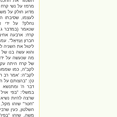
תשמור את החכמים
מרמז על נשי קרח 
מדוע חולק על משה
לעצמו, שסיבתו ה
נחלק? על ידי א
שנאמר (במדבר ג, ל): "ו
קרח: ארבעה אחים 
חברון וְעֻזִּיאֵל"
ליטול את השניה לא
והוא עשה בנו של ע
מה שנעשה על ידו.
של קרח היתה עקומ
לקב"ה, כמו שממשי
לקב"ה: '
אמר רב חס
ט): "בהצותם על ה
דבר ה' ומתנשא על
במשלי: "
בפי אויל
שרצה להיות נשיא ב
"חטר" שזהו מקל,
השלטון, כעין שרבי
משה, שזהו "בפיו",