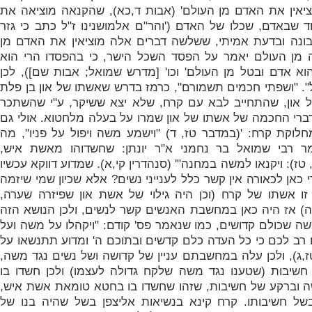
ציאין את האדם מן העולם' (אבות ד,כא), שהקנאה מוציאה את
ד שבאדם, שכלו של האדם ('
והר"ם אלמושנינו ז"ל כתב כי גזר
ונה ובדעת אמיתי, ששלשה דברים אלה מוציאין את האדם מן
 מן העולם יאמר על הפסד השכל הישר, כי בהפסדו הרי הוא
א אדם ובטל מן העולם' וכו' [מדרש שמואל; אבות שם]), לכן
. "
ושפתי חכמים תשמורם", כרמז בדרש שאשתו של און בן פלת
 און, שהתחייב לבא עם קרח, שלא יצא ששיקר, ע"י שהשתכר
שדברי החכמה של אשתו של און שמרו על בעלה מלחטוא. אולי גם
לוקת קרח: '
(במדבר טז, ד) "וישמע משה ויפול על פניו", מה
 רבי שמואל בר נחמני א"ר יונתן: שחשדוהו מאשת איש,
טז): ויקנאו למשה במחנה"' (סנהדרין קי,א). שמדוע דווקא עכשיו
כאן לכאורה אין קשר כלל לענייני נשים? אלא שכיון שמי שיזמה
 אשתו של קרח (וכן היה גילוי של אשת און שפיזרה שערה,
) אז היה כאן במחשבת האנשים קשר לנשים, ולכן הנושא הזה
שה שכולם קדושים, כמו שנאמר פס' קודם: "
ויקהלו על משה ועל
 רב לכם כי כל העדה כלם קדשים ובתוכם ה' ומדוע תתנשאו על
ז,ג), ולכן עלה במחשבתם עניין של קדושה ושל נשים נגד משה,
 חשיבות (שטענו נגד משה שלקח גדולה לעצמו) ולכן חשדו בו
ושה וברקע של חשיבות, שזהו שחשדו בו בחטא טומאת אשת איש,
בשל חשיבותו.
קרח קינא בנשיאות אליצפן בשל שהיה בנו של