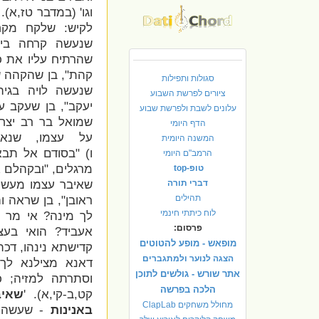
וגו' (במדבר טז,א).
לקיש: שלקח מקח
שנעשה קרחה בישר
שהרתיח עליו את כ
קהת", בן שהקהה שיני
סגולות ותפילות
שנעשה לויה בגיהנ
ציורים לפרשת השבוע
יעקב", בן שעקב ע
עלונים לשבת ולפרשת שבוע
שמואל בר רב יצח
הדף היומי
על עצמו, שנאמ
המשנה היומית
ו) "בסודם אל תבא
הרמב"ם היומי
מרגלים, "ובקהלם א
טופ-top
דברי תורה
שאיבר עצמו מעשות 
תהילים
ראובן", בן שראה ו
לוח כיתתי חינמי
לך מינה? אי מר 
פרסום:
אעביד? הואי בעצ
מופאש - מופע להטוטים
קדישתא נינהו, דכת
הצגה לנוער ולמתגברים
דאנא מצילנא לך.
אתר שורש - גולשים לתוכן
וסתרתה למזיה; כל
הלכה בפרשה
קט,ב-קי,א). '
שאיב
מחולל משחקים ClapLab
באנינות
- שעשה 