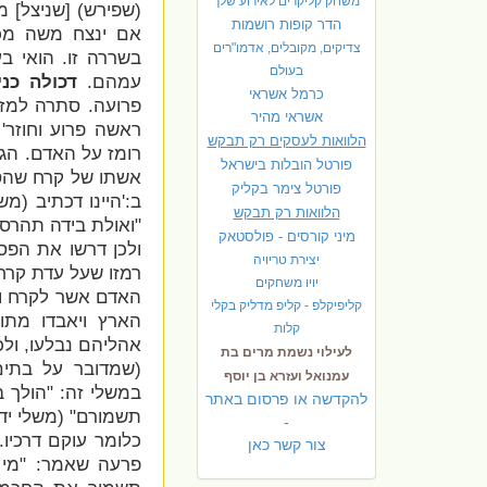
משחק קליקרים לאירוע שלך
(שפירש) [שניצל] 
הדר קופות רושמות
אם ינצח משה מכ
צדיקים, מקובלים, אדמו"רים
בשררה זו. הואי ב
בעולם
עמהם.
דכולה כנ
כרמל אשראי
פרועה.
סתרה למזי
אשראי מהיר
ראשה פרוע וחוזר'
הלוואות לעסקים רק תבקש
רומז על האדם. הג
פורטל הובלות בישראל
אשתו של קרח שהס
פ
ורטל צימר בקליק
ב:'
היינו דכתיב (מש
הלוואות רק תבקש
"ואולת בידה תהרסנ
מיני קורסים - פולסטאק
ולכן דרשו את הפס'
יצירת טריויה
רמזו שעל עדת קרח
יויו משחקים
האדם אשר לקרח וא
קליפיקלפ - קליפ מדליק בקלי
הארץ ויאבדו מתוך
קלות
אהליהם נבלעו, ול
לעילוי נשמת מרים בת
(שמדובר על בתים
עמנואל ועזרא בן יוסף
במשלי זה:
"הולך ב
להקדשה או פרסום באתר
תשמורם
" (משלי יד,
-
כלומר עוקם דרכיו.
צור קשר כאן
פרעה שאמר: "מי 