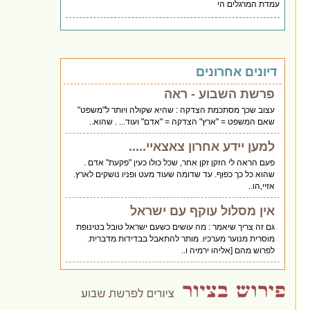
עמדת המרגלים הי
דיונים אחרונים
פרשת השבוע - ראה
עצוב שכך מסתכמת הצדקה : שהיא שקולה ויותר ל"משפט"
שאם המשפט = "ארץ" הצדקה = "אדם" ועוד... . שהוא..
למען יידע אחרון צאצאיי.....
פעם הראה לי הזקן זקן אחר, שכל כולו כעין "פקעת" אדם .
שהוא כל כך כפוף. עד שדומה שעוד מעט ופניו נושקים לארץ.
אזיי,הו..
אין מסלול עוקף עם ישראל
גם זה צריך שיאמר : מה עושים כשעם ישראל טובל בטינופת
מוסרית מנוער מערכיו. מותר להתאבל בבדידות מדברית.
לפרוש מהם [אליהו ירמיה ו..