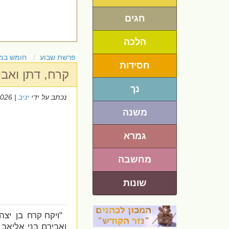
חגים
הלכה
פרשת שבוע
חומש במ
חסידות
קרח, דתן ואבי
נך
נכתב על ידי
יניב
| 4/6/2026
משנה
גמרא
מחשבה
שונות
"ויקח קרח בן יצה
ואבירם בני אליאב ו