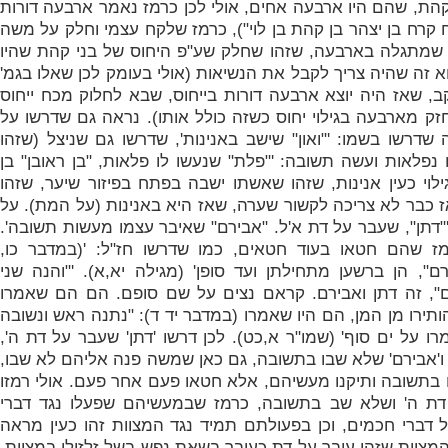
קהת, שהם היו ארבעה אחים, אולי לכן כרמז נאמר ארבעה דורות
ח קרח בן יצהר בן קהת בן לוי"), כרמז שלקח עצמי וחלק על משה
ס שמתגלה בארבעה, שזהו שחלק שע"פ היחוס של בני קהת שהיו
א זה שהיה צריך לקבל את הנשיאות (אולי בעומק לכן שאלו בגמ'
, שאז היה יוצא ארבעה דורות בייחוס, שבא לחלוק מכח ייחוס
חזק מארבעה בגילוי יחוס כשזה כולל אותו). נראה גם שדרשו על
שדרשו בשמו: '"
ואון" שישב באנינות', שדרשו גם שניצל (שזהו
נפלאות ועשה תשובה: '"
פלת" שנעשו לו פלאות, "בן ראובן" בן
גילוי כעין אנינות, שזהו שאשתו ישבה בפתח בפיזור שיער, שזהו
ז כבר לא צריכה לקשור שערה, שאז היא באנינות (על המת). על
"
דתן", שעבר על דת א'ל. "אבירם" שאיבר עצמו מעשות תשובה'.
ז שהם חטאו בעוד חטאים, כמו שדרשו חז"ל: '
(במדבר כו,
ם", הן ברשען מתחילתן ועד סופן' (מגילה יא,א). '"
והנה שני
", זה דתן ואבירם. קראם נצים על שם סופם. הם הם שאמרו
ותירו מן המן, הם היו שאמרו (במדבר יד ד): "נתנה ראש ונשובה
 על ים סוף' (שמו"ר א,כט). לכן דרשו 'דתן' שעבר על דת ה',
, ו'אבירם' שלא שבו בתשובה, גם כאן שמשה פנה אליהם לא שבו,
 בתשובה ותיקנו מעשיהם, אלא חטאו פעם אחר פעם. אולי רמזו
ת ה' ושלא שב בתשובה, כרמז שבמעשיהם שפעלו נגד דברי
 דברי חכמים, וכן בפעולתם תמיד נגד המצוות זהו כעין מראה
מצוות שזהו עובר על דת כעובר בשאת נפש בשל זלזולו במצוות,