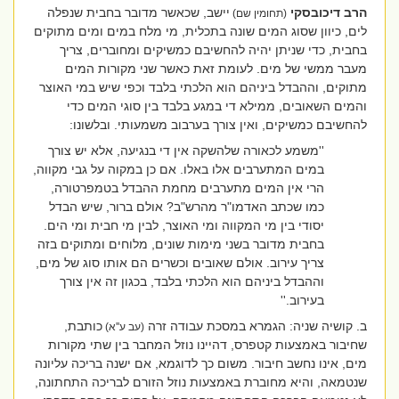
הרב דיכובסקי
יישב, שכאשר מדובר בחבית שנפלה
(תחומין שם)
לים, כיוון שסוג המים שונה בתכלית, מי מלח במים ומים מתוקים
בחבית, כדי שניתן יהיה להחשיבם כמשיקים ומחוברים, צריך
מעבר ממשי של מים. לעומת זאת כאשר שני מקורות המים
מתוקים, וההבדל ביניהם הוא הלכתי בלבד וכפי שיש במי האוצר
והמים השאובים, ממילא די במגע בלבד בין סוגי המים כדי
להחשיבם כמשיקים, ואין צורך בערבוב משמעותי. ובלשונו:
''משמע לכאורה שלהשקה אין די בנגיעה, אלא יש צורך
במים המתערבים אלו באלו. אם כן במקוה על גבי מקווה,
הרי אין המים מתערבים מחמת ההבדל בטמפרטורה
,
כמו שכתב האדמו"ר מהרש"ב? אולם ברור, שיש הבדל
יסודי בין מי המקווה ומי האוצר, לבין מי חבית ומי הים.
בחבית מדובר בשני מימות שונים, מלוחים ומתוקים בזה
צריך עירוב. אולם שאובים
וכשרים הם אותו סוג של מים,
וההבדל ביניהם הוא הלכתי בלבד, בכגון זה אין צורך
בעירוב.''
ב. קושיה שניה: הגמרא במסכת עבודה זרה
כותבת,
(עב ע''א)
שחיבור באמצעות קטפרס, דהיינו נוזל המחבר בין שתי מקורות
מים, אינו נחשב חיבור. משום כך לדוגמא, אם ישנה בריכה עליונה
שנטמאה, והיא מחוברת באמצעות נוזל הזורם לבריכה התחתונה,