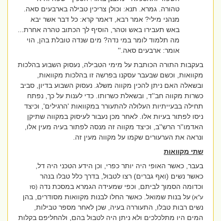
טהורה. גמרא. תנא: וכולן צריכין טבילה בארבעים סאה.
מנהני מילי? אמר רבא, דאמר קרא: כל דבר אשר יבא
באש תעבירו באש וטהר, הוסיף לך הכתוב טהרה אחרת...
מה תלמוד לומר במי נדה? מים שנדה טובלת בהן, הוי
אומר: ארבעים סאה.''
בעקבות התורה הכותבת על מימי הטבילה, נעסוק השבוע בהלכות
מקוואות, וכשם שבעבר עסקנו בפרשה זו בהלכות מקוואות,
ובשאלה האם ניתן להכין מקווה משלג. נעסוק השבוע בדיון, סביב
כשרות מקווה חב''ד, ובשאלת כשרותו. כדי לענות על כך, נפתח
תחילה בבעייתיות העלולה להתעורר במקוואות 'הרגילים', וכיצד
ניסו לפתור בעיות אלו. לאחר מכן נעבור לעיסוק במקווה שתיקן
האדמו''ר הרש''ב, וכיצד מקווה זה מנסה לפתור בעיה מעין אלו,
ונראה את הערעורים שקמו על מקווה מעין זה.
שתי מקוואות
בעבר, כאשר האופי היה יותר כפרי, וכן הידע הטכני היה דל,
כאשר נשים (ואף גברים) רצו לטבול, בדרך כלל טבלו בנהר
וכדומה הסמוך לביתם, וכפי שמעידה הגמרא במסכת נדה
(סז
על בנות שמואל. כאשר החלו לבנות מקוואות מסודרים, בהן
ע''א)
נשים רבות טבלו, התעוררה בעיה, שכן לאחר מספר טבילות,
המים היו מתלכלכים ולא ניתן היה לטבול בהם, ולהחליפם בקלות