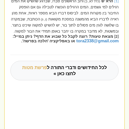
הרא''ש
ורוב הראשונים סברו, שברגע שהשיקו את המים
[1]
(כלל לא, ב)
רגילים למי גשמים, המים הרגילים הוכשרו לטבילה גם אם הופסק
החיבור בין מקורות המים. לביסוס דבריו הביא מספר ראיות, אחת מהן
ראייה לדבריו הביא מהמשנה במסכת מקוואות
הכותבת, שבמקרה
(ו, ג)
בו שלושה לוגין מים פסולים לתוך בור, יש להשיקו למקווה שיכינו בחצר.
ובפשטות, לא מדובר במקרה בו יחבר באופן תמידי את הבור למקווה.
מצאת טעות? רוצה לקבל כל שבוע את הדף? ניתן במייל:
[2]
tora2338@gmail.com
או באפליקציה 'הלכה בפרשה'.
לכל החידושים ודברי התורה ל
פרשת מטות
לחצו כאן »