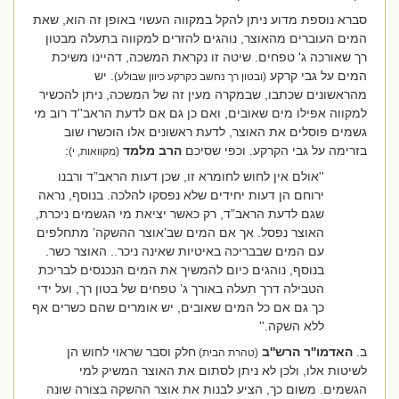
סברא נוספת מדוע ניתן להקל במקווה העשוי באופן זה הוא, שאת
המים העוברים מהאוצר, נוהגים להזרים למקווה בתעלה מבטון
רך שאורכה ג' טפחים. שיטה זו נקראת המשכה, דהיינו משיכת
המים על גבי קרקע
. יש
(ובטון רך נחשב כקרקע כיוון שבולע)
מהראשונים שכתבו, שבמקרה מעין זה של המשכה, ניתן להכשיר
למקווה אפילו מים שאובים, ואם כן גם אם לדעת הראב''ד רוב מי
גשמים פוסלים את האוצר, לדעת ראשונים אלו הוכשרו שוב
בזרימה על גבי הקרקע. וכפי שסיכם
הרב מלמד
:
(מקוואות, י)
''אולם אין לחוש לחומרא זו, שכן דעות הראב”ד ורבנו
ירוחם הן דעות יחידים שלא נפסקו להלכה. בנוסף, נראה
שגם לדעת הראב”ד, רק כאשר יציאת מי הגשמים ניכרת,
האוצר נפסל. אך אם המים שב’אוצר ההשקה’ מתחלפים
עם המים שבבריכה באיטיות שאינה ניכר.. האוצר כשר.
בנוסף, נוהגים כיום להמשיך את המים הנכנסים לבריכת
הטבילה דרך תעלה באורך ג’ טפחים של בטון רך, ועל ידי
כך גם אם כל המים שאובים, יש אומרים שהם כשרים אף
ללא השקה.''
ב.
האדמו''ר הרש''ב
חלק וסבר שראוי לחוש הן
(טהרת הבית)
לשיטות אלו, ולכן לא ניתן לסתום את האוצר המשיק למי
הגשמים. משום כך, הציע לבנות את אוצר ההשקה בצורה שונה