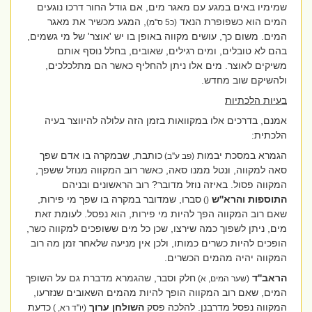
שמימיו באים במגע עם מאגר מים, אם גודל החור דרכו נוגעים
המים הוא כשפופרת הנאד
, המגע מכשיר את מאגר
(כ5 ס''מ)
המים. משום כך, עושים מקווה באופן בו יש 'אוצר' של מי גשמים,
בהם לא טובלים, ומים רגילים, שאובים, בחלל נוסף אותם
משיקים לאוצר. מים אלו ניתן להחליף כאשר הם מתלכלכים,
ולהשיקם שוב מחדש.
בעיות הלכתיות
אמנם, בדרכים אלו במקוואות בזמן הזה עלולה להיווצר בעיה
הלכתית:
הגמרא במסכת יבמות
כותבת, שבמקרה בו אדם שפך
(פב ע''ב)
סאה למקווה, ונטל ממנו סאה, כאשר רוב המקווה מנוזל ששפך,
המקווה פסול. באיזה נוזל מדובר? רוב הראשונים ובניהם
התוספות והרא''ש
סברו, שמדובר במקרה בו שפך מי פירות,
()
שאם רוב המקווה הפך להיות מי פירות, הוא נפסל. לעומת זאת
מים, ניתן לשפוך כמה שירצו, שכן כל מים ששופכים למקווה כשר,
הופכים להיות כשרים כמותו, ולכן אין מניעה שלאחר זמן מה רוב
המקווה יהיה מהמים הכשרים.
הראב''ד
חלק וסבר, שהגמרא מדברת גם על השופך
(שער המים, א)
המים, שאם רוב המקווה הופך להיות מהמים השאובים שנזרעו,
המקווה נפסל מדרבנן. להלכה פסק
השולחן ערוך
כדעת
(יו''ד רא, )