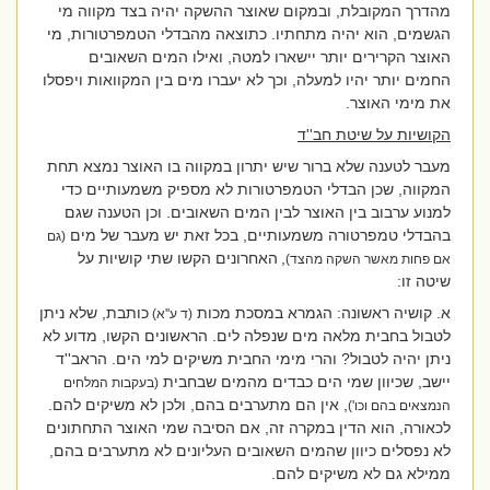
מהדרך המקובלת, ובמקום שאוצר ההשקה יהיה בצד מקווה מי
הגשמים, הוא יהיה מתחתיו. כתוצאה מהבדלי הטמפרטורות, מי
האוצר הקרירים יותר יישארו למטה, ואילו המים השאובים
החמים יותר יהיו למעלה, וכך לא יעברו מים בין המקוואות ויפסלו
את מימי האוצר.
הקושיות על שיטת חב''ד
מעבר לטענה שלא ברור שיש יתרון במקווה בו האוצר נמצא תחת
המקווה, שכן הבדלי הטמפרטורות לא מספיק משמעותיים כדי
למנוע ערבוב בין האוצר לבין המים השאובים. וכן הטענה שגם
בהבדלי טמפרטורה משמעותיים, בכל זאת יש מעבר של מים
(גם
,
האחרונים הקשו שתי קושיות על
אם פחות מאשר השקה מהצד)
שיטה זו:
א. קושיה ראשונה: הגמרא במסכת מכות
כותבת, שלא ניתן
(ד ע''א)
לטבול בחבית מלאה מים שנפלה לים. הראשונים הקשו, מדוע לא
ניתן יהיה לטבול? והרי מימי החבית משיקים למי הים. הראב''ד
יישב, שכיוון שמי הים כבדים מהמים שבחבית
(בעקבות המלחים
, אין הם מתערבים בהם, ולכן לא משיקים להם.
הנמצאים בהם וכו')
לכאורה, הוא הדין במקרה זה, אם הסיבה שמי האוצר התחתונים
לא נפסלים כיוון שהמים השאובים העליונים לא מתערבים בהם,
ממילא גם לא משיקים להם.