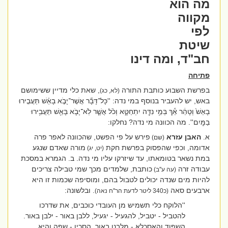
מה הוא
מקווה
לפי
שיטת
חב"ד, ומה דינו
פתיחה
בפרשת השבוע כותבת התורה
, שאת כלי מדיין ששימושם
(לא, כג)
באש, יש להעביר בנוסף במי נדה: ''
כָּל־דָּבָ֞ר אֲשֶׁר־יָבֹ֣א בָאֵ֗שׁ תַּעֲבִ֤ירוּ
בָאֵשׁ֙ וְטָהֵ֔ר אַ֕ךְ בְּמֵ֥י נִדָּ֖ה יִתְחַטָּ֑א וְכֹ֨ל אֲשֶׁ֧ר לֹֽא־יָבֹ֛א בָּאֵ֖שׁ תַּעֲבִ֥ירוּ
בַמָּֽיִם''. מה הכוונה מי נדה? נחלקו:
א.
האבן עזרא
פירש על פי הפשט, שהכוונה לאפר פרה
(שם)
אדומה, וכפי שהפסוק בפרשת חקת
מורה שאדם שנגע
(יט, יג)
במת נשאר בטומאתו, עד שיזרקו עליו מי נדה. ב. הגמרא במסכת
עבודה זרה
כותבת, שלמדים מכך שמי טבילה צריכים
(עה ע''ב)
להיות מים שנדה יכולים לטבול בהם, ומוסיפה שכמות זו היא
ארבעים סאה
. ובלשונה:
(כ340 ליטר לדעת הר''ח נאה)
''הלוקח כלי תשמיש מן העובדי כוכבים, את שדרכו
להטביל - יטביל, להגעיל - יגעיל, ללבן באור - ילבן באור.
השפוד והאסכלא - מלבנן באור. הסכין - שפה והיא