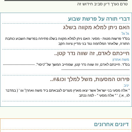
טרם נערך דיון סביב חידוש זה
ברי תורה על פרשת שבוע
אם ניתן למלא מקווה בשלג
ל גל
''ד פרשות מטות - מסעי: האם ניתן למלא מקווה בשלג פתיחה בפרשת השבוע כותבת
ורה, שלאחר המלחמה נגד בני מדיין ציווה הקב
ייכתם לאדם, זה שווה נדר קטן..
שה אהרון
"ד. חייכתם לאדם, זה שווה נדר קטן, שמחייב המשך של "כיסוי". ---------------------------
--------------------------------------------------------
ירוט המסעות, משל למלך וכו&#..
יב
אלה מסעי בני ישראל אשר יצאו מארץ מצרים לצבאתם ביד משה ואהרן” וגו ' ( במדבר
 , א ). ' " אלה מסעי " - למה נכתב
יונים אחרונים