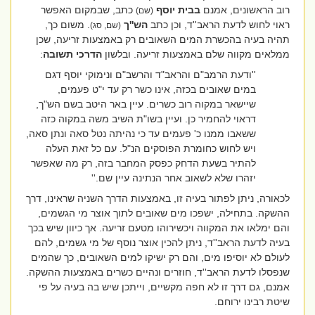
רוב הראשונים, אמנם
בבית יוסף
כתב, שבמקום האפשר
(שם)
ראוי לחוש לדעת הראב''ד, וכן כתב
הש''ך
. משום כך,
(שם, סג)
תהיה בעיה בהכשרת המים השאובים רק באמצעות זריעה, שכן
ממלאים מקווה שלם באמצעות זריעה. ובלשון
הדרכי תשובה
:
''ודעת הרמב"ם והראב"ד והרשב"ם ונימוקי יוסף דגם
במים שאובים בכזה, אינו כשר רק עד י"ט פעמים,
שיישאר במקוה רוב כשרים. עיין באר היטב בשם הש"ך,
דראוי להחמיר כן. ועיין בשו"ת השיב משה במקוה כזה
ששאבו ממנו כ' פעמים עד כי נהיתה נטל סאה ונתן סאה,
ויש לחוש כחומרת הפוסקים הנ"ל. עם כל זאת העלה
להתיר בשעת הדחק כפסק המחבר בזה, רק מה שאפשר
יזהרו שלא לשאוב אחר הנתינה עיין שם.''
לכאורה, ניתן לפתור בעיה זו, באמצעות הדרך השניה שראינו, דרך
ההשקה. בתחילה, ישפכו מים שאובים לתוך אוצר מי הגשמים,
והם ימלאו את המקווה ויכשירוהו מטעם זריעה. אך כיוון שיש בכך
בעיה לדעת הראב''ד, ניתן להכין אוצר נוסף של מי גשמים, להם
לעולם לא יוסיפו מים, והם רק ישיקו למים השאובים, כך שהמים
שנפסלו לדעת הראב''ד, חוזרים ונהיים כשרים באמצעות ההשקה.
אמנם, גם דרך זו לא חפה מקשיים, וייתכן שיש בה בעיה על פי
שיטת רבינו ירוחם.