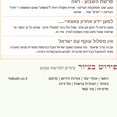
פרשת השבוע - ראה
עצוב שכך מסתכמת הצדקה : שהיא שקולה ויותר ל"משפט" שאם המשפט = "ארץ"
הצדקה = "אדם" ועוד... . שהוא..
למען יידע אחרון צאצאיי.....
פעם הראה לי הזקן זקן אחר, שכל כולו כעין "פקעת" אדם . שהוא כל כך כפוף. עד
שדומה שעוד מעט ופניו נושקים לארץ. אזיי,הו..
אין מסלול עוקף עם ישראל
גם זה צריך שיאמר : מה עושים כשעם ישראל טובל בטינופת מוסרית מנוער מערכיו.
מותר להתאבל בבדידות מדברית. לפרוש מהם [אליהו ירמיה ו..
ראשי
|
אתרי עזר
|
אודות חידוש
|
פרסם
hidush.co.il
באתר
|
הצהרת נגישות
|
מדיניות
פרטיות
|
צור קשר