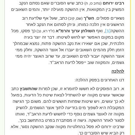
רבינו ירוחם
כתב שיש הסוברים שאם נסתם הנקב
(נתיב כו, ה)
המשיק בין המקוואות, אין ההשקה מועילה יותר, והמים השאובים
נשארים פסולים.
הש''ך
כתב, שעל אף שלדעת רוב
(שם, קיב)
הראשונים אין הלכה כמותו, וניתן לסתום את הנקב לאחר
ההשקה
, ואף
השולחן ערוך והרמ''א
כך פסקו, מכל
[1]
(יו''ד רא, נב)
מקום במקום האפשר יש לחוש לשיטתו. דבר זה יוצר בעיה
הלכתית, שכן אם ישאירו את נקב ההשקה פתוח, נמצא שבמהלך
הזמן חלק מהמים השאובים יעברו אל אוצר ההשקה, וחלק ממי
אוצר ההשקה יעבור למים השאובים, עד שרוב האוצר יהיה ממי
גשמים, והמקווה שוב ייפסל לדעת הראב''ד.
להלכה
דנו האחרונים בפסק ההלכה:
א. רוב הפוסקים לא חששו לחומרא זו, שכן למרות
שהתשבץ
כתב
שכאשר עושים מקווה יש להשתדל לצאת שיטת כל הדעות, בפועל
לא כך עושים, ויש שיטות שפחות חוששים להם. משום כך הגישה
המקובלת היא לשפוך מים בזריעה לתוך אוצר הגשמים, להשיק
מקווה זה לאוצר גשמים נוסף כדי לחשוש לדעת הראב''ד, ואותו
לסגור לאחר ההשקה. גישה זו מסתברת בפרט בהתחשב בכך,
שרבינו ירוחם לא פסל בהחלטיות מקווה שנקב ההשקה נסגר, אלא
רק הביא שיש הסוברים כך.