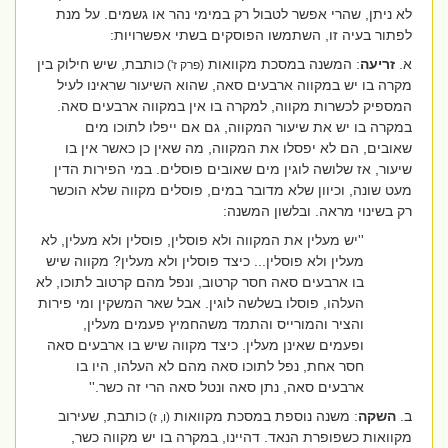
לא ניתן, שהרי אפשר לטבול רק במימי נהר או גשמים. על מנת
לפתור בעיה זו, השתמשו הפוסקים בשתי אפשרויות:
א.
זריעה
: המשנה במסכת מקוואות
כותבת, שיש חילוק בין
(פרק ז')
מקרה בו יש במקווה ארבעים סאה, שהוא השיעור שראינו לעיל
המספיק לכשרות מקווה, למקרה בו אין במקווה ארבעים סאה.
במקרה בו יש את שיעור המקווה, גם אם ייפלו לתוכו מים
שאובים, הם לא יפסלו את המקווה, מה שאין כן כאשר אין בו
שיעור, אז שלושה לוגין מים שאובים פוסלים. במי הפירות הדין
מעט שונה, וכיוון שלא מדובר במים, פוסלים מקווה שלא הוכשר
רק בשינוי מראה. ובלשון המשנה:
''יש מעלין את המקווה ולא פוסלין, פוסלין ולא מעלין, לא
מעלין ולא פוסלין... כיצד פוסלין ולא מעלין? מקווה שיש
בו ארבעים סאה חסר קרטוב, ונפל מהם קרטוב לתוכו, לא
העלהו, פוסלו בשלשה לוגין. אבל שאר המשקין ומי פירות
והציר והמורייס והתמד משהחמיץ פעמים מעלין,
ופעמים שאינן מעלין. כיצד מקווה שיש בו ארבעים סאה
חסר אחת, נפל לתוכו סאה מהם לא העלהו, היו בו
ארבעים סאה, נתן סאה ונטל סאה הרי זה כשר.''
ב.
השקה
: משנה נוספת במסכת מקוואות
כותבת, שעירוב
(ו, ז)
מקוואות כשפופרת הנאד. דהיינו, במקרה בו יש מקווה כשר,