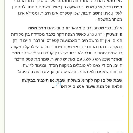
לא נטמאה הברכה התחתונה מחמתה. על בסיס כך כתב
הדברי
חיים
, שחיבור בהשקה בין אוצר גשמים תחתון לתחתון
(יו''ד ב, פח)
לעליון, אינו נחשב חיבור, שכן קטפרס אינו חיבור, וממילא אינו
מטהר בהשקה.
אולם, כפי שכתבו רבים מהאחרונים וביניהם
הרב משה
פיינשטיין
, כאשר רצפה דקה בלבד מפרידה בין מקורות
(יו''ד ג, סה)
המים, אין זה נחשב חיבור באמצעות קטפרס, והדברי חיים דן רק
במקרה בו הם מחוברים באמצעות צינור. ובפרט יש להקל במקווה
בו המים עומדים, וכלל לא ברור שיש דין קטפרס וכפי שכתב
הרב
וואזנר
. עם זאת יש להעיר, שמחמת פסק הדברי
(שבט הלוי ג, קלג)
חיים, חסידי צאנז לא טובלים במקווה חב''ד, ובניגוד לגישה
הרווחת שאמנם לא מחמירה כשיטה זו, אך לא רואה בה פסול.
שבת שלום! קח לקרוא בשולחן שבת, או תעביר בבקשה
[2]
הלאה על מנת שעוד אנשים יקראו
...