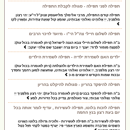
תפילה לפני תפילה - סגולה לקבלת התפילה
תפילה קודם התפילה, מרבי אלימלך מליזענסק זצוק"ל זי"ע: יְהִי רָצוֹן
מִלְּפָנֶיךָ, יְיָ אֱלוֹהֵינוּ וֵאלוֹהֵי אֲבוֹתֵינוּ, שׁוֹמֵעַ קוֹל שַׁוְעַת עֲתִירוֹת, וּמַאֲזִין לְקוֹ
תפילה לשלום חיילי צה"ל הי"ו - מיועד לזיכוי הרבים
ב"ה תפילה לשלום חיילי צבא הגנה לישראל (ניתן לאומרה בכול עת):
לַמְנַצֵּחַ מִזְמוֹר לְדָוִד: יַעַנְךָ יְיָ בְּיוֹם צָרָה יְשַׂגֶּבְךָ שֵׁם אֱלֹהֵי יַעֲקֹב:
ילדים האם לשמירת ילדיה - תפילה לשמירת הילדים
ב"ה תפילת האם לשמירת הילדים ולהצלחה (ניתן לאומרה בכול עת):
יהי רצון מלפניך, יְיָ אלוהינו ואלוהי אבותינו, שתעשה למען רחמך וחסדך
ובכוח שמות הקודש היוצאים מ-כ
תפילה להיפקד בהריון - סגולות להיקלט בהריון
ב"ה תפילה להפקד בבנים (ניתן לאומרה בכל עת): יְהִי רָצון מִלְּפָנֶיךָ יְיָ
אֱלוֹהַי וֵאֱלוֹהֵי אֲבותֵי, צּוּר הָעוֹלָמִים, צַדִּיק בְּכָל הַדּוֹרוֹת, לְמַעַ
תפילה לזכות בלוטו, תפילה לעשירות , עדיף לומר אותה בכל
יום בעת רצון בנץ החמה
תפילה לעשירות ב"ה תפילה לעשירות - ולזכיה גדולה בלוטו הַאֲזִינוּ
הַשָּׁמַיִם וַאֲדַבֵּרָה וְתִשְׁמַע הָאָרֶץ אִמְרֵי פִי: יַעֲרֹף כַּמָּטָר לִקְחִי תִּזַּל כַּטַּל