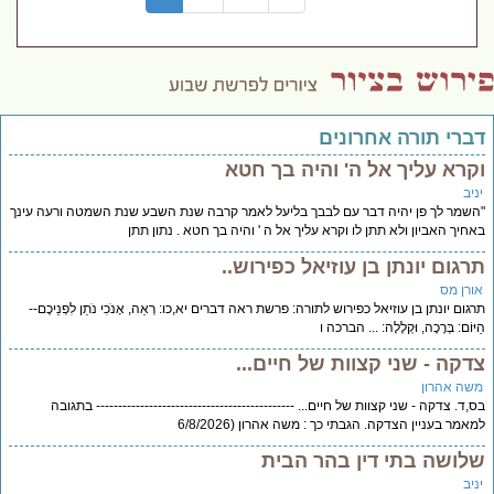
דברי תורה אחרונים
וקרא עליך אל ה' והיה בך חטא
יניב
"השמר לך פן יהיה דבר עם לבבך בליעל לאמר קרבה שנת השבע שנת השמטה ורעה עינך
באחיך האביון ולא תתן לו וקרא עליך אל ה ' והיה בך חטא . נתון תתן
תרגום יונתן בן עוזיאל כפירוש..
אורן מס
תרגום יונתן בן עוזיאל כפירוש לתורה: פרשת ראה דברים יא,כו: רְאֵה, אָנֹכִי נֹתֵן לִפְנֵיכֶם--
הַיּוֹם: בְּרָכָה, וּקְלָלָה: ... הברכה ו
צדקה - שני קצוות של חיים...
משה אהרון
בס,ד. צדקה - שני קצוות של חיים... --------------------------------------------- בתגובה
למאמר בעניין הצדקה. הגבתי כך : משה אהרון (6/8/2026
שלושה בתי דין בהר הבית
יניב