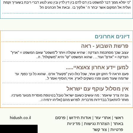
"כי יפלא ממך דבר למשפט בין דם לדם בין דין לדין ובין נגע לנגע דברי ריבת בשעריך וקמת
ועלית אל המקום אשר יבחר ה ' אלקיך בו . ובאת אל הכהנים הל
דיונים אחרונים
פרשת השבוע - ראה
עצוב שכך מסתכמת הצדקה : שהיא שקולה ויותר ל"משפט" שאם המשפט = "ארץ"
הצדקה = "אדם" ועוד... . שהוא המשפט "קו" והיא "משקולת". ה..
למען יידע אחרון צאצאיי.....
פעם הראה לי הזקן זקן אחר, שכל כולו כעין "פקעת" אדם . שהוא כל כך כפוף. עד
שדומה שעוד מעט ופניו נושקים לארץ. אזיי,הוסיף ואמר ל..
אין מסלול עוקף עם ישראל
גם זה צריך שיאמר : מה עושים כשעם ישראל טובל בטינופת מוסרית מנוער מערכיו.
מותר להתאבל בבדידות מדברית. לפרוש מהם [אליהו ירמיה ו..
ראשי
|
אתרי עזר
|
אודות חידוש
|
פרסם
hidush.co.il
באתר
|
הצהרת נגישות
|
מדיניות
פרטיות
|
צור קשר