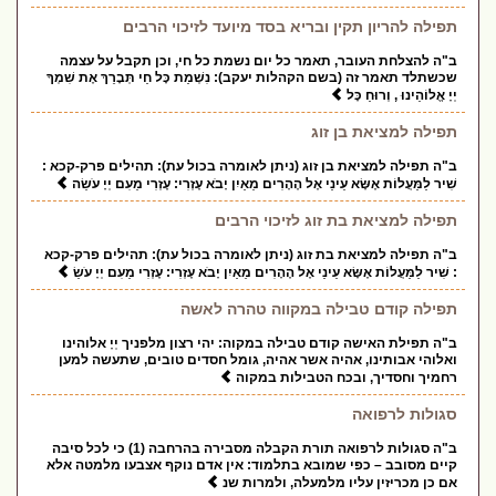
תפילה להריון תקין ובריא בסד מיועד לזיכוי הרבים
ב"ה להצלחת העובר, תאמר כל יום נשמת כל חי, וכן תקבל על עצמה
שכשתלד תאמר זה (בשם הקהלות יעקב): נִשְׁמַת כָּל חַי תְּבָרֵךְ אֶת שִׁמְךָ
יְיָ אֱלוֹהֵינוּ , וְרוּחַ כָּל
תפילה למציאת בן זוג
ב"ה תפילה למציאת בן זוג (ניתן לאומרה בכול עת): תהילים פרק-קכא :
שִׁיר לַמַּעֲלוֹת אֶשָּׂא עֵינַי אֶל הֶהָרִים מֵאַיִן יָבֹא עֶזְרִי: עֶזְרִי מֵעִם יְיָ עֹשֵׂה
תפילה למציאת בת זוג לזיכוי הרבים
ב"ה תפילה למציאת בת זוג (ניתן לאומרה בכול עת): תהילים פרק-קכא
: שִׁיר לַמַּעֲלוֹת אֶשָּׂא עֵינַי אֶל הֶהָרִים מֵאַיִן יָבֹא עֶזְרִי: עֶזְרִי מֵעִם יְיָ עֹשֵׂ
תפילה קודם טבילה במקווה טהרה לאשה
ב"ה תפילת האישה קודם טבילה במקוה: יהי רצון מלפניך יְיָ אלוהינו
ואלוהי אבותינו, אהיה אשר אהיה, גומל חסדים טובים, שתעשה למען
רחמיך וחסדיך, ובכח הטבילות במקוה
סגולות לרפואה
ב"ה סגולות לרפואה תורת הקבלה מסבירה בהרחבה (1) כי לכל סיבה
קיים מסובב – כפי שמובא בתלמוד: אין אדם נוקף אצבעו מלמטה אלא
אם כן מכריזין עליו מלמעלה, ולמרות שנ