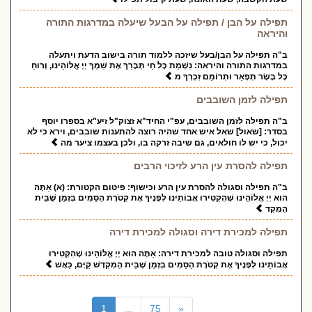
תפילה על הבן / תפילה על הבעל שיעלה במדרגות התורה
והיראה
ב"ה תפילה על הבן/בעל שיזכה ללמוד תורה בישוב הדעת ויתעלה
במדרגות התורה והיראה: נִשְׁמַת כָּל חַי תְּבָרֵךְ אֶת שִׁמְךָ יְיָ אֱלוֹהֵינוּ, וְרוּחַ
כָּל בָּשָׂר תְּפָאֵר וּתְרוֹמֵם זִכְרְךָ מ
תפילה לזמן השובבים
ב"ה תפילה לזמן השובבים, עפ"י החיד"א זצוק"ל זיע"א בספרו יוסף
בסדר: [שאול] שאל איש אחד שהיה רוצה להתענות שובבים, וירא כי לא
יכול, כי יש לו חולאים, גם שיבה זרקה בו, ולכן בעצמו ציער מה
תפילה להסרת עין הרע לזיכוי הרבים
ב"ה תפילה וסגולה להסרת עין הרע וכישוף: פיטום הקטורת: (א) אַתָּה
הוּא יְיָ אֱלוֹהֵינוּ שֶׁהִקְטִירוּ אֲבוֹתֵינוּ לְפָנֶיךָ אֶת קְטֹרֶת הַסַּמִּים בִּזְמַן שֶׁבֵּית
הַמִּקְד
תפילה למכירת דירה וסגולה למכירת דירה
תפילה וסגולה טובה למכירת דירה: אַתָּה הוּא יְיָ אֱלוֹהֵינוּ שֶׁהִקְטִירוּ
אֲבוֹתֵינוּ לְפָנֶיךָ אֶת קְטֹרֶת הַסַּמִּים בִּזְמַן שֶׁבֵּית הַמִּקְדָּשׁ קַיָּם, כַּאֲשׁ
(current)
1
...
75
«