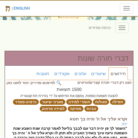
|
ENGLISH
Toggle
navigation
כניסה ומדורים
Toggle
navigation
דברי תורה שונות
חידושים
שיעורים
עלונים
אקורדים
תגובות
הצג רק דברי תורה קצרים/וורטים
לחיפוש מדוייק יותר לחצו כאן
1500 תוצאות
להצגת תוצאות נוספות, צמצם את החיפוש על ידי בחירת תת קטגוריה
תפילה
סגולות
חומרי למידה
מערכי שיעור
כרמינו סמדר
זוגיות
מוזיקה
למידה מרחוק
וקרא עליך אל ה' והיה בך חטא
יניב
"השמר לך פן יהיה דבר עם לבבך בליעל לאמר קרבה שנת השבע שנת
השמטה ורעה עינך באחיך האביון ולא תתן לו וקרא עליך אל ה ' והיה בך
חטא . נתון תתן לו ולא ירע לבבך בתתך לו כי בגלל הדבר הזה יברכך ה