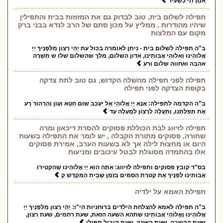
אִמְרָתִי כִּשְׂעִיר
תפילה לשלום בית, טוב לבדוק גם את המזוזות בבית והתפילין
שיהיו מהודרות , ממליץ על מכון סתם של הרב לנדא בבני ברק
מקום עם המלצות
ב"ה תפילה לשלום בית - ניתן לאומרה בכול עת יְהִי רָצון מִלְּפָנֶיךָ יְיָ
אֱלוהֵינוּ וֵאלוהֵי אֲבותֵינוּ, אדון השלום, מלך שהשלום שלו ש תַּשְׁרֶה
אהבה ואחווה שלום ורע
תפילה לפני תפילה מהשלה הקדוש, גם טוב לתת צדקה
בקופת הצדקה לפני תפילה
ב"ה הקדמה לתפילה: אָנָא יְיָ אֱלוֹהַי אַל יְעַכֵּב שׁוּם חֵטְא וְעָוֹן וְהִרְהוּר רָע
אֶת תְּפִלָּתֵנוּ, וְתַּעֲלֶה לְרָצוֹן לְמָעְלָה עַד
תפילה לזיווג לבת הכוללת פסוקים להסרת דיכאון ומרה
שחורה, פסוקים מתורת הקבלה , יש לומר את התפילה בשעות
היום או מחצות לילה אך לא בשעות הערב, אמירת פסוקים
אלו בהתמדה מסוגלת לבטל עיכובים ומניעות
בס"ד קובץ פסוקים ותפילה לזיווג: אַתָּה הוּא יְיָ אֱלוֹהֵינוּ שֶׁהִקְטִירוּ
אֲבוֹתֵינוּ לְפָנֶיךָ אֶת קְטֹרֶת הַסַּמִּים בִּזְמַן שֶׁבֵּית הַמִּקְדָּשׁ קַ
תפילת האמא על ילדיה
ב"ה תפילה לאמא להצלחת הילדים ברוחניות הי"ו: יְהִי רָצון מִלְּפָנֶיךָ יְיָ
אֱלוֹהֵינוּ וֶאֱלוֹהַי אֲבוֹתֵינוּ שתהא השעה הזאת, שעת רחמים, שעת רצון,
שעת הקשבה, שעת האזנה, שעת קיבול תפילו