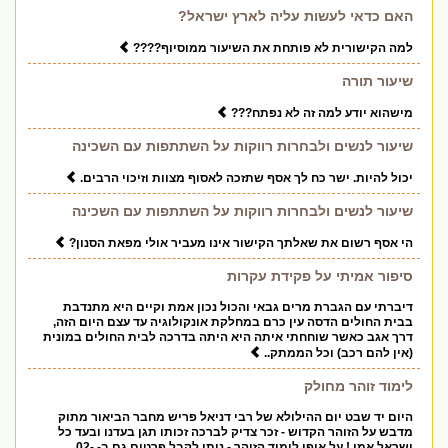
האם כדאי לעשות עליה לארץ ישראל?
למה הקישורית לא פותחת את השיעור ממוסיוף????
שיעור תורה
מישהוא יודע למה זה לא נפתח???
שיעור לנשים ולבחרות רווקות על השתתפות עם השכינה
יכול להיות. ישר כח לך אסף שתזכה לאסוף מצוות וזיכוי הרבים.
שיעור לנשים ולבחרות רווקות על השתתפות עם השכינה
הי אסף רשום את שאלתך הקישור אינו מעביר אולי מפאת הסנון?
סיפור אמיתי על פקידת עקרות
דיברתי עם הגברת מרים גבאי והכול נכון אמת וקיים היא מתנדבת
בבית החולים הדסה עין כרם במחלקת אונקולוגיה עד עצם היום הזה,
דרך אגב כאשר שוחחתי איתה היא היתה בדרכה לבית החולים במונית
(אין להם רכב) וכל הממתק..
לימוד זוהר מחולק
היום יד שבט יום ההילולא של רבי דניאל פריש מחבר הביאור מתוק
מדבש על הזוהר הקדוש - זכר צדיק לברכה זכותו תגן בעדנו ובעד כל
ישראל אמן ! על אופן לימוד הזוהר - ניתן לקבל פרטים גם ב- 02-