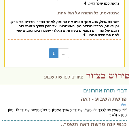
נראת כמו שער רגיל.
אינטר-מת, כל התורה על רגל אחת.
ישר כח גדול, אנא ממך תכניס את החומר, לאתר בחדרי חרדים בני ברק,
וכן לאתר, בחדרי חרדים נזקי האינטרנט. ועד היכן שידך מגעת! רוב
רובם של החרדים נמצאים בפורומים האלו - ישנם רבים וטובים שאין
להם את הידע המבו..
(current)
1
...
דברי תורה אחרונים
פרשת השבוע - ראה
אלון
"לֹא תְאַמֵּץ אֶת לְבָבְךָ וְלֹא תִקְפֹּץ אֶת יָדְךָ מֵאָחִיךָ הָאֶבְיוֹן. כִּי פָתֹחַ תִּפְתַּח אֶת יָדְךָ לוֹ.. נָתוֹן
תִּתֵּן לוֹ וְלֹא יֵר
כנפי יונה פרשת ראה תשפ"..