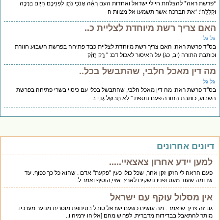
*פרשת ראה* להצלחת חיילי ישראל ואחדות העם רְאֵ֗ה אָנֹכִ֛י נֹתֵ֥ן לִפְנֵיכֶ֖ם הַיּ֑וֹם בְּרָכָ֖ה
וּקְלָלָֽה*׃ *את הברכה אשר תשמעו אל מצוות ה
האם צריך רשת מיוחדת לצליית כ..
גל גל
בס''ד פרשת ראה: האם צריך רשת מיוחדת לצליית כבד פתיחה בפרשת השבוע חוזרת
וכותבת התורה (יב, כג) על האיסור לאכול דם: '' רַ֣ק חֲזַ֗ק
מה דין מאכל חלבי, שהתבשל בכל..
גל גל
בס''ד פרשת ראה: מה דין מאכל חלבי, שהתבשל בכלי עם כיסוי בשרי פתיחה בפרשת
השבוע, כותבת התורה פעם נוספת '' לֹֽא תְבַשֵּׁ֥ל גְּדִ֖י ב
דיונים אחרונים
למען יידע אחרון צאצאיי.....
פעם הראה לי הזקן זקן אחר, שכל כולו כעין "פקעת" אדם . שהוא כל כך כפוף. עד
שדומה שעוד מעט ופניו נושקים לארץ. אזיי,הוסיף ואמר ל..
אין מסלול עוקף עם ישראל
גם זה צריך שיאמר : מה עושים כשעם ישראל טובל בטינופת מוסרית מנוער מערכיו.
מותר להתאבל בבדידות מדברית. לפרוש מהם [אליהו ירמיה ו..