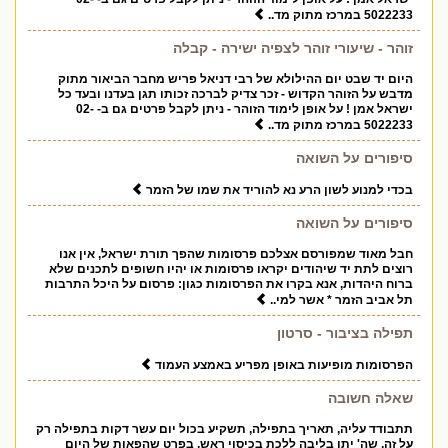
5022233 במרכז מתוק מד..
זוהר - שיעורי זוהר לצפיה ישירה - קבלה
היום יד שבט יום ההילולא של רבי דניאל פריש מחבר הביאור מתוק
מדבש על הזוהר הקדוש - זכר צדיק לברכה זכותו תגן בעדנו ובעד כל
ישראל אמן ! על אופן לימוד הזוהר - ניתן לקבל פרטים גם ב- 02-
5022233 במרכז מתוק מד..
סיפורים על השואה
בכדי למנוע לשון הרע נא להוריד את שמו של הזמר
סיפורים על השואה
חבל מאוד שמפורסם אצלכם פרסומות שהפך תורת ישראל, אין אנו
רוצים לתת יד שיהודים יקראו פרסומות או יהיו חשופים לתכנים שלא
ברוח היהדות, אנא בקרו את הפרסומות כגון: פרסום על היכל התרבות
תל אביב הזמר * אשר למי..
תפילה בציבור - סרטון
הפרסומות מופיעות באופן מפריע באמצע העמוד
שאלה חשובה
תתבודד עליה, תאריך בתפילה, תשקיע בכול יום עשר דקות בתפילה רק
על זה, שה' יתן בליבה ללכת בכיסוי ראש, בפרט שהפאות של היום