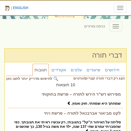
|
ENGLISH
Toggle
navigation
כניסה ומדורים
Toggle
navigation
דברי תורה
חידושים
שיעורים
עלונים
אקורדים
תגובות
הצג רק דברי תורה קצרים/וורטים
לחיפוש מדוייק יותר לחצו כאן
10 תוצאות
מפירוש רש"ר הירש לתורה – פרשת בחוקותי
שמחתך היא שמחתי. חזק ואמץ.
לקט מביאור אברבנאל לתורה – פרשת ויחי
סליחה על האיחור ה"קל" בתגובתי, רק עכשיו ראיתי את תגובתך. כפי
שהסברתי עמרם שחי 137 שנה, ילד את משה בגיל 130, כך שהשנים