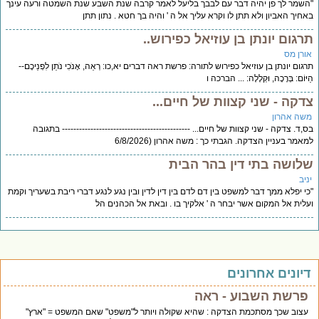
"השמר לך פן יהיה דבר עם לבבך בליעל לאמר קרבה שנת השבע שנת השמטה ורעה עינך
באחיך האביון ולא תתן לו וקרא עליך אל ה ' והיה בך חטא . נתון תתן
תרגום יונתן בן עוזיאל כפירוש..
אורן מס
תרגום יונתן בן עוזיאל כפירוש לתורה: פרשת ראה דברים יא,כו: רְאֵה, אָנֹכִי נֹתֵן לִפְנֵיכֶם--
הַיּוֹם: בְּרָכָה, וּקְלָלָה: ... הברכה ו
צדקה - שני קצוות של חיים...
משה אהרון
בס,ד. צדקה - שני קצוות של חיים... --------------------------------------------- בתגובה
למאמר בעניין הצדקה. הגבתי כך : משה אהרון (6/8/2026
שלושה בתי דין בהר הבית
יניב
"כי יפלא ממך דבר למשפט בין דם לדם בין דין לדין ובין נגע לנגע דברי ריבת בשעריך וקמת
ועלית אל המקום אשר יבחר ה ' אלקיך בו . ובאת אל הכהנים הל
דיונים אחרונים
פרשת השבוע - ראה
עצוב שכך מסתכמת הצדקה : שהיא שקולה ויותר ל"משפט" שאם המשפט = "ארץ"