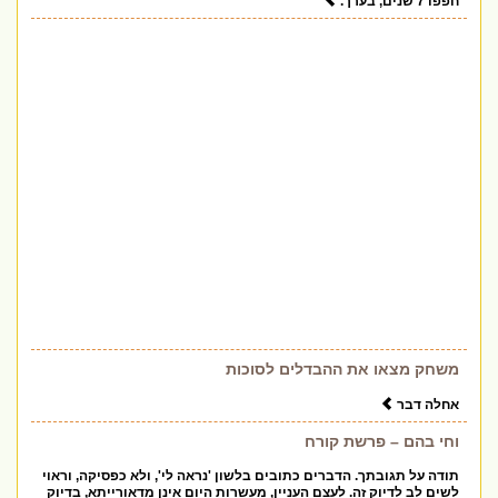
חפפו 7 שנים, בערך.
משחק מצאו את ההבדלים לסוכות
אחלה דבר
וחי בהם – פרשת קורח
תודה על תגובתך. הדברים כתובים בלשון 'נראה לי', ולא כפסיקה, וראוי
לשים לב לדיוק זה. לעצם העניין, מעשרות היום אינן מדאורייתא, בדיוק