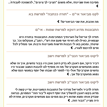
מסיבה זאת שציינתי, אלא משום "הציבי לך ציונים", לכשנזכה לעבודת ..
לקט מביאור אי"ם – "תורה ככתבה" לפרשת בא
מה אהבת, את שני הביאורים?
התבוננות מדוע דווקא לפרשת שמות - אי"ם
תודה לך אריאל על הערותיך המחכימות. התבוננותי בתורה היא
עצמאית, כאילו לא ראיתי אף פעם את רש"י, רמב"ן, אונקלוס וכו'. כך
שיטתי, ומכאן באו לי הבנות חדשות מעניינות ורבות. אני ממליץ לכל
אדם להיכנס לעורו..
ליקוט מביאור הנצי"ב לפרשת וישב
דביר היקר, אם ראובן לא בדק היטב ואכן היו בבור נחשים, איך זה שלא
נפגע מהנחשים העקרבים? מה זה מוסיף לנו להבנת המצב שבבור היו
נחשים ועקרבים? אולי כדי לספר לנו שבחו של יוסף במעשי הנס שלא
נפגע מהעקרבים? אך..
ליקוט מביאור הנצי"ב לפרשת וישב
תודה לדביר ולאריאל מרדכי על התגובות המעניינות. עדיין קשה לי
מדוע בקש ראובן להשליך את יוסף דווקא ל"בור הזה" המסוים, כנראה
שבדק אותו ומצא שהוא ריק גם ממים וגם מנחשים ועקרבים, אחרת לא
היה מציין "הבור הזה..