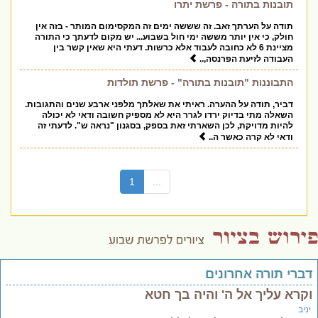
תובנות בתורה - פרשת יתרו
תודה על הערתך זאב. זה שששה ימים זה המקסימום המותר - בזה אין
חולק, כי אין יותר מששה ימי חול בשבוע... יש מקום לדעתך כי התורה
מציינת 6 לא כחובה לעבוד אלא כרשות. דעתי היא שאין קשר בין
העבודה לזיעת הפרנסה,..
התבוננות "תובנות בתורה" - פרשת תולדות
דביר, תודה על ההערה. ראיתי את שאלתך מלפני ארבע שנים והתגובות.
השאלה מתי בדיוק ירדו לגרר היא לא מספיק חשובה ודאי לא יכולה
להיות מדויקת, לכן השארתי זאת בספק, בסגנון "נראה ש". לדעתי זה
ודאי לא קרה כאשר ה..
(current)
1
...
דברי תורה אחרונים
וקרא עליך אל ה' והיה בך חטא
יניב