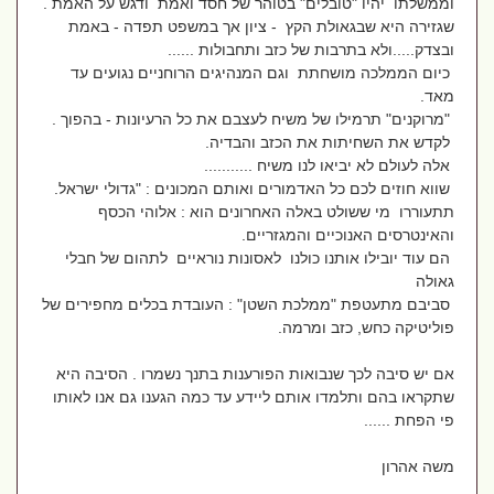
וממשלתו יהיו "טובלים" בטוהר של חסד ואמת ודגש על האמת .
שגזירה היא שבגאולת הקץ - ציון אך במשפט תפדה - באמת
ובצדק.....ולא בתרבות של כזב ותחבולות ......
כיום הממלכה מושחתת וגם המנהיגים הרוחניים נגועים עד
מאד.
"מרוקנים" תרמילו של משיח לעצבם את כל הרעיונות - בהפוך .
לקדש את השחיתות את הכזב והבדיה.
אלה לעולם לא יביאו לנו משיח ...........
שווא חוזים לכם כל האדמורים ואותם המכונים : "גדולי ישראל.
תתעוררו מי ששולט באלה האחרונים הוא : אלוהי הכסף
והאינטרסים האנוכיים והמגזריים.
הם עוד יובילו אותנו כולנו לאסונות נוראיים לתהום של חבלי
גאולה
סביבם מתעטפת "ממלכת השטן" : העובדת בכלים מחפירים של
פוליטיקה כחש, כזב ומרמה.
אם יש סיבה לכך שנבואות הפורענות בתנך נשמרו . הסיבה היא
שתקראו בהם ותלמדו אותם ליידע עד כמה הגענו גם אנו לאותו
פי הפחת ......
משה אהרון