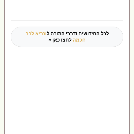
לכל החידושים ודברי התורה ל
ונביא לבב
חכמה
לחצו כאן »