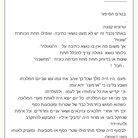
---------------
בטרם הסיפור
,
טרוניא קטנה:
באתר נכבד זה יש לא מעט נושאי כתיבה. ואפילו תחת הכותרת :
"שונות".
אך משום מה אין בו נושא כתיבה על : ה"גאולה".
כלומר נושא גאולה צריך להכלל תחת :
שונות או בדוחק תחת מחוז הנדמה כזניח : "מחשבה"
. - חבל !
פעם ,היו היה מלך שכל כך אהב את עמו עש שביום המלכתו
נשבע בליבו כי "ארמונו" יהא עמו.
וכי יקדיש את כל עיתותיו אך לעמו . ולמולדתו.
וכך מני אז יום המלכתו כל יום יוצא היה לאחת מערי המלוכה.
כשהוא חמוש בתרמיל כבד של שטרות ומטבעות כסף .
וכך תר אחרי חלכאים ונדכאים ושאר עניים ומרודים. וכל אימת
שנתקל בעני או מרוד היה "נדבק" איליו - כמבקש להתקרב
ולהתיידד.
לבסוף היה שולף מתרמילו שטרי כסף או מטבעות ומעניק לאותו
העני באומרו :