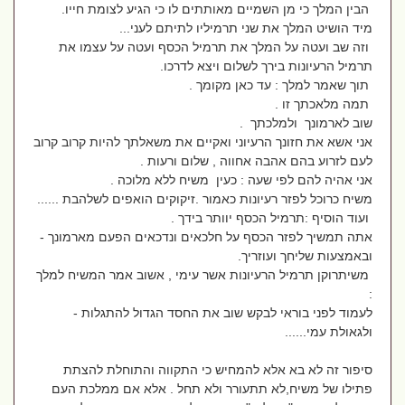
הבין המלך כי מן השמיים מאותתים לו כי הגיע לצומת חייו.
מיד הושיט המלך את שני תרמיליו לתיתם לעני...
וזה שב ועטה על המלך את תרמיל הכסף ועטה על עצמו את
תרמיל הרעיונות בירך לשלום ויצא לדרכו.
תוך שאמר למלך : עד כאן מקומך .
תמה מלאכתך זו .
שוב לארמונך ולמלכתך .
אני אשא את חזונך הרעיוני ואקיים את משאלתך להיות קרוב קרוב
לעם לזרוע בהם אהבה אחווה , שלום ורעות .
אני אהיה להם לפי שעה : כעין משיח ללא מלוכה .
משיח כרוכל לפזר רעיונות כאמור .זיקוקים הואפים לשלהבת ......
ועוד הוסיף :תרמיל הכסף יוותר בידך .
אתה תמשיך לפזר הכסף על חלכאים ונדכאים הפעם מארמונך -
ובאמצעות שליחך ועוזריך.
משיתרוקן תרמיל הרעיונות אשר עימי , אשוב אמר המשיח למלך
:
לעמוד לפני בוראי לבקש שוב את החסד הגדול להתגלות -
ולגאולת עמי......
סיפור זה לא בא אלא להמחיש כי התקווה והתוחלת להצתת
פתילו של משיח,לא תתעורר ולא תחל . אלא אם ממלכת העם