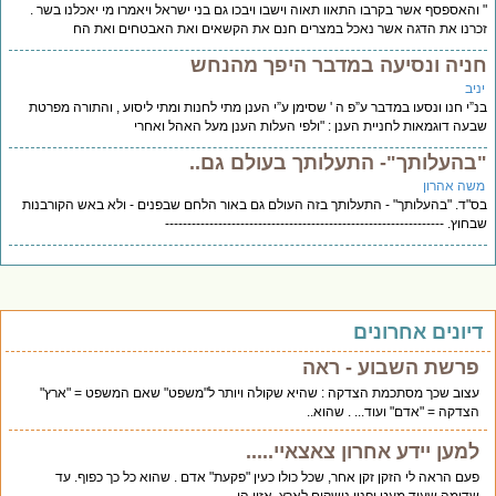
והאספסף אשר בקרבו התאוו תאוה וישבו ויבכו גם בני ישראל ויאמרו מי יאכלנו בשר .
רנו את הדגה אשר נאכל במצרים חנם את הקשאים ואת האבטחים ואת הח
ניה ונסיעה במדבר היפך מהנחש
יב
”י חנו ונסעו במדבר ע”פ ה ' שסימן ע”י הענן מתי לחנות ומתי ליסוע , והתורה מפרטת
עה דוגמאות לחניית הענן : "ולפי העלות הענן מעל האהל ואחרי
בהעלותך"- התעלותך בעולם גם..
שה אהרון
"ד. "בהעלותך" - התעלותך בזה העולם גם באור הלחם שבפנים - ולא באש הקורבנות
חוץ. ---------------------------------------------------------------
יונים אחרונים
פרשת השבוע - ראה
עצוב שכך מסתכמת הצדקה : שהיא שקולה ויותר ל"משפט" שאם המשפט = "ארץ"
הצדקה = "אדם" ועוד... . שהוא..
למען יידע אחרון צאצאיי.....
פעם הראה לי הזקן זקן אחר, שכל כולו כעין "פקעת" אדם . שהוא כל כך כפוף. עד