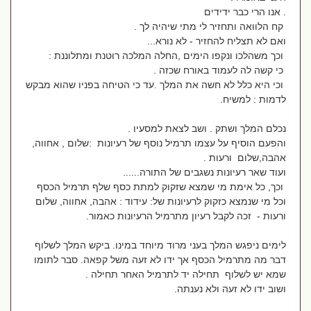
. אנו הרי כבר ידידים
קח הלוואה ותחזיר לי מתי שיהיה לך .
ואם לא תצליח להחזיר - לא נורא...
וכך משהלכו ונקפו הימים ,החלה המלכה רוטנת ומתלוננת :
כי קשה לה לעמוד באורח שכזה .
וכי היא כלל לא חשה את המלך .עד כי הטיחה בפניו שהוא מבקש
לדמות : למשיח.
נכלם המלך ושתק . ושב לצאת למסעיו .
והפעם הוסיף על עצמו תרמיל נוסף של רעיונות :שלום , אחווה,
אהבה,שלום ורעות .
ועוד שאר רעיונות נשגבים של התורה......
וכך, כל אימת מי שמצא שזקוק למתת כסף שלף תרמיל הכסף
וכל מי שנמצא כזקוק לרעיונות של: עידוד : אהבה, אחווה, שלום
ורעות - זכה לקבל רעיון מתרמיל הרעיונות כאמור.
לימים ניפגש המלך בעני מרוד מיוחד במינו. ביקש המלך לשלוף
דבר מה מתרמיל הכסף אך ידו לא זעה משל קפאה. סבר לתומו
שמא יש לשלוף תחילה יד לתרמיל האחר תחילה .
ושוב ידו לא זעה ולא נענתה.