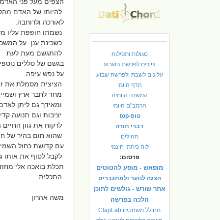
הצפים מעל פני האדמה.
להיותו של האדם מהל
לאורכה ולרוחבה.
נשמתו חופפת עליו מ
כשכינת ענן על המשכן
להתגשם מעת לעת
סגולות ותפילות
בגשם של טללים נוטפ
ציורים לפרשת השבוע
על נפש עיפה.
עלונים לשבת ולפרשת שבוע
הציצית מסמלת את זו 
הדף היומי
מחד לחבר ארץ ושמיים
המשנה היומית
ומאידך גם ליתן לאדם 
הרמב"ם היומי
יציבות וגם תנועה קדי
טופ-top
לרקוח את גוון החיים 
דברי תורה
שהוא חום בהיר של חו
תהילים
עם קדושת כחול השמי
לוח כיתתי חינמי
לקבל לסוף את אותו גו
פרסום:
תכלת בואכה אלי מחוזו
מופאש - מופע להטוטים
התכלית .....
הצגה לנוער ולמתגברים
אתר שורש - גולשים לתוכן
משה אהרון
הלכה בפרשה
מחולל משחקים ClapLab