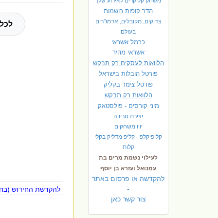
משחק קליקרים לאירוע שלך
הדר קופות רושמות
צדיקים, מקובלים, אדמו"רים
לכל 
בעולם
כרמל אשראי
אשראי מהיר
הלוואות לעסקים רק תבקש
פורטל הובלות בישראל
פ
ורטל צימר בקליק
הלוואות רק תבקש
מיני קורסים - פולסטאק
יצירת טריויה
יויו משחקים
קליפיקלפ - קליפ מדליק בקלי
קלות
לעילוי נשמת מרים בת
עמנואל ועזרא בן יוסף
להקדשה או פרסום באתר
-
להקדשת החידוש (בחינ
צור קשר כאן