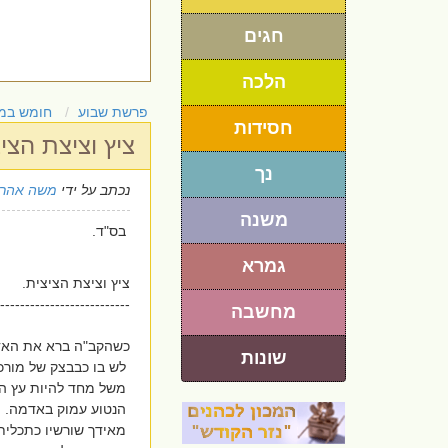
חגים
הלכה
פרשת שבוע
חומש במ
חסידות
ציץ וציצת הצי
נך
נכתב על ידי
משה אהרו
משנה
בס"ד.
גמרא
ציץ וציצת הציצית.
--------------------------
מחשבה
כשהקב"ה ברא את הא
שונות
לש בו כבבצק של מורכב
משל מחד להיות עץ ה
הנטוע עמוק באדמה.
מאידך שורשיו כתכלי