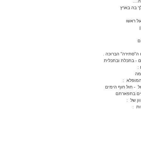
...
ך בה בארץ
על ראשו
ים
ה"סתירה" הברוכה .
 - בתכלת ובתכלית
:
מה
המופלא :
ל - חול חוף הימים
ים בתפארתם
ון של :
ת :