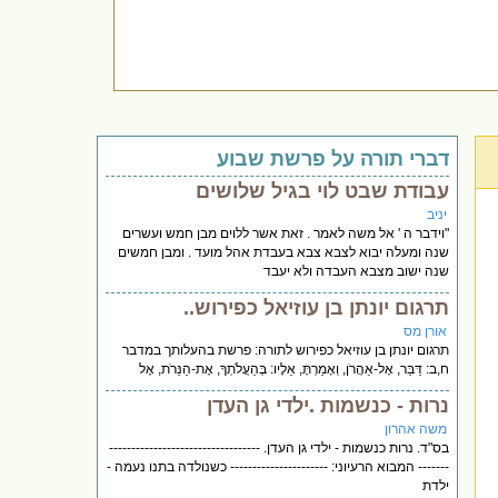
דברי תורה על פרשת שבוע
עבודת שבט לוי בגיל שלושים
יניב
"וידבר ה ' אל משה לאמר . זאת אשר ללוים מבן חמש ועשרים
שנה ומעלה יבוא לצבא צבא בעבדת אהל מועד . ומבן חמשים
שנה ישוב מצבא העבדה ולא יעבד
תרגום יונתן בן עוזיאל כפירוש..
אורן מס
תרגום יונתן בן עוזיאל כפירוש לתורה: פרשת בהעלותך במדבר
ח,ב: דַּבֵּר, אֶל-אַהֲרֹן, וְאָמַרְתָּ, אֵלָיו: בְּהַעֲלֹתְךָ, אֶת-הַנֵּרֹת, אֶל
נרות - כנשמות .ילדי גן העדן
משה אהרון
בס"ד. נרות כנשמות - ילדי גן העדן. ----------------------------------
------- המבוא הרעיוני: ---------------------- כשנולדה בתנו נעמה -
ילדת