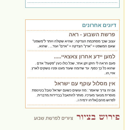
דיונים אחרונים
פרשת השבוע - ראה
עצוב שכך מסתכמת הצדקה : שהיא שקולה ויותר ל"משפט"
שאם המשפט = "ארץ" הצדקה = "אדם" ועוד... . שהוא..
למען יידע אחרון צאצאיי.....
פעם הראה לי הזקן זקן אחר, שכל כולו כעין "פקעת" אדם .
שהוא כל כך כפוף. עד שדומה שעוד מעט ופניו נושקים לארץ.
אזיי,הו..
אין מסלול עוקף עם ישראל
גם זה צריך שיאמר : מה עושים כשעם ישראל טובל בטינופת
מוסרית מנוער מערכיו. מותר להתאבל בבדידות מדברית.
לפרוש מהם [אליהו ירמיה ו..