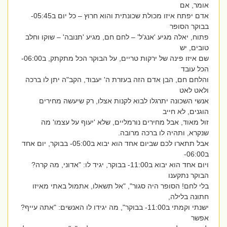
אומר, אם
אדם יפתח איזו מכולת שכונתית והוא חרוץ – כל יום ב05:45-
בבוקר הסופר
פתוח, יאלה מגיע 'אנג'ל' – לחם חם, מגיע 'תנובה' – שוקו וחלב
טובים, יש
שם איזו פינה של ירקות טריים, על הבוקר הכל מתקתק, ב06:00-
הכל עובד
והלחם חם, הבן אדם הזה בעזרת ה' יעבוד, הקב"ה יתן לו ברכה
ולאט לאט
אנשי השכונה יתרגלו לבוא לקנות אצלו, רק שיעשה מחירים
הוגנים, לא חייב
זול מאוד, אבל מחירים נורמליים, שלא 'יעוף על עצמו' מה
שנקרא, ותהיה לו ברכה מרובה.
אבל תתארו לכם שביום אחד הוא יבוא ב05:00- בבוקר, יום אחד
ב06:00-
ויום אחד הוא יבוא ב11:00- בבוקר, יגיד לו: "אדוני, מה קרה?
הבוקר נתקענו
בלי לחם! הסופר היה סגור", "אל תשאלו, אתמול באתי מאיזו
חתונה בלילה,
ישנתי וקמתי ב11:00- בבוקר", מה יגידו לו האנשים: "אתה עייף?
אפשר