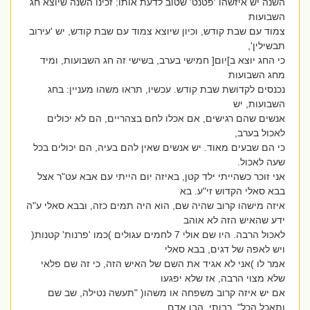
השנה יש איזשהו 'פטנט' שטוב לדעת אותו: זכינו השנה שיוצא חג
השבועות
צמוד עם שבת קודש, וכיון שיוצא צמוד עם שבת קודש, יש 'עירוב
תבשילין',
כי החג יוצא ב]יום[ חמישי בערב, בשישי זה חג השבועות, ומיד
מחג השבועות
נכנסים לקדושת שבת קודש. עכשיו, תראו משהו מעניין: בחג
השבועות, יש
אנשים שהם רגישים, אם אכלו לחם בצהריים, הם לא יכולים
לאכול בערב,
כי הם שבעים מאוד. יש אנשים שאין להם בעיה, הם יכולים בכל
שעה לאכול.
אני זוכר כשהייתי ילד קטן, באיזה יום הייתי עם אבא עט"ר אצל
בבא סאלי הקדוש זי"ע. בא
איזה מישהו קרוב שהיה שם, הוא היה תמים כזה, ובבא סאלי ע"ה
ידע שהאיש הזה לא אוהב
לאכול הרבה. היו שם אולי 7 לחמים עגולים )כמו 'פרנות' קטנות(
ויש לאפה של דגים, בבא סאלי
אמר לו )אני לא אגיד את השם של האיש הזה, כי זה שם פלאי
שלא מצוי הרבה, אז שלא יפגעו
אם יש איזה קרוב משפחה או משהו( "תעשה נטילה, שב שם
ותאכל הכל". רבותי, הבן אדם