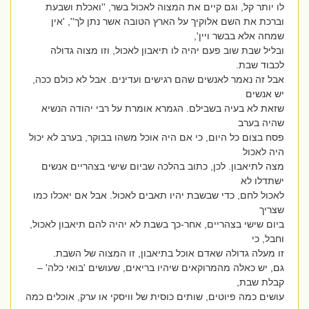
לו יותר קל, וגם קיים את המצוה לאכול בשר, ''ואכלת ושבעת
וברכת את השם אלוקיך על הארץ הטובה אשר נתן לך'', 'אין
שמחה אלא בבשר ויין',
ובליל שבת שוב פעם יהיה לו תיאבון לאכול, וזו מצוה גדולה
לכבוד שבת.
אבל זה נאמר לאנשים שהם רגישים ועדינים. אבל לא כולם ככה,
יש אנשים
שזאת לא בעיה בשבילם. הגמרא אומרת על רבי יהודה הנשיא
שהיה בערב
פסח בצום כל היום, כי אם היה אוכל משהו בבוקר, בערב לא יכול
היה לאכול
מצה לתיאבון. לכן, כתוב בהלכה שביום שישי בצהריים אנשים
ישתדלו לא
לאכול לחם, כדי שבשבת יהיו תאבים לאכול. אבל אם יאכלו כמו
שצריך
ביום שישי בצהריים, אחר-כך בשבת לא יהיה להם תיאבון לאכול,
וחבל, כי
זו מעלה גדולה שאדם אוכל בתיאבון, זו המצוה של השבת.
גם, יש כאלה מהמרוקאים שיהיו בריאים, שעושים 'בואי כלה' –
קבלת שבת,
עושים כמה פיוטים, שותים כוסית של וויסקי או ערק, אוכלים כמה