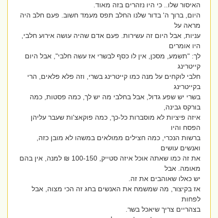
האיסור שלו.. כי היו נזהרים בזה מאוד.
היום, ברוך ה' בדור שלנו החלב תפס מעמד חשוב. פעם חלב היה
מראה על
עניות, אבל היום זה עשירות. פעם אדם שהיה עושה אירוע חלבי,
היו אומרים
לך: "תשמע, מסכן, אין לו כסף לבשרי אז עשה חלבי", אבל היום
קייטרינג
חלבי לוקחים על מנה כמו קייטרינג בשרי, וזה פלא פלאים, הרי
בקייטרינג
בשרי יש שפע גדול, אבל בחלבי מה יש לך, כמה פסטות, כמה
בורקס גבינה,
איזה פיציות לא מוסברות כל-כך, כמה פוקאצ'ות שעבר עליהן
הפסח והיו
ברשות הנכרי, כמה חצילים ממולאים במשהו לא מובן כזה,
ואנשים עושים
את זה כמו שאתה אוכל איזה סטייק, 100-150 ₪ למנה, אין בהם
מאומה. אבל
יש כאלו שאוהבים את זה.
אז בקיצור, מה שמשמח את האנשים בחג זה הכי מצוה, אבל
לפחות
בצהריים צריך שיאכל בשר.