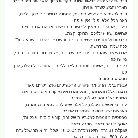
קרה שנה שעברה בראש השנה: הקדוש ברוך הוא עשה סיבוב בכל
הארץ והגיע לשדה עוזיהו,
רצה להשפיע פה שפע במושב, הסתכל בחשבונות בנק שלכם,
ראה הכל מלא 'פול', אין איפה
לשים, אז השם המשיך למושבים הבאים, אז אם אתם רוצים
שהשם ישפיע עליכם, תרוקנו קצת..
לצדקות ולחסדים ומעשים טובים, והשם ישפיע לכם שפע גדול"...
ככה שמחו מהדרשה.
אם האשה שמחה בבית - אז יש ברכה, יש פרנסה. בפרט, רבותי,
מי שזוכה
ללמוד תורה, אשתו שותפה מלאה ללימוד התורה של בעלה, לכן
קנו
תכשיטים טובים.
עכשיו בזמן הזה, מה שקרה, התכשיטים נעשו יקרים מאוד
ה גם בגלל המלחמה, המלחמה היא מייקרת אוטומטית את
המחיר של הזהב בעולם, הסיבה
לזה, כי אנשים בעולם, כל אלה שיש להם כספים מזומנים,
בארצות שהן בסכנה, ממירים את זה
מכספים מזומנים למטבעות של זהב, קוראים לזה 'אונקיות',
אונקיית זהב כזאת, מטבע כזאת,
שוקלת 31 גרם, היא נמכרת ב16,000- שקל, זה אומר שכל גרם
עולה 500 שקל, וזה גרם מזוקק,