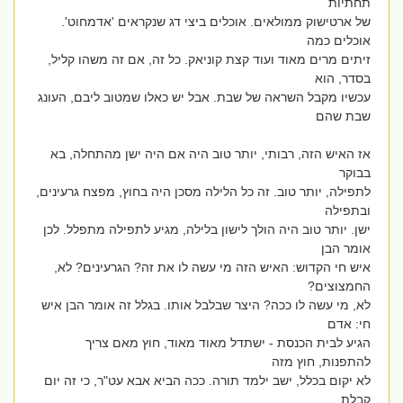
תחתיות
של ארטישוק ממולאים. אוכלים ביצי דג שנקראים 'אדמחוט'.
אוכלים כמה
זיתים מרים מאוד ועוד קצת קוניאק. כל זה, אם זה משהו קליל,
בסדר, הוא
עכשיו מקבל השראה של שבת. אבל יש כאלו שמטוב ליבם, העונג
שבת שהם
אז האיש הזה, רבותי, יותר טוב היה אם היה ישן מהתחלה, בא
בבוקר
לתפילה, יותר טוב. זה כל הלילה מסכן היה בחוץ, מפצח גרעינים,
ובתפילה
ישן. יותר טוב היה הולך לישון בלילה, מגיע לתפילה מתפלל. לכן
אומר הבן
איש חי הקדוש: האיש הזה מי עשה לו את זה? הגרעינים? לא,
החמצוצים?
לא, מי עשה לו ככה? היצר שבלבל אותו. בגלל זה אומר הבן איש
חי: אדם
הגיע לבית הכנסת - ישתדל מאוד מאוד, חוץ מאם צריך
להתפנות, חוץ מזה
לא יקום בכלל, ישב ילמד תורה. ככה הביא אבא עט"ר, כי זה יום
קבלת