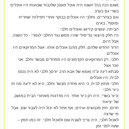
)שגם ככה בכל השנה היה אוכל מעט( שלכבוד שבועות היו אוכלים
בשרי גם בערב
וגם בצהריים, וחלבי היו אוכלים בבוקר אחרי תפילות 'שחרית
ומוסף', באים
הביתה, עושים קידוש ואוכלים חלבי.
היו חלק מיוצאי טריפולי שהיו ממש נגד החלבי לגמרי - כל השנה,
אבל היום,
הדור החדש שלהם, חלק מהם אוכלים אותו. אצל המרוקאים היו
אוכלים
חלבי, רק המרוקאים הקדמונים היו מפחדים מבשר וחלב. אני
זוכר אצל
סבתא רינה ע"ה )אמא של אבא הרב יורם( חלבי לא היה נכנס
לבית, היו אוכלים
חלבי מחוץ לבית, כי היא פחדה מבשר וחלב, היא לא ידעה מה זה
כיור חלבי
וכיור בשרי, היה רק כיור אחד. היו מדרגות מאחורי הבית במושב,
של יציאת
חרום, חוץ מכבשים ועיזים, אף אחד לא יכול היה לעבור שם, אבל
מי שרצה
לאכול חלבי, היה צריך לשבת שם ולאכול חלבי. זה כמו חמץ –
שעה לפני זמן