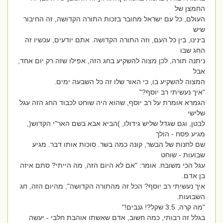
החמצן של
העולם, כל עם ישראל מחובר בזכות התורה הקדושה, זה החיבור
שיש
בינינו, בין כל העם, וזה התורה הקדושה. אתם יודעים, עכשיו זה
החג שבו
ניתנה תורה, לכן מצוה להשקיע בחג הזה, אפילו שזה רק יום אחד,
אבל
המצוה להשקיע בו, כי האור שלו זה כל השבעה ימים.
"איך נעשיתי רב יוסף?"
הגמרא אומרת על רב יוסף, שהוא היה שוחט לכבוד החג הזה עגל
שלישי
לבטן, וגם שגדל שליש גידולו, )הביא אבא בשם האר"י הקדוש(,
מגיע פסח - הולך
שם לחנות של הבשר, קונה כמה בשר. סוכות אותו דבר. מגיע
שבועות - שוחט
עגל הכי משובח. אומר: "אם לא היום הזה, מה הייתי? סתם איזה
בן אדם.
איך נעשיתי רב יוסף? הכל זה מהתורה הקדושה", מהיום הזה, חג
השבועות.
"מה קרה, 3.5 שקל?! גנבים!"
בגלל זה רבותי, כמה חשוב, אדם שאשתו אוהבת חלבי - יעשה