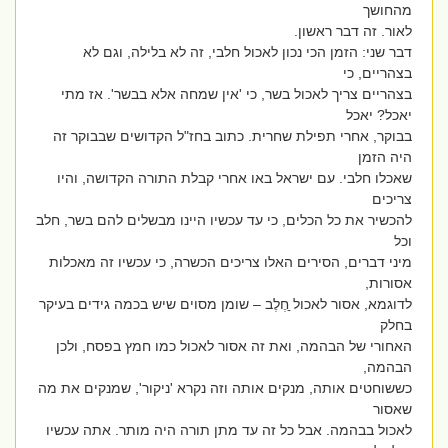
מהחושך
לאור. זה דבר ראשון.
דבר שני: הזמן הכי נכון לאכול חלבי, זה לא בלילה, וגם לא
בצהריים, כי
בצהריים צריך לאכול בשר, כי 'אין שמחה אלא בבשר'. אז מתי
יאכל? יאכל
בבוקר, אחרי תפילת שחרית. כתוב בחז"ל הקדושים שבבוקר זה
היה הזמן
שאכלו חלבי. עם ישראל באו אחרי קבלת התורה הקדושה, והיו
צריכים
להכשיר את כל הכלים, כי עד עכשיו היינו מבשלים להם בשר, חלב
וכל
מיני דברים, הסירים האלו צריכים הכשרה, כי עכשיו זה מאכלות
אסורות,
לדוגמא, אסור לאכול ֵֵחֶלֶב – שומן מסוים שיש בכמה גידים בעיקר
בחלק
האחורי של הבהמה, ואת זה אסור לאכול כמו חמץ בפסח, ולכן
הבהמה,
כששוחטים אותה, מנקים אותה וזה נקרא 'ניקור', שמנקים את מה
שאסור
לאכול בבהמה. אבל כל זה עד מתן תורה היה מותר. אתה עכשיו