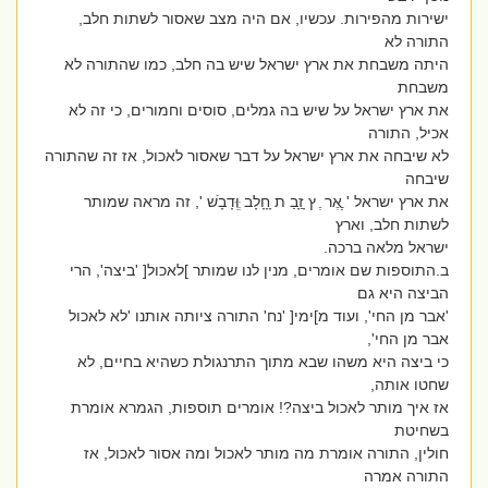
ישירות מהפירות. עכשיו, אם היה מצב שאסור לשתות חלב,
התורה לא
היתה משבחת את ארץ ישראל שיש בה חלב, כמו שהתורה לא
משבחת
את ארץ ישראל על שיש בה גמלים, סוסים וחמורים, כי זה לא
אכיל, התורה
לא שיבחה את ארץ ישראל על דבר שאסור לאכול, אז זה שהתורה
שיבחה
את ארץ ישראל ' ֶֶאֶר ֶ ץ ָזַָבַ ת ָחָָלָב ְּוְּדָבָׁשׁ ', זה מראה שמותר
לשתות חלב, וארץ
ישראל מלאה ברכה.
ב.התוספות שם אומרים, מנין לנו שמותר ]לאכול[ 'ביצה', הרי
הביצה היא גם
'אבר מן החי', ועוד מ]ימי[ 'נח' התורה ציותה אותנו 'לא לאכול
אבר מן החי',
כי ביצה היא משהו שבא מתוך התרנגולת כשהיא בחיים, לא
שחטו אותה,
אז איך מותר לאכול ביצה?! אומרים תוספות, הגמרא אומרת
בשחיטת
חולין, התורה אומרת מה מותר לאכול ומה אסור לאכול, אז
התורה אמרה