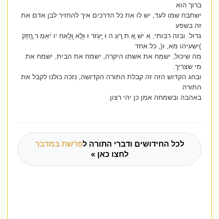
ברוך הוא
ישתבח שמו לעד, יש לו את כל הדרכים איך להחזיר לבן אדם את
זה בשפע
גדול. ובזה רבותי, ִאִ יׁשׁ ֶאֶ ת ֵֵרֵעֵ ה ּוּ ַַיְעְֹזֹר ּוּ ּוְּלְָא ָּוְּלְָאִחִ יו ֹיֹאַמַ ר ֲֲחָזָק
)ישעיהו מא, ו(, כל אחד
מה שיכול, ישמח את אשתו היקרה, ישמח את הבית, ישמח את
מי שצריך.
ובחג הקדוש הזה זה קבלת התורה הקדושה, נזכה כולנו לקבל את
התורה
באהבה ובשמחה אמן כן יהי רצון.
לכל החידושים ודברי התורה ל
פרשת במדבר
לחצו כאן »