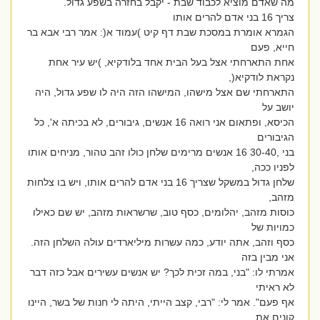
מה שאדם מוציא לכבוד שבת - יקבל בחזרה בשפע גדול.
צריך 16 בני אדם להרים אותו
הגמרא אומרת במסכת שבת דף קיט )עמוד א(: אמר רבי אבא בר
חייא, פעם
אחת התארחתי אצל בעל הבית אחד בלודקיא, )יש עיר אחת
נקראת לודקיא(,
התארחתי שם אצל מישהו, המישהו הזה היה לו שפע גדול, היה
יושב על
הכיסא, ופתאום אני רואה 16 אנשים, גיבורים, לא בכיתה א', כל
הגיבורים
בני ,30-40 16 אנשים מרימים שלחן כולו זהב טהור, מניחים אותו
לפניו ככה,
שלחן גדול במשקל שצריך 16 בני אדם להרים אותו, ויש בו צלחות
מזהב,
כוסות מזהב, יהלומים, כסף טוב, שרשראות מזהב, יש שם כאילו
כמויות של
כסף וזהב, אתה יודע, כמה עשרות מיליארדים עולה השלחן הזה.
אני מבין בזה
אמרתי לו: "בני, במה זכית לכך? יש אנשים עשירים אבל כזה דבר
לא ראיתי
אף פעם". אמר לי: "רבי, קצב הייתי, היתה לי חנות של בשר, היינו
קונים את