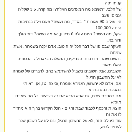
קנייה יפה
של חלבי. "תשמע מה המעדנים האלה?! מה קרה, 3.5 שקל?!
גנבים! פעם
היו עולים 90 אגורות!". בסדר, מה נעשה? פעם וילה בנתיבות
היתה 100,000
שקל, מה נעשה? היום עולה 6 מיליון, אז מה נעשה? דור הולך
ודור בא.
העיקר שבסופו של דבר הכל יהיה טוב. אדם יקנה בשמחה, אשתו
שמחה
- השם שמח. וזו רבותי הצדיקים, המעלה הכי גדולה. הכספים
האלו מאוד
חשובים, אבל חשובים בשביל להשתמש בהם לדברים של שמחה.
לא על החשבון הרגיל
וגם, אדם לא יחשוש, הגמרא אומרת )ביצה, טז, א(, ראיתי
במסכת בבא בתרא
וגם במסכת שבת, גם אבא הביא את זה בשיעור: כל מה שאדם
מוציא
הוצאות והכסף לכבוד שבת וחגים - הכל הקדוש ברוך הוא מחזיר
לו את זה
עוד בעולם הזה, לא על החשבון הרגיל, וגם לא על חשבון שכרו
לעתיד לבוא,