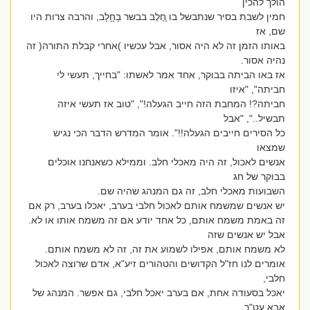
הולך להכין
חמין לשבת בסיר שנתבשל בו ֵֵחֶלֶב בבשר בָחָָלָב, והרבה צרות היו
שם, אז
באותו הזמן זה לא היה אסור, אבל עכשיו )אחרי קבלת התורה( זה
נהיה אסור.
אז באו הביתה בבוקר, אחד אמר לאשתו: "בחייך, תעשי לי
חביתה", "איזו
חביתה?! המחבת הזה חייב הגעלה!", "טוב אז תעשי איזה
תבשיל..", "אבל
כל הסירים חייבים הגעלה!!". אומר המדרש הדבר הכי נגיש
שמצאו
אנשים לאכול, זה היה מאכלי חלב. וממילא כשאנחנו אוכלים
בבוקר של חג
השבועות מאכלי חלב, זה גם המנהג שהיה שם.
יש אנשים שמשמח אותם לאכול חלבי בערב, יאכלו בערב, רק אם
זה באמת משמח אותם, כל אחד יודע אם זה משמח אותו או לא.
אבל יש אנשים שזה
לא משמח אותם, אפילו לשמוע את זה, זה לא משמח אותם.
אומרים לנו חז"ל הקדושים והטהורים זיע"א, אדם שרוצה לאכול
חלבי,
יאכל בסעודה אחת, אם בערב יאכל חלבי, גם אפשר. המנהג של
אבא עט"ר