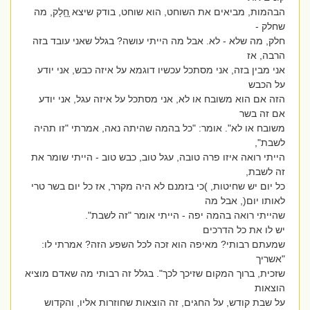
הבהמות, מביאים את השוחט, הוא שוחט, בודק שיצא ָחָָלָק, מה
שחלק -
חלק, מה שלא - לא. אבל מה הייתי עושה? בגלל שאני עובד בזה
הרבה, אז
אני מבין בזה, אני מסתכל עכשיו דוגמא על איזה כבש, אני יודע
על הכבש
הזה אם הוא משובח או לא, אני מסתכל על איזה עגל, אני יודע
אם זה בשר
משובח או לא". אומר: "כל בהמה שהיתה נאה, אמרתי "זו תהיה
לשבת",
הייתי רואה איזו פרה טובה, עגל טוב, כבש טוב - הייתי שומר את
זה לשבת,
כל יום יש שחיטות, )כי בזמנם לא היה מקרר, אז כל יום בשר טרי
לאותו יום(, אבל מה
שהייתי רואה בהמה יפה - הייתי אומר "זה לשבת".
יש לו את כל הדרכים
שמעתם רבותי? מאיפה הוא זכה לכל השפע הזה? אמרתי לו:
"אשריך
שזכית, ברוך המקום שזיכך לכך". בגלל זה רבותי מה שאדם מוציא
הוצאות
על שבת קודש, על החגים, זה הוצאות שחוזרות אליו, והקדוש