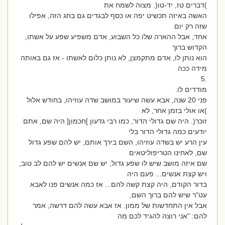
)דברים טז, יד-טו(. מצוה לשמח את
האשה באיזה תכשיט יפה או כסף לבגדים גם בחג הזה, אפילו
שזה רק יום
אחד, אבל ההארה שלו כל השבוע, אדם משפיע שפע על אשתו,
הקדוש ברוך
הוא נותן לו, אדם מתקמצן, לא נותן כלום לאשתו - אז גם באותה
מידה ככה
.5
מודדים לו.
פני 20 שנה, אבא עשה שיעור במושב שדה עוזיהו, בחודש אלול
)או אולי בזמן אחר, לא
זוכר(. היה שם גדולי הדור, כמו רבי גדעון ]חכמון[ היה שם, אתם
יודעים כמה גדולי הדור בלי
עין הרע יש בשדה עוזיהו, השם בירך אותם, יש להם שפע גדול
שם, לאחינו הטריפוליטאים
שם איזה מושב שיש לו שפע גדול, יש שם אנשים יש להם לב טוב,
ויש קצת אנשים... פעם היה
בדור הקודם, היה קצת קשה להם... אז כמה אנשים פנו לאבא
עט"ר שיש להם ברוך השם,
אבל אין התחדשות של ממון. אז אבא עשה להם דרשה, אמר
להם: "אני רוצה להגיד לכם מה