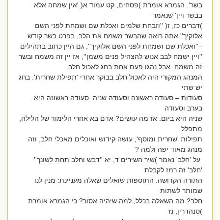
בשר'. הגמרא אומרת )פסחים, קט עמוד א( 'אין שמחה אלא
בבשר ויין' שנאמר
)דברים כז, ז( ''וזבחת שלמים ואכלת שם ושמחת לפני השם
אלוקיך'' אתה רואה שהבשר משמח את הלב, בפרט בשר קודש
–''ואכלת שם ושמחת לפני השם אלוקיך'', גם היין כתוב בתהילים
''ויין ישמח לבב אנוש להצהיל פנים משמן'', אז יין זה משמח ובשר
זה משמח. אבל נהגו פעם אחת בחג לאכול חלב.
המנהג המקורי היה לאכול חלב בבוקר אחרי 'תפילת שחרית'. בחג
יש שתי
סעודות – סעודה ראשונה וסעודה שניה. סעודה ראשונה היא
בערב וסעודה
שניה היא ביום. אז מה עושים? אדם בא אחרי הלימוד של הלילה,
מתפלל
תפילות 'שחרית ומוסף', עושה קידוש ואוכלים מאכלי חלב, וזה
מנהג מאוד יפה ולמה ?
על 'חלב' נאמר )שיר השירים ד, יא ''דבש וחלב תחת לשונך''
'חלב' זה רמז לקבלת
התורה הקדושה. התוספות שואלים שאלה מעניינת: מנין לנו
שמותר לשתות
חלב? מה השאלה בכלל, למה שיהיה אסור? כי הגמרא אומרת
)סנהדרין, נז