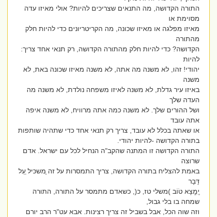
התורה הקדושה, מה התנאים שצריכים להיות? אולי מאיזו עדה
מסוימת או
מאיזו מפלגה או מאיזו שכונה, מה הקריטריונים כדי להיות חלק
מהתורה
הקדושה? כדי להיות חלק מהתורה הקדושה, רק תנאי אחד צריך:
להיות
יהודי! זהו, לא משנה מה אתה, לא משנה מאיזו שכונה באת, לא
משנה
באיזו עיר גדלת, לא משנה לאיזו משפחה נולדת, לא משנה מה
העדה שלך
ושל ההורים שלך. לא משנה כמה אתה מרוויח, לא משנה איפה
אתה עובד
או שאתה בכלל לא עובד, צריך רק תנאי אחד כדי שתהיה שותפות
בתורה הקדושה -להיות יהודי.
התורה הקדושה זו המתנה שהקב"ה הנחיל לכל עם ישראל. אדם
שרוצה
באמת להצליח בתורה הקדושה, צריך התמסרות על זה ַַמשכּיל ַעַל
דָּבָר
ִיְִמְָצָא טֹוֹב )משלי טז, כ(, כשאדם מתמסר על התורה, התורה
שמחה בו בלי גבול,
וזה שוה הכל, אבל בשביל זה צריך רצינות. אבא עט"ר הרב יורם