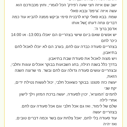
ישב שם איזה חצי שעה ו'פירק' הכל לגמרי, וחוץ מכבודכם הוא
עשה איזה 'גרפס' ובבא סאלי
שמח. בבא סאלי קרא לרבנית סימי וביקש ממנה להביא עוד כמה
דברים ונחה דעתו )של אותו
אדם( ברוך ה'.
יש אנשים שאם ביום שישי בצהריים הם יאכלו ב13:00- או 14:00
כיכר לחם
בצהריים סעודה כבדה עם לחם, בערב הם לא יוכלו לאכול לחם
בתיאבון,
ויש מצוה לאכול את סעודת שבת בתיאבון.
בדרך כלל בשנה רגילה, בחג השבועות בבוקר אוכלים עוגות וחלבי,
ובצהריים עושים סעודה גדולה עם לחם ובשר. מי שרוצה השנה
הזאת,
יעשה כזה פטנט: בבוקר כשאוכל חלבי, יכול לעשות נטילת ידים,
יקח שני
לחמים 'המוציא', יכוין לסעודה, יעשה ברכת המזון וילך לישון
אחרי לילה
שלם של לימוד, ואז גם אכל חלבי וגם אכל סעודה עם לחם.
בצהריים יעשה
עוד סעודה בלי לחם, יאכל צלחת עם בשר וכמה דברים טובים,
ואז יהיה