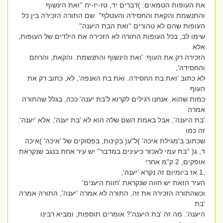
את העופות הטמאים: )דברים יד, טז-יז-יח ''ואת הינשוף
והתנשמת והקאת והחסידה והעטלף'' שם התורה הזכירה בין כל
העופות שהם לא טהורים ''ואת הבת היענה''
שימו לב, בכל העופות התורה לא הזכירה את הילדים של העופות,
אלא
הזכירה רק את העוף: 'ואת הינשוף והתנשמת. והקאת, והרחם
והחסידה',
לא כתוב 'ואת בת החסידה. ואת בת האנפה', לא, כתוב רק את
העוף
כמות שהוא. אנחנו רגילים לקרוא ל'בת יענה' ככה, בגלל שהתורה
אמרה
'בת היענה', אבל באמת השם שלה הוא לא 'בת יענה', אלא 'יענה'.
זה כמו
שכתוב ב'מגילת איכה' )ל"ע( בקינות, בפסוקים של 'איכה' )איכה
ד, ג( ''בת עמי לאכזר כיעינים במדבר'' יש עיר אחת בנגב שנקראת
אופקים, 2 ק"מ אחרי
,1 אז ביומיום זה נקרא 'יענה',
העיר הזאת יש חווה שנקראת 'חוות היענים'
וכשהתורה הזכירה את זה, התורה לא אמרה 'יענה', התורה אמרה
'בת
היענה'. מה זה 'בת היענה'? אומרים תוספות, ומביא רבינו