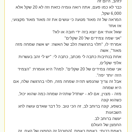
לזהב, היום זה
כבר לא כמו פעם, אתה רואה גומיה כזאת וזה לא 20 שקל אלא
6,000 שקל,
המראה של זה מאוד מטעה כי עושים את זה מאוד מאוד מקצועי,
אז אחד
שאל אותי אם יוצא בזה ידי חובה או לא?
"אני שמה צמידים של 20 שקלים"
אמרתי לו, "תלוי בהרגשת הלב של האשה: יש אשה שמחה מזה
מאוד", אשה
אחת בנתיבות כתבה לי מכתב, כתבה לי: "יש לי זהב בעשרות
אלפי שקלים,
אני שמה צמידים של 20 שקלים". למה? היא אומרת: "הצמיד
הזה יותר יפה".
אבל זה צריך שהנפש תהיה שמחה מזה, תלוי בהרגשה שלה, אם
היא שמחה
מזה - מצוין, אם לא - ישתדל שתהיה שמחה כמה שהוא יכול,
כשהוא קונה
בשפע, קונה ברוחב לב, זה הכי טוב. כל דבר שאדם עושה לחג
השבועות
יעשה ברוחב לב.
החמצן של העולם
באמת רבותי, באמת באמת, ]התורה[ זה החמצן של העם, זה