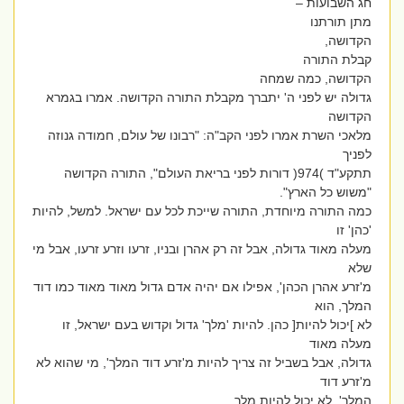
חג השבועות –
מתן תורתנו
הקדושה,
קבלת התורה
הקדושה, כמה שמחה
גדולה יש לפני ה' יתברך מקבלת התורה הקדושה. אמרו בגמרא
הקדושה
מלאכי השרת אמרו לפני הקב"ה: "רבונו של עולם, חמודה גנוזה
לפניך
תתקע"ד )974( דורות לפני בריאת העולם", התורה הקדושה
"משוש כל הארץ".
כמה התורה מיוחדת, התורה שייכת לכל עם ישראל. למשל, להיות
'כהן' זו
מעלה מאוד גדולה, אבל זה רק אהרן ובניו, זרעו וזרע זרעו, אבל מי
שלא
מ'זרע אהרן הכהן', אפילו אם יהיה אדם גדול מאוד מאוד כמו דוד
המלך, הוא
לא ]יכול להיות[ כהן. להיות 'מלך' גדול וקדוש בעם ישראל, זו
מעלה מאוד
גדולה, אבל בשביל זה צריך להיות מ'זרע דוד המלך', מי שהוא לא
מ'זרע דוד
המלך', לא יכול להיות מלך.