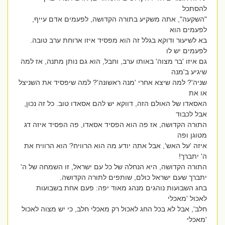
להסתכל
"השקעה", אתה משקיע בתורה הקדושה, לפעמים אדם עייף,
לפעמים הוא
בא לשיעור ודוקא בגלל זה הוא מפסיד איזו ארוחת ערב טובה.
לפעמים יש לו
גם איזו 'בר מצוה' באותו ערב, וחבל, הוא גם נותן מתנה, אז למה
שיגיע ב'מנה
שניה'? למה שיצא אחרי 'מנה ראשונה'? למה שיפסיד את השניצל
או את
האסאדו של האולם הזה, דווקא יש להם אסאדו טוב. כל זה נכון,
אבל לכבוד
התורה הקדושה, אז פה הוא הפסיד אסאדו, פה הפסיד איזה דג
מטוגן ופה
איזה 'על האש', אבל אתה יודע מה הוא הרוויח? הוא הרוויח את
ה' יתברך!
התורה הקדושה, היא הנחלה של כל עם ישראל, זו השמחה של ה'
יתברך שעם ישראל כולם, שותפים לתורה הקדושה.
בחג השבועות נוהגים מנהג מאוד יפה: פעם אחת בשבועות
לאכול 'מאכלי
חלב', אבל לא בכל החג לאכול רק מאכלי חלב, כי יש מצוה לאכול
'מאכלי