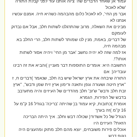
עמוד א( שאחד הדברים שה' ציוה אותנו עוד לפני קבלת התורה
'שלא לאכול
אבר מן החי', לא לאכול כלום מהבהמה כשהיא חיה. אמנם עכשיו
אנחנו לא
מבינים את השאלה, מרוב שהתרגלנו לשתות חלב, אבל אם נבדוק
לעומקם
של דברים, באמת, מנין לנו שמותר לשתות חלב, הרי החלב בא
מבהמה חיה,
אז למה שזה לא יהיה נחשב 'אבר מן החי' ויהיה אסור לשתות
אותו?!.
התשובה היא: אומרים התוספות דבר מעניין )והביא את זה רבינו
עובדיה(: אם
התורה שיבחה את ארץ ישראל שיש בה חלב, שנאמר )דברים ח, ז
''ארץ חיטה ושעורה וגפן ותאנה ורימון ארץ זית שמן ודבש", ''ארץ
זבת חלב ודבש'' ש'זב' חלב מהדדים של העיזים והיה מתערבב
בדבש של הפירות, הגמרא
אומרת )כתובות, קיא עמוד ב( שהיתה 'בריכה' בגודל 16 ק"מ על
16 ק"מ )זה בערך
הגודל של כל אשדוד( שכולה דבש וחלב. איך היתה הבריכה
הזאת? העיזים היו
אוכלים פירות משובחים, יוצא מהם חלב מתוק ומהעצים היה
נוטף דבש