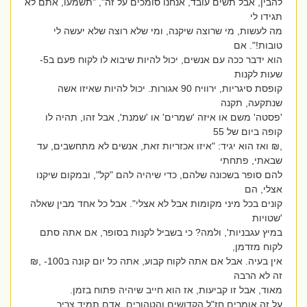
להבין, אבל תשים עובד, אנחנו סומכים על זה", "תשמעו, אתם לא
תגידו לי
מה לעשות, מי שרוצה שיקנה, ומי שלא רוצה שלא יעשה לי
טובות!". אם
הוא ידבר ככה עם אנשים, יכול להיות שיבוא לו לקוח פעם ב5-
שעות לקנות
קופסת סיגריות, ירוויח 90 אגורות. יכול להיות שאיזו אשה
שנתקעה, תקנה
'פסטה' משם או איזה 'שמרים' או 'שמנת', אבל זהו, תהיה לו
קופה ביום של 55
,₪ ואז הוא יגיד: "איזו אכזריות זאת, אנשים לא מתחשבים, עד
שבאתי, פתחתי
להם סופר בשכונה שלהם, כדי שיהיה להם "קל", ובמקום שיקנו
אצלי, הם
קונים בכל מיני מקומות אבל לא אצלי". אבל כל אחד מבין שאלה
'שטויות
במיץ עגבניות', ולמה? כי בשביל לקנות בסופר, אם אתה סתם
לקוח מזדמן,
אין בעיה. אבל אם אתה לקוח קבוע, אתה כל יום קונה ב100- ,₪
זה לא הרבה
מאוד, אבל זו קביעות, אז הוא חייב שיהיה פתוח בזמן.
על זה אומרים חז"ל הקדושים והטהורים, אדם תמיד צריך