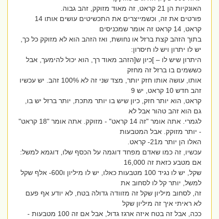
האונקיות הן 21 קראט, זה מאוד מזוקק, זהב גבוה.
פורטים את זה, וכשמייצרים את התכשיטים עושים אותו 14
קראט, 14 קראט זה אומר שמכניסים
בתוך הזהב קצת ברזל או נחושת, ואז הזהב הוא לא מזוקק כל כך,
יש לו יתרון ויש לו חיסרון:
היתרון שיש לו – ]כיון ש[הזהב מאוד רך, הוא יכול להימעך, אבל
כששמים בו ברזל זה מחזק
אותו, עושה אותו חזק יותר, מצד שני זה לא 100% זהב. יש עכשיו
זהב חדש 10 קראט, יש 9
קראט, הוא יותר חזק, כיון שיש בו יותר מתכת, יותר ברזל יש בו,
גם הוא זהב טהור אבל לא
לגמרי. אתה אומר "זה 14 קראט" - מזוקק. אתה אומר "18 קראט"
- יותר מזוקק. אבל המטבעות
האלו הן יותר מ21- קראט.
עכשיו, זה כמו שאדם מפחד דוגמה על הכסף שלו, דוגמא למשל:
אם מטבע כזאת זה 16,000
שקל, יש לו נגיד 100 מטבעות כאלו, יש לו מיליון ו600- אלף שקל
למשל, יותר קל לו לסחוב את
זה, לסחוב מיליון שקל זה מזוודה גדולה בטח, לא יודע אף פעם
לא ראיתי איך זה מיליון שקל
ככה, אבל זה בטח איזה ארגז גדול, אבל אם זה 100 מטבעות -