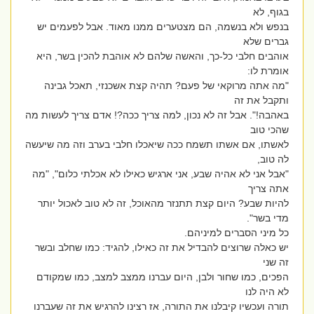
בגוף, לא
בנפש ולא בנשמה, הם מצטערים ממנו מאוד. אבל לפעמים יש
גברים שלא
אוהבים חלבי כל-כך, והאשה שלהם לא אוהבת להכין בשר, היא
אומרת לו:
"מה אתה מרוקאי של פעם? תהיה קצת אשכנזי, תאכל גבינה
ותקבל את זה
באהבה!". אבל זה לא נכון, למה צריך ככה?! אדם צריך לעשות מה
שהכי טוב
לאשתו, אם אשתו תשמח ככה שיאכלו חלבי בערב וזה מה שיעשה
לה טוב,
"אבל אני לא אהיה שבע, אני ארגיש כאילו לא אכלתי כלום", "מה
אתה צריך
להיות שבע? היום קצת תתנזר מהאוכל, זה לא טוב לאכול יותר
מדי בשר".
כל מיני הסברים למיניהם.
יש כאלה שרוצים להבדיל את זה כאילו, להגיד: כמו שחלב ובשר
זה שני
הפכים, כמו שחור ולבן, היום עברנו ממצב למצב, כמו שמקודם
לא היה לנו
תורה ועכשיו קיבלנו את התורה, אז רצינו להרגיש את זה שעברנו