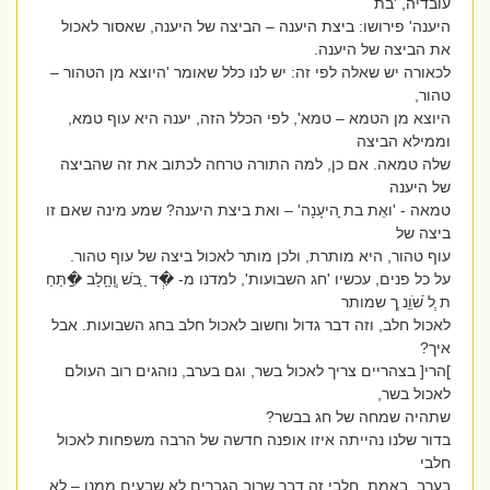
עובדיה, 'בת
היענה' פירושו: ביצת היענה – הביצה של היענה, שאסור לאכול
את הביצה של היענה.
לכאורה יש שאלה לפי זה: יש לנו כלל שאומר 'היוצא מן הטהור –
טהור,
היוצא מן הטמא – טמא', לפי הכלל הזה, יענה היא עוף טמא,
וממילא הביצה
שלה טמאה. אם כן, למה התורה טרחה לכתוב את זה שהביצה
של היענה
טמאה - 'ואֵת בת ַַהיעָנָה' – ואת ביצת היענה? שמע מינה שאם זו
ביצה של
עוף טהור, היא מותרת, ולכן מותר לאכול ביצה של עוף טהור.
על כל פנים, עכשיו 'חג השבועות', למדנו מ- �ְּד ַ ַּבׁשׁ ְְוָחָָלָב �ַּתַּחַ
ת ְְל ֹׁשֹׁוֵֵנ ְְך שמותר
לאכול חלב, וזה דבר גדול וחשוב לאכול חלב בחג השבועות. אבל
איך?
]הרי[ בצהריים צריך לאכול בשר, וגם בערב, נוהגים רוב העולם
לאכול בשר,
שתהיה שמחה של חג בבשר?
בדור שלנו נהייתה איזו אופנה חדשה של הרבה משפחות לאכול
חלבי
בערב. באמת, חלבי זה דבר שרוב הגברים לא שבעים ממנו – לא