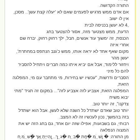
התורה הקדושה.
אם אדם ממש מרגיש לפעמים שאם לא 'יעלה קצת עשן'.. מסכן,
אין לו ישוב
,4 לא יעשן בכניסה לבית
הדעת, ממש מצטער מזה, אסור להצטער בחג
הכנסת, זה ימשוך עוד אנשים, חבל, ילך רחוק רחוק, יברח שם
אחרי איזה
מקום שאף אחד לא יראה אותו, ממש כ'גנב הנתפס במחתרת',
יעשן מהר
ויחזור ללימוד, אבל אם יביא איתו כמה חברים ויתחיל להסביר
להם כל מיני
הסברים ודרשות, "עכשיו יש בחירות, מי מתחבר עם מי, המפלגה
הזאת,
המפלגה הזאת, אצביע לזה אצביע לזה"... במקום זה תגיד "מתי
יבוא משיח
צדקנו", זה יותר טוב.
יותר טוב שאדם ישתדל כל השנה שלא לעשן, אבל הוא ישתדל
בזה בהמשך, נכון לעכשיו זה לא המצב.
רבותי, גם בשבועות, אפילו שזה יום אחד, גם בחג הזה יש את
המצוה הנפלאה
מן התורה: � ְוְָׂש ַ ַׂמ �ְּחְָּת �ְּב ַ ַּח �ֶּג ָ ָּך.. ְָוְָהִיִיָתָ ַַאְךְ �ָׂש ֵ ֵׂמ ַַח