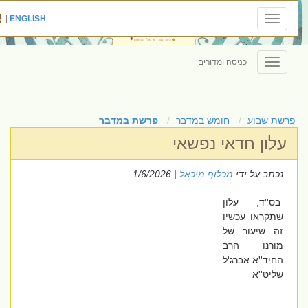
|
ENGLISH
Toggle
navigation
כניסה ומדורים
Toggle
navigation
פרשת שבוע
חומש במדבר
פרשת במדבר
עלון חדאי נפשאי
נכתב על ידי
מכלוף מיכאל
| 1/6/2026
בס''ד, עלון
שתקראו עכשיו
זה שיעור של
מורנו הרב
החיד''א אברג'ל
שליט''א