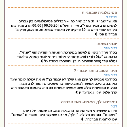
פסיכולוגיה שבזוגיות
אביהו ח
האושר שבזוגיות: הרב זמיר כהן – הבדלים פסיכולוגיים בין גברים
לנשים הרב זמיר כהן י"ב אייר התש"פ | 06.05.20 | 00:00 הרב זמיר כהן
בקורס יסודי חדש בן 10 פרקים על האושר שבזוגיות. והפעם, פרק ב' –
הבדלים פסי
יונתי נשמתי
ברוך עינב
בס"ד אחד הכינויים לאשה במערכת הזוגיות היהודית הוא "יונתי",
כדכתיב: "קוֹל דּוֹדִי דוֹפֵק, פִּתְחִי לִי אֲחֹתִי רַעְיָתִי יוֹנָתִי תַמָּתִי, שֶׁרֹּאשִׁי
נִמְלָא טָל" (שיר השירים ה, ב). וחשבתי בעה"י על
מיהו הטוב ביותר עבורך?
ברוך עינב
בס"דמי מבטיח לך שבן הזוג שלך לא יבגוד בך? אז את יכולה לומר שעל
האהבה ביניכם אפשר לכתוב סיפור בהמשכים שיהפוך לרב מכר.
הטעות הבסיסית שלא מעט אנשים אוחזים בה היא שאמנם האהבה היא
ערך אלוקי עליון, אך עדיין
ניצבים-וילך, האזינו-וזאת הברכה
דביר
חידוש ששמעתי מפי המחנך הרב ארז שגב, זוג שעומד על דעתו
"ניצבים"- בסופם חלילה- "וילך", אך זוג שמקשיבים ומכבדים "האזינו"-
יזכו ל-"וזאת הברכה".