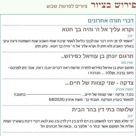
דברי תורה אחרונים
וקרא עליך אל ה' והיה בך חטא
יניב
"השמר לך פן יהיה דבר עם לבבך בליעל לאמר קרבה שנת השבע שנת השמטה ורעה עינך
באחיך האביון ולא תתן לו וקרא עליך אל ה ' והיה בך חטא . נתון תתן
תרגום יונתן בן עוזיאל כפירוש..
אורן מס
תרגום יונתן בן עוזיאל כפירוש לתורה: פרשת ראה דברים יא,כו: רְאֵה, אָנֹכִי נֹתֵן לִפְנֵיכֶם--
הַיּוֹם: בְּרָכָה, וּקְלָלָה: ... הברכה ו
צדקה - שני קצוות של חיים...
משה אהרון
בס,ד. צדקה - שני קצוות של חיים... --------------------------------------------- בתגובה
למאמר בעניין הצדקה. הגבתי כך : משה אהרון (6/8/2026
שלושה בתי דין בהר הבית
יניב
"כי יפלא ממך דבר למשפט בין דם לדם בין דין לדין ובין נגע לנגע דברי ריבת בשעריך וקמת
ועלית אל המקום אשר יבחר ה ' אלקיך בו . ובאת אל הכהנים הל