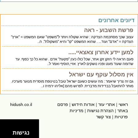
דיונים אחרונים
פרשת השבוע - ראה
עצוב שכך מסתכמת הצדקה : שהיא שקולה ויותר ל"משפט" שאם המשפט = "ארץ"
הצדקה = "אדם" ועוד... . שהוא המשפט "קו" והיא "משקולת". ה..
למען יידע אחרון צאצאיי.....
פעם הראה לי הזקן זקן אחר, שכל כולו כעין "פקעת" אדם . שהוא כל כך כפוף. עד
שדומה שעוד מעט ופניו נושקים לארץ. אזיי,הוסיף ואמר ל..
אין מסלול עוקף עם ישראל
גם זה צריך שיאמר : מה עושים כשעם ישראל טובל בטינופת מוסרית מנוער מערכיו.
מותר להתאבל בבדידות מדברית. לפרוש מהם [אליהו ירמיה ו..
ראשי
|
אתרי עזר
|
אודות חידוש
|
פרסם
hidush.co.il
באתר
|
הצהרת נגישות
|
מדיניות
פרטיות
|
צור קשר
נגישות