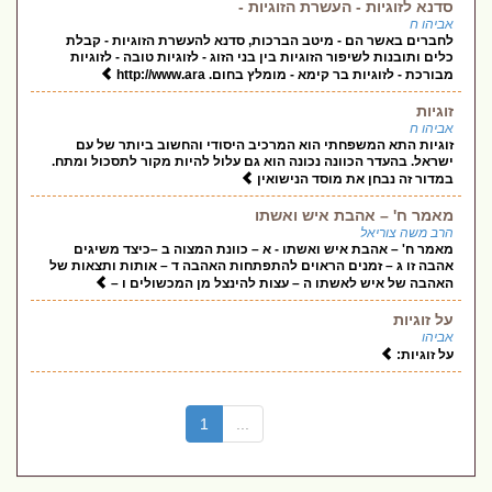
סדנא לזוגיות - העשרת הזוגיות -
אביהו ח
לחברים באשר הם - מיטב הברכות, סדנא להעשרת הזוגיות - קבלת
כלים ותובנות לשיפור הזוגיות בין בני הזוג - לזוגיות טובה - לזוגיות
מבורכת - לזוגיות בר קימא - מומלץ בחום. http://www.ara
זוגיות
אביהו ח
זוגיות התא המשפחתי הוא המרכיב היסודי והחשוב ביותר של עם
ישראל. בהעדר הכוונה נכונה הוא גם עלול להיות מקור לתסכול ומתח.
במדור זה נבחן את מוסד הנישואין
מאמר ח' – אהבת איש ואשתו
הרב משה צוריאל
מאמר ח' – אהבת איש ואשתו - א – כוונת המצוה ב –כיצד משיגים
אהבה זו ג – זמנים הראוים להתפתחות האהבה ד – אותות ותצאות של
האהבה של איש לאשתו ה – עצות להינצל מן המכשולים ו –
על זוגיות
אביהו
על זוגיות:
(current)
1
...