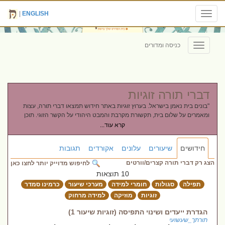
|
ENGLISH
Toggle
navigation
כניסה ומדורים
Toggle
navigation
דברי תורה זוגיות
"בונים בית נאמן בישראל. בערוץ זוגיות באתר חידוש תמצאו דברי תורה, עצות
ומאמרים על שלום בית, תקשורת מקרבת והמבט היהודי על הקשר הזוגי. תוכן
המשלב בין חכמת המקורות לכלים מעשיים לצמיחה משותפת ואהבה."
קרא עוד...
חידושים
שיעורים
עלונים
אקורדים
תגובות
הצג רק דברי תורה קצרים/וורטים
לחיפוש מדוייק יותר לחצו כאן
10 תוצאות
תפילה
סגולות
חומרי למידה
מערכי שיעור
כרמינו סמדר
זוגיות
מוזיקה
למידה מרחוק
הגדרת ייעדים ושינוי התפיסה (זוגיות שיעור 1)
תורתך_שעשועי