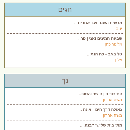
חגים
מרשית השנה ועד אחרית ..
יניב
שבעת המינים ואני | פר..
אלעזר כהן
טו' באב - כח הנתי..
אלון
נך
החיבור בין הישר והטוב..
משה אהרון
גאולה דרך הים - אינה ..
משה אהרון
מתי בית שלישי ייבנה. ..