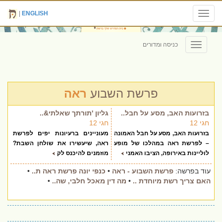
|
ENGLISH
Toggle
navigation
כניסה ומדורים
Toggle
navigation
פרשת השבוע
ראה
בזרועות האב, מסע על חבל..
גליון 'תורתך שאלתי&..
חגי 12
חגי 12
בזרועות האב, מסע על חבל האמונה
מעוניינים ברעיונות יפים לפרשת
– לפרשת ראה במהלכו של מופע
ראה, שיעשירו את שולחן השבת?
לוליינות באירופה, הציבו האמני
מוזמנים להיכנס לק
עוד בפרשה:
פרשת השבוע - ראה
•
כנפי יונה פרשת ראה ת..
•
האם צריך רשת מיוחדת ..
•
מה דין מאכל חלבי, שה..
•