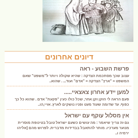
דיונים אחרונים
פרשת השבוע - ראה
עצוב שכך מסתכמת הצדקה : שהיא שקולה ויותר ל"משפט" שאם
המשפט = "ארץ" הצדקה = "אדם" ועוד... . שהוא..
למען יידע אחרון צאצאיי.....
פעם הראה לי הזקן זקן אחר, שכל כולו כעין "פקעת" אדם . שהוא כל כך
כפוף. עד שדומה שעוד מעט ופניו נושקים לארץ. אזיי,הו..
אין מסלול עוקף עם ישראל
גם זה צריך שיאמר : מה עושים כשעם ישראל טובל בטינופת מוסרית
מנוער מערכיו. מותר להתאבל בבדידות מדברית. לפרוש מהם [אליהו
ירמיה ו..