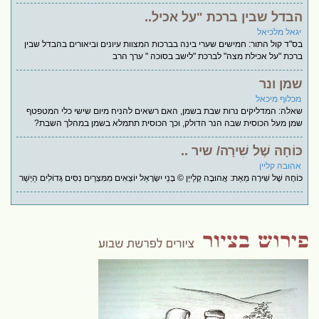
הבדל שבין ברכת "על אכיל..
יגאל מלכיאל
בס"ד קול התור: חמישים שערי בינה בברכות המצוות עיונים וביאורים בהבדל שבין
ברכת "על אכילת מצה" לברכת "לישב בסוכה " ערך הרב
שמן ונר
מכלוף מיכאל
שאלה: המדליקים נרות שבת בשמן, האם רשאים להניח מיום שישי כלי המטפטף
שמן מעל הכוסית שבה הנר הדולק, וכך הכוסית תתמלא בשמן במהלך השבת?
כּוֹחָהּ שֶׁל שִׁירָה/ שיר ..
אהובה קליין
כּוֹחָהּ שֶׁל שִׁירָה מֵאֵת: אֲהוּבָה קְלַייְן © בְּנֵי יִשְׂרָאֵל יוֹצְאִים מִמִּצְרַיִם נִסִּים גְּדוֹלִים הַיְשַׁר