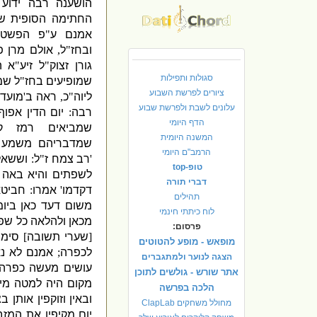
הושענה רבה ידוע 
החתימה הסופית של
אמנם ע
"
פ הפשט 
ובחז
"
ל
,
אולם מרן פ
גורן זצוק
"
ל זיע
"
א ה
סגולות ותפילות
שמופיעים בחז
"
ל שמ
ציורים לפרשת השבוע
ליוה
"
כ
,
ראה ב
'
מועדי
עלונים לשבת ולפרשת שבוע
רבה
:
יום הדין אפוף
הדף היומי
שמביאים רמז קצ
המשנה היומית
שמדבריהם משמע ש
הרמב"ם היומי
'
רב צמח ז
"
ל
:
וששאל
טופ-top
לשפתים והיא באה 
דברי תורה
דקדמו
'
אמרו
:
חביטא
תהילים
משום דעד כאן ביומי
לוח כיתתי חינמי
מכאן ולהלאה כל שפה
פרסום:
[
שערי תשובה
]
סימן
מופאש - מופע להטוטים
לכפרה
;
אמנם לא נא
הצגה לנוער ולמתגברים
עושים מעשה כפרה
אתר שורש - גולשים לתוכן
מקום היה למטה מי
הלכה בפרשה
ובאין וזוקפין אותן 
מחולל משחקים ClapLab
יום מקיפין את המז