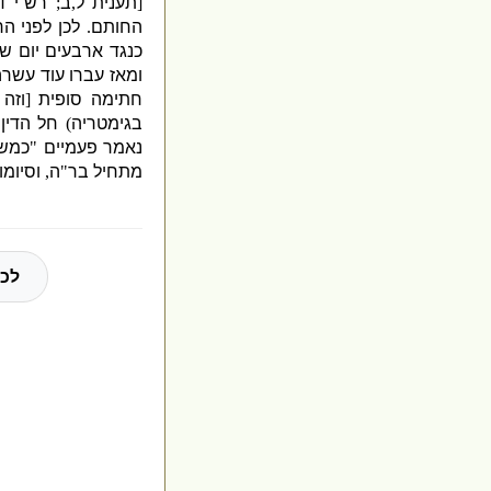
[
תענית ל
,
ב
;
רש”י 
החותם
.
לכן לפני ה
כנגד ארבעים יום ש
ומאז עברו עוד עשרה
חתימה סופית
[
וזה
בגימטריה
)
חל הדין 
נאמר פעמיים
"
כמש
מתחיל בר
"
ה
,
וסיומו
לכל