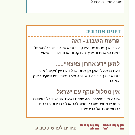
שהיא תמיד תורמת ל
דיונים אחרונים
פרשת השבוע - ראה
עצוב שכך מסתכמת הצדקה : שהיא שקולה ויותר ל"משפט"
שאם המשפט = "ארץ" הצדקה = "אדם" ועוד... . שהוא..
למען יידע אחרון צאצאיי.....
פעם הראה לי הזקן זקן אחר, שכל כולו כעין "פקעת" אדם .
שהוא כל כך כפוף. עד שדומה שעוד מעט ופניו נושקים לארץ.
אזיי,הו..
אין מסלול עוקף עם ישראל
גם זה צריך שיאמר : מה עושים כשעם ישראל טובל בטינופת
מוסרית מנוער מערכיו. מותר להתאבל בבדידות מדברית.
לפרוש מהם [אליהו ירמיה ו..