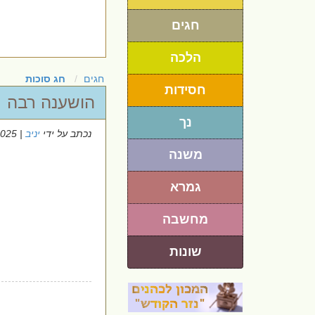
חגים
הלכה
חגים
חג סוכות
חסידות
הושענה רבה
נך
נכתב על ידי
יניב
| 12/10/2025
משנה
גמרא
מחשבה
שונות