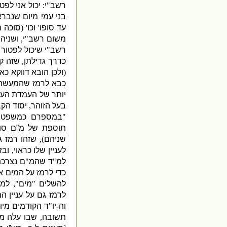
רשב
"
י
:
יכול אני לפט
בני עמי מיום שנברא
עד סופו
'
וכו
' (
סוכה 
משום רשב
"
י
,
ושניה
רשב
"
י שיכול לפטור 
כדרך גדילתן
,
שזה ק
(
ולכן הובא דווקא כא
כבא לרמז שהמעשה ה
יותר של העמדת הע
בעל הזוהר
,
יסוד הק
"
במספרם כמשפט
,
תוספת של מ”ם סו
שניהם
),
שזהו רמז 
לעניין שלו כראוי
,
ובז
למ
"
ד שהמ
"
ם נצרכת
כדי לרמז על המים א
להשלים
"
מים
",
למה
לרמז גם על עניין 
וה
-
יו
"
ד הקודמים מיו
תשובה
,
שבו עלה מש