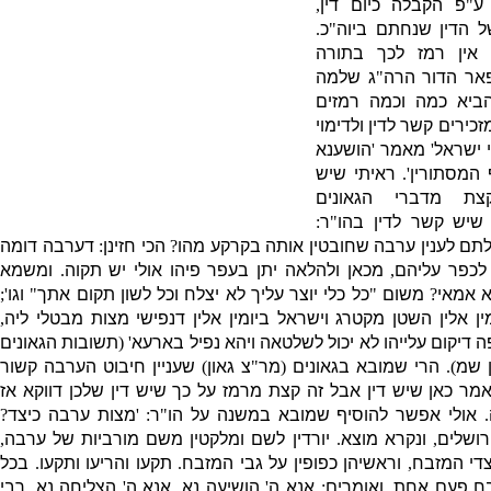
ע
"
פ הקבלה כיום דין
,
 הדין שנחתם ביוה
"
כ
.
אין רמז לכך בתורה
אר הדור הרה
"
ג שלמה
ביא כמה וכמה רמזים
זכירים קשר לדין ולדימוי
 ישראל
'
מאמר
'
הושענא
 המסתורין
'.
ראיתי שיש
ת מדברי הגאונים
יש קשר לדין בהו
"
ר
:
תם לענין ערבה שחובטין אותה בקרקע מהו
?
הכי חזינן
:
דערבה דומה
לכפר עליהם
,
מכאן ולהלאה יתן בעפר פיהו אולי יש תקוה
.
ומשמא
 אמאי
?
משום
"
כל כלי יוצר עליך לא יצלח וכל לשון תקום אתך
"
וגו
';
ן אלין השטן מקטרג וישראל ביומין אלין דנפישי מצות מבטלי ליה
,
 דיקום עלייהו לא יכול לשלטאה ויהא נפיל בארעא
' (
תשובות הגאונים
 שמ
).
הרי שמובא בגאונים
(
מר
"
צ גאון
)
שעניין חיבוט הערבה קשור
מר כאן שיש דין אבל זה קצת מרמז על כך שיש דין שלכן דווקא אז
.
אולי אפשר להוסיף שמובא במשנה על הו
"
ר
: '
מצות ערבה כיצד
?
רושלים
,
ונקרא מוצא
.
יורדין לשם ומלקטין משם מורביות של ערבה
,
בצדי המזבח
,
וראשיהן כפופין על גבי המזבח
.
תקעו והריעו ותקעו
.
בכל
בח פעם אחת
,
ואומרים
:
אנא ה
'
הושיעה נא
,
אנא ה
'
הצליחה נא
.
רבי