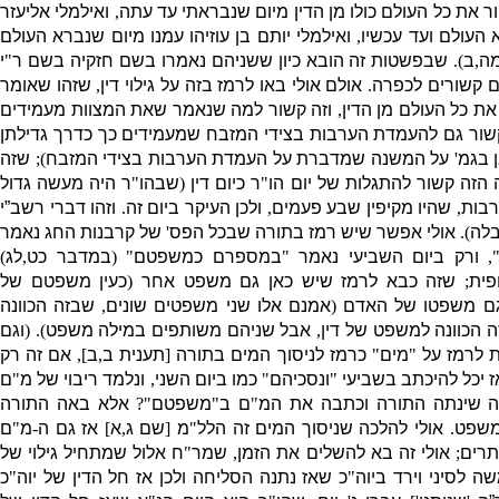
ור את כל העולם כולו מן הדין מיום שנבראתי עד עתה
,
ואילמלי אליעזר
 העולם ועד עכשיו
,
ואילמלי יותם בן עוזיהו עמנו מיום שנברא העולם
מה
,
ב
).
שבפשטות זה הובא כיון ששניהם נאמרו בשם חזקיה בשם ר
"
י
ם קשורים לכפרה
.
אולם אולי באו לרמז בזה על גילוי דין
,
שזהו שאומר
את כל העולם מן הדין
,
וזה קשור למה שנאמר שאת המצוות מעמידים
שור גם להעמדת הערבות בצידי המזבח שמעמידים כך כדרך גדילתן
ן בגמ
'
על המשנה שמדברת על העמדת הערבות בצידי המזבח
);
שזה
זה קשור להתגלות של יום הו
"
ר כיום דין
(
שבהו
"
ר היה מעשה גדול
רבות
,
שהיו מקיפין שבע פעמים
,
ולכן העיקר ביום זה
.
וזהו דברי רשב”י
בלה
).
אולי אפשר שיש רמז בתורה שבכל הפס
'
של קרבנות החג נאמר
"
ורק ביום השביעי נאמר
"
במספרם כמשפטם
" (
במדבר כט
,
לג
)
פית
;
שזה כבא לרמז שיש כאן גם משפט אחר
(
כעין משפטם של
גם משפטו של האדם
(
אמנם אלו שני משפטים שונים
,
שבזה הכוונה
ה הכוונה למשפט של דין
,
אבל שניהם משותפים במילה משפט
). (
וגם
 לרמז על
"
מים
"
כרמז לניסוך המים בתורה
[
תענית ב
,
ב
],
אם זה רק
ז יכל להיכתב בשביעי
"
ונסכיהם
"
כמו ביום השני
,
ונלמד ריבוי של מ
"
ם
 שינתה התורה וכתבה את המ
"
ם ב
"
משפטם
"?
אלא באה התורה
המשפט
.
אולי להלכה שניסוך המים זה הלל
"
מ
[
שם ג
,
א
]
אז גם ה
-
מ
"
ם
תרים
;
אולי זה בא להשלים את הזמן
,
שמר
"
ח אלול שמתחיל גילוי של
ה לסיני וירד ביוה
"
כ שאז נתנה הסליחה ולכן אז חל הדין של יוה
"
כ