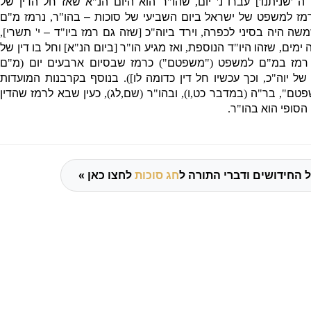
ד”ה
'
שניתנו
']
עברו נ
'
יום
,
שהו
"
ר הוא היום הנ
"
א שאז חל הדין של
רמז למשפט של ישראל ביום השביעי של סוכות – בהו
"
ר
,
נרמז מ
"
ם
משה היה בסיני לכפרה
,
וירד ביוה
"
כ
[
שזה גם רמז ביו
"
ד – י
'
תשרי
],
 ימים
,
שזהו היו
"
ד הנוספת
,
ואז מגיע הו
"
ר
[
ביום הנ
"
א
]
וחל בו דין של
 רמז במ
"
ם למשפט
("
משפטם
")
כרמז שבסיום ארבעים יום
(
מ
"
ם
של יוה
"
כ
,
וכך עכשיו חל דין כדומה לו
]).
בנוסף בקרבנות המועדות
פטם
",
בר
"
ה
(
במדבר כט
,
ו
),
ובהו
"
ר
(
שם
,
לג
),
כעין שבא לרמז שהדין
 הסופי הוא בהו
"
ר
.
 החידושים ודברי התורה ל
חג סוכות
לחצו כאן »