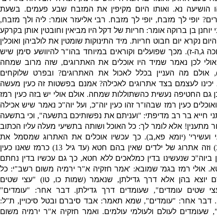
ו הושיעה נא
.
ואותו היום מקיפין את המזבח שבע פעמים
.
בשעת
ים
?
יופי לך מזבח
,
יופי לך מזבח
.
רבי אליעזר
אומר
:
ליה ולך מזבח
,
 יוחנן בן ברוקה
אומר
:
חריות של דקל היו מביאין וחובטין אותן בקרקע
היום נקרא יום חבוט חריות
.
מיד התינוקות שומטין את לולביהן ואוכלין
כה ג
,
ה
-
ז
).
מכך שפועלים וקוראים במיוחד בהו
"
ר להיוושע סימן שיש
אולי לכן נאמר שמיד היו אוכלים את האתרוגים
,
שזה מרוב שמחה
)
אולם מה העניין בכלל לאכול את האתרוגים
?
ובפרט שלוקחים
כינו לעצמם בצד אתרוגים לאכילה
?
אמנם בפשטות זה כעין מעשה
ן גם החטיפה נעשית כהשתוללות שמחה
.
אולם אולי יש בזה כעין רמז
וכלים כעין רמז שבהו
"
ר זהו כעין יוה
"
כ
,
ועל יוה
"
כ נאמר שיש אכילה
י חייא בר רב מדיפתי
: "
ועניתם את נפשותיכם בתשעה
",
וכי בתשעה
ר מתענין
!
אלא לומר
ל
ך
:
כל
האוכל ושותה בתשיעי מעלה עליו הכתוב
 ועשירי
' (
יומא פא
,
ב
).
כך עכשיו אוכלים את האתרוג שמסמל את
)
וזה אתרוג של ילדים שאין בהם חטא
(
עד גיל
13)
כרמז שאנו כעין
 ביוה
"
כ שנעשינו בדין כמלאכים ללא חטא
,
כך גם עכשיו בדין נחתם
א
.
אולי רמז בגמ
'
שמובא
: '
אמר חזקיה א
"
ר ירמיה משום רשב
"
י
:
כל
ם יוצא בהן אלא דרך גדילתן
,
שנאמר
(
שמות כו
,
טו
) "
עצי שטים
צי שטים עומדים
",
שעומדים דרך גדילתן
.
דבר אחר
: "
עומדים
"
.
דבר אחר
: "
עומדים
",
שמא תאמר
:
אבד סיברם ובטל סיכויין
,
ת
"
ל
:
"
שעומדים לעולם ולעולמי עולמים
.
ואמר חזקיה א
"
ר ירמיה משום