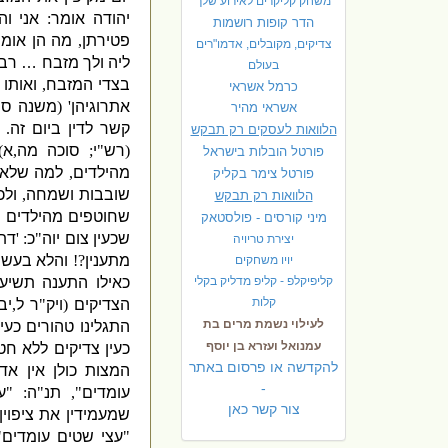
משחק קליקרים לאירוע שלך
יהודה
אומר
:
אני וה
הדר קופות רושמות
פטירתן
,
מה הן אומר
צדיקים, מקובלים, אדמו"רים
ליה ולך מזבח
…
רבי
בעולם
בצדי המזבח
,
ואותו 
כרמל אשראי
אתרוגיהן
' (
משנה סו
אשראי מהיר
קשר לדין ביום זה
.
הלוואות לעסקים רק תבקש
(
רש
"
י
;
סוכה מה
,
א
,
פורטל הובלות בישראל
מהילדים
,
למה שלא י
פ
ורטל צימר בקליק
שובבות ושמחה
,
ולכ
הלוואות רק תבקש
שחוטפים מהילדים וא
מיני קורסים - פולסטאק
שכעין צום יוה
"
כ
: '
דתנ
יצירת טריויה
מתענין
?!
והלא בעשו
יויו משחקים
קליפיקלפ - קליפ מדליק בקלי
כאילו התענה תשיעי
קלות
הצדיקים
(
ויק
"
ר ל
,
יב
לעילוי נשמת מרים בת
התגלינו טהורים כעין
עמנואל ועזרא בן יוסף
כעין צדיקים ללא חט
להקדשה או פרסום באתר
המצות כולן אין אד
-
עומדים
",
תנ
"
ה
: "
ע
צור קשר כאן
שמעמידין את ציפוין
"
עצי שטים עומדים
,