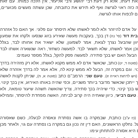
את דעתו, אלא רק דעת רבי יהושע ורבי אליעזר, אין הלכה כמותו. עם זאת
ה כזה ראוי לגרשה ואף לא תירש את כתובתה, שכן עשתה מעשים מכוערים,
ים לכפות אותו לגרשה.
על אדם להיזהר ולא לומר לאשתו שלא תיסתר עם פלוני. אך האם כל אזהרה
בית דוד
דן בכך, בעקבות מעשה שאירע בזוג שנסעו ולקחו את שמעון
(סי' נה)
וון שהבעל נצרך לצאת, אמר לשמעון, שלא ישאיר את אחותו לבד, בגלל
 וכן אמר לאשתו, שלא תשאר לבד. למעשה כשחזר, ראה שנשארה אשתו לבד
ל הבעל האם יש בכך סתירה. למעשה פסק להקל, בגלל מספר טעמים:
כותב, שכאשר אדם לא ממש מקנא לאשתו, אלא רק מזהירה בדרך
(סוטה ד, יט)
נוי. וגם במקרה זה, הבעל לא ממש קינא לה, אלא אמר לה בדרך אזהרה שלא
.
טעם שני
: הרמב''ם כתב
, שניתן לקנות לאשה
(ויש לדחות ראייה זו)
(סוטה א, ח)
 ייתכן שכאשר מדובר ביותר משניים, וכפי שהיה באותו האירוע, אין בכך קינוי.
ש בכך קינוי, כדי שיהיה בכך סתירה, צריך שהאשה תשהה שיעור טומאה, ולא
טעם רביעי
, כיוון שאחיה היה קרוב לביתה, האשה מפחדת להיסתר, וממילא
כותבת, שבמקרה בו אשה נסתרת ונאסרה לבעלה, כשם שאסורה
(כז ע''ב)
. נחלקו הראשונים, האם דין זה נכון גם במקרה בו נסתרה עם גוי, ולאחר מכן
ם היא אסורה להתחתן עימו: