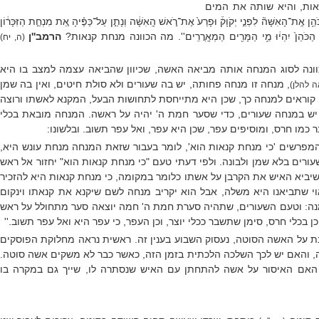
אות, והיא שותה את המים
הֵ֥ן אֶֽת־הָאִשָּׁה֘ לִפְנֵ֣י יְקֹוָק֒ וּפָרַע֙ אֶת־רֹ֣אשׁ הָֽאִשָּׁ֔ה וְנָתַ֣ן עַל־כַּפֶּ֗יהָ אֵ֚ת מִנְחַ֣ת הַזִּכָּר֔וֹן
ַ֤ד הַכֹּהֵן֙ יִהְי֔וּ מֵ֥י הַמָּרִ֖ים הַמְאָֽרֲרִֽים''. מה הכוונה מנחת קנאות?
הרמב''ן
(ה, יח)
וונה לסוג המנחה אותה מביאה האשה, שכיוון שהביאה עצמה למצב בו היא
, מנחה זו מנחה פחותה, יש בה שעורים ולא סולת חיטים, ואין בה שמן
ה להלן)
קוראים למנחה כך, שכן היא מתייחסת לתחושות הבעל, המקנא לאשתו ורוצה
 יש במנחה שעורים, כדי שסער חמת ה' יהיה על ראשה. המנחה מובאת בכלי
כמו חרס, ומוסיפים עפר, שכן היא עפר, ואל עפר תשוב. ובלשונו:
המפרשים 'כי מנחת קנאות הוא', לומר בעבור שזאת המנחה מנחת עונש היא,
עורים בלא שמן ולבונה. ולפי דעתי
טעם "כי מנחת קנאות הוא" יחזור אל ראש
יביא האיש את הקרבן על אשתו כלומר במקומה, כי מנחת קנאות היא להזכיר
אוי שתביאנו היא משלה, אבל הוא יקריב מנחה לשם שיקנא את קנאתו וינקום
ה: וטעם השעורים, שתהיה סערת חמת ה' חמה יוצאה סער מתחולל על ראש
ן בכלי חרס, סימן שתשבר ככלי יוצר, וכן העפר, כי עפר היא ואל עפר תשוב.''
 על האשה הסוטה, נעסוק השבוע בענין זה. ראשית נראה מחלוקת הפוסקים
, והאם יש לכך השלכה הלכתית בזמן הזה, כאשר כבר לא משקים אשה סוטה.
 האם האיסור על אשה להתחתן עם האיש שנסתרה לו, שייך גם במקרה בו