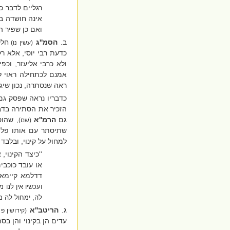
רגליים לדבר כ
אינה חושדה בכ
ואם כן שפיר הו
ב.
הסמ''ג
חלק
(עשין נו)
כדעת רבי יוסי, אלא ר
ולא כרבי אליעזר, וכפ
אמנם לכתחילה ראוי לח
ראה שנסתרה, נכון שיג
כדבריו נראה שפסק ג
הזכיר את הסתירה בדבר
גם
הרמ''א
, שהוס
(שם)
שתיסתר עם אותו פלו
למחול על קינוי, ובלב
''
כיצד הקינוי,
או עובד כוכבי
דדלמא קיימא ל
ועכשיו אין לנו
לה, ימחול לה מי
ג.
הריטב''א
(קידושין פ ע
עדים הן בקינוי והן בס