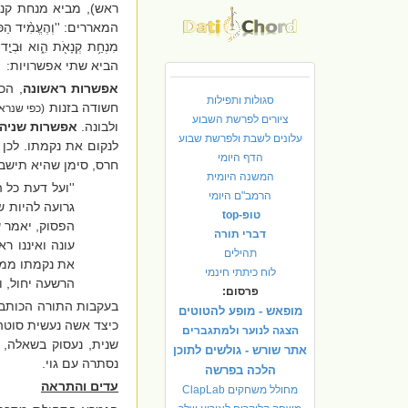
ראש), מביא מנחת קנ
המאררים: ''
וְהֶעֱמִ֨יד הַכֹּ
מִנְחַ֥ת קְנָאֹ֖ת הִ֑וא וּבְי
הביא שתי אפשרויות:
אפשרות ראשונה
, הכ
סגולות ותפילות
חשודה בזנות
(כפי שנרא
ציורים לפרשת השבוע
ולבונה.
אפשרות שניה
עלונים לשבת ולפרשת שבוע
לנקום את נקמתו. לכן
הדף היומי
חרס, סימן שהיא תישבר 
המשנה היומית
''ועל דעת כל 
הרמב"ם היומי
גרועה להיות ש
טופ-top
הפסוק, יאמר ש
דברי תורה
עונה ואיננו ר
תהילים
את נקמתו ממנ
לוח כיתתי חינמי
הרשעה יחול, וכ
פרסום:
בעקבות התורה הכותבת
מופאש - מופע להטוטים
כיצד אשה נעשית סוטה
הצגה לנוער ולמתגברים
שנית, נעסוק בשאלה,
אתר שורש - גולשים לתוכן
נסתרה עם גוי.
הלכה בפרשה
עדים והתראה
מחולל משחקים ClapLab