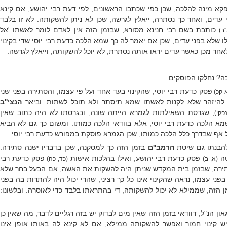
קא מינה להלכה, שכן כפי שכתבו הראשונים, לפי דעת רבי יהושע, אם קינא
 עדים, ואחר כך נסתרה, ייאלץ לגרשה, שכן לא ניתן להשקותה. לא זו בלבד
כותבת בשם רבי חנינא מסורא, שבזמן הזה אין לאדם לומר לאשתו 'אל
'ב)
ו שלא בפני עדים, שכן אם יאמר לה כך שמא הלכה כדעת רבי יוסי שדי בקינוי
אחר מכן כאשר עדים יראו אותה נסתרת, לא יוכל להשקותה, וייאלץ לגרשה.
ה? נחלקו הפוסקים:
פסק כדעת רבי יוסי, שהקינוי בעד אחד ועל פי עצמו, והסתירה בפני שני
 קכ)
ם להיזהר שלא לקנות לאשתו שמא תיסתר ולא תוכל לשתות. וביאר
הנצי''ב
, שגרסת השאילתות לגמרא הייתה שונה, ובגרסתו לא היה כתוב שאין
פקי)
א הלכה כדעת רבי יוסי, אלא בוודאי הלכה כמותו. ומשום כך גם לא הביא
 אף שבדרך כלל הלכה כמותו, שכן הגמרא פוסקת במפורש כדעת רבי יוסי.
 להבנתו גם שיטת
הרמב''ם
בזמן הזה כך למסקנה
,
שכן בדבריו ישנה סתירה.
טה
פסק כדעת רבי יהושע, ואילו בהלכות אישות
פסק כדעת רבי
(א, ב)
(כד, כה)
הסתירה, שבזמן בית המקדש שניתן היה להשקות את האשה, אם הבעל בחר שלא
פני עצמו, נראה שהקינוי אינו כל כך רציני, שהרי יכול היה להתרות בה בפני
ן הזה, שממילא לא יכול להשקותה, די בהתראתו בלבד כדי לאוסרה. ובלשונו:
און הנ"ל, דוודאי בזמן הזה שאין מים לבדוק יש בזה רגליים לדבר, מה שאין כן
ש קינוי חמור ואפשר להשקותה ממילא, אם לא קינא לה באותו אופן אינו