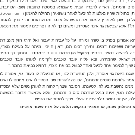
סבר, שבמקרה בו נבעלה לגוי, אינה נאסרת לו במקרה בו
ע''ב, ד''ה ולדרוש)
וסים זרמתם'. ראייה לדבריו הביא מהגמרא במסכת כתובות
הכותבת,
(שם)
תן בתולות שהיו נאלצות להיבעל לאחר נישואיהן תחילה להגמון
,
(= הגוי השליט)
 כך, שכן לא צריך למסור את הנפש על אונס. ומדוע הותר והרי צריך למסור
ות?! אלא שביאת גוי אינה אוסרת, ומשום כך לא היו צריכים למסור את הנפש.
 אמרינן בפרק בן סורר ומורה, על כל עבירות יעבור ואל יהרג חוץ מעבודת
 עריות ושפיכות דמים. ותירץ רבינו תם, דאין חייבין מיתה על בעילת מצרי,
ה לזרעיה דמצרי דכתיב
וזרמת סוסים זרמתם... ומתוך כך התיר
(יחזקאל כג)
 ישראל שהמירה, ובא עליה עובד כוכבים לקיימה לאותו עובד כוכבים
 שייך למימר אחד לבעל ואחד לבועל בביאת מצרי, דהויא כביאת בהמה.''
שגם ביאת גוי אוסרת, ולכן הנחשדת לגוי, או הנבעלת לו בעודו גוי, אסורה לו
מר ש'זרמת סוסים זרמתם', הכוונה להורות שבן הנולד לו אינו מיוחס לו ואינו
ה ממנו נחשבת בעילה. לטענתו, הסיבה שצריך להורות לאותן נשים שלא ימסרו
עילת הגוי, אינה בגלל שזרמת סוסים זרמתם, אלא שכאשר מדובר במעשה
ה, אין זה נחשב גילוי עריות שעליו צריך למסור את הנפש.
 בשולחן שבת, או תעביר בבקשה הלאה על מנת שעוד אנשים