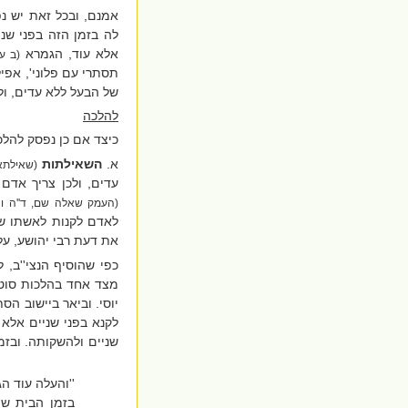
אמנם, ובכל זאת יש נפ
לה בזמן הזה בפני שני
אלא עוד, הגמרא
(ב ע'
תסתרי עם פלוני', אפיל
של הבעל ללא עדים, ול
להלכה
כיצד אם כן נפסק להלכ
א.
השאילתות
(שאילתא
עדים, ולכן צריך אד
(העמק שאלה שם, ד''ה ונ
לאדם לקנות לאשתו שמ
את דעת רבי יהושע, על
כפי שהוסיף הנצי''ב,
מצד אחד בהלכות סו
יוסי. וביאר ביישוב 
לקנא בפני שניים אלא ב
שניים ולהשקותה. ובזמ
''והעלה עוד הג
בזמן הבית שי