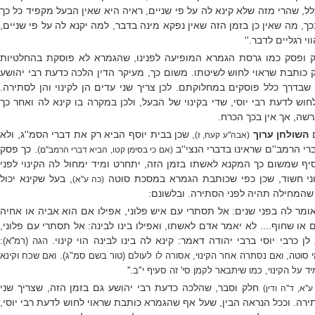
לל, שהרי מזה שלא קינא לה על פי שניים, ראיה היא שאין הבעל מקפיד כל כך
ך, מה שאין כן בזמן הזה שאין נפקא מינה בדבר, למה יקנא לה על פי שניים,
וי רגליים לדבר
.
''
 ופסק כמו גרסת הגמרא המופיעה לפנינו, שהגמרא לא פוסקת בהחלטיות
ק כותבת שראוי לחוש לשיטתו. משום כך, מעיקר הדין הלכה כדעת רבי יהושע
י שבדרך כלל פוסקים במחלוקתם. לכן צריך שני עדים הן לקינוי והן לסתירה.
וש לדעת רבי יוסי, שדי בקינוי של הבעל, ולכן במקרה בו קינא לה ואחר כך
רשה, אך אין בכך הכרח.
ם
השולחן ערוך
,
שכן בבית יוסף הביא רק את דברי הסמ''ג, ולא
(אבה''ע קעח, ז)
י הרמב''ם שראינו בדברי הנצי''ב
. כך פסק
(אם כי בסימן קטו, הביא דברי הרמב''ם)
יף שמשום כך המקנא לאשתו בזמן הזה, יתחרט ומיד ימחול לה הקינוי לפני
ני חשוד, שכן כפי שכותבת הגמרא במסכת סוטה
, בעל שקינא יכול
(כה ע''א)
ד שהמחילה תהיה לפני הסתירה. ובלשונם:
 אומר לה בפני שנים: אל תסתרי עם איש פלוני, אפילו אם הוא אביה או אחיה
ם או שחוף.... לא יאמר אדם לאשתו, ואפילו בינו לבינה: אל תסתרי עם פלוני,
ן כרבי יוסי ברבי יהודה דאמר: קינא לה בינו לבינה הוי קינוי.
הגה (רמ''א):
 מי סוטה, ואם נסתרה אחר הקינוי, אסורה לו לעולם (טור בשם סמ"ג). ואם שכח וקינא
ד על הקינוי, כמו שיתבאר לקמן סי' זה סעיף י"ב.''
חלק וסבר, שהלכה כדעת רבי יהושע גם בזמן הזה, שצריך שני
''א, ד''ה ודין)
תירה. וככל הנראה הבין, שעל אף שהגמרא כותבת שראוי לחוש לדעת רבי יוסי,