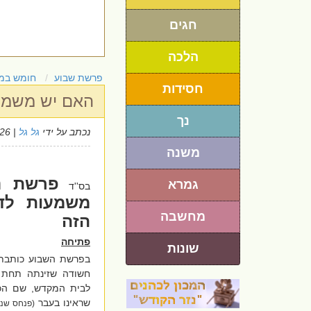
חגים
הלכה
פרשת שבוע
חומש במ
חסידות
האם יש משמעו
נך
נכתב על ידי
גל גל
| 19/5/2026
משנה
פרשת נ
גמרא
בס''ד
משמעות לדי
מחשבה
הזה
פתיחה
שונות
בפרשת השבוע כותבת
חשודה שזינתה תחת 
לבית המקדש, שם הכה
שראינו בעבר
(פנחס שנה