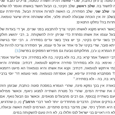
 סוטה
כותבת, שכדי שאשה תהיה חשודה כסוטה, צריכים לעבור שני
(ב ע''א)
 לחשוד בה.
שלב ראשון
, שלב הקינוי, בו הבעל חושד באשתו ואומר לה שלא
ני.
שלב שני
, שלב הסתירה, בו האשה למרות אזהרת הבעל, מתייחדת עם
בשלב זה אין הוכחה שנבעלה לאותו פלוני, אלא ששהתה איתו שיעור טומאה.
תרות בה? נחלקו התנאים:
כאשר האיש מקנא לאשתו הקינוי צריך להתבצע בפני שניים, אך די בעדות של
על עצמו את אשתו נסתרת כדי שניתן יהיה להשקותה. ב. רבי יהושע חולק
 בשני עדים בקינוי, כך יש צורך בשני עדים בסתירה. ג. רבי יוסי בגישה
א סובר, שדי בקינוי על פי אחד או על פי עצמו, אך הסתירה צריכה להיות על
ת הגמרא
, מחלוקתם נובעת גם מפירוש הפסוקים בפרשה
:
(ב ע''ב)
[1]
בי יהושע? אמר קרא: בה, בה ולא בקינוי, בה ולא בסתירה; ורבי אליעזר אומר:
י. ואימא: בה ולא בסתירה! סתירה איתקש לטומאה, דכתיב: ונסתרה והיא
 נמי איתקש לטומאה, דכתיב: וקנא את אשתו והיא נטמאה! הא מיעט רחמנא
? מסתברא סתירה עדיפא, שכן אוסרתה כטומאה. מאי טעמא דר' יוסי ברבי
א: בה, בה - ולא בסתירה.''
אורה אין בכך נפקא מינה, שהרי הגמרא במסכת סוטה כותבת, שבזמן הזה
ו את שתיית המים, שהרי כל מטרת השתייה למנוע ניאוף, וכאשר ממילא
טעם בשתייה (בנוסף, גם רבים מהבעלים מנאפים, וכאשר גם הבעל נואף, אם
בודקים אותה). הדברים מתחדדים יותר לאור דברי
הרמב''ן
שהדגיש,
(ה, כ)
יא תהליך ניסי, שכן מדובר במים סתמיים, הגורמים למות האשה ובועלה,
א היו ראויים בני ישראל לנס וזלזלו בו, לא היה טעם להשקותה במים.