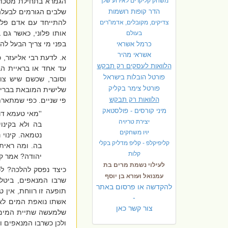
משחק קליקרים לאירוע שלך
הגמרא בתחילת מסכת
הדר קופות רושמות
שלבים הגורמים לבעלה
להתייחד עם אדם פלו
צדיקים, מקובלים, אדמו"רים
אותו פלוני, כאשר גם 
בעולם
בפני מי צריך הבעל לה
כרמל אשראי
אשראי מהיר
א. לדעת רבי אליעזר, 
הלוואות לעסקים רק תבקש
עד אחד או בראיית הב
פורטל הובלות בישראל
וסובר, שכשם שיש צורך
פ
ורטל צימר בקליק
שלישית המובאת בבריית
הלוואות רק תבקש
פי שניים. כפי שמתאר
מיני קורסים - פולסטאק
''מאי טעמא דר
יצירת טריויה
בה ולא בקינו
יויו משחקים
נטמאה. קינוי
קליפיקלפ - קליפ מדליק בקלי
בה. ומה ראית
קלות
יהודה? אמר קר
לעילוי נשמת מרים בת
כיצד נפסק להלכה? לכ
עמנואל ועזרא בן יוסף
שרבו המנאפים, ביטל
להקדשה או פרסום באתר
תופעה זו רווחת, אין 
-
אשתו נואפת המים לא 
צור קשר כאן
שלמעשה שתיית המים ה
ולכן כשרבו המנאפים ול