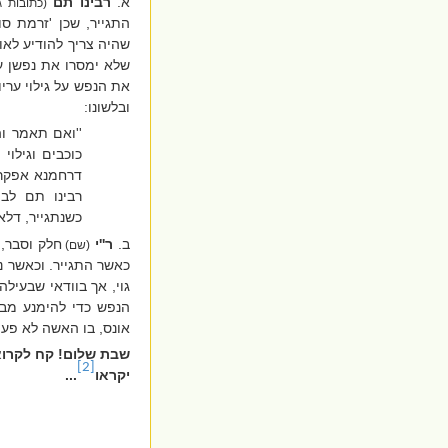
א.
רבינו תם
(כתובות ג 
התגייר, שכן 'זרמת ס
שהיה צריך להודיע לאו
שלא ימסרו את נפשן על
את הנפש על גילוי ערי
ובלשונו:
''
ואם תאמר והא
כוכבים וגילוי
דרחמנא אפקרי
רבינו תם לבת
כשנתגייר, דלא
ב.
ר''י
חלק וסבר, 
(שם)
כאשר התגייר. וכאשר נא
גוי, אך בוודאי שבעיל
הנפש כדי להימנע מב
אונס, בו האשה לא פעיל
שבת שלום! קח לקרוא
[2]
יקראו
...