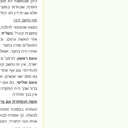
כיוון שבמשנה לא מוב
הוסיף, שבוודאי במקר
אלא שבית דין לא יכול
מה נחשב קינוי
נמצא שכאמור להלכה, 
נחשבת קינוי?
בשו''ת 
אחי האשה עימם. וכי
הפועלים שהיו בחצר.
ואחיו היה בחצר, ושא
טעם ראשון
: הרמב''ם
ישרה, אין זה נחשב קי
להתייחד עם אף אחד
גם מפני שני אנשים, אך
טעם שלישי
, גם אם י
ברור שכך היה המקרה.
אין בכך סתירה.
אשה הנסתרת עם גוי
הגמרא במסכת סוטה
לבעלה, כך אסורה לבועל
אותו הגוי התגייר, הא