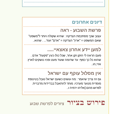
דיונים אחרונים
פרשת השבוע - ראה
עצוב שכך מסתכמת הצדקה : שהיא שקולה ויותר ל"משפט"
שאם המשפט = "ארץ" הצדקה = "אדם" ועוד... . שהוא..
למען יידע אחרון צאצאיי.....
פעם הראה לי הזקן זקן אחר, שכל כולו כעין "פקעת" אדם .
שהוא כל כך כפוף. עד שדומה שעוד מעט ופניו נושקים לארץ.
אזיי,הו..
אין מסלול עוקף עם ישראל
גם זה צריך שיאמר : מה עושים כשעם ישראל טובל בטינופת
מוסרית מנוער מערכיו. מותר להתאבל בבדידות מדברית.
לפרוש מהם [אליהו ירמיה ו..