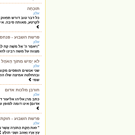
תּוֹכֵחָה
אלון
כל דבר טוב דורש תִּחְזוּ
לקרטע, מאותה סיבה. איך
פרשת השבוע - פנחס
אלון
"וַיֹּאמֶר ה' אֶל מֹשֶׁה קַח ל
מצווה על משה רבינו להס
לֹא יָמִישׁ מִתּוֹךְ הָאֹהֶל
אלון
שני אנשים תופסים מקום
ובהחלטה אמיצה שלו הוא 
שמי
חורבן מלכות אדום
אלון
כתב מרן אליהו אליעזר ד
אדום) אינו דומה לסופן ש
פרשת השבוע - חוקת
אלון
" זֹאת חֻקַּת הַתּוֹרָה אֲשֶׁר צִוָ
עֵץ אֶרֶז וְאֵזוֹב וּשְׁנִי תוֹלָעַ