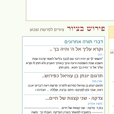
דברי תורה אחרונים
וקרא עליך אל ה' והיה בך ..
אן
יניב
"השמר לך פן יהיה דבר עם לבבך בליעל לאמר קרבה שנת
השבע שנת השמטה ורעה עינך באחיך האביון ולא תתן לו וקרא
עליך אל ה ' והיה בך חטא . נתון תתן
תרגום יונתן בן עוזיאל כפירוש..
אורן מס
תרגום יונתן בן עוזיאל כפירוש לתורה: פרשת ראה דברים יא,כו:
רְאֵה, אָנֹכִי נֹתֵן לִפְנֵיכֶם--הַיּוֹם: בְּרָכָה, וּקְלָלָה: ... הברכה ו
צדקה - שני קצוות של חיים...
משה אהרון
בס,ד. צדקה - שני קצוות של חיים... ----------------------------------
----------- בתגובה למאמר בעניין הצדקה. הגבתי כך : משה