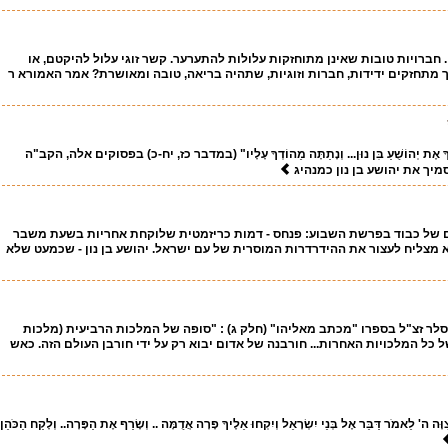
ק . חברויות טובות שאינן מתוחזקות עלולות להתערער. קשר זוגי עלול להיקטם, או
 מתחזקים ידידות, חברות וזוגיות, שתהיה בריאה, טובה ומאושרת? אמר האמורא ר
ְךָ אֶת יְהוֹשֻׁעַ בִּן נוּן... וְנָתַתָּה מֵהוֹדְךָ עָלָיו" (במדבר כז, יח-כ) בפסוקים אלה, הקב"ה
מיך את יהושע בן נון כמנהיג
 של כבוד בפרשת השבוע: פנחס - דמות כריזמטית שלוקחת אחריות בשעת משבר
מצליח לעצור את ההידרדרות המוסרית של עם ישראל. יהושע בן נון - שכמעט שלא
סלר זצ"ל בספרו "מכתב מאליהו" (חלק ג) : "סופה של המלכות הרביעית (מלכות
ל כל המלכויות האחרות... חורבנה של אדום יבוא רק על ידי חורבן העולם הזה. כאש
ּה ה' לֵאמֹר דַּבֵּר אֶל בְּנֵי יִשְׂרָאֵל וְיִקְחוּ אֵלֶיךָ פָרָה אֲדֻמָּה .. וְשָׂרַף אֶת הַפָּרָה.. וְלָקַח הַכֹּהֵן