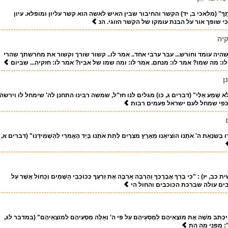
ׁת בְּרִיתֶךָ" (מלאכי ב, יד) הקשר והחיבור שבין האיש לאשה הוא קשר עליון ומופלא. עיון
 שופך אור על הבנת עומקו של הקשר הזוגי. הנ
קיה
היה עומד וחורש... עבר ערבי אחד.. אמר לו.. קשור שורך וקשור את מחרשתך שהרי
ו: מה שמו? אמר לו: מנחם. אמר לו: ומה שמו של אביו? אמר לו: חזקיה... שביום
ן
ַנְכֶם וְלֹא שָׁמַע אֵלָי" (דברים ג, כו) מגלים לנו חז"ל, שמשה רבינו התחנן לה' שימחל לו וירשה
 כפי שמחל לעם ישראל פעמים רבות
ְרוּ בְּשִׂנְאַת ה' אֹתָנוּ הוֹצִיאָנוּ מֵאֶרֶץ מִצְרָיִם לָתֵת אֹתָנוּ בְּיַד הָאֱמֹרִי לְהַשְׁמִידֵנוּ" (דברים א,
 "כִּי בָרֵךְ אֲבָרֶכְךָ וְהַרְבָּה אַרְבֶּה אֶת זַרְעֲךָ כְּכוֹכְבֵי הַשָּׁמַיִם וְכַחוֹל אֲשֶׁר עַל
תובים עולה שברכת הכוכבים והחול הי
. וַיִּכְתֹּב מֹשֶׁה אֶת מוֹצָאֵיהֶם לְמַסְעֵיהֶם עַל פִּי ה' וְאֵלֶּה מַסְעֵיהֶם לְמוֹצָאֵיהֶם" (במדבר לג,
: מפני מה הת