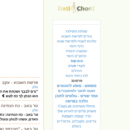
סגולות ותפילות
ציורים לפרשת השבוע
עלונים לשבת ולפרשת שבוע
הדף היומי
המשנה היומית
הרמב"ם היומי
טופ-top
דברי תורה
תהילים
לוח כיתתי חינמי
פרסום:
פרשת השבוע - עקב
מופאש - מופע להטוטים
אלון
הצגה לנוער ולמתגברים
"וְרָם לְבָבֶךָ וְשָׁכַחְתָּ אֶת ה' א
אתר שורש - גולשים לתוכן
הוּא הַנֹּתֵן לְךָ כֹּחַ לַעֲש
הלכה בפרשה
טו' באב - כח הנתינה
מחולל משחקים ClapLab
אלון
משחק קליקרים לאירוע שלך
טו' באב - כח הנתינה: כ
הדר קופות רושמות
האדם, עשהו לנותן ונוטל.
צדיקים, מקובלים, אדמו"רים
בעולם
טו' באב - "חֲבֶרְתְּךָ וְאֵש