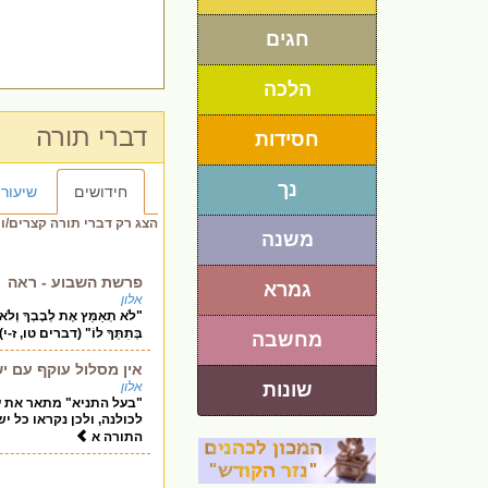
חגים
הלכה
דברי תורה
חסידות
נך
חידושים
שיעורי
הצג רק דברי תורה קצרים/ו
משנה
פרשת השבוע - ראה
גמרא
אלון
"לֹא תְאַמֵּץ אֶת לְבָבְךָ וְלֹא תִק
בְּתִתְּךָ לוֹ" (דברים טו, ז-י)
מחשבה
אין מסלול עוקף עם י
שונות
אלון
"בעל התניא" מתאר את עם
לכולנה, ולכן נקראו כל
התורה א