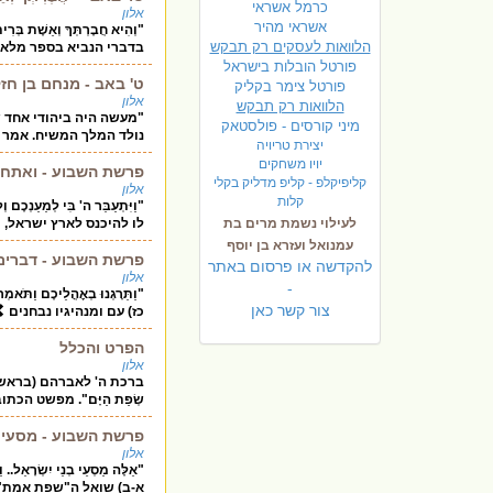
כרמל אשראי
אלון
אשראי מהיר
"וְהִיא חֲבֶרְתְּךָ וְאֵשֶ
הלוואות לעסקים רק תבקש
בדברי הנביא בספר מלאכי
פורטל הובלות בישראל
ט' באב - מנחם בן חז
פ
ורטל צימר בקליק
אלון
הלוואות רק תבקש
"מעשה היה ביהודי אחד ש
מיני קורסים - פולסטאק
נולד המלך המשיח. אמר ל
יצירת טריויה
יויו משחקים
פרשת השבוע - ואתחנ
קליפיקלפ - קליפ מדליק בקלי
אלון
קלות
"וַיִּתְעַבֵּר ה' בִּי לְמַע
לעילוי נשמת מרים בת
לו להיכנס לארץ ישראל,
עמנואל ועזרא בן יוסף
פרשת השבוע - דברים
להקדשה או פרסום באתר
אלון
-
"וַתֵּרָגְנוּ בְאׇהֳלֵיכֶם וַתֹּאמ
צור קשר כאן
כז) עם ומנהיגיו נבחנים
הפרט והכלל
אלון
ברכת ה' לאברהם (בראשית כב, יז) :
שְׂפַת הַיָּם". מפשט הכ
פרשת השבוע - מסעי
אלון
"אֵלֶּה מַסְעֵי בְנֵי יִשְׂרָאֵל.
א-ב) שואל ה"שפת אמת"