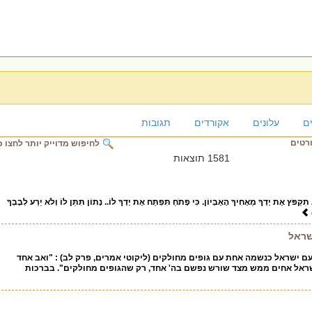
ם
עלונים
אקורדים
תגובות
ורטים
לחיפוש מדוייק יותר לחצו כ
1581 תוצאות
ְפֹּץ אֶת יָדְךָ מֵאָחִיךָ הָאֶבְיוֹן. כִּי פָתֹחַ תִּפְתַּח אֶת יָדְךָ לוֹ.. נָתוֹן תִּתֵּן לוֹ וְלֹא יֵרַע לְבָבְךָ
שראל
 ישראל כנשמה אחת עם גופים מחולקים (ליקוטי אמרים, פרק לב) : "ואב אחד
 ישראל אחים ממש מצד שורש נפשם בה' אחד, רק שהגופים מחולקים". בברכות