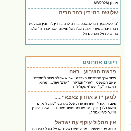
אהרון (6/8/2026
שלושה בתי דין בהר הבית
יניב
"כי יפלא ממך דבר למשפט בין דם לדם בין דין לדין ובין נגע לנגע
דברי ריבת בשעריך וקמת ועלית אל המקום אשר יבחר ה ' אלקיך
בו . ובאת אל הכהנים הל
דיונים אחרונים
פרשת השבוע - ראה
עצוב שכך מסתכמת הצדקה : שהיא שקולה ויותר ל"משפט"
שאם המשפט = "ארץ" הצדקה = "אדם" ועוד... . שהוא
המשפט "קו" והיא "משקולת". ה..
למען יידע אחרון צאצאיי.....
פעם הראה לי הזקן זקן אחר, שכל כולו כעין "פקעת" אדם .
שהוא כל כך כפוף. עד שדומה שעוד מעט ופניו נושקים לארץ.
אזיי,הוסיף ואמר ל..
אין מסלול עוקף עם ישראל
גם זה צריך שיאמר : מה עושים כשעם ישראל טובל בטינופת