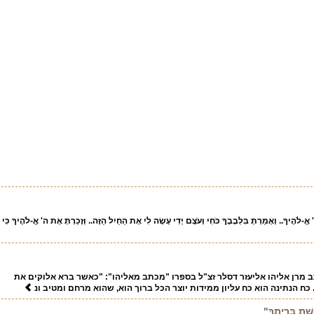
ֱ-לֹהֶיךָ.. וְאָמַרְתָּ בִּלְבָבֶךָ כֹּחִי וְעֹצֶם יָדִי עָשָׂה לִי אֶת הַחַיִל הַזֶּה.. וְזָכַרְתָּ אֶת ה' אֱ-לֹהֶיךָ כִּי
תב מרן אליהו אליעזר דסלר זצ"ל בספרו "מכתב מאליהו": "כאשר ברא אלוקים את
 כח הנתינה הוא כח עליון ממידות יוצר הכל ברוך הוא, שהוא מרחם ומטיב ונ
ֶׁת בְּרִיתֶךָ"