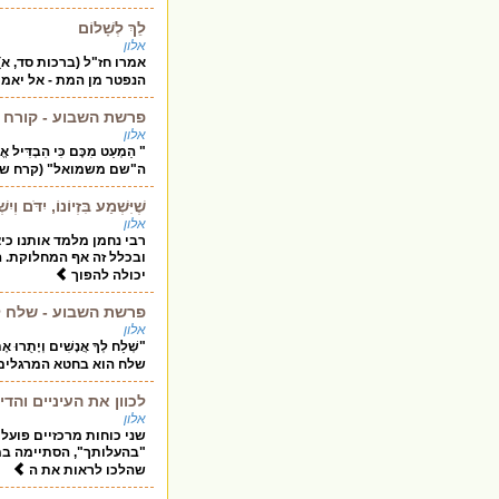
לֵךְ לְשָׁלוֹם
אלון
אמרו חז"ל (ברכות סד, א) : "
הנפטר מן המת - אל יאמר לו: ל
פרשת השבוע - קורח
אלון
" הַמְעַט מִכֶּם כִּי הִבְדִּיל 
ה"שם משמואל" (קרח שנ
שֶׁיִּשְׁמַע בִּזְיוֹנוֹ, יִדֹּם וְיִש
אלון
רבי נחמן מלמד אותנו כי
ובכלל זה אף המחלוקת. ה
יכולה להפוך
פרשת השבוע - שלח ל
אלון
"שְׁלַח לְךָ אֲנָשִׁים וְיָתֻרו
שלח הוא בחטא המרגלים ו
לכוון את העיניים והדי
אלון
שני כוחות מרכזיים פועל
"בהעלותך", הסתיימה ב
שהלכו לראות את ה