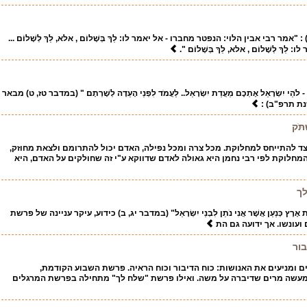
אמר רבי אבין הלוי: הנפטר מחברו - אל יאמר לו: לֵךְ בְּשָׁלוֹם , אלא, לֵךְ לְשָׁלוֹם ...
ֵךְ לְשָׁלוֹם , אלא, לֵךְ בְּשָׁלוֹם ".
אֱ - לֹהֵי יִשְׂרָאֵל אֶתְכֶם מֵעֲדַת יִשְׂרָאֵל.. לַעֲמֹד לִפְנֵי הָעֵדָה לְשָׁרְתָם " (במדבר טז, ט) מבאר
ת תרפ"ב) :
ְׁתֹּק
צד להתייחס למחלוקת. מכל צרה ומכל נפילה, האדם יכול להתרומם ולצאת מחוזק,
מחלוקת לפי רבי נחמן היא גאולה לאדם שדווקא ע"י זה שחולקים על האדם, היא
ך
ּ אֶת אֶרֶץ כְּנַעַן אֲשֶׁר אֲנִי נֹתֵן לִבְנֵי יִשְׂרָאֵל" (במדבר יג, ב) כידוע, עיקר עניינה של פרשת
עונשו. אך ידועה גם הת
בור
ים ומניעים את האנושות: כוח הדיבור וכוח הראיה. פרשת השבוע הקודמת,
מעשה מרים שדיברה על משה. ואילו פרשת "שלח לך" מתחילה בפרשת המרגלים