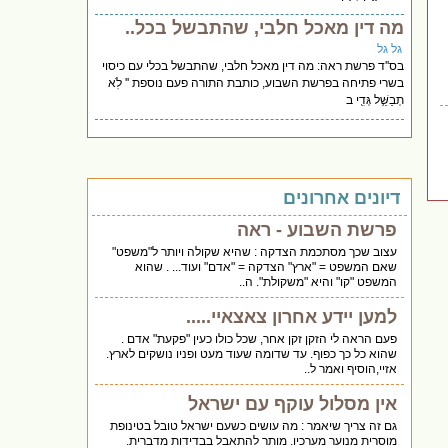
מה דין מאכל חלבי, שהתבשל בכל..
גל גל
בס''ד פרשת ראה: מה דין מאכל חלבי, שהתבשל בכלי עם כיסוי
בשרי פתיחה בפרשת השבוע, כותבת התורה פעם נוספת '' לֹֽא
תְבַשֵּׁ֥ל גְּדִ֖י ב
דיונים אחרונים
פרשת השבוע - ראה
עצוב שכך מסתכמת הצדקה : שהיא שקולה ויותר ל"משפט"
שאם המשפט = "ארץ" הצדקה = "אדם" ועוד... . שהוא
המשפט "קו" והיא "משקולת". ה..
למען יידע אחרון צאצאיי.....
פעם הראה לי הזקן זקן אחר, שכל כולו כעין "פקעת" אדם .
שהוא כל כך כפוף. עד שדומה שעוד מעט ופניו נושקים לארץ.
אזיי,הוסיף ואמר ל..
אין מסלול עוקף עם ישראל
גם זה צריך שיאמר : מה עושים כשעם ישראל טובל בטינופת
מוסרית מנוער מערכיו. מותר להתאבל בבדידות מדברית.