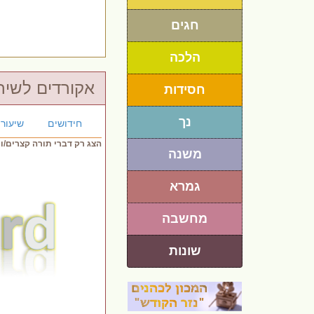
חגים
הלכה
אקורדים לשירי
חסידות
נך
חידושים
שיעורי
הצג רק דברי תורה קצרים/ו
משנה
גמרא
מחשבה
שונות