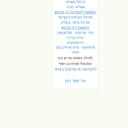
כרמל אשראי
אשראי מהיר
הלוואות לעסקים רק תבקש
פורטל הובלות בישראל
פ
ורטל צימר בקליק
הלוואות רק תבקש
מיני קורסים - פולסטאק
יצירת טריויה
יויו משחקים
קליפיקלפ - קליפ מדליק בקלי
קלות
לעילוי נשמת מרים בת
עמנואל ועזרא בן יוסף
להקדשה או פרסום באתר
-
צור קשר כאן