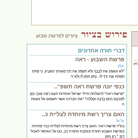
דברי תורה אחרונים
פרשת השבוע - ראה
אן
אלון
"לֹא תְאַמֵּץ אֶת לְבָבְךָ וְלֹא תִקְפֹּץ אֶת יָדְךָ מֵאָחִיךָ הָאֶבְיוֹן. כִּי פָתֹחַ
תִּפְתַּח אֶת יָדְךָ לוֹ.. נָתוֹן תִּתֵּן לוֹ וְלֹא יֵר
כנפי יונה פרשת ראה תשפ"..
*פרשת ראה* להצלחת חיילי ישראל ואחדות העם רְאֵ֗ה אָנֹכִ֛י נֹתֵ֥ן
לִפְנֵיכֶ֖ם הַיּ֑וֹם בְּרָכָ֖ה וּקְלָלָֽה*׃ *את הברכה אשר תשמעו אל מצוות
ה
האם צריך רשת מיוחדת לצליית כ..
גל גל
בס''ד פרשת ראה: האם צריך רשת מיוחדת לצליית כבד פתיחה
בפרשת השבוע חוזרת וכותבת התורה (יב, כג) על האיסור לאכול
דם: '' רַ֣ק חֲזַ֗ק