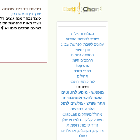
פרשת דברים שמחה כהן
עורך דין שמחה כהן
כיצד נבחר מנהיג ציבור
ושרי מאות להנהגת הציבו
שהעם הסכים עימו וא
סגולות ותפילות
ציורים לפרשת השבוע
עלונים לשבת ולפרשת שבוע
הדף היומי
המשנה היומית
הרמב"ם היומי
טופ-top
דברי תורה
תהילים
לוח כיתתי חינמי
פרסום:
מופאש - מופע להטוטים
הצגה לנוער ולמתגברים
אתר שורש - גולשים לתוכן
הלכה בפרשה
מחולל משחקים ClapLab
משחק קליקרים לאירוע שלך
הדר קופות רושמות
צדיקים, מקובלים, אדמו"רים
בעולם