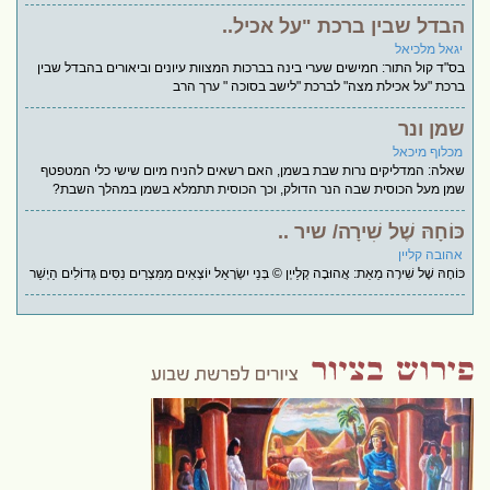
הבדל שבין ברכת "על אכיל..
יגאל מלכיאל
בס"ד קול התור: חמישים שערי בינה בברכות המצוות עיונים וביאורים בהבדל שבין
ברכת "על אכילת מצה" לברכת "לישב בסוכה " ערך הרב
שמן ונר
מכלוף מיכאל
שאלה: המדליקים נרות שבת בשמן, האם רשאים להניח מיום שישי כלי המטפטף
שמן מעל הכוסית שבה הנר הדולק, וכך הכוסית תתמלא בשמן במהלך השבת?
כּוֹחָהּ שֶׁל שִׁירָה/ שיר ..
אהובה קליין
כּוֹחָהּ שֶׁל שִׁירָה מֵאֵת: אֲהוּבָה קְלַייְן © בְּנֵי יִשְׂרָאֵל יוֹצְאִים מִמִּצְרַיִם נִסִּים גְּדוֹלִים הַיְשַׁר