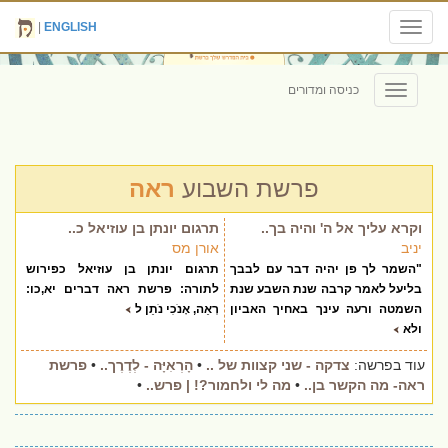
|
ENGLISH
Toggle
navigation
כניסה ומדורים
Toggle
navigation
פרשת השבוע
ראה
וקרא עליך אל ה' והיה בך..
תרגום יונתן בן עוזיאל כ..
יניב
אורן מס
"השמר לך פן יהיה דבר עם לבבך
תרגום יונתן בן עוזיאל כפירוש
בליעל לאמר קרבה שנת השבע שנת
לתורה: פרשת ראה דברים יא,כו:
השמטה ורעה עינך באחיך האביון
רְאֵה, אָנֹכִי נֹתֵן ל
ולא
עוד בפרשה:
צדקה - שני קצוות של ..
•
הָרְאִיָּה - לְדֶרֶך..
•
פרשת
ראה- מה הקשר בן..
•
מה לי ולחמור?! | פרש..
•