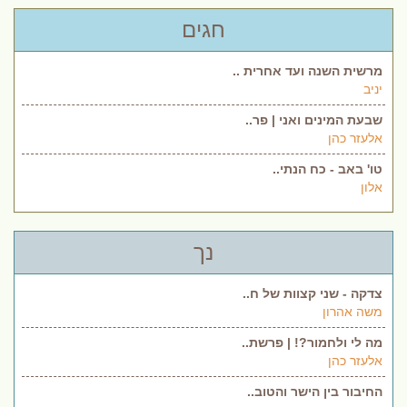
חגים
מרשית השנה ועד אחרית ..
יניב
שבעת המינים ואני | פר..
אלעזר כהן
טו' באב - כח הנתי..
אלון
נך
צדקה - שני קצוות של ח..
משה אהרון
מה לי ולחמור?! | פרשת..
אלעזר כהן
החיבור בין הישר והטוב..