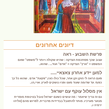
דיונים אחרונים
פרשת השבוע - ראה
עצוב שכך מסתכמת הצדקה : שהיא שקולה ויותר ל"משפט" שאם
המשפט = "ארץ" הצדקה = "אדם" ועוד... . שהוא..
למען יידע אחרון צאצאיי.....
פעם הראה לי הזקן זקן אחר, שכל כולו כעין "פקעת" אדם . שהוא כל כך
כפוף. עד שדומה שעוד מעט ופניו נושקים לארץ. אזיי,הו..
אין מסלול עוקף עם ישראל
גם זה צריך שיאמר : מה עושים כשעם ישראל טובל בטינופת מוסרית
מנוער מערכיו. מותר להתאבל בבדידות מדברית. לפרוש מהם [אליהו
ירמיה ו..