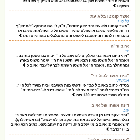
האותיות דוד * משיח שכן 14*358=1253*4 והוא השיקוץ של הבל
תשקצו
אשר קומטו בלא עת
טל סייג
"אשר קומטו ולא עת נהר יוצק יסודם", כ"ב, ז': הם התתקע"ד/תתק"ף
דורות שליפני שניברא העולם שהיו רשעים על כן העולמות שניבראו
בהם חזרו לתוהו והיתאבכו ליאפס והם מתגלגלים באורניום המו
איוב ור"ה
יניב
"ויהי היום ויבאו בני האלקים להתיצב על ה ' ויבוא גם השטן בתוכם .
ויאמר ה ' אל השטן מאין תבא ויען השטן את ה ' ויאמר משוט בארץ
ומהתהלך בה . ויאמר ה ' אל השטן השמת לבך על עבדי איוב כ
"בית מועד לכול חי"
VINICH
בס"ד· כתוב באיוב ל כג:" כִּי יָדַעְתִּי מָוֶת תְּשִׁיבֵנִי וּבֵית מוֹעֵד לְכָל חָי ".
בס"ד ראיתי לומר "בית מועד לכול חי" שהוא כינוי ל-"בית-החיים"
המילה מועד בגימטריה 120 שמ
דינה אשתו של איוב
יניב
"ובני יעקב באו מן השדה כשמעם ויתעצבו האנשים ויחר להם מאד כי
נבלה עשה בישראל לשכב את בת יעקב וכן לא יעשה" (בראשית לד,ז).
'ויש אומרים: איוב בימי יעקב היה, ודינה בת יעקב נשא, כתיב הכא (איוב
ב, י) "כדבר
"ומבשרי אחזה אלוה"