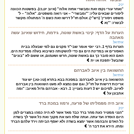
יניב
"ואחר עורי נקפו זאת ומבשרי אחזה אלוה" (איוב יט,כו). בפשטות הכוונה
ליסורים שבאים עליו: '"ומבשרי" – אני רואה משפטים. "אלוה" – ל'
משפט ויסורין' (רש"י). אולם חז"ל דרשו זאת כשם ה' המתגלה מקשר
לבשרו: '"וְא
הערות על הדף: קינוי באשת שוטה, גידמת, חידוש שאיוב עשה
מאהבה
איתיאל
הערות בדף 1. רבי יוסי אומר שבי"ד מקנים גם למי שבעלה בבית
האסורים או במדינת הים גם כדי להשקותה כשיבוא בעלה ממדינת הים.
האם הוא סובר כך גם באשת שוטה, חרש ושעמום, או ששם לא "בונים"
שהבעל יתפכח או ית
ההשוואה בין איוב לאברהם
איתיאל
ההשוואה בין איוב לאברהם: במסכת בבא בתרא (טו:-טז.) יש עוד
אריכות דרשות על חז"ל, וגם שם נמצא לא מעט השוואות בין אברהם
לאיוב. לסיכום יש 3 דעות בעניין: 1. רבא - אברהם גדול מאיוב: "ומה
אתבונן על
איוב היה מפמליתו של פרעה, ורמוז במכת ברד
יניב
"הנני ממטיר כעת מחר ברד כבד מאד אשר לא היה כמהו במצרים למן
היום הוסדה ועד עתה. ועתה שלח העז את מקנך ואת כל אשר לך בשדה
כל האדם והבהמה אשר ימצא בשדה ולא יאסף הביתה וירד עלהם הברד
ומתו. הירא את דבר ה'