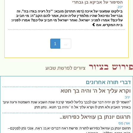
הסיפור על אביקא בן גבתרי
יניב
בילקוט שמעוני על איכה (רמז תתרט) מובא: '"כל רעיה בגדו בה”. זה
גבריאל ומיכאל שהיו מלמדין עליה זכות, אמר להם הקב"ה: מי חביב
עליכם? אמרו לפניו: ישראל. ואחר ישראל מי חביב עליכם? אמרו לפניו:
בית המקדש. אמ
(current)
1
...
דברי תורה אחרונים
וקרא עליך אל ה' והיה בך חטא
יניב
"השמר לך פן יהיה דבר עם לבבך בליעל לאמר קרבה שנת השבע שנת השמטה ורעה עינך
באחיך האביון ולא תתן לו וקרא עליך אל ה ' והיה בך חטא . נתון תתן
תרגום יונתן בן עוזיאל כפירוש..
אורן מס
תרגום יונתן בן עוזיאל כפירוש לתורה: פרשת ראה דברים יא,כו: רְאֵה, אָנֹכִי נֹתֵן לִפְנֵיכֶם--