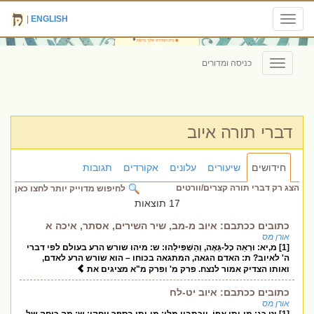
|
ENGLISH
Toggle
navigation
כניסה ומדורים
Toggle
navigation
דברי תורה איוב
חידושים
שיעורים
עלונים
אקורדים
תגובות
הצג רק דברי תורה קצרים/וורטים
לחיפוש מדוייק יותר לחצו כאן
17 תוצאות
כתובים ככתבם: איוב מ-מב, שיר השירים, אסתר, איכה א
אורן מס
[1] מ,יא: וּרְאֵה כָל-גֵּאֶה, וְהַשְׁפִּילֵהוּ: ש: מיהו שורש הרע בעולם לפי דברי
ה' לאיוב? ת: האדם הגאה, המתגאה בכוחו – הוא שורש הרע לאדם,
ואותו הצדיק אמור לנצח. פרק מ' ופרק מ"א מציגים את
כתובים ככתבם: איוב יט-לח
אורן מס