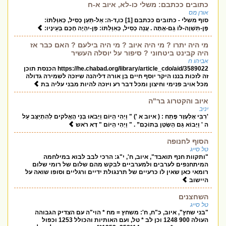
כתובים ככתבם: משלי כו-לא, איוב א-ח
אורן מס
סוף משלי - כתובים ככתבם [1] כו,ד-ה: אַל-תַּעַן כְּסִיל, כְּאִוַּלְתּוֹ:
פֶּן-תִּשְׁוֶה-לּוֹ גַם-אָתָּה . עֲנֵה כְסִיל, כְּאִוַּלְתּוֹ: פֶּן-יִהְיֶה חָכָם בְּעֵינָיו:
מי היה יתרו ? מי היה איוב ? מי היה בילעם ? האם כבר אז
היה קבינט ביטחוני ? סיפור על יוסלה העשיר
אביהו ח
https://he.chabad.org/library/article_cdo/aid/3589022 הכנסת תוכן
זה לזכות בננו היקר יוסף חיים בן אורה דליהנה שיזכה לשמירה גדולה
מכל אויב פנימי וחיצון ומכל דבר רע ויזכה להיות מבני עליה בת
איוב והקטרוג בר"ה
יניב
'רִבִּי אֶלְעָזָר פָּתַח : ( איוב א ') " וַיְהִי הַיּוֹם וַיָּבֹאוּ בְּנֵי הָאֱלֹקים לְהִתְיַצֵּב עַל
ה ' וַיָּבוֹא גַּם הַשָּׂטָן בְּתוֹכָם” . " וַיְהִי הַיּוֹם " דָּא רֹאש
הסוף לחנופה
טל סייג
"ותקוות חנף תואבד", איוב, ח', י"ג: הרכי לבב לבוא במילחמה
המיתחנפים לערבים ולמערביים לבקש מהם שלום של רומי שלום
רומאי כאן שאין לו כרעיים של תרנגולת ידיים ורגליים וסופו שואה על
היישוב
השחצנים
טל סייג
"בני שחץ", איוב, כ"ח, ח': משחץ = מח * הוי"ה עם הצדיק הגבוהה
העולה 900 1248 וכן לב * טל, ועם האותיות והכולל 1253 וכפול