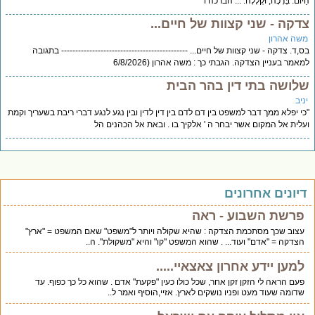
הַיּוֹם: בְּרָכָה, וּקְלָלָה: ... הברכה ו
צדקה - שני קצוות של חיים...
משה אהרון
בס,ד. צדקה - שני קצוות של חיים... --------------------------------------------- בתגובה
למאמר בעניין הצדקה. הגבתי כך : משה אהרון (6/8/2026
שלושה בתי דין בהר הבית
יניב
"כי יפלא ממך דבר למשפט בין דם לדם בין דין לדין ובין נגע לנגע דברי ריבת בשעריך וקמת
ועלית אל המקום אשר יבחר ה ' אלקיך בו . ובאת אל הכהנים הל
דיונים אחרונים
פרשת השבוע - ראה
עצוב שכך מסתכמת הצדקה : שהיא שקולה ויותר ל"משפט" שאם המשפט = "ארץ"
הצדקה = "אדם" ועוד... . שהוא המשפט "קו" והיא "משקולת". ה..
למען יידע אחרון צאצאיי.....
פעם הראה לי הזקן זקן אחר, שכל כולו כעין "פקעת" אדם . שהוא כל כך כפוף. עד
שדומה שעוד מעט ופניו נושקים לארץ. אזיי,הוסיף ואמר ל..