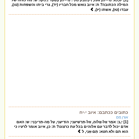
[1] יט,כג: מִי-יִתֵּן אֵפוֹ, וְיִכָּתְבוּן מִלָּי: מִי-יִתֵּן בַּסֵּפֶר וְיֻחָקוּ: ש: מה כוחה של
המילה הכתובה? ת: איוב נואש מכל חבריו (יד), גרי ביתו והשפחות (טו),
עבדו (טז), אשתו (יז),
כתובים ככתבם: איוב י-יח
אורן מס
[1] י,ב: אֹמַר אֶל-אֱלוֹהַּ, אַל-תַּרְשִׁיעֵנִי; הוֹדִיעֵנִי, עַל מַה-תְּרִיבֵנִי: ש: האם
אדם יכול לדבר עם אלוהים בכל עת כרצונו? ת: כן, איוב אומר לרעיו כי
הוא תם ולא חטא: תָּם-אָנִי, ל