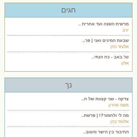
חגים
מרשית השנה ועד אחרית ..
יניב
שבעת המינים ואני | פר..
אלעזר כהן
טו' באב - כח הנתי..
אלון
נך
צדקה - שני קצוות של ח..
משה אהרון
מה לי ולחמור?! | פרשת..
אלעזר כהן
החיבור בין הישר והטוב..