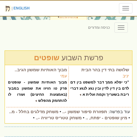
|
ENGLISH
Toggle
navigation
כניסה ומדורים
Toggle
navigation
פרשת השבוע
שופטים
שלושה בתי דין בהר הבית
מבוך האותיות שמשון הגיב..
יניב
עמי
"כי יפלא ממך דבר למשפט בין דם
מבוך האותיות שמשון - שופטים
לדם בין דין לדין ובין נגע לנגע דברי
פרק טו הזיזו את שמשון במבוך
ריבת בשעריך וקמת ועלית א
(באמצעות החיצים) ועזרו לו
להתחמק מהפלש
עוד בפרשה:
תפזורת סיפור שמשון -..
•
משחק מדלגים בחלל - מ..
•
מיון שופטים - יפתח, ..
•
משחק טטריס טריוויה -..
•