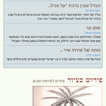
הבדל שבין ברכת "על אכיל..
יגאל מלכיאל
בס"ד קול התור: חמישים שערי בינה בברכות המצוות עיונים וביאורים בהבדל שבין
ברכת "על אכילת מצה" לברכת "לישב בסוכה " ערך הרב
שמן ונר
מכלוף מיכאל
שאלה: המדליקים נרות שבת בשמן, האם רשאים להניח מיום שישי כלי המטפטף
שמן מעל הכוסית שבה הנר הדולק, וכך הכוסית תתמלא בשמן במהלך השבת?
כּוֹחָהּ שֶׁל שִׁירָה/ שיר ..
אהובה קליין
כּוֹחָהּ שֶׁל שִׁירָה מֵאֵת: אֲהוּבָה קְלַייְן © בְּנֵי יִשְׂרָאֵל יוֹצְאִים מִמִּצְרַיִם נִסִּים גְּדוֹלִים הַיְשַׁר