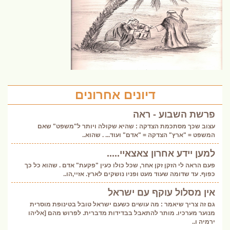
דיונים אחרונים
פרשת השבוע - ראה
עצוב שכך מסתכמת הצדקה : שהיא שקולה ויותר ל"משפט" שאם
המשפט = "ארץ" הצדקה = "אדם" ועוד... . שהוא..
למען יידע אחרון צאצאיי.....
פעם הראה לי הזקן זקן אחר, שכל כולו כעין "פקעת" אדם . שהוא כל כך
כפוף. עד שדומה שעוד מעט ופניו נושקים לארץ. אזיי,הו..
אין מסלול עוקף עם ישראל
גם זה צריך שיאמר : מה עושים כשעם ישראל טובל בטינופת מוסרית
מנוער מערכיו. מותר להתאבל בבדידות מדברית. לפרוש מהם [אליהו
ירמיה ו..