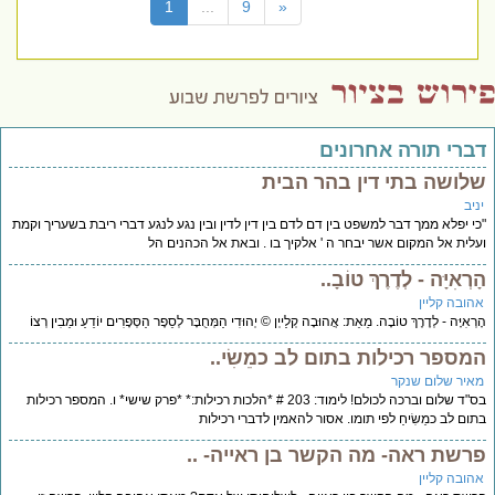
(current)
1
...
9
«
דברי תורה אחרונים
שלושה בתי דין בהר הבית
יניב
"כי יפלא ממך דבר למשפט בין דם לדם בין דין לדין ובין נגע לנגע דברי ריבת בשעריך וקמת
ועלית אל המקום אשר יבחר ה ' אלקיך בו . ובאת אל הכהנים הל
הָרְאִיָּה - לְדֶרֶךְ טוֹבָ..
אהובה קליין
הָרְאִיָּה - לְדֶרֶךְ טוֹבָה. מֵאֵת: אֲהוּבָה קְלַייְן © יְהוּדִי הַמְּחֻבָּר לְסֵפֶר הַסְּפָרִים יוֹדֵעַ וּמֵבִין רְצוֹ
המספר רכילות בתום לב כמֵשִׂי..
מאיר שלום שנקר
בס"ד שלום וברכה לכולם! לימוד: 203 # *הלכות רכילות:* *פרק שישי* ו. המספר רכילות
בתום לב כמֵשִׂיחַ לפי תומו. אסור להאמין לדברי רכילות
פרשת ראה- מה הקשר בן ראייה- ..
אהובה קליין