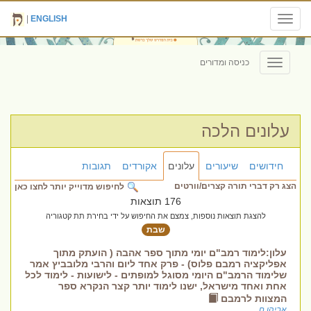
|
ENGLISH
Toggle
navigation
כניסה ומדורים
Toggle
navigation
עלונים הלכה
חידושים
שיעורים
עלונים
אקורדים
תגובות
הצג רק דברי תורה קצרים/וורטים
לחיפוש מדוייק יותר לחצו כאן
176 תוצאות
להצגת תוצאות נוספות, צמצם את החיפוש על ידי בחירת תת קטגוריה
שבת
עלון:לימוד רמב"ם יומי מתוך ספר אהבה ( הועתק מתוך
אפליקציה רמבם פלוס) - פרק אחד ליום והרבי מלובביץ אמר
שלימוד הרמב"ם היומי מסוגל למופתים - לישועות - לימוד לכל
אחת ואחד מישראל, ישנו לימוד יותר קצר הנקרא ספר
המצוות לרמבם
אביהו ח