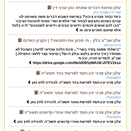
עלון:פרשת דברים שמחה כהן עורך דין
עורך דין שמחה כהן
כיצד נבחר מנהיג ציבור? בפרשת השבוע דברים משה משרטט לנו
קווים כשהוא נתבקש לבחור שרי אלפים ושרי מאות להנהגת הציבור
"הבו לכם אנשים חכמים וידועים ונבונים וידועים לשבטכם" לו זו בלבד
אלא שהעם הסכים עימו וא
עלון:שב"צ בלק - מי מכוון את התנועה? | הקניון האדום
חיים ברנסון
"בישלתי פסטה בסיר בשרי"... פינת הלכה שכדאי לדעת | כשהכל לא
מסתדר | איך נראים בלעם ובלק היום? | וסיפור קצר ללפני התפילה |
שב"צ. לומדים תורה, ובכיף
https://drive.google.com/file/d/0B5pWAG8-iATEV2kxa
עלון:עלון פניני עין-חמד לפרשת בהר תשע"ה
PnineEH
עלון פניני עין-חמד לפרשת בהר תשע"ה. להורדה לחץ כאן
עלון:עלון פניני עין-חמד לפרשת אמור תשע"ה
PnineEH
עלון פניני עין-חמד לפרשת אמור תשע"ה. להורדה לחץ כאן
עלון:עלון פניני עין-חמד לפרשת אחרי-קדושים תשע"ה
PnineEH
עלון פניני עין-חמד לפרשת אחרי-קדושים תשע"ה. להורדה לחץ כאן