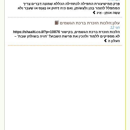
פֶּרֶק חֲמִישִׁיצורת התפילה לכתחילה הכללא שְׁמוֹנָה דְּבָרִים צָרִיךְ
הַמִּתְפַּלֵּל לְהִזָּהֵר בָּהֶן וְלַעֲשׂוֹתָן, וְאִם הָיָה דָּחוּק אוֹ נֶאֱנַס אוֹ שֶׁעָבַר וְלֹא
עָשָׂה אוֹתָן - אֵינ
עלון:הלכות הזכרת ברכת הגשמים
חגי 12
הלכות הזכרת ברכת הגשמים, בקישור https://shaalti.co.il/?p=10876
לא מספיקים ללמוד ולהכין את פרשת השבוע? 'חויה בשולחן שבת' –
העלון ה