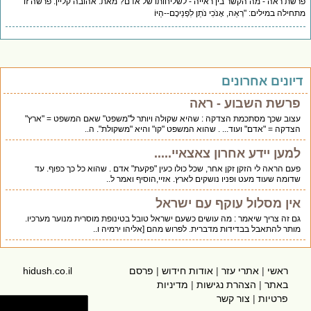
פרשת ראה - מה הקשר בין ראייה - לשליחותו של אדם? מאת: אהובה קליין. פרשה זו
מתחילה במילים: "רְאֵה, אָנֹכִי נֹתֵן לִפְנֵיכֶם--הַיּוֹ
דיונים אחרונים
פרשת השבוע - ראה
עצוב שכך מסתכמת הצדקה : שהיא שקולה ויותר ל"משפט" שאם המשפט = "ארץ"
הצדקה = "אדם" ועוד... . שהוא המשפט "קו" והיא "משקולת". ה..
למען יידע אחרון צאצאיי.....
פעם הראה לי הזקן זקן אחר, שכל כולו כעין "פקעת" אדם . שהוא כל כך כפוף. עד
שדומה שעוד מעט ופניו נושקים לארץ. אזיי,הוסיף ואמר ל..
אין מסלול עוקף עם ישראל
גם זה צריך שיאמר : מה עושים כשעם ישראל טובל בטינופת מוסרית מנוער מערכיו.
מותר להתאבל בבדידות מדברית. לפרוש מהם [אליהו ירמיה ו..
ראשי
|
אתרי עזר
|
אודות חידוש
|
פרסם
hidush.co.il
באתר
|
הצהרת נגישות
|
מדיניות
פרטיות
|
צור קשר