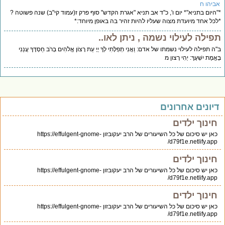
אביהו ח
*"היום בתניא"* יום ו', כ"ד אב תניא "אגרת הקדש" סוף פרק ז(עמוד קי"ב) שנה פשוטה ?
*לכל אחד מיועדת מצוה שעליו להיות זהיר בה באופן מיוחד:*
תפילה לעילוי נשמה , ניתן לאו..
ב"ה תפילה לעילוי נשמתו של אדם: וַאֲנִי תְפִלָּתִי לְךָ יְיָ עֵת רָצוֹן אֱלֹהִים בְּרֹב חַסְדֶּךָ עֲנֵנִי
בֶּאֱמֶת יִשְׁעֶךָ: יְהִי רָצון מ
דיונים אחרונים
חינוך ילדים
כאן יש סיכום של כל השיעורים של הרב יעקובזון https://effulgent-gnome-
d79f1e.netlify.app/
חינוך ילדים
כאן יש סיכום של כל השיעורים של הרב יעקובזון https://effulgent-gnome-
d79f1e.netlify.app/
חינוך ילדים
כאן יש סיכום של כל השיעורים של הרב יעקובזון https://effulgent-gnome-
d79f1e.netlify.app/