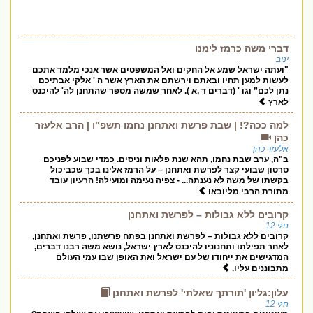
דברי משה כרמז לימנו
יניב
"ועתה ישראל שמע אל החקים ואל המשפטים אשר אנכי מלמד אתכם
לעשות למען תחיו ובאתם וירשתם את הארץ אשר ה ' אלקי אבתיכם
נתן לכם” וגו ' (דברים ד ,א ). לאחר שמשה מספר שהתחנן לה' להיכנס
לארץ
למה ככה?! | שבת פרשת ואתחנן נחמו תשפ"ו | הרב אלעזר
כהן
אלעזר כהן
ב"ה, ערב שבת נחמו, תהא שנת פלאות וניסים. כמדי שבוע לפניכם
סרטון שבועי קצר לפרשת ואתחנן – על הרמז אלינו בכך שכביכול
בקשתו של משה לא נענתה... - צפיה נעימה ומועילה! הרעיון עובד
מתורת הרבי מליובאו
קרובים ללא גבולות – לפרשת ואתחנן
חגי 12
קרובים ללא גבולות – לפרשת ואתחנן בפתח פרשתנו, פרשת ואתחנן,
לאחר תפילתו ותחנוניו להיכנס לארץ ישראל, נושא משה רבנו דברים,
המדגישים את ייחודו של עם ישראל ואת האופן שבו עמי העולם
מתבוננים עליו.
עלון:גליון 'תורתך שאלתי' לפרשת ואתחנן
חגי 12