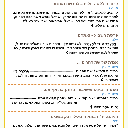
קרובים ללא גבולות – לפרשת ואתחנן
חגי 12
קרובים ללא גבולות – לפרשת ואתחנן בפתח פרשתנו, פרשת ואתחנן,
לאחר תפילתו ותחנוניו להיכנס לארץ ישראל, נושא משה רבנו דברים,
המדגישים את ייחודו של עם ישראל ואת האופן שבו עמי העולם
מתבוננים עליו.
פרשת השבוע - ואתחנן
אלון
"וַיִּתְעַבֵּר ה' בִּי לְמַעַנְכֶם וְלֹא שָׁמַע אֵלָי" (דברים ג, כו) מגלים לנו חז"ל,
שמשה רבינו התחנן לה' שימחל לו וירשה לו להיכנס לארץ ישראל, כפי
שמחל לעם ישראל פעמים רבות
אגדת שלושת ההרים....
משה אהרון
בס"ד. אגדת שלושת ההרים... ------------------------------------- אֶעְבְּרָה־נָּא,
וְאֶרְאֶה אֶת־הָאָרֶץ הַטּוֹבָה, אֲשֶׁר, בְּעֵבֶר הַיַּרְדֵּן: הָהָר הַטּוֹב הַזֶּה, וְהַלְּבָנֹן.
שאלה הי
ואתחנן- ביקש שישיבוהו נתחנן עת אף אנו...
משה אהרון
בס"ד. "ואתחנן" - ביקש שישיבוהו נתחנן אף אנו עתה. -----------------------
----------------------------------- וָאֶתְחַנַּן, אֶל־יְהוָה, בָּעֵת הַהִוא, לֵאמֹר. כד אֲדֹנָי
יְהוִה, אַתָּה הַחִלּו
המהנה ת"ח בממונו כאילו דבק בשכינה
יניב
"ועתה ישראל שמע אל החקים ואל המשפטים אשר אנכי מלמד אתכם