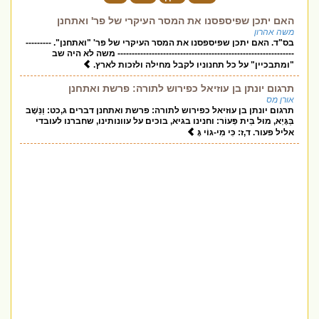
האם יתכן שפיספסנו את המסר העיקרי של פר' ואתחנן
משה אהרון
בס"ד. האם יתכן שפיספסנו את המסר העיקרי של פר' "ואתחנן". ---------
-------------------------------------------------------------- משה לא היה שב
"ומתבכיין" על כל תחנוניו לקבל מחילה ולזכות לארץ.
תרגום יונתן בן עוזיאל כפירוש לתורה: פרשת ואתחנן
אורן מס
תרגום יונתן בן עוזיאל כפירוש לתורה: פרשת ואתחנן דברים ג,כט: וַנֵּשֶׁב
בַּגָּיְא, מוּל בֵּית פְּעוֹר: וחנינו בגיא, בוכים על עוונותינו, שחברנו לעובדי
אליל פעור. ד,ז: כִּי מִי-גוֹי גָּ