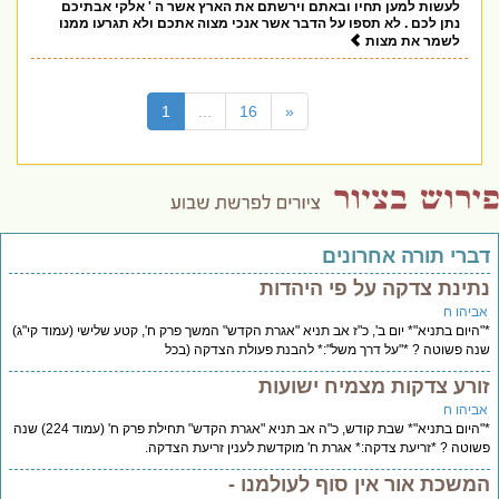
לעשות למען תחיו ובאתם וירשתם את הארץ אשר ה ' אלקי אבתיכם
נתן לכם . לא תספו על הדבר אשר אנכי מצוה אתכם ולא תגרעו ממנו
לשמר את מצות
(current)
1
...
16
«
דברי תורה אחרונים
נתינת צדקה על פי היהדות
אביהו ח
*"היום בתניא"* יום ב', כ"ז אב תניא "אגרת הקדש" המשך פרק ח', קטע שלישי (עמוד קי"ג)
שנה פשוטה ? *"על דרך משל":* להבנת פעולת הצדקה (בכל
זורע צדקות מצמיח ישועות
אביהו ח
*"היום בתניא"* שבת קודש, כ"ה אב תניא "אגרת הקדש" תחילת פרק ח' (עמוד 224) שנה
פשוטה ? *זריעת צדקה:* אגרת ח' מוקדשת לענין זריעת הצדקה.
המשכת אור אין סוף לעולמנו -