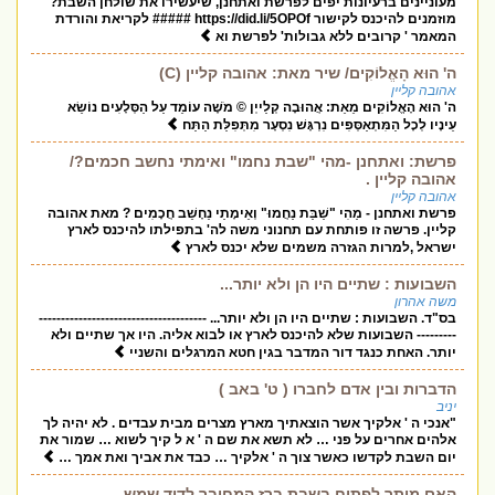
מעוניינים ברעיונות יפים לפרשת ואתחנן, שיעשירו את שולחן השבת?
מוזמנים להיכנס לקישור https://did.li/5OPOf ##### לקריאת והורדת
המאמר ' קרובים ללא גבולות' לפרשת וא
ה' הוּא הָאֱלוֹקִים/ שיר מאת: אהובה קליין (C)
אהובה קליין
ה' הוּא הָאֱלוֹקִים מֵאֵת: אֲהוּבָה קְלַייְן © מֹשֶׁה עוֹמֵד עַל הַסְּלָעִים נוֹשֵׂא
עֵינָיו לְכָל הַמִּתְאַסְּפִים נִרְגָּשׁ נִסְעָר מִתְּפִלַּת הַתַּח
פרשת: ואתחנן -מהי "שבת נחמו" ואימתי נחשב חכמים?/
אהובה קליין .
אהובה קליין
פרשת ואתחנן - מַהִי "שַׁבַּת נַחֲמוּ" וְאֵימָתַי נֵחָשֵׁב חֲכָמִים ? מאת אהובה
קליין. פרשה זו פותחת עם תחנוני משה לה' בתפילתו להיכנס לארץ
ישראל ,למרות הגזרה משמים שלא יכנס לארץ
השבועות : שתיים היו הן ולא יותר...
משה אהרון
בס"ד. השבועות : שתיים היו הן ולא יותר... --------------------------------------
--------- השבועות שלא להיכנס לארץ או לבוא אליה. היו אך שתיים ולא
יותר. האחת כנגד דור המדבר בגין חטא המרגלים והשניי
הדברות ובין אדם לחברו ( ט' באב )
יניב
"אנכי ה ' אלקיך אשר הוצאתיך מארץ מצרים מבית עבדים . לא יהיה לך
אלהים אחרים על פני … לא תשא את שם ה ' א ל קיך לשוא … שמור את
יום השבת לקדשו כאשר צוך ה ' אלקיך … כבד את אביך ואת אמך …
האם מותר לפתוח בשבת ברז המחובר לדוד שמש