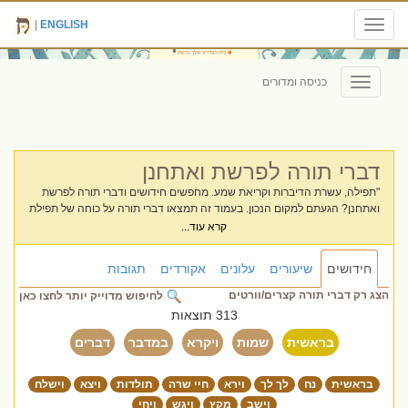
|
ENGLISH
Toggle
navigation
כניסה ומדורים
Toggle
navigation
דברי תורה לפרשת ואתחנן
"תפילה, עשרת הדיברות וקריאת שמע. מחפשים חידושים ודברי תורה לפרשת
ואתחנן? הגעתם למקום הנכון. בעמוד זה תמצאו דברי תורה על כוחה של תפילת
תחנונים, חשיבות העברת המסורת לילדים והקשר הנצחי בינינו לבין הבורא.
קרא עוד...
מיטב הוורטים והרעיונות מחכים לכם לקריאה ושיתוף."
חידושים
שיעורים
עלונים
אקורדים
תגובות
הצג רק דברי תורה קצרים/וורטים
לחיפוש מדוייק יותר לחצו כאן
313 תוצאות
בראשית
שמות
ויקרא
במדבר
דברים
בראשית
נח
לך לך
וירא
חיי שרה
תולדות
ויצא
וישלח
וישב
מקץ
ויגש
ויחי