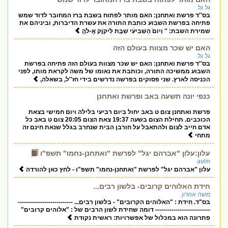
גל גל
בס''ד פרשת ואתחנן: האם מותר לפתוח בשבת ברז המחובר לדוד שמש
פתיחה בפרשת השבוע כותבת התורה את עשרת הדיברות, וביניהם את
שמירת השבת: '' וְיוֹם֙ הַשְּׁבִיעִ֔י שַׁבָּ֖ת לַיקֹוָ֣ק אֱ-לֹהֶ֑
האם יש שכר מצוות בעולם הזה
גל גל
בס''ד פרשת ואתחנן: האם יש שכר מצוות בעולם הזה פתיחה בפרשת
השבוע ממשיכה התורה, וכותבת את נאומו של משה לקראת מותו, לפני
הכניסה לארץ. שני פסוקים בפרשה נדרשים בידי חז''ל, בשאלה,
כנפי יונה תשעה באב ופרשת ואתחנן
פרשת ואתחנן צום ט באב יחול ביום רביעי בלילה ויום חמישי בצאת
הכוכבים. תחילת הצום בשעה 19:37 צאת הצום 20:05 צום ט באב כל
אדם חייב לצום ולהתאבל על חורבן הבית שנחרב בגלל שנאת חינם זה
מתחי
עלון:עלון "אברהם יגל" לפרשת "ואתחנן-נחמו" תשפ"ו
avim
עלון "אברהם יגל" לפרשת "ואתחנן-נחמו" תשפ"ו - לחץ כאן להורדה
חידת האלוהים קרובים- בלשון רבים...
משה אהרון
בס"ד. חידת : "האלוהים הקרובים" - בלשון רבים... ---------------------------
--------------------------- דומה שחידת לשון הרבים של : "אלוהים קרובים"
פתרונה הוא במכלול של אפשרויות: ראשית נקודת