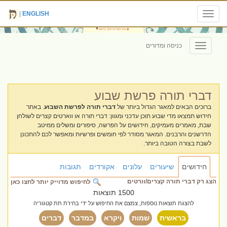
|
ENGLISH
Toggle
navigation
כניסה ומדורים
Toggle
navigation
דברי תורה פרשת שבוע
ברוכים הבאים למאגר הגדול ביותר של
דברי תורה לפרשת השבוע
. באתר
חידוש תמצאו מדי שבוע תוכן עדכני ומגוון: דברי תורה או ווארטים קצרים לשולחן
שבת, מאמרים מעמיקים, חידושים על הפרשה, סיפורים ומשלים ממיטב
הדרשנים והרבנים. המאגר מסודר לפי חומשים ופרשיות ומאפשר לכם להתכונן
לשבת בצורה הטובה ביותר.
חידושים
שיעורים
עלונים
אקורדים
תגובות
הצג רק דברי תורה קצרים/וורטים
לחיפוש מדוייק יותר לחצו כאן
1500 תוצאות
להצגת תוצאות נוספות, צמצם את החיפוש על ידי בחירת תת קטגוריה
בראשית
שמות
ויקרא
במדבר
דברים