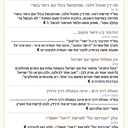
מה דין מאכל חלבי, שהתבשל בכלי עם כיסוי בשרי
גל גל
בס''ד פרשת ראה: מה דין מאכל חלבי, שהתבשל בכלי עם כיסוי בשרי
פתיחה בפרשת השבוע, כותבת התורה פעם נוספת '' לֹֽא תְבַשֵּׁ֥ל גְּדִ֖י
בַּחֲלֵ֥ב אִמּֽוֹ'' , פסוק ממנו נלמד האיסור לבשל, ל
החיבור בין הישר והטוב....
משה אהרון
בס"ד החיבור בין ה"ישר" וה"טוב". -----------------------------------------------
הערך של עשיית "הישר והטוב", איננו עוד הנחיה או ציווי . הוא ערך על
שטבע משה בניסיון לחבר את שני אגפיה הקיצוניים
אין מסלול עוקף עם ישראל
אלון
"בעל התניא" מתאר את עם ישראל כנשמה אחת עם גופים מחולקים
(ליקוטי אמרים, פרק לב) : "ואב אחד לכולנה, ולכן נקראו כל ישראל
אחים ממש מצד שורש נפשם בה' אחד, רק שהגופים מחולקים".
בברכות התורה א
גאולה דרך הים - אינה כגאולה דרך הירדן
משה אהרון
בס"ד. גאולה דרך הים אינה כגאולה דרך הירדן. --------------------------------
------------------------ כִּי אַתֶּם, עֹבְרִים אֶת־הַיַּרְדֵּן, לָבֹא לָרֶשֶׁת אֶת־הָאָרֶץ,
אֲשֶׁר־יְהוָה אֱלֹהֵיכֶם
עלון "אברהם יגל" לפרשת "ראה" תשפ"ו
avim
עלון "אברהם יגל" לפרשת "ראה" תשפ"ו - לחץ כאן להורדה