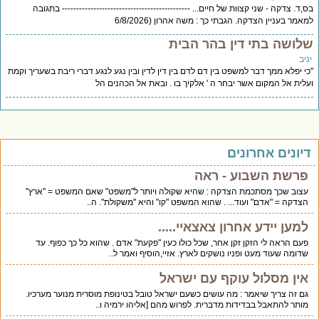
בס,ד. צדקה - שני קצוות של חיים... --------------------------------------------- בתגובה
למאמר בעניין הצדקה. הגבתי כך : משה אהרון (6/8/2026
שלושה בתי דין בהר הבית
יניב
"כי יפלא ממך דבר למשפט בין דם לדם בין דין לדין ובין נגע לנגע דברי ריבת בשעריך וקמת
ועלית אל המקום אשר יבחר ה ' אלקיך בו . ובאת אל הכהנים הל
דיונים אחרונים
פרשת השבוע - ראה
עצוב שכך מסתכמת הצדקה : שהיא שקולה ויותר ל"משפט" שאם המשפט = "ארץ"
הצדקה = "אדם" ועוד... . שהוא המשפט "קו" והיא "משקולת". ה..
למען יידע אחרון צאצאיי.....
פעם הראה לי הזקן זקן אחר, שכל כולו כעין "פקעת" אדם . שהוא כל כך כפוף. עד
שדומה שעוד מעט ופניו נושקים לארץ. אזיי,הוסיף ואמר ל..
אין מסלול עוקף עם ישראל
גם זה צריך שיאמר : מה עושים כשעם ישראל טובל בטינופת מוסרית מנוער מערכיו.
מותר להתאבל בבדידות מדברית. לפרוש מהם [אליהו ירמיה ו..