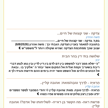
צדקה - שני קצוות של חיים...
משה אהרון
בס,ד. צדקה - שני קצוות של חיים... ---------------------------------------------
בתגובה למאמר בעניין הצדקה. הגבתי כך : משה אהרון (6/8/2026)
עצוב שכך מסתכמת הצדקה :שהיא שקולה ויותר ל"משפט"ש
שלושה בתי דין בהר הבית
יניב
"כי יפלא ממך דבר למשפט בין דם לדם בין דין לדין ובין נגע לנגע דברי
ריבת בשעריך וקמת ועלית אל המקום אשר יבחר ה ' אלקיך בו . ובאת
אל הכהנים הלוים ואל השפט אשר יהיה בימים ההם ודרשת והגידו לך א
הָרְאִיָּה - לְדֶרֶךְ טוֹבָה/מאת: אהובה קליין..
אהובה קליין
הָרְאִיָּה - לְדֶרֶךְ טוֹבָה. מֵאֵת: אֲהוּבָה קְלַייְן © יְהוּדִי הַמְּחֻבָּר לְסֵפֶר הַסְּפָרִים
יוֹדֵעַ וּמֵבִין רְצוֹן אֱלוֹקִים אֵינוֹ מַאֲשִׁים אֶחָיו הָאֲהוּ
פרשת ראה- מה הקשר בן ראייה- לשליחותו של אדם?/ אהובה
קליין.