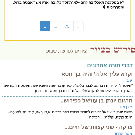
לֹא בְמִסְכֵּנֻת תֹּאכַל־בָּהּ לֶחֶם--לֹא־תֶחְסַר כֹּל, בָּהּ; אֶרֶץ אֲשֶׁר אֲבָנֶיהָ בַרְזֶל,
וּמֵהֲרָרֶיהָ ת
(current)
1
...
75
«
דברי תורה אחרונים
וקרא עליך אל ה' והיה בך חטא
יניב
"השמר לך פן יהיה דבר עם לבבך בליעל לאמר קרבה שנת השבע שנת השמטה ורעה עינך
באחיך האביון ולא תתן לו וקרא עליך אל ה ' והיה בך חטא . נתון תתן
תרגום יונתן בן עוזיאל כפירוש..
אורן מס
תרגום יונתן בן עוזיאל כפירוש לתורה: פרשת ראה דברים יא,כו: רְאֵה, אָנֹכִי נֹתֵן לִפְנֵיכֶם--
הַיּוֹם: בְּרָכָה, וּקְלָלָה: ... הברכה ו
צדקה - שני קצוות של חיים...
משה אהרון