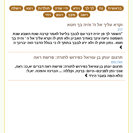
בראשית
נח
לך לך
וירא
חיי שרה
תולדות
ויצא
וישלח
וישב
מקץ
ויגש
ויחי
וקרא עליך אל ה' והיה בך חטא
יניב
"השמר לך פן יהיה דבר עם לבבך בליעל לאמר קרבה שנת השבע שנת
השמטה ורעה עינך באחיך האביון ולא תתן לו וקרא עליך אל ה ' והיה בך
חטא . נתון תתן לו ולא ירע לבבך בתתך לו כי בגלל הדבר הזה יברכך ה
תרגום יונתן בן עוזיאל כפירוש לתורה: פרשת ראה
אורן מס
תרגום יונתן בן עוזיאל כפירוש לתורה: פרשת ראה דברים יא,כו: רְאֵה,
אָנֹכִי נֹתֵן לִפְנֵיכֶם--הַיּוֹם: בְּרָכָה, וּקְלָלָה: ... הברכה והפכה. יא,ל:
הֲלֹא-הֵמָּה בְּעֵבֶר הַיַּרְדּ