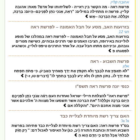
אהובה קליין
פרשת ראה - מה הקשר בין ראייה - לשליחותו של אדם? מאת: אהובה
קליין. פרשה זו מתחילה במילים: "רְאֵה, אָנֹכִי נֹתֵן לִפְנֵיכֶם--הַיּוֹם: בְּרָכָה,
וּקְלָלָה. אֶת הַבְּרָכָה --אֲש
בזרועות האב, מסע על חבל האמונה – לפרשת ראה
חגי 12
בזרועות האב, מסע על חבל האמונה – לפרשת ראה במהלכו של מופע
לוליינות באירופה, הציבו האמנים שני תרנים גבוהים, כשישה מטרים
גובהם, וביניהם מתחו חבל עבה. על אחד התרנים טיפס לוליין, וכשהגיע
לפסגתו פ
פרשת השבוע - ראה
אלון
"לֹא תְאַמֵּץ אֶת לְבָבְךָ וְלֹא תִקְפֹּץ אֶת יָדְךָ מֵאָחִיךָ הָאֶבְיוֹן. כִּי פָתֹחַ תִּפְתַּח
אֶת יָדְךָ לוֹ.. נָתוֹן תִּתֵּן לוֹ וְלֹא יֵרַע לְבָבְךָ בְּתִתְּךָ לוֹ" (דברים טו, ז-י)
כנפי יונה פרשת ראה תשפ"ו
*פרשת ראה* להצלחת חיילי ישראל ואחדות העם רְאֵ֗ה אָנֹכִ֛י נֹתֵ֥ן לִפְנֵיכֶ֖ם
הַיּ֑וֹם בְּרָכָ֖ה וּקְלָלָֽה*׃ *את הברכה אשר תשמעו אל מצוות ה' אלהיכם אשר
אנכי מצוה אתכם היום*. *והקללה אם
האם צריך רשת מיוחדת לצליית כבד
גל גל
בס''ד פרשת ראה: האם צריך רשת מיוחדת לצליית כבד פתיחה בפרשת
השבוע חוזרת וכותבת התורה (יב, כג) על האיסור לאכול דם: '' רַ֣ק חֲזַ֗ק
לְבִלְתִּי֙ אֲכֹ֣ל הַדָּ֔ם כִּ֥י הַדָּ֖ם ה֣וּא הַ