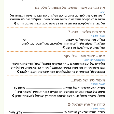
את הברכה אשר תשמעו אל מצות ה' אלקיכם
יניב
"ראה אנכי נתן לפניכם היום ברכה וקללה . את הברכה אשר תשמעו אל
מצות ה ' אלקיכם אשר אנכי מצוה אתכם היום . והקללה אם לא תשמעו
אל מצות ה' אלקיכם וסרתם מן הדרך אשר אנכי מצוה אתכם היום
מתי בית שלישי ייבנה. ?
משה אהרון
בס"ד. מתי בית שלישי ייבנה. -------------------------------------- כִּי
אִם־אֶל־הַמָּקוֹם אֲשֶׁר־יִבְחַר יְהוָה אֱלֹהֵיכֶם, מִכָּל־שִׁבְטֵיכֶם, לָשׂוּם
אֶת־שְׁמוֹ, שָׁם--לְשִׁכְנוֹ תִדְרְשׁוּ,
אחז - תאור אופיו של יעקב
ilan sendowski
בלידתו של יעקב השתמש עורך המקרא בפועל "אחז" כדי לתאר כיצד
עשו משך אחריו את אחיו הזעיר, ככתוב: "וְאַחֲרֵי כֵן יָצָא אָחִיו, וְיָדוֹ אֹחֶזֶת
בַּעֲקֵב עֵשָׂו" (בראשית כה כו).אלוהים רצה שברכתו תעבור לאבו
מעמד סיני של משה...
משה אהרון
בס"ד. "מעמד סיני " של משה... ------------------------------------ משה על
סיפה של הארץ ובטרם הסתלקותו מקיים גם הוא כעין "מעמד סיני"
משלו. מעמד משלים. והפעם לרומם את ארץ ישראל למעלתה שרק
סודה של ארץ ישראל -2
משה אהרון
בס"ד. סודה של ארץ ישראל -2. --------------------------------------- אֶרֶץ, אֲשֶׁר