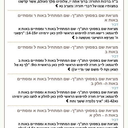
ב"ה ברכות התורה: בָּרוּךְ אַתָּה יְיָ, אֱלוֹהֵינוּ מֶלֶךְ הָעוֹלָם, אֲשֶׁר קִדְּשָׁנוּ
בְּמִצְוֹתָיו וְצִוָּנוּ עַל דִּבְרֵי תוֹרָה: וְהַעֲרֵב נָא
מציאת שם בפסוקי התנ"ך- שם המתחיל באות ר ומסתיים
באות א
דביר
מציאת שם בפסוקי התנ"ך- שם המתחיל באות ר ומסתיים באות א
לדוגמא: רישא חזרה לחיפוש הראשי לחץ כאן ירמיהו יז14-15: "רְפָאֵנִי
ה' וְאֵרָפֵא הוֹשִׁיעֵנִי וְאִוָּשֵׁעָה כּ
מציאת שם בפסוקי התנ"ך- שם המתחיל באות ל ומסתיים
באות ב
דביר
מציאת שם בפסוקי התנ"ך- שם המתחיל באות ל ומסתיים באות ב
לדוגמא: לייב חזרה לחיפוש הראשי לחץ כאן בראשית כז9: "לֶךְ נָא אֶל
הַצֹּאן וְקַח לִי מִשָּׁם שְׁנֵי גְּדָיֵי עִ@
מציאת שם בפסוקי התנ"ך- שם המתחיל באות א ומסתיים
באות ה- חלק ב
דביר
מציאת שם בפסוקי התנ"ך- שם המתחיל באות א ומסתיים באות ה
לדוגמא: אריה חזרה לחיפוש הראשי לחץ כאן לחלק א לחצו כאן ירמיהו
נא41-42: "אֵיךְ נִלְכְּדָה שֵׁשַׁךְ וַתִּתּ
מציאת שם בפסוקי התנ"ך- שם המתחיל באות א ומסתיים
באות ה - חלק א
דביר
מציאת שם בפסוקי התנ"ך- שם המתחיל באות א ומסתיים באות ה