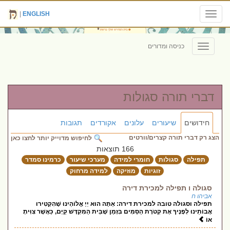
|
ENGLISH
Toggle
navigation
כניסה ומדורים
Toggle
navigation
דברי תורה סגולות
חידושים
שיעורים
עלונים
אקורדים
תגובות
הצג רק דברי תורה קצרים/וורטים
לחיפוש מדוייק יותר לחצו כאן
166 תוצאות
תפילה
סגולות
חומרי למידה
מערכי שיעור
כרמינו סמדר
זוגיות
מוזיקה
למידה מרחוק
סגולה ו תפילה למכירת דירה
אביהו ח
תפילה וסגולה טובה למכירת דירה: אַתָּה הוּא יְיָ אֱלוֹהֵינוּ שֶׁהִקְטִירוּ
אֲבוֹתֵינוּ לְפָנֶיךָ אֶת קְטֹרֶת הַסַּמִּים בִּזְמַן שֶׁבֵּית הַמִּקְדָּשׁ קַיָּם, כַּאֲשֶׁר צִוִּיתָ
אוֹ