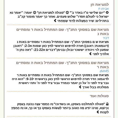
למציאת חן
אביהו ח
🌻 *יום שלישי ט"ז באדר ב'* 😊 *סגולה למציאת חן* 😊 יאמר: "יאמר נא
ישראל כי לעולם חסדו" שלוש פעמים. ואחר כך יאמר מזמור קכ"ב
בתהילים: שִׁיר הַמַּעֲלוֹת לְדָוִד שָׂמַחְתִּי
מציאת שם בפסוקי התנ"ך- שם המתחיל באות ר ומסתיים
באות נ
דביר
מציאת ש ם בפסוקי התנ"ך- שם המתחיל באות ר ומסתיים באות נ
(דוגמאות: ראובן) חזרה לחיפוש הראשי לחץ כאן שמות א2-3: "ראובן
שמעון לוי ויהודה יששכר זבולן ובנימן"דברים א21-22: "ראה נתן ה'
אלהיך לפני
מציאת שם בפסוקי התנ"ך- שם המתחיל באות ה ומסתיים
באות ר
dvir45
מציאת שם בפסוקי התנ"ך- שם המתחיל באות ה ומסתיים באות ר
לדוגמא: הדר חזרה לחיפוש הראשי לחץ כאן בראשית י9-10: "הוא היה
גבר ציד לפני ה' על כן יאמר כנמרד גבור ציד לפני ה' ותהי ראשית
ממלכתו בבל וארך
סגולות ועוד
🔮 *סגולה למתלבט בעסקו, או בשדוכו* זֶה הַחֲסַר עֵצָה נְכוֹנָה בָּעֵסֶק
וְכַיּוֹצֵא, וְאֵינוֹ יוֹדֵעַ מָה הַטּוֹב בְּיוֹתֵר לַעֲשׂוֹת בְּעִסְקוֹ כָּךְ אוֹ כָּךְ, אוֹ זֶה הֶחָפֵץ
לִקְנוֹת