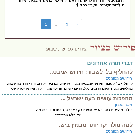
לדוגמא: אריה חזרה לחיפוש הראשי לחץ כאן בראשית ב4-5: "אֵלֶּה
תוֹלְדוֹת הַשָּׁמַיִם וְהָאָרֶץ בְּהִ&
(current)
1
...
9
«
דברי תורה אחרונים
להחליף בלי לשבור: חידוש אמבט..
חידושים ממומנים
להחליף בלי לשבור: חידוש אמבטיה מעל האריחים עם ביג דיל רוב חדרי הרחצה שבהם
מחליפים משהו אינם הרוסים כלל. הריצוף שלם, החיפוי צמוד לקיר, ואין אף סדק שמ
מהפכות עושים בעם ישראל ...
משה אהרון
בס"ד. מהפכות בעם ישראל עושים רק באהבה ,באחדות ובהסכמה... -------------------------
------------------------------------------ "כי יפלא ממך דבר
למה סולר יקר יותר מבנזין ביש..
חידושים ממומנים