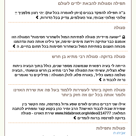
תפילה וסגולות להבאת ילדים לעולם
ב"ה תפילה להפקד בבנים (ניתן לאומרה בכל עת): יְהִי רָצון מִלְּפָנֶיךָ יְיָ
אֱלוֹהַי וֵאֱלוֹהֵי אֲבותֵי, צּוּר הָעוֹלָמִים, צַדִּיק בְּכָל הַדּוֹרוֹת,
סגולה
🔮 *ישועה מיידית: סגולה לפתיחת המזל ולשחרור חסימות* הסגולה הזו
אומנם כבר עתיקה וידועה מימים ימימה, אך גילינו אותה כעת ונדהמנו
מכוחה העצום בפתיחת המזל ובשחרור חסימות בכל תחום בחיים. ה
סגולה בדוקה- סגולת רבי מתיא בן חרש
הייתה לי בעיה רפואית שנמשכה מספר שנים, כולל בתוך הבעיה ניתוח
שלא הצליח, עשיתי את הסגולה של רבי מתיא בן חרש ונושעתי , הבעיה
נעלמה כמעט כליל , באורח פלא. להלן הסגולה : מדליקים נר ואומרים
נר זה לכבוד ה
סגולה חזקה ביותר לעשירות ללמוד בעל פה את שירת האזינו
ולומר אותה בכל יום וזה חזק ביותר
אילו שני דברים נותנים לאדם שפע גדול בפרנסה, ומה הקשר בין
שמירת שבת לכבוד האישה? הרב זמיר כהן בקטע קצר ומפתיע לכתבה
המלאה: www.hidabroot.org/video/214777 שירת האזינו - סגולה
בדוקה לפרנסה ברווח לומדים
סגולות ותפילות
אביהו ח