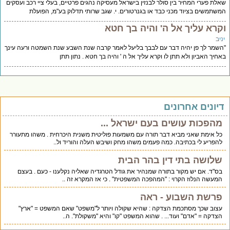
שאלת פערי המחיר בין סולר לבנזין בישראל מעסיקה נהגים פרטיים, בעלי ציי רכב ועסקים
המשתמשים בציוד מכני כבד או בגנרטורים. י. שגב שרותי תדלוק בע"מ, הפועלת
וקרא עליך אל ה' והיה בך חטא
יניב
"השמר לך פן יהיה דבר עם לבבך בליעל לאמר קרבה שנת השבע שנת השמטה ורעה עינך
באחיך האביון ולא תתן לו וקרא עליך אל ה ' והיה בך חטא . נתון תתן
דיונים אחרונים
מהפכות עושים בעם ישראל ...
כל אימת שאני מביא דבר תורה עם משמעות פוליטית משנית היכרחית . משהו מתעורר
להפריע לי בכתיבה. כמה פעמים משהו מחק ושיבש העלה והוריד ול..
שלושה בתי דין בהר הבית
בס"ד. אם יש מקור בתורה שמנהיר את גודל הטרגדיה שאליה נקלענו - כעם . בעצם
המעשה הנלוז הקרוי : "המהפכה המשפטית" . כי אז המקרא זה ..
פרשת השבוע - ראה
עצוב שכך מסתכמת הצדקה : שהיא שקולה ויותר ל"משפט" שאם המשפט = "ארץ"
הצדקה = "אדם" ועוד... . שהוא המשפט "קו" והיא "משקולת". ה..