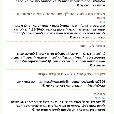
מלמעלה, ולמרות שניתנה רשות לרופא לרפואת כפי שמובא בספר
שמות כא: וְרַפֹּא יְרַ
מציאת שם בפסוקי התנ"ך- שם המתחיל באות י ומסתיים
באות י
דביר
ש ם בפסוקי התנ"ך- שם המתחיל באות י ומסתיים באות י לדוגמא:
יוחאי חזרה לחיפוש הראשי לחץ כאן בראשית לא29-30: "יש לאל ידי
לעשות עמכם רע ואלהי אביכם אמש אמר אלי לאמר השמר לך מדבר
עם יעקב מטוב עד רע וע
סגולה לישון טוב
🌙 *סגולה נגד נדודי שינה* 🌙 סובלים מנדודי שינה? לפניכם עצות
ופסוקים מספר "תפילה למשה": ✨ *סגולה שתבוא לו שינה:* יחשוב על
אמונת תחיית המתים. יחשוב בגלי הים. 📖 *יאמר פסוקים אלו כמה
פעמים ע
ציון רבי יצחק הסגול לישעות ופקידת עקרות
https://www.tehillim-center.co.il/article/7706 מחר כא בתמוז יום
ההילולא של ההוא גברא רבא רבי יצחק זיעא
סגולות
אביהו ח
🌟 *יום שלישי ט׳ באדר ב'* ✨ *להיות אהוב על ידי אחרים* 🫂 1. סגולה
להיות אהוב לכל, ושימצא חן בעיני אלוקים ואדם. להיות מעביר על
מדותיו, בין אדם לחבירו, ולעשות לפנים משורת הדי