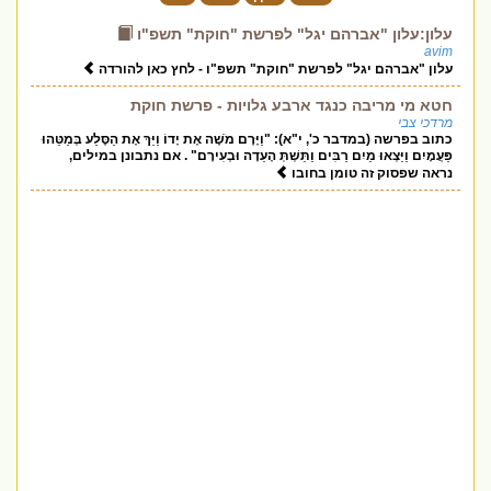
עלון:עלון "אברהם יגל" לפרשת "חוקת" תשפ"ו
avim
עלון "אברהם יגל" לפרשת "חוקת" תשפ"ו - לחץ כאן להורדה
חטא מי מריבה כנגד ארבע גלויות - פרשת חוקת
מרדכי צבי
כתוב בפרשה (במדבר כ', י"א): "וַיָּרֶם מֹשֶׁה אֶת יָדוֹ וַיַּךְ אֶת הַסֶּלַע בְּמַטֵּהוּ
פַּעֲמָיִם וַיֵּצְאוּ מַיִם רַבִּים וַתֵּשְׁתְּ הָעֵדָה וּבְעִירָם" . אם נתבונן במילים,
נראה שפסוק זה טומן בחובו