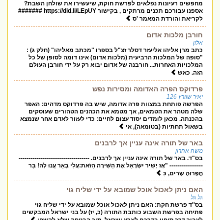
מחפשים רעיונות נפלאים לפרשת חוקת, שיעשירו את שולחן השבת?
אספנו עבורכם תכנים מרתקים , בקישור https://did.li/LEpUY #######
לקריאת והורדת המאמר 'ס
חורבן מלכות אדום
אלון
כתב מרן אליהו אליעזר דסלר זצ"ל בספרו "מכתב מאליהו" (חלק ג) :
"סופה של המלכות הרביעית (מלכות אדום) אינו דומה לסופן של כל
המלכויות האחרות... חורבנה של אדום יבוא רק על ידי חורבן העולם
הזה. כאש
פרדוקס הפרה האדומה ומסירות נפש
יאיר שוורץ 126
הפרשה פותחת במצוות פרה אדומה, שיש בה פרדוקס מדהים: האפר
שלה מטהר את הטמאים, אך מטמא את הכהנים הטהורים שעוסקים
בהכנתה. מכאן לומדים יסוד עצום לחיים: כדי לעזור לאדם אחר שנמצא
בשאול תחתיות (בטומאה), אי
באר של תורה אינה עניין אך לרבנים
משה אהרון
בס"ד. באר של תורה אינה עניין אך לרבנים. ------------------------------------
----------------- "אָז יָשִׁיר יִשְׂרָאֵל אֶת הַשִּׁירָה הַזֹּאת:עֲלִי בְאֵר עֱנוּ לָהּ! בֵּר
חֲפָרוּהָ שָׂרִים, כֵּ
האם ניתן לאכול אוכל שמובא על ידי שליח גוי
גל גל
בס''ד פרשת חקת: האם ניתן לאכול אוכל שמובא על ידי שליח גוי
פתיחה בפרשת השבוע כותבת התורה (כ, יז) על בני ישראל המבקשים