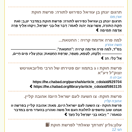
תרגום יונתן בן עוזיאל כפירוש לתורה: פרשת חוקת
אורן מס
תרגום יונתן בן עוזיאל כפירוש לתורה: פרשת חוקת במדבר יט,ב: זֹאת
חֻקַּת הַתּוֹרָה, אֲשֶׁר-צִוָּה יְהוָה לֵאמֹר: דַּבֵּר אֶל-בְּנֵי יִשְׂרָאֵל, וְיִקְחוּ אֵלֶיךָ פָרָה
אֲדֻמָּה תְּמִימָה
למה פרה אדומה קרויה : החטאת...
משה אהרון
בס"ד, למה פרה אדומה קרויה :"החטאת". --------------------------------------
----------------- וְלָקְחוּ, לַטָּמֵא, מֵעֲפַר, שְׂרֵפַת הַחַטָּאת; וְנָתַן עָלָיו מַיִם חַיִּים,
אֶל־כֶּלִי. הנ
פרשת חוקת ו ג בתמוז יום פטירתו של הרבי מליובאוויטש
זצוק"ל זיע"א
אביהו ח
https://he.chabad.org/parshah/article_cdo/aid/929704
https://he.chabad.org/library/article_cdo/aid/5863135
פרשת חוקת- צו השעה לעם ישראל היום/ אהובה קליין.
אהובה קליין
פרשת חוקת - צו השעה לעם ישראל היום. מאת: אהובה קליין בפרשה זו
אנחנו שוב נחשפים לתלונת העם אל משה ואהרון בהעדר מים במדבר
כנאמר: " וַיָּבֹאוּ בְנֵי יִשְׂרָאֵל כָּל הָעֵדָ
עלון:גליון 'תורתך שאלתי' לפרשת חוקת
חגי 12