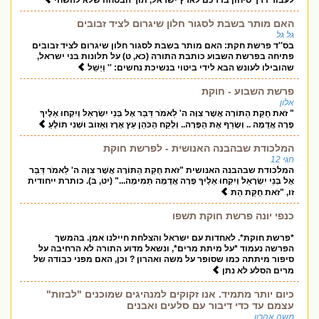
לעבור דרך סיחון בדרכם לארץ ישראל, תוך הבטחה שלא להשחי
האם מותר בשבת לסגור חלון שיגרום לציד זבובים
גל גל
בס''ד פרשת חקת: האם מותר בשבת לסגור חלון שיגרום לציד זבובים
פתיחה בפרשת השבוע כותבת התורה (כא, ט) על תלונות בני ישראל,
שהובילו לעונש הבא לידי ביטוי בנשיכת נחשים: '' וַיְשַׁלּ
פרשת השבוע - חוקת
אלון
" זֹאת חֻקַּת הַתּוֹרָה אֲשֶׁר צִוָּה ה' לֵאמֹר דַּבֵּר אֶל בְּנֵי יִשְׂרָאֵל וְיִקְחוּ אֵלֶיךָ
פָרָה אֲדֻמָּה .. וְשָׂרַף אֶת הַפָּרָה.. וְלָקַח הַכֹּהֵן עֵץ אֶרֶז וְאֵזוֹב וּשְׁנִי תוֹלָעַ
המלכודת שבהבנה האנושית - לפרשת חוקת
חגי 12
המלכודת שבהבנה האנושית "זֹאת חֻקַּת הַתּוֹרָה אֲשֶׁר צִוָּה ה' לֵאמֹר דַּבֵּר
אֶל בְּנֵי יִשְׂרָאֵל וְיִקְחוּ אֵלֶיךָ פָרָה אֲדֻמָּה תְּמִימָה..." (יט, ב). כותרת ייחודית
זו, "זֹאת חֻקַּת הַתּ
כנפי יונה פרשת חוקת תשפו
*פרשת חוקת*. לאחדות עם ישראל והצלחת חיילנו אמן. בהמשך
הפרשה נעמוד *על מיתת מרים*, ונשאל מדוע התורה לא הרחיבה על
סיפור מיתתה כמו שסופר על משה ואהרון ? וכן, האם מפני כבודה של
מרים הסלע לא נתן
כיום יותר מתמיד. אנו זקוקים למנהיגים שמוכנים "לבזות"
עצמם עד כדי דיבור עם סלעים ואבנים
משה אהרון