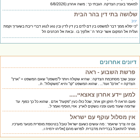
למאמר בעניין הצדקה. הגבתי כך : משה אהרון (6/8/2026
שלושה בתי דין בהר הבית
יניב
"כי יפלא ממך דבר למשפט בין דם לדם בין דין לדין ובין נגע לנגע דברי ריבת בשעריך וקמת
ועלית אל המקום אשר יבחר ה ' אלקיך בו . ובאת אל הכהנים הל
דיונים אחרונים
פרשת השבוע - ראה
עצוב שכך מסתכמת הצדקה : שהיא שקולה ויותר ל"משפט" שאם המשפט = "ארץ"
הצדקה = "אדם" ועוד... . שהוא המשפט "קו" והיא "משקולת". ה..
למען יידע אחרון צאצאיי.....
פעם הראה לי הזקן זקן אחר, שכל כולו כעין "פקעת" אדם . שהוא כל כך כפוף. עד
שדומה שעוד מעט ופניו נושקים לארץ. אזיי,הוסיף ואמר ל..
אין מסלול עוקף עם ישראל
גם זה צריך שיאמר : מה עושים כשעם ישראל טובל בטינופת מוסרית מנוער מערכיו.
מותר להתאבל בבדידות מדברית. לפרוש מהם [אליהו ירמיה ו..