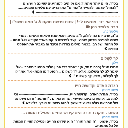
בס"ד. היום יותר מתמיד, אנו זקוקים למנהיגים שאינם חוששים
"לבזות" עצמם ולצטייר כ"הזויים" המדברים עם סלעים ואבנים...... ------
------------------------------------------------------------------------
רבי אוי רבי, צמאים לך! | שבת פרשת חוקת & ג' תמוז תשפ''ו |
הרב אלעזר כהן
אלעזר כהן
ב"ה, ערב יום ההילולא, ל"ב שנים, תהא שנת פלאות וניסים . כמדי
שבוע לפניכם סרטון שבועי קצר לפרשת חוקת בארץ הקודש ולג' תמוז –
על מהותו של רבי בכמה מילים בודדות וכיצד זה מגביר את האפקט
הפנימ
לֵךְ לְשָׁלוֹם
אלון
אמרו חז"ל (ברכות סד, א) : "אמר רבי אבין הלוי: הנפטר מחברו - אל
יאמר לו: לֵךְ בְּשָׁלוֹם , אלא, לֵךְ לְשָׁלוֹם ... הנפטר מן המת - אל יאמר לו:
לֵךְ לְשָׁלוֹם , אלא, לֵךְ בְּשָׁלוֹם ".
הגדת האדם וקדושת חייו
משה אהרון
בס"ד. הגדת האדם וקדושת חייו. ------------------------------------------- וכי
למה נברא האדם ביום השישי . שהוא האדם : "חותמה" ורום מעלתה
של הבריאה כולה ולא עוד ששקול הוא כשמיים וארץ וכל צבא
פשוט : חוקת התורה היא קידוש החיים ופסילת המוות ...
משה אהרון
בס"ד. פשוט : "חוקת התורה" היא קידוש החיים ופסילת הוויית המוות
על כל סממניה. -------------------------------------------------------------------------