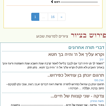
--------------------------------------- ראש
(current)
1
...
16
«
דברי תורה אחרונים
וקרא עליך אל ה' והיה בך חטא
יניב
"השמר לך פן יהיה דבר עם לבבך בליעל לאמר קרבה שנת השבע שנת השמטה ורעה עינך
באחיך האביון ולא תתן לו וקרא עליך אל ה ' והיה בך חטא . נתון תתן
תרגום יונתן בן עוזיאל כפירוש..
אורן מס
תרגום יונתן בן עוזיאל כפירוש לתורה: פרשת ראה דברים יא,כו: רְאֵה, אָנֹכִי נֹתֵן לִפְנֵיכֶם--
הַיּוֹם: בְּרָכָה, וּקְלָלָה: ... הברכה ו
צדקה - שני קצוות של חיים...
משה אהרון
בס,ד. צדקה - שני קצוות של חיים... --------------------------------------------- בתגובה