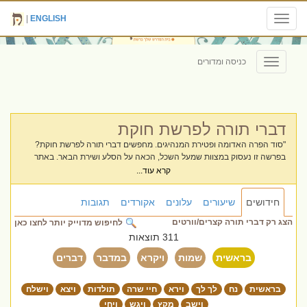
|
ENGLISH
Toggle
navigation
כניסה ומדורים
Toggle
navigation
דברי תורה לפרשת חוקת
"סוד הפרה האדומה ופטירת המנהיגים. מחפשים דברי תורה לפרשת חוקת?
בפרשה זו נעסוק במצוות שמעל השכל, הכאה על הסלע ושירת הבאר. באתר
'חידוש' מחכים לכם חידושים, מאמרים וסיפורים שיהפכו את שולחן השבת שלכם
קרא עוד...
למקור של חכמה ורוח."
חידושים
שיעורים
עלונים
אקורדים
תגובות
הצג רק דברי תורה קצרים/וורטים
לחיפוש מדוייק יותר לחצו כאן
311 תוצאות
בראשית
שמות
ויקרא
במדבר
דברים
בראשית
נח
לך לך
וירא
חיי שרה
תולדות
ויצא
וישלח
וישב
מקץ
ויגש
ויחי